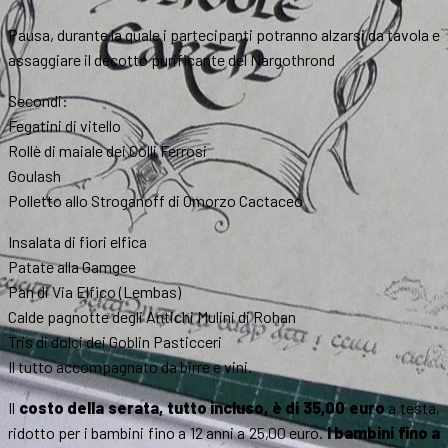
Pausa, durante la quale i partecipanti potranno alzarsi da tavola e
assaggiare il decotto purificante del Nargothrond
Secondi:
Fegatini di vitello
Rollè di maiale dei Colli Ferrosi
Goulash
Polletto allo Stroganoff di Omorzo Cactaceo
Insalata di fiori elfica
Patate alla Gamgee
Pan di Via Elfico (Lembas)
Calde pagnotte degli Antichi Mulini di Rohan
Tris di dolci dei Goblin Pasticceri
Il tutto accompagnato da birre e vini.
Il
costo della serata, tutto incluso, è di 35,00 euro
a testa,
ridotto per i bambini fino a 12 anni a 25,00 euro.
I bambini fino a