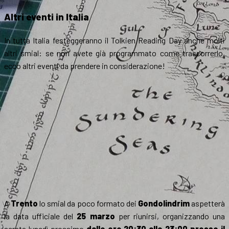
Altri eventi in Italia
In tutta Italia festeggeranno il Tolkien Reading Day anche molti
altri smial: se non avete già programmato come trascorrerlo,
ecco altri eventi da prendere in considerazione!
A
Trento
lo smial da poco formato dei
Gondolindrim
aspetterà
la data ufficiale del
25 marzo
per riunirsi, organizzando una
serata lunedì prossimo
dalle ore 20:30 alle 23:00 presso il