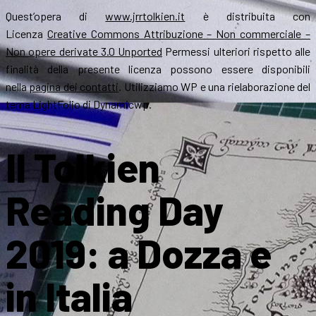
Quest’opera di
www.jrrtolkien.it
è distribuita con
Licenza
Creative Commons Attribuzione – Non commerciale –
Non opere derivate 3.0 Unported
Permessi ulteriori rispetto alle
finalità della presente licenza possono essere disponibili
nella
pagina dei contatti
. Utilizziamo WP e una rielaborazione del
tema LightFolio di Dynamicwp.
Il Tolkien
Reading Day
2019: a Dozza e
in Italia