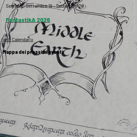
Segnalati
Settembre 19
-
Settembre 20
FantastikA 2026
Vedi Calendario
Mappa dei prossimi eventi: