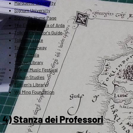
Marquette University
Signum University
Soronel's Home Page
The Encyclopedia of Arda
Tolkien Collector's Guide
Tolkien Estate
Tolkien Gateway
Tolkien Italia
Tolkien Library
Tolkien Music Festival
Tolkien Studies
Tolkien's Library
Wu Ming Foundation
4) Stanza dei Professori