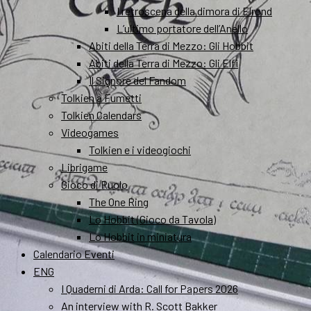
I retroscena della dimora di Elrond
L’ultimo portatore dell’Anello
Abiti della Terra di Mezzo: Gli Hobbit
Abiti della Terra di Mezzo: Gli Elfi
Il Signore del Fandom
Tolkien a Fumetti
Tolkien Calendars
Videogames
Tolkien e i videogiochi
Librigame
Gioco di Ruolo
The One Ring
Lo Hobbit (Gioco da Tavola)
Lo Hobbit in miniatura
Calendario Eventi
ENG
I Quaderni di Arda: Call for Papers 2026
An interview with R. Scott Bakker