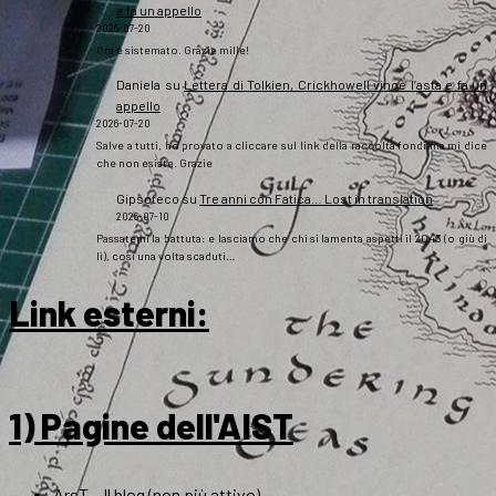
e fa un appello
2026-07-20
Ora è sistemato. Grazie mille!
Daniela
su
Lettera di Tolkien, Crickhowell vince l’asta e fa un
appello
2026-07-20
Salve a tutti, ho provato a cliccare sul link della raccolta fondi ma mi dice
che non esiste. Grazie
Gipsoteco
su
Tre anni con Fatica… Lost in translation
2026-07-10
Passatemi la battuta: e lasciamo che chi si lamenta aspetti il 2043 (o giù di
lì), così una volta scaduti…
Link esterni
:
1) Pagine dell'AIST
ArsT – Il blog (non più attivo)