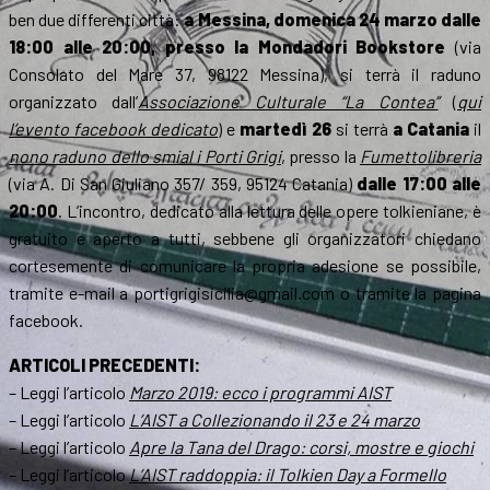
ben due differenti città:
a Messina, domenica 24 marzo dalle
18:00 alle 20:00, presso la Mondadori Bookstore
(via
Consolato del Mare 37, 98122 Messina), si terrà il raduno
organizzato dall’
Associazione Culturale “La Contea”
(
qui
l’evento facebook dedicato
) e
martedì 26
si terrà
a Catania
il
nono raduno dello smial i Porti Grigi
, presso la
Fumettolibreria
(via A. Di San Giuliano 357/ 359, 95124 Catania)
dalle 17:00 alle
20:00
. L’incontro, dedicato alla lettura delle opere tolkieniane, è
gratuito e aperto a tutti, sebbene gli organizzatori chiedano
cortesemente di comunicare la propria adesione se possibile,
tramite e-mail a portigrigisicilia@gmail.com o tramite la pagina
facebook.
ARTICOLI PRECEDENTI:
– Leggi l’articolo
Marzo 2019: ecco i programmi AIST
– Leggi l’articolo
L’AIST a Collezionando il 23 e 24 marzo
– Leggi l’articolo
Apre la Tana del Drago: corsi, mostre e giochi
– Leggi l’articolo
L’AIST raddoppia: il Tolkien Day a Formello