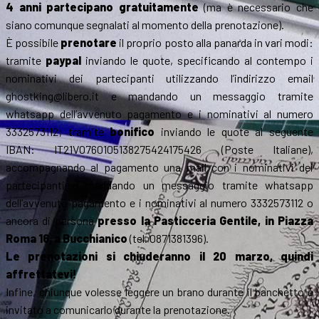
4 anni partecipano gratuitamente
(ma è necessario che
siano comunque segnalati al momento della prenotazione).
È possibile
prenotare
il proprio posto alla panarda in vari modi:
tramite
paypal
inviando le quote, specificando al contempo i
nominativi dei partecipanti utilizzando l’indirizzo email
ghostking@libero.it e mandando un messaggio tramite
whatsapp dell’avvenuto pagamento e i nominativi al numero
3332573112; tramite
bonifico
inviando le quote al seguente
IBAN: IT21V0760105138275424175426 (Poste Italiane),
accompagnando al pagamento una mail con i nominativi dei
partecipanti e mandando un messaggio tramite whatsapp
dell’avvenuto pagamento e i nominativi al numero 3332573112 o
ancora di persona
presso la Pasticceria Gentile, in Piazza
Roma 16, a Bucchianico
(tel. 0871381396).
Le prenotazioni si chiuderanno il 20 marzo, quindi
affrettatevi!
Infine, chiunque volesse leggere un brano durante il banchetto è
invitato a comunicarlo durante la prenotazione.