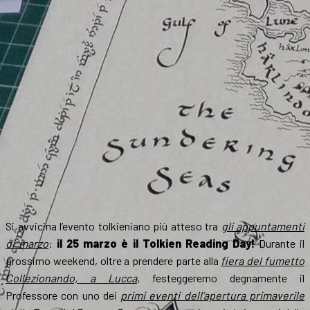
Si avvicina l’evento tolkieniano più atteso tra
gli appuntamenti
di marzo
:
il 25 marzo è il Tolkien Reading Day!
Durante il
prossimo weekend, oltre a prendere parte alla
fiera del fumetto
Collezionando, a Lucca
, festeggeremo degnamente il
Professore con uno dei
primi eventi dell’apertura primaverile