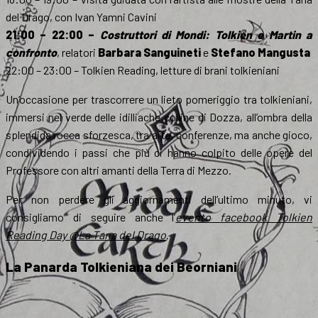
del Drago, con Ivan Yamni Cavini
21:00 – 22:00 –
Costruttori di Mondi: Tolkien e Martin a
confronto
, relatori
Barbara Sanguineti
e
Stefano Mangusta
22:00 – 23:00 – Tolkien Reading, letture di brani tolkieniani
Un’occasione per trascorrere un lieto pomeriggio tra tolkieniani,
immersi nel verde delle idilliache colline di Dozza, all’ombra della
splendida rocca sforzesca, tra arte, conferenze, ma anche gioco,
condividendo i passi che più ci hanno colpito delle opere del
Professore con altri amanti della Terra di Mezzo.
Per non perdere gli aggiornamenti dell’ultimo minuto, vi
consigliamo di seguire anche l’
evento facebook Tolkien
Reading Day @La Tana del Drago
.
La Panarda Tolkieniana dei Beorniani