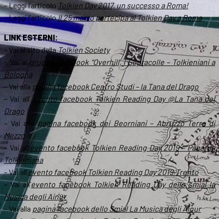
– Leggi l’articolo
Tolkien Day 2017, un successo a Roma!
– Leggi l’articolo
Il 25 marzo partecipa al Tolkien Day a Roma
LINK ESTERNI:
– Vai al sito della
Tolkien Society
– Vai al
gruppo facebook “Overhill, i Sopracolle – Tolkieniani a
Bologna
– Vai alla
pagina facebook Centro Studi – la Tana del Drago
– Vai all’
evento facebook Tolkien Reading Day @La Tana del
Drago
– Vai alla
pagina facebook dei Beorniani – Abruzzo Terra di
Mezzo
– Vai all’
evento facebook Tolkien Reading Day 2019 – Panarda
Tolkieniana
– Vai all’
evento facebook Tolkien Reading Day 2019-Trento
– Vai all’
evento facebook Tolkien Reading Day dello smial la
Musica degli Ainur
– Vai alla
pagina facebook dello Smial La Musica degli Ainur