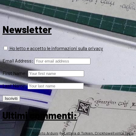
Newsletter
Ho letto e accetto le informazioni sulla privacy
Email Address:
First Name:
Last Name:
Ultimi commenti:
Roberto Arduini
su
Lettera di Tolkien, Crickhowell vince l’asta