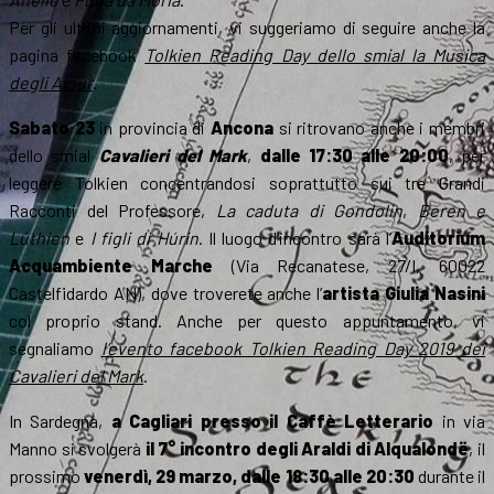
Per gli ultimi aggiornamenti, vi suggeriamo di seguire anche la
pagina facebook
Tolkien Reading Day dello smial la Musica
degli Ainur
.
Sabato 23
in provincia di
Ancona
si ritrovano anche i membri
dello smial
Cavalieri del Mark
,
dalle 17:30 alle 20:00
, per
leggere Tolkien concentrandosi soprattutto sui tre Grandi
Racconti del Professore,
La caduta di Gondolin
,
Beren e
Lúthien
e
I figli di Húrin
. Il luogo d’incontro sarà l’
Auditorium
Acquambiente Marche
(Via Recanatese, 27/I, 60022
Castelfidardo AN), dove troverete anche l’
artista Giulia Nasini
col proprio stand. Anche per questo appuntamento, vi
segnaliamo
l’evento facebook Tolkien Reading Day 2019 dei
Cavalieri del Mark
.
In Sardegna,
a Cagliari presso il Caffè Letterario
in via
Manno si svolgerà
il 7° incontro degli Araldi di Alqualondë
, il
prossimo
venerdì, 29 marzo, dalle 18:30 alle 20:30
durante il