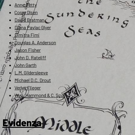
Anne Petty
Corey Olsen
David Bratman
Diana Pavlac Glyer
Dimitra Fimi
Douglas A. Anderson
Jason Fisher
John D. Rateliff
John Garth
L.M. Gildersleeve
Michael D.C. Drout
Verlyn Flieger
W. G. Hammond & C. Scull
Evidenza