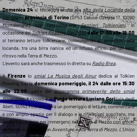
Domenica 24
si festeggia anche alla
sito della Locanda della
Contea
in
provincia di Torino
(SP53 Caluso-Ozegna 17, 10090
Montalenghe), con l’associazione
Sentieri Tolkieniani
. In
occasione del
Tolkien Reading Day 2019
,
dalle 17:00 alle 19:00
si terranno letture tolkieniane, coinvolgendo gli avventori della
locanda, tra una birra nanica ed un infuso elfico, per un vero
ritrovo nella Terra di Mezzo.
L’evento sarà anche trasmesso in diretta su
Radio Brea
.
A
Firenze
lo
smial La Musica degli Ainur
dedica al Tolkien
Reading Day la
domenica pomeriggio, il 24 dalle ore 15:30
alle 22.00
, parte del
programma primaverile dello smial
fiorentino
. Il ritrovo è al
Punto lettura Luciano Gori
(via degli
Abeti, 50142 Firenze). Sarà un pomeriggio di letture, commentate
e con ampio spazio per il dialogo e le riflessioni suscitate, ma
anche l’occasione per immergersi nella Terra di Mezzo con giochi
da tavolo o di ruolo, con
Avventure nella Terra di Mezzo
,
L’Unico
Anello
e
Fuga da Moria
.