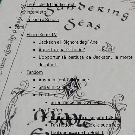
Le Pillole di Claudio Testi
Interviste
Tolkien a Scuola
Temi
Film e Serie-TV
Jackson e il Signore degli Anelli
Aspetta, qual è Thorin?
L’opportunità perduta da Jackson: la morte
dei nipoti
Fandom
Associazioni Tolkieniane
Smial in Italia
Fan-Film
Sulle Tracce dei Kiwi Hobbit
Fan-Fiction
Fan fiction, l’arte di seguire Tolkien
Fan fiction, il canone e le sue sfide
Le Appendici de Lo Hobbit