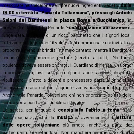
mescolare nel Calderone sempre nuovi ingredienti. Sabato,
dalle
19:00 si terrà la “Panarda Tolkieniana”, presso gli Antichi
Saloni dei Banderesi in piazza Roma a Bucchianico
(in
provincia di Chieti). La Panarda è
una tradizione abruzzese
di
lunga data, si tratta di un ricco banchetto che i signori locali
offrivano per ingraziarsi il volgo. Ogni commensale era invitato a
proporre almeno un brindisi in rime o cantato, mentre il Banditore
annunciava le numerose portate (servite a tutti). Ma tanta
opulenza doveva essere onorata: il Guardiano di Mensa, un uomo
imponente, vigilava sui partecipanti accertandosi che tutti
ripulissero il piatto a dovere e prendessero parte ai brindisi, e
coloro che erano colti in flagrante venivano duramente puniti.
Anche nella Panarda Tolkieniana chi non onorerà lo spirito della
serata verrà punito, col pubblico dileggio.
La serata, per la quale è
consigliato l’abito a tema
, sarà
accompagnata anche da
musica
e, ovviamente, da
letture
delle opere tolkieniane
più amate (anche da parte dei
partecipanti, prenotandosi). Non mancherà nemmeno lo sport,