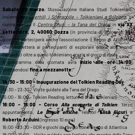
Sabato 23 marzo
, l’Associazione Italiana Studi Tolkieniani,
insieme agli
Overhill, i Sopracolle – Tolkieniani a Bologna
, si
riunirà presso il
Centro Studi – la Tana del Drago
in
via XX
settembre, 2, 40060 Dozza
(in provincia di Bologna). Alla
giornata parteciperà anche l’associazione il Regno di Atlantica,
che permetterà ai partecipanti di esplorare anche altri mondi
fantastici oltre a quello tolkieniano grazie al gioco di ruolo.
Il programma della giornata avrà
inizio alle ore 14:00
,
protraendosi
fino a mezzanotte
:
14:30 – 15:00 – Inaugurazione del Tolkien Reading Day
14:30 – 23:30 – Visite guidate alla Tana del Drago
15:00 – 16:00 – Tolkien Reading, letture di brani tolkieniani
16:00 – 18:00 – Corso
Alla scoperta di Tolkien
: terzo
appuntamento,
Le lingue elfiche
, relatori
Elisa Sicuri
e
Roberto Arduini
(ingresso 10 euro)
16:00 – 23:30 – GDR e giochi da tavolo con il Regno di Atlantica
18:00 – 19:00 – Visita guidata con l’artista alle mostre della Tana