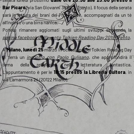
Bar Picaro
(via San Giovanni 368122, Trento). Il focus della serata
sarà la lettura dei brani del Professore, accompagnati da un tè
all’inglese o una birra nanica.
Potete rimanere aggiornati sugli ultimi sviluppi seguendo la
pagina facebook dell’evento Tolkien Reading Day 2019-Trento
.
A
Milano, lunedì 25
marzo in occasione del Tolkien Reading Day
si terrà un
incontro con Paolo Gulisano
, che approfondirà il
tema della religiosità nella letteratura fantastica.
L’appuntamento è per le
18:15 presso la Libreria Cultora
, in
via Lamarmora 24 (20122 Milano).