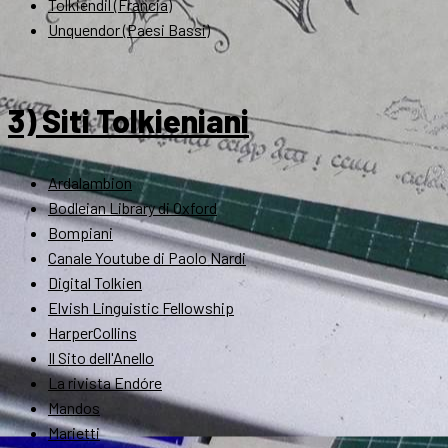
Tolkiendil (Francia)
Unquendor (Paesi Bassi)
3) Siti Tolkieniani
Ardalambion
Bodleian Library di Oxford
Bompiani
Canale Youtube di Paolo Nardi
Digital Tolkien
Elvish Linguistic Fellowship
HarperCollins
Il Sito dell'Anello
La rivista Endóre
Mandos
Marietti