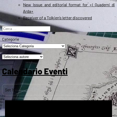
New Issue and editorial format for «I Quaderni di
Arda»
Receiver of a Tolkien’s letter discovered
Ricerca
per:
Categorie
Calendario Eventi
Set
19