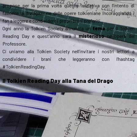
propose per la prima volta questa iniziativa con l’intento di
favorire la divulgazione delle opere tolkieniane incoraggiando i
fan a leggere e condividere i propri brani preferiti.
Ogni anno la Tolkien Society annuncia un
tema
per il Tolkien
Reading Day e quest’anno sarà il
misterioso
nell’opera del
Professore.
Ci uniamo alla Tolkien Society nell’invitare i nostri lettori a
condividere i brani che leggeranno con l’hashtag
#TolkienReadingDay.
Il Tolkien Reading Day alla Tana del Drago