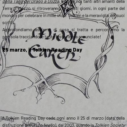
della Tana del Drago a Dozza
, e come noi tanti altri amanti della
Terra di Mezzo si ritroveranno in questi giorni, in ogni parte del
mondo, per celebrare in mille modi Tolkien e la meraviglia dei suoi
scritti.
Approfondiamo assieme di cosa si tratta e percorriamo la
penisola tracciando le tante feste finora annunciate!
25 marzo, il Tolkien Reading Day
Il Tolkien Reading Day cade ogni anno il 25 di marzo (data della
distruzione dell’Unico Anello), dal 2003, quando la
Tolkien Society