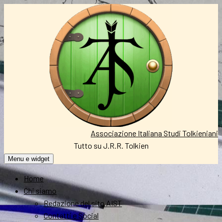
Vai
al
contenuto
Associazione Italiana Studi Tolkieniani
Tutto su J.R.R. Tolkien
Menu e widget
Home
Chi siamo
Redazione del sito AIST
Contatti e Social