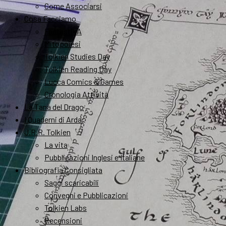
Come Associarsi
Cosa Facciamo
FantastikA
Mitopoiesi
Tolkien Studies Day
Tolkien Reading Day
Lucca Comics & Games
Cronologia Attività
La Tana del Drago
I Quaderni di Arda
J.R.R. Tolkien
La vita
Pubblicazioni Inglesi e Italiane
Bibliografia Consigliata
Saggi scaricabili
Convegni e Pubblicazioni
Tolkien Labs
Recensioni