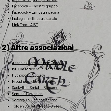
Facebook – Il nostro gruppo
Facebook – La nostra pagina
Instagram – Il nostro canale
Link Tree – AIST
2) Altre associazioni
Associazione Culturale Eriador
Ist. Filosofico Studi Tomistici
Mythopoeic Society
Proudneck – Lo Smial di Roma
Sackville – Smial di Bergamo
Sentieri Tolkieniani
Società Tolkieniana Italiana
Tolkien Society (Regno Unito)