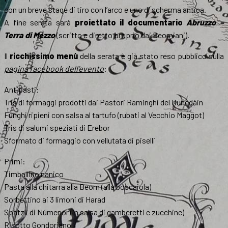
con un breve stage di tiro con l’arco e uno di scherma antica.
A fine serata sarà
proiettato il documentario
Abruzzo –
Terra di Mezzo
(scritto e diretto proprio dai Beorniani).
Il
ricchissimo menù
della serata è già stato reso pubblico sulla
pagina facebook dell’evento
:
Antipasti:
Tris di formaggi prodotti dai Pastori Raminghi del Dunedàin
Funghi ripieni con salsa al tartufo (rubati al Vecchio Maggot)
Tris di salumi speziati di Erebor
Sformato di formaggio con vellutata di piselli
Primi:
Timballino nanico
Pasta alla chitarra alla Beorn (alla boscaiola)
Sorbettino ai 3 limoni di Harad
Spatzli di Númenor (in salsa di gamberetti e zucchine)
Risotto Gondoriano