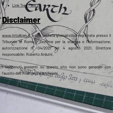
Link Tree – AIST
Disclaimer
www.jrrtolkien.it
è una testata giornalistica registrata presso il
Tribunale di Roma - Sezione per la stampa e l’informazione,
autorizzazione n° 04/2021 del 4 agosto 2021. Direttore
responsabile: Roberto Arduini.
I contenuti presenti su questo sito non sono generati con
l'ausilio dell'intelligenza artificiale.