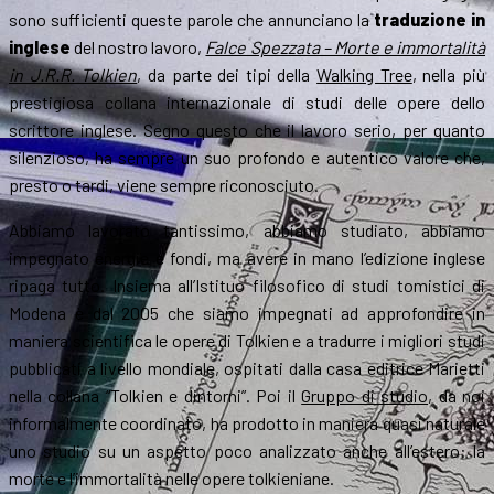
sono sufficienti queste parole che annunciano la
traduzione in
inglese
del nostro lavoro,
Falce Spezzata – Morte e immortalità
in J.R.R. Tolkien
, da parte dei tipi della
Walking Tree
, nella più
prestigiosa collana internazionale di studi delle opere dello
scrittore inglese. Segno questo che il lavoro serio, per quanto
silenzioso, ha sempre un suo profondo e autentico valore che,
presto o tardi, viene sempre riconosciuto.
Abbiamo lavorato tantissimo, abbiamo studiato, abbiamo
impegnato energie e fondi, ma avere in mano l’edizione inglese
ripaga tutto. Insiema all’Istituo filosofico di studi tomistici di
Modena è dal 2005 che siamo impegnati ad approfondire in
maniera scientifica le opere di Tolkien e a tradurre i migliori studi
pubblicati a livello mondiale, ospitati dalla casa editrice Marietti
nella collana “Tolkien e dintorni”. Poi il
Gruppo di studio
, da noi
informalmente coordinato, ha prodotto in maniera quasi naturale
uno studio su un aspetto poco analizzato anche all’estero: la
morte e l’immortalità nelle opere tolkieniane.