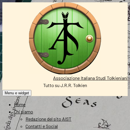
Vai
al
contenuto
Associazione Italiana Studi Tolkieniani
Tutto su J.R.R. Tolkien
Menu e widget
Home
Chi siamo
Redazione del sito AIST
Contatti e Social