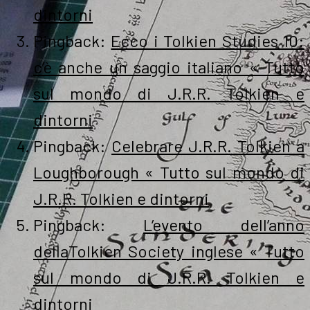
dintorni
Pingback:
Ecco i Tolkien Studies 10:
c’è anche un saggio italiano « Tutto
sul mondo di J.R.R. Tolkien e
dintorni
Pingback:
Celebrare J.R.R. Tolkien a
Loughborough « Tutto sul mondo di
J.R.R. Tolkien e dintorni
Pingback:
L’evento dell’anno
dellaTolkien Society inglese « Tutto
sul mondo di J.R.R. Tolkien e
dintorni