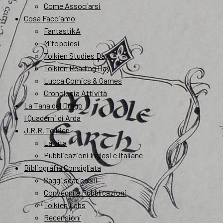
Come Associarsi
Cosa Facciamo
FantastikA
Mitopoiesi
Tolkien Studies Day
Tolkien Reading Day
Lucca Comics & Games
Cronologia Attività
La Tana del Drago
I Quaderni di Arda
J.R.R. Tolkien
La vita
Pubblicazioni Inglesi e Italiane
Bibliografia Consigliata
Saggi scaricabili
Convegni e Pubblicazioni
Tolkien Labs
Recensioni