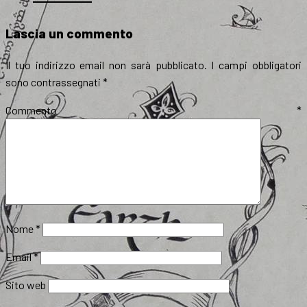
Lascia un commento
Il tuo indirizzo email non sarà pubblicato.
I campi obbligatori
sono contrassegnati
*
Commento
*
Nome
*
Email
*
Sito web