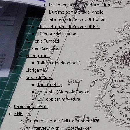
I retroscena della dimora di Elrond
L’ultimo portatore dell’Anello
Abiti della Terra di Mezzo: Gli Hobbit
Abiti della Terra di Mezzo: Gli Elfi
Il Signore del Fandom
Tolkien a Fumetti
Tolkien Calendars
Videogames
Tolkien e i videogiochi
Librigame
Gioco di Ruolo
The One Ring
Lo Hobbit (Gioco da Tavola)
Lo Hobbit in miniatura
Calendario Eventi
ENG
I Quaderni di Arda: Call for Papers 2026
An interview with R. Scott Bakker