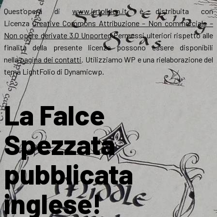
Quest’opera di
www.jrrtolkien.it
è distribuita con
Licenza
Creative Commons Attribuzione – Non commerciale –
Non opere derivate 3.0 Unported
Permessi ulteriori rispetto alle
finalità della presente licenza possono essere disponibili
nella
pagina dei contatti
. Utilizziamo WP e una rielaborazione del
tema LightFolio di Dynamicwp.
La Falce
Spezzata
pubblicata
inglese!