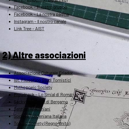
Facebook – Il nostro gruppo
Facebook – La nostra pagina
Instagram – Il nostro canale
Link Tree – AIST
2) Altre associazioni
Associazione Culturale Eriador
Ist. Filosofico Studi Tomistici
Mythopoeic Society
Proudneck – Lo Smial di Roma
Sackville – Smial di Bergamo
Sentieri Tolkieniani
Società Tolkieniana Italiana
Tolkien Society (Regno Unito)