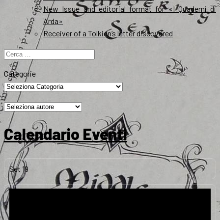
New Issue and editorial format for «I Quaderni di
Arda»
Receiver of a Tolkien’s letter discovered
Ricerca
per:
Categorie
Calendario Eventi
Set
19