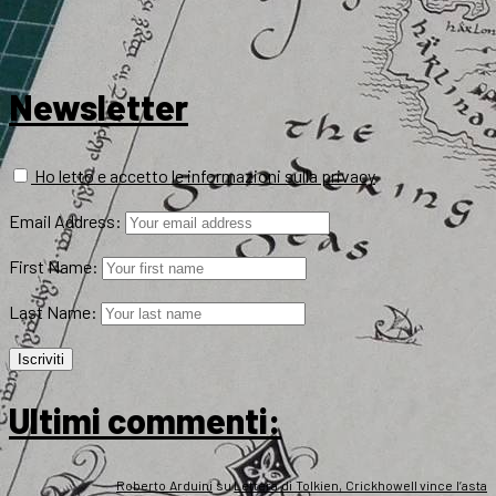
Newsletter
Ho letto e accetto le informazioni sulla privacy
Email Address:
First Name:
Last Name:
Ultimi commenti:
Roberto Arduini
su
Lettera di Tolkien, Crickhowell vince l’asta