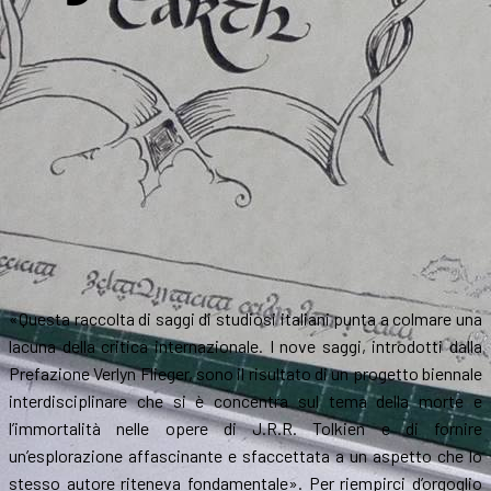
«Questa raccolta di saggi di studiosi italiani punta a colmare una
lacuna della critica internazionale. I nove saggi, introdotti dalla
Prefazione Verlyn Flieger, sono il risultato di un progetto biennale
interdisciplinare che si è concentra sul tema della morte e
l’immortalità nelle opere di J.R.R. Tolkien e di fornire
un’esplorazione affascinante e sfaccettata a un aspetto che lo
stesso autore riteneva fondamentale». Per riempirci d’orgoglio