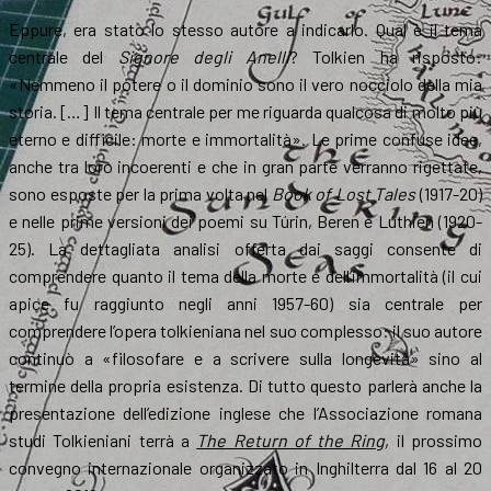
Eppure, era stato lo stesso autore a indicarlo. Qual è il tema
centrale del
Signore degli Anelli
? Tolkien ha risposto:
«Nemmeno il potere o il dominio sono il vero nocciolo della mia
storia. […] Il tema centrale per me riguarda qualcosa di molto più
eterno e difficile: morte e immortalità». Le prime confuse idee,
anche tra loro incoerenti e che in gran parte verranno rigettate,
sono esposte per la prima volta nel
Book of Lost Tales
(1917-20)
e nelle prime versioni dei poemi su Túrin, Beren e Lúthien (1920-
25). La dettagliata analisi offerta dai saggi consente di
comprendere quanto il tema della morte e dell’immortalità (il cui
apice fu raggiunto negli anni 1957-60) sia centrale per
comprendere l’opera tolkieniana nel suo complesso: il suo autore
continuò a «filosofare e a scrivere sulla longevità» sino al
termine della propria esistenza. Di tutto questo parlerà anche la
presentazione dell’edizione inglese che l’Associazione romana
studi Tolkieniani terrà a
The Return of the Ring
, il prossimo
convegno internazionale organizzato in Inghilterra dal 16 al 20