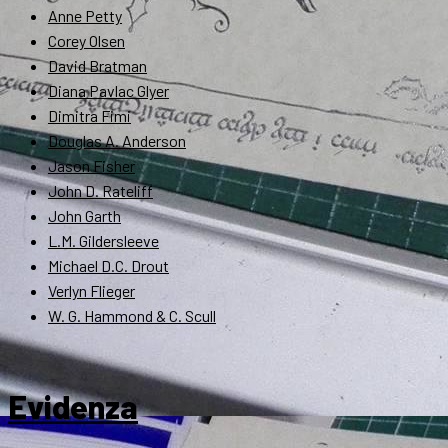
Anne Petty
Corey Olsen
David Bratman
Diana Pavlac Glyer
Dimitra Fimi
Douglas A. Anderson
Jason Fisher
John D. Rateliff
John Garth
L.M. Gildersleeve
Michael D.C. Drout
Verlyn Flieger
W. G. Hammond & C. Scull
Evidenza