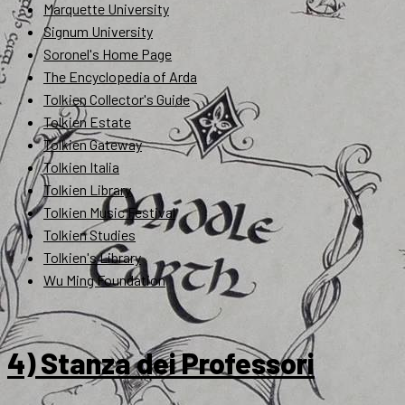
Marquette University
Signum University
Soronel's Home Page
The Encyclopedia of Arda
Tolkien Collector's Guide
Tolkien Estate
Tolkien Gateway
Tolkien Italia
Tolkien Library
Tolkien Music Festival
Tolkien Studies
Tolkien's Library
Wu Ming Foundation
4) Stanza dei Professori