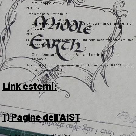
e fa un appello
2026-07-20
Ora è sistemato. Grazie mille!
Daniela
su
Lettera di Tolkien, Crickhowell vince l’asta e fa un
appello
2026-07-20
Salve a tutti, ho provato a cliccare sul link della raccolta fondi ma mi dice
che non esiste. Grazie
Gipsoteco
su
Tre anni con Fatica… Lost in translation
2026-07-10
Passatemi la battuta: e lasciamo che chi si lamenta aspetti il 2043 (o giù di
lì), così una volta scaduti…
Link esterni
:
1) Pagine dell'AIST
ArsT – Il blog (non più attivo)