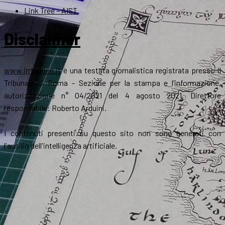
Link Tree – AIST
Disclaimer
www.jrrtolkien.it
è una testata giornalistica registrata presso il
Tribunale di Roma - Sezione per la stampa e l’informazione,
autorizzazione n° 04/2021 del 4 agosto 2021. Direttore
responsabile: Roberto Arduini.
I contenuti presenti su questo sito non sono generati con
l'ausilio dell'intelligenza artificiale.