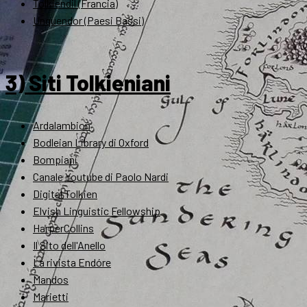
Tolkiendil (Francia)
Unquendor (Paesi Bassi)
3) Siti Tolkieniani
Ardalambion
Bodleian Library di Oxford
Bompiani
Canale Youtube di Paolo Nardi
Digital Tolkien
Elvish Linguistic Fellowship
HarperCollins
Il Sito dell'Anello
La rivista Endóre
Mandos
Marietti