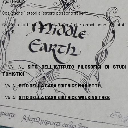
agosto 2012.
Così anche i lettori all’estero possono saperlo.
Grazie a tutti gli “studiosi italiani” che ormai sono diventati
grandi.
– VAI AL
SITO DELL’ISTITUTO FILOSOFICI DI STUDI
TOMISTICI
– VAI AL
SITO DELLA CASA EDITRICE MARIETTI
– VAI AL
SITO DELLA CASA EDITRICE WALKING TREE
.