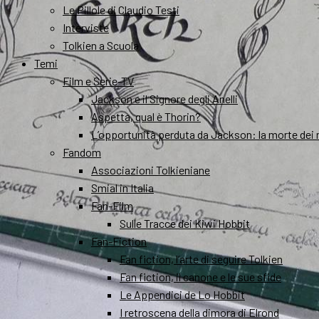
Le Pillole di Claudio Testi
Interviste
Tolkien a Scuola
Temi
Film e Serie-TV
Jackson e il Signore degli Anelli
Aspetta, qual è Thorin?
L’opportunità perduta da Jackson: la morte dei 
Fandom
Associazioni Tolkieniane
Smial in Italia
Fan-Film
Sulle Tracce dei Kiwi Hobbit
Fan-Fiction
Fan fiction, l’arte di seguire Tolkien
Fan fiction, il canone e le sue sfide
Le Appendici de Lo Hobbit
I retroscena della dimora di Elrond