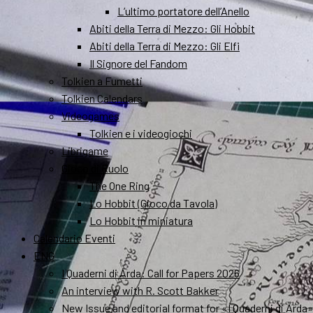
L’ultimo portatore dell’Anello
Abiti della Terra di Mezzo: Gli Hobbit
Abiti della Terra di Mezzo: Gli Elfi
Il Signore del Fandom
Tolkien a Fumetti
Tolkien Calendars
Videogames
Tolkien e i videogiochi
Librigame
Gioco di Ruolo
The One Ring
Lo Hobbit (Gioco da Tavola)
Lo Hobbit in miniatura
Calendario Eventi
ENG
I Quaderni di Arda: Call for Papers 2026
An interview with R. Scott Bakker
New Issue and editorial format for «I Quaderni di Arda