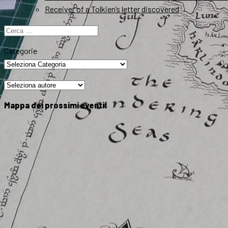
Receiver of a Tolkien’s letter discovered
Ricerca
per:
Categorie
Mappa dei prossimi eventi: