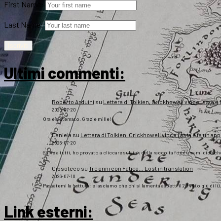
First Name:
Last Name:
Ultimi commenti:
Roberto Arduini
su
Lettera di Tolkien, Crickhowell vince l’asta e 
2026-07-20
Ora è sistemato. Grazie mille!
Daniela
su
Lettera di Tolkien, Crickhowell vince l’asta e fa un app
2026-07-20
Salve a tutti, ho provato a cliccare sul link della raccolta fondi ma mi dice c
Gipsoteco
su
Tre anni con Fatica… Lost in translation
2026-07-10
Passatemi la battuta: e lasciamo che chi si lamenta aspetti il 2043 (o giù di lì
Link esterni
: