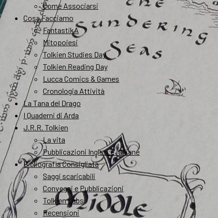
Come Associarsi
Cosa Facciamo
FantastikA
Mitopoiesi
Tolkien Studies Day
Tolkien Reading Day
Lucca Comics & Games
Cronologia Attività
La Tana del Drago
I Quaderni di Arda
J.R.R. Tolkien
La vita
Pubblicazioni Inglesi e Italiane
Bibliografia Consigliata
Saggi scaricabili
Convegni e Pubblicazioni
Tolkien Labs
Recensioni