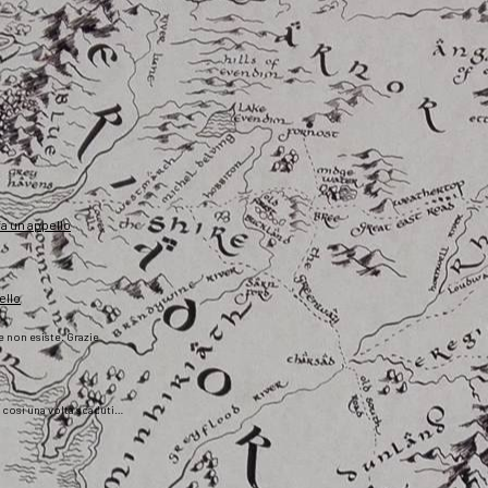
fa un appello
ello
he non esiste. Grazie
), così una volta scaduti…