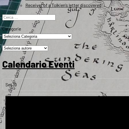
Receiver of a Tolkien’s letter discovered
Ricerca
per:
Categorie
Calendario Eventi
Set
19