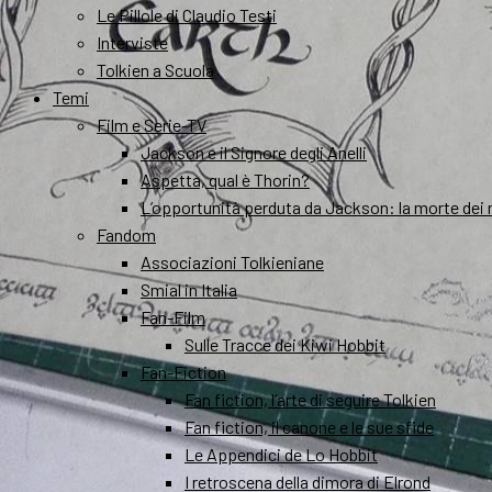
Le Pillole di Claudio Testi
Interviste
Tolkien a Scuola
Temi
Film e Serie-TV
Jackson e il Signore degli Anelli
Aspetta, qual è Thorin?
L’opportunità perduta da Jackson: la morte dei 
Fandom
Associazioni Tolkieniane
Smial in Italia
Fan-Film
Sulle Tracce dei Kiwi Hobbit
Fan-Fiction
Fan fiction, l’arte di seguire Tolkien
Fan fiction, il canone e le sue sfide
Le Appendici de Lo Hobbit
I retroscena della dimora di Elrond