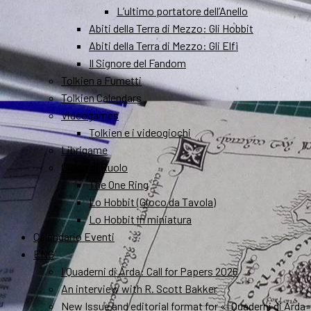
L’ultimo portatore dell’Anello
Abiti della Terra di Mezzo: Gli Hobbit
Abiti della Terra di Mezzo: Gli Elfi
Il Signore del Fandom
Tolkien a Fumetti
Tolkien Calendars
Videogames
Tolkien e i videogiochi
Librigame
Gioco di Ruolo
The One Ring
Lo Hobbit (Gioco da Tavola)
Lo Hobbit in miniatura
Calendario Eventi
ENG
I Quaderni di Arda: Call for Papers 2026
An interview with R. Scott Bakker
New Issue and editorial format for «I Quaderni di Arda