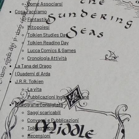
Come Associarsi
Cosa Facciamo
FantastikA
Mitopoiesi
Tolkien Studies Day
Tolkien Reading Day
Lucca Comics & Games
Cronologia Attività
La Tana del Drago
I Quaderni di Arda
J.R.R. Tolkien
La vita
Pubblicazioni Inglesi e Italiane
Bibliografia Consigliata
Saggi scaricabili
Convegni e Pubblicazioni
Tolkien Labs
Recensioni