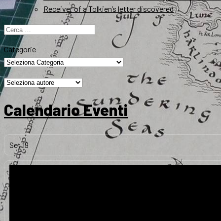
Receiver of a Tolkien’s letter discovered
Ricerca
per:
Categorie
Calendario Eventi
Set
19