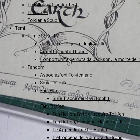
Le Pillole di Claudio Testi
Interviste
Tolkien a Scuola
Temi
Film e Serie-TV
Jackson e il Signore degli Anelli
Aspetta, qual è Thorin?
L’opportunità perduta da Jackson: la morte dei 
Fandom
Associazioni Tolkieniane
Smial in Italia
Fan-Film
Sulle Tracce dei Kiwi Hobbit
Fan-Fiction
Fan fiction, l’arte di seguire Tolkien
Fan fiction, il canone e le sue sfide
Le Appendici de Lo Hobbit
I retroscena della dimora di Elrond