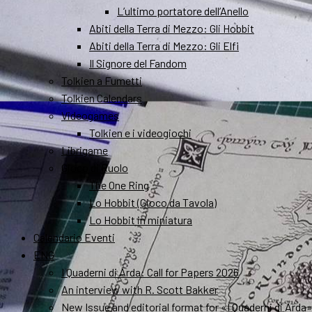
L’ultimo portatore dell’Anello
Abiti della Terra di Mezzo: Gli Hobbit
Abiti della Terra di Mezzo: Gli Elfi
Il Signore del Fandom
Tolkien a Fumetti
Tolkien Calendars
Videogames
Tolkien e i videogiochi
Librigame
Gioco di Ruolo
The One Ring
Lo Hobbit (Gioco da Tavola)
Lo Hobbit in miniatura
Calendario Eventi
ENG
I Quaderni di Arda: Call for Papers 2026
An interview with R. Scott Bakker
New Issue and editorial format for «I Quaderni di Arda