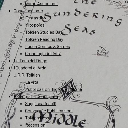
Come Associarsi
Cosa Facciamo
FantastikA
Mitopoiesi
Tolkien Studies Day
Tolkien Reading Day
Lucca Comics & Games
Cronologia Attività
La Tana del Drago
I Quaderni di Arda
J.R.R. Tolkien
La vita
Pubblicazioni Inglesi e Italiane
Bibliografia Consigliata
Saggi scaricabili
Convegni e Pubblicazioni
Tolkien Labs
Recensioni