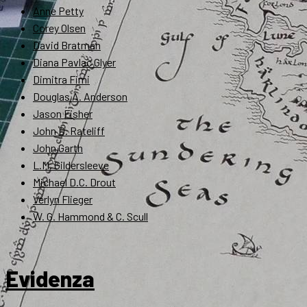
Anne Petty
Corey Olsen
David Bratman
Diana Pavlac Glyer
Dimitra Fimi
Douglas A. Anderson
Jason Fisher
John D. Rateliff
John Garth
L.M. Gildersleeve
Michael D.C. Drout
Verlyn Flieger
W. G. Hammond & C. Scull
Evidenza