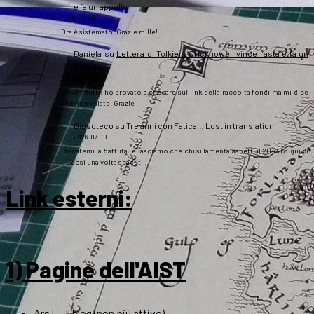
e fa un appello
2026-07-20
Ora è sistemato. Grazie mille!
Daniela
su
Lettera di Tolkien, Crickhowell vince l’asta e fa un
appello
2026-07-20
Salve a tutti, ho provato a cliccare sul link della raccolta fondi ma mi dice
che non esiste. Grazie
Gipsoteco
su
Tre anni con Fatica… Lost in translation
2026-07-10
Passatemi la battuta: e lasciamo che chi si lamenta aspetti il 2043 (o giù di
lì), così una volta scaduti…
Link esterni
:
1) Pagine dell'AIST
ArsT – Il blog (non più attivo)