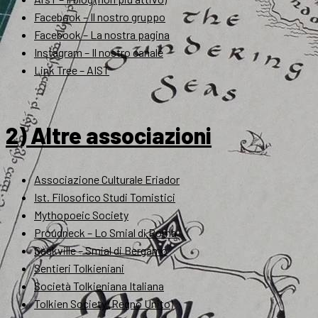
Facebook – Il nostro gruppo
Facebook – La nostra pagina
Instagram – Il nostro canale
Link Tree – AIST
2) Altre associazioni
Associazione Culturale Eriador
Ist. Filosofico Studi Tomistici
Mythopoeic Society
Proudneck – Lo Smial di Roma
Sackville – Smial di Bergamo
Sentieri Tolkieniani
Società Tolkieniana Italiana
Tolkien Society (Regno Unito)