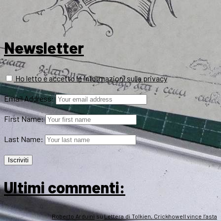
Newsletter
Ho letto e accetto le informazioni sulla privacy
Email Address:
First Name:
Last Name:
Ultimi commenti:
Roberto Arduini
su
Lettera di Tolkien, Crickhowell vince l’asta