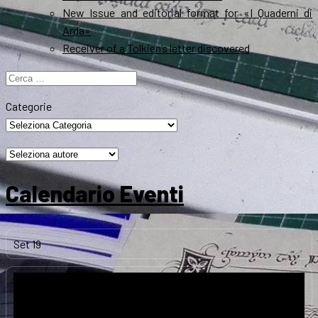
New Issue and editorial format for «I Quaderni di
Arda»
Receiver of a Tolkien’s letter discovered
Ricerca
per:
Categorie
Calendario Eventi
Set
19