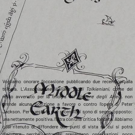
Vogliamo onorare l’occasione pubblicando due recensioni alla
trilogia. L’
Associazione italiana studi Tolkieniani
, come del
resto avvenuto per la trilogia del
Signore degli Anelli
, non
prende alcuna posizione a favore o contro l’opera di Peter
Jackson. Per questo le due recensioni sono di segno opposto:
una nettamente positiva, l’altra con una critica fondata. Abbiamo
così ritenuto di diffondere due punti di vista su cui si potrà
discutere, perché entrambi presentano osservazioni poco