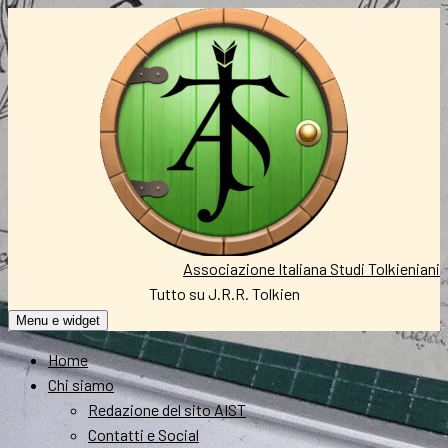
Vai
al
contenuto
Associazione Italiana Studi Tolkieniani
Tutto su J.R.R. Tolkien
Menu e widget
Home
Chi siamo
Redazione del sito AIST
Contatti e Social