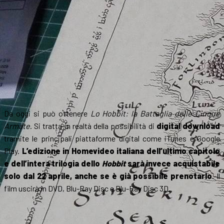
Da oggi si può ottenere
Lo Hobbit: la Battaglia delle Cinque
Armate
. Si tratta in realtà della possibilità di
digital download
tramite le principali piattaforme digital come iTunes e Google
Play.
L’edizione in Homevideo italiana dell’ultimo capitolo
e dell’intera trilogia dello
Hobbit
sarà invece acquistabile
solo dal 22 aprile, anche se è già possibile prenotarlo
. Il
film uscirà in DVD, Blu-Ray Disc e Blu-Ray Disc 3D.