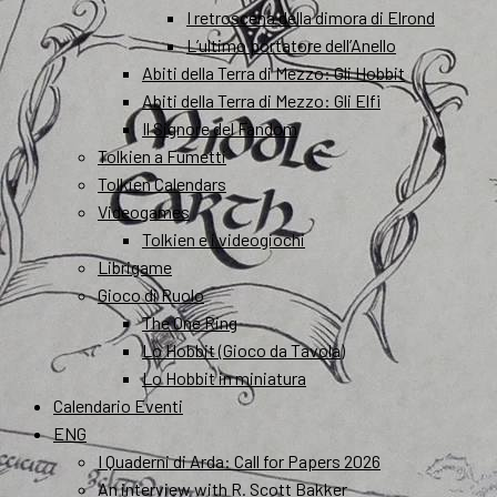
I retroscena della dimora di Elrond
L’ultimo portatore dell’Anello
Abiti della Terra di Mezzo: Gli Hobbit
Abiti della Terra di Mezzo: Gli Elfi
Il Signore del Fandom
Tolkien a Fumetti
Tolkien Calendars
Videogames
Tolkien e i videogiochi
Librigame
Gioco di Ruolo
The One Ring
Lo Hobbit (Gioco da Tavola)
Lo Hobbit in miniatura
Calendario Eventi
ENG
I Quaderni di Arda: Call for Papers 2026
An interview with R. Scott Bakker