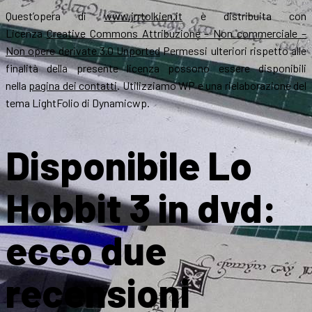
Quest’opera di
www.jrrtolkien.it
è distribuita con
Licenza
Creative Commons Attribuzione – Non commerciale –
Non opere derivate 3.0 Unported
Permessi ulteriori rispetto alle
finalità della presente licenza possono essere disponibili
nella
pagina dei contatti
. Utilizziamo WP e una rielaborazione del
tema LightFolio di Dynamicwp.
Disponibile Lo
Hobbit 3 in dvd:
ecco due
recensioni