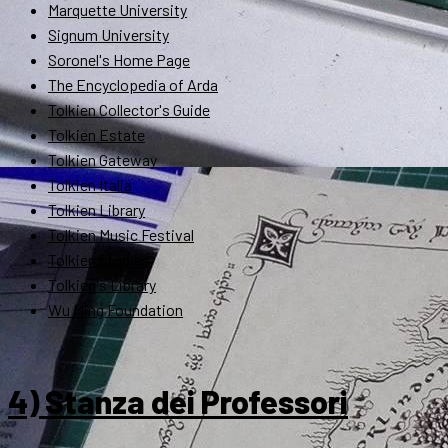
Marquette University
Signum University
Soronel's Home Page
The Encyclopedia of Arda
Tolkien Collector's Guide
Tolkien Estate
Tolkien Gateway
Tolkien Italia
Tolkien Library
Tolkien Music Festival
Tolkien Studies
Tolkien's Library
Wu Ming Foundation
4) Stanza dei Professori