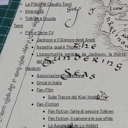
Le Pillole di Claudio Testi
Interviste
Tolkien a Scuola
Temi
Film e Serie-TV
Jackson e il Signore degli Anelli
Aspetta, qual è Thorin?
L’opportunità perduta da Jackson: la morte
dei nipoti
Fandom
Associazioni Tolkieniane
Smial in Italia
Fan-Film
Sulle Tracce dei Kiwi Hobbit
Fan-Fiction
Fan fiction, l’arte di seguire Tolkien
Fan fiction, il canone e le sue sfide
Le Appendici de Lo Hobbit