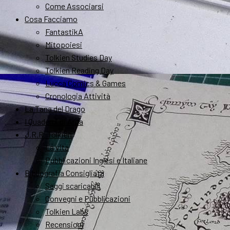
Come Associarsi
Cosa Facciamo
FantastikA
Mitopoiesi
Tolkien Studies Day
Tolkien Reading Day
Lucca Comics & Games
Cronologia Attività
La Tana del Drago
I Quaderni di Arda
J.R.R. Tolkien
La vita
Pubblicazioni Inglesi e Italiane
Bibliografia Consigliata
Saggi scaricabili
Convegni e Pubblicazioni
Tolkien Labs
Recensioni