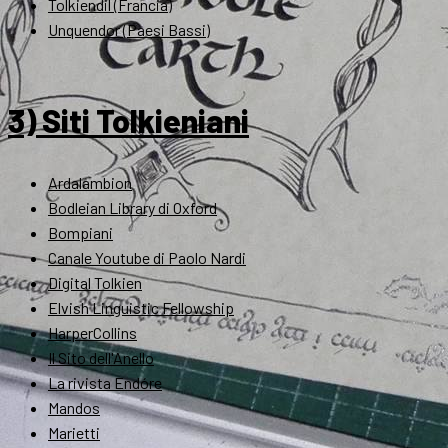
Tolkiendil (Francia)
Unquendor (Paesi Bassi)
3) Siti Tolkieniani
Ardalambion
Bodleian Library di Oxford
Bompiani
Canale Youtube di Paolo Nardi
Digital Tolkien
Elvish Linguistic Fellowship
HarperCollins
Il Sito dell'Anello
La rivista Endóre
Mandos
Marietti