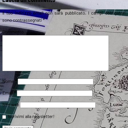
Il tuo indirizzo email non sarà pubblicato.
I campi obbligatori
sono contrassegnati
*
Commento
*
Nome
*
Email
*
Sito web
Iscrivimi alla newsletter!