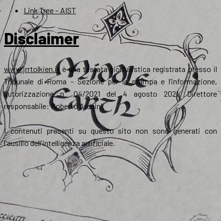
Link Tree – AIST
Disclaimer
www.jrrtolkien.it
è una testata giornalistica registrata presso il
Tribunale di Roma - Sezione per la stampa e l’informazione,
autorizzazione n° 04/2021 del 4 agosto 2021. Direttore
responsabile: Roberto Arduini.
I contenuti presenti su questo sito non sono generati con
l'ausilio dell'intelligenza artificiale.