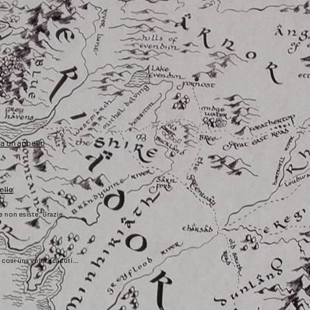
fa un appello
ello
he non esiste. Grazie
), così una volta scaduti…