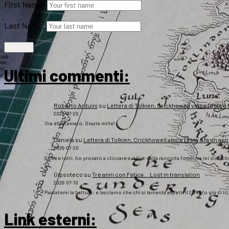
First Name:
Last Name:
Ultimi commenti:
Roberto Arduini
su
Lettera di Tolkien, Crickhowell vince l’asta e 
2026-07-20
Ora è sistemato. Grazie mille!
Daniela
su
Lettera di Tolkien, Crickhowell vince l’asta e fa un app
2026-07-20
Salve a tutti, ho provato a cliccare sul link della raccolta fondi ma mi dice c
Gipsoteco
su
Tre anni con Fatica… Lost in translation
2026-07-10
Passatemi la battuta: e lasciamo che chi si lamenta aspetti il 2043 (o giù di lì
Link esterni
: