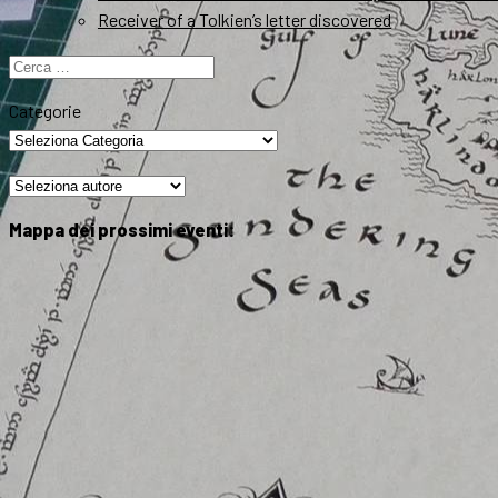
Receiver of a Tolkien’s letter discovered
Ricerca
per:
Categorie
Mappa dei prossimi eventi: