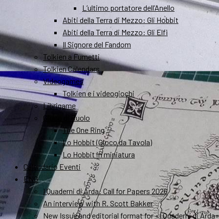
L’ultimo portatore dell’Anello
Abiti della Terra di Mezzo: Gli Hobbit
Abiti della Terra di Mezzo: Gli Elfi
Il Signore del Fandom
Tolkien a Fumetti
Tolkien Calendars
Videogames
Tolkien e i videogiochi
Librigame
Gioco di Ruolo
The One Ring
Lo Hobbit (Gioco da Tavola)
Lo Hobbit in miniatura
Calendario Eventi
ENG
I Quaderni di Arda: Call for Papers 2026
An interview with R. Scott Bakker
New Issue and editorial format for «I Quaderni di Arda