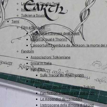
Le Pillole di Claudio Testi
Interviste
Tolkien a Scuola
Temi
Film e Serie-TV
Jackson e il Signore degli Anelli
Aspetta, qual è Thorin?
L’opportunità perduta da Jackson: la morte dei 
Fandom
Associazioni Tolkieniane
Smial in Italia
Fan-Film
Sulle Tracce dei Kiwi Hobbit
Fan-Fiction
Fan fiction, l’arte di seguire Tolkien
Fan fiction, il canone e le sue sfide
Le Appendici de Lo Hobbit
I retroscena della dimora di Elrond