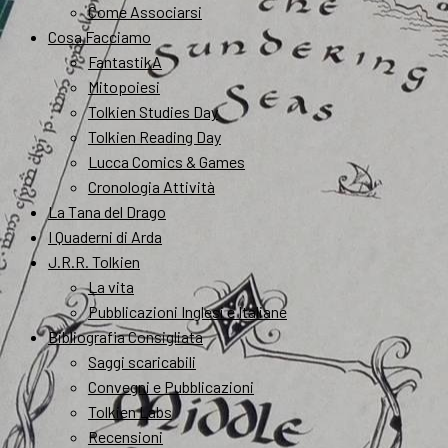
Come Associarsi
Cosa Facciamo
FantastikA
Mitopoiesi
Tolkien Studies Day
Tolkien Reading Day
Lucca Comics & Games
Cronologia Attività
La Tana del Drago
I Quaderni di Arda
J.R.R. Tolkien
La vita
Pubblicazioni Inglesi e Italiane
Bibliografia Consigliata
Saggi scaricabili
Convegni e Pubblicazioni
Tolkien Labs
Recensioni