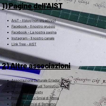
1) Pagine dell'AIST
ArsT – Il blog (non più attivo)
Facebook – Il nostro gruppo
Facebook – La nostra pagina
Instagram – Il nostro canale
Link Tree – AIST
2) Altre associazioni
Associazione Culturale Eriador
Ist. Filosofico Studi Tomistici
Mythopoeic Society
Proudneck – Lo Smial di Roma
Sackville – Smial di Bergamo