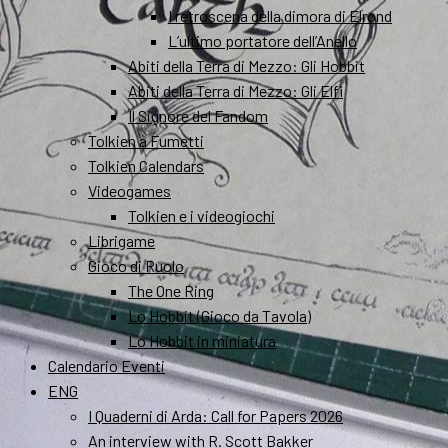
I retroscena della dimora di Elrond
L’ultimo portatore dell’Anello
Abiti della Terra di Mezzo: Gli Hobbit
Abiti della Terra di Mezzo: Gli Elfi
Il Signore del Fandom
Tolkien a Fumetti
Tolkien Calendars
Videogames
Tolkien e i videogiochi
Librigame
Gioco di Ruolo
The One Ring
Lo Hobbit (Gioco da Tavola)
Lo Hobbit in miniatura
Calendario Eventi
ENG
I Quaderni di Arda: Call for Papers 2026
An interview with R. Scott Bakker