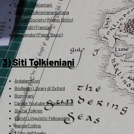
Sentieri Tolkieniani
Società Tolkieniana Italiana
Tolkien Society (Regno Unito)
Tolkiendil (Francia)
Unquendor (Paesi Bassi)
3) Siti Tolkieniani
Ardalambion
Bodleian Library di Oxford
Bompiani
Canale Youtube di Paolo Nardi
Digital Tolkien
Elvish Linguistic Fellowship
HarperCollins
Il Sito dell'Anello