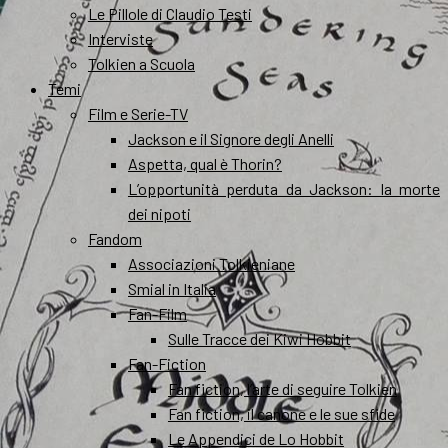
Le Pillole di Claudio Testi
Interviste
Tolkien a Scuola
Temi
Film e Serie-TV
Jackson e il Signore degli Anelli
Aspetta, qual è Thorin?
L’opportunità perduta da Jackson: la morte
dei nipoti
Fandom
Associazioni Tolkieniane
Smial in Italia
Fan-Film
Sulle Tracce dei Kiwi Hobbit
Fan-Fiction
Fan fiction, l’arte di seguire Tolkien
Fan fiction, il canone e le sue sfide
Le Appendici de Lo Hobbit