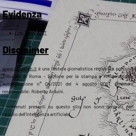
Evidenza
Link Tree – AIST
Disclaimer
www.jrrtolkien.it
è una testata giornalistica registrata presso il
Tribunale di Roma - Sezione per la stampa e l’informazione,
autorizzazione n° 04/2021 del 4 agosto 2021. Direttore
responsabile: Roberto Arduini.
I contenuti presenti su questo sito non sono generati con
l'ausilio dell'intelligenza artificiale.