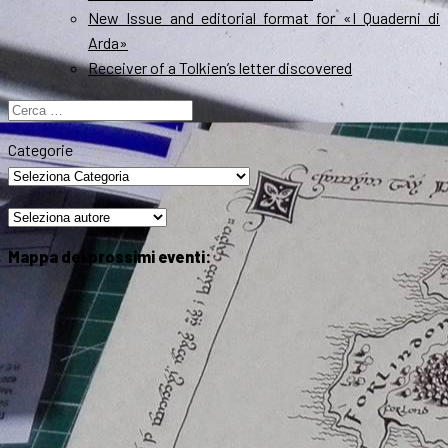
New Issue and editorial format for «I Quaderni di
Arda»
Receiver of a Tolkien’s letter discovered
Ricerca
per:
Categorie
Mappa dei prossimi eventi: