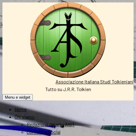
Vai
al
contenuto
Associazione Italiana Studi Tolkieniani
Tutto su J.R.R. Tolkien
Menu e widget
Home
Chi siamo
Redazione del sito AIST
Contatti e Social