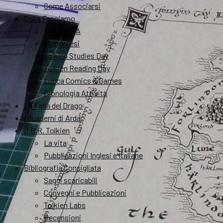
Come Associarsi
Cosa Facciamo
FantastikA
Mitopoiesi
Tolkien Studies Day
Tolkien Reading Day
Lucca Comics & Games
Cronologia Attività
La Tana del Drago
I Quaderni di Arda
J.R.R. Tolkien
La vita
Pubblicazioni Inglesi e Italiane
Bibliografia Consigliata
Saggi scaricabili
Convegni e Pubblicazioni
Tolkien Labs
Recensioni