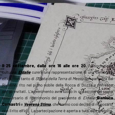
Il 25 settembre, dalle ore 16 alle ore 20
, l’associazione
culturale
Eldalie
curerà una rappresentazione di una cerimonia
elfica, con tanto di
Sfilata della Terra di Mezzo
con partenza dal
Rivellino, rito nel piano nobile della Rocca di Dozza e rinfresco
per gli invitati. L’avvenimento avrà luogo in occasione del sesto
anniversario di matrimonio del presidente di
Eldalie
Gianluca
Comastri
e
Veerena Stima
, che hanno così deciso di risposarsi
con il rito elfico. La partecipazione è aperta a tutti ed è gratuita,