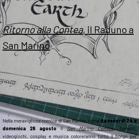
Ritorno alla Contea
, il Raduno a
San Marino
Nella meravigliosa cornice di San Marino, torna
da venerdì 24 a
domenica 26 agosto
il
San Marino Comics
: fumetti,
videogiochi, cosplay e musica coloreranno tutto il borgo per