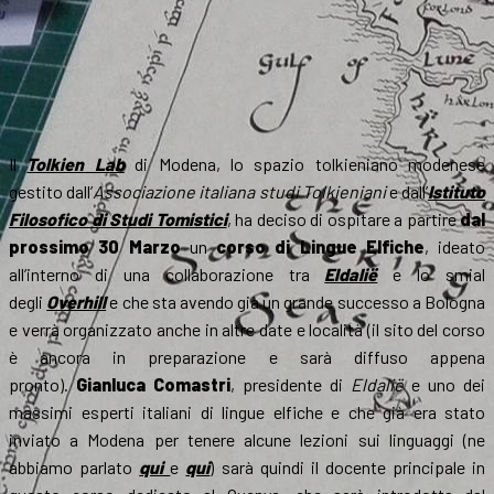
Il
Tolkien Lab
di Modena, lo spazio tolkieniano modenese
gestito dall’
Associazione italiana studi Tolkieniani
e dall’
Istituto
Filosofico di Studi Tomistici
, ha deciso di ospitare a partire
dal
prossimo 30 Marzo
un
corso di Lingue Elfiche
, ideato
all’interno di una collaborazione tra
Eldalië
e lo smial
degli
Overhill
e che sta avendo già un grande successo a Bologna
e verrà organizzato anche in altre date e località (il sito del corso
è ancora in preparazione e sarà diffuso appena
pronto).
Gianluca Comastri
, presidente di
Eldalië
e uno dei
massimi esperti italiani di lingue elfiche e che già era stato
inviato a Modena per tenere alcune lezioni sui linguaggi (ne
abbiamo parlato
qui
e
qui
) sarà quindi il docente principale in