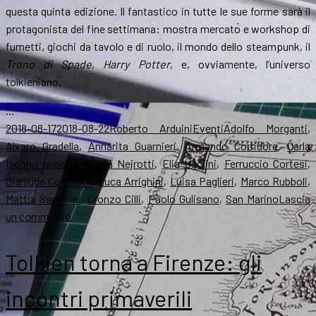
questa quinta edizione. Il fantastico in tutte le sue forme sarà il
protagonista del fine settimana: mostra mercato e workshop di
fumetti, giochi da tavolo e di ruolo, il mondo dello steampunk, il
Trono di Spade
,
Harry Potter
, e, ovviamente, l’universo
tolkieniano.
…
Scritto
Autore
Categorie
Tag
2018-08-17
2018-08-22
Roberto Arduini
Eventi
Adolfo Morganti
,
il
Alvaro Gradella
,
Annarita Guarnieri
,
Armando Corridore
,
Carla
Iacono Isidoro
,
Chiara Nejrotti
,
Elia Ugolini
,
Ferruccio Cortesi
,
Gianluca Comastri
,
Luca Arrighini
,
Luisa Paglieri
,
Marco Rubboli
,
Mattia Santolini
,
Oronzo Cilli
,
Paolo Gulisano
,
San Marino
Lascia
su
un commento
Ritorno
alla
Tolkien torna a Firenze: gli
Contea
,
il
incontri primaverili
Raduno