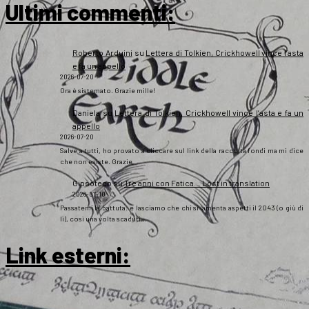
Ultimi commenti:
Roberto Arduini
su
Lettera di Tolkien, Crickhowell vince l’asta
e fa un appello
2026-07-20
Ora è sistemato. Grazie mille!
Daniela
su
Lettera di Tolkien, Crickhowell vince l’asta e fa un
appello
2026-07-20
Salve a tutti, ho provato a cliccare sul link della raccolta fondi ma mi dice
che non esiste. Grazie
Gipsoteco
su
Tre anni con Fatica… Lost in translation
2026-07-10
Passatemi la battuta: e lasciamo che chi si lamenta aspetti il 2043 (o giù di
lì), così una volta scaduti…
Link esterni
: