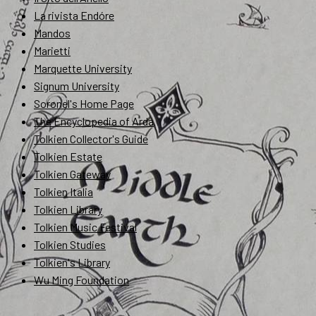
La rivista Endóre
Mandos
Marietti
Marquette University
Signum University
Soronel's Home Page
The Encyclopedia of Arda
Tolkien Collector's Guide
Tolkien Estate
Tolkien Gateway
Tolkien Italia
Tolkien Library
Tolkien Music Festival
Tolkien Studies
Tolkien's Library
Wu Ming Foundation