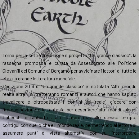
Torna per la settima edizione il progetto “Un grande classico”, la
rassegna promossa e curata dall’Assessorato alle Politiche
Giovanili del Comune di Bergamo per avvicinare i lettori di tutte le
età alla grande letteratura mondiale.
L’edizione 2016 di “Un grande classico” è intitolata ”Altri mondi,
realtà altre”: si tratteranno romanzi e autori che hanno saputo
travalicare e oltrepassare i confini del ‘reale’, giocare con
l’immaginazione e la fantasia per descrivere altri mondi, alcuni
fiabeschi e fantastici, altri lontani ma, allo stesso tempo,
contigui con quello che è il mondo reale, permettendo al lettore di
assumere punti di vista alternativi con cui interpretare