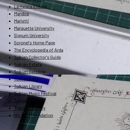
La rivista Endóre
Mandos
Marietti
Marquette University
Signum University
Soronel's Home Page
The Encyclopedia of Arda
Tolkien Collector's Guide
Tolkien Estate
Tolkien Gateway
Tolkien Italia
Tolkien Library
Tolkien Music Festival
Tolkien Studies
Tolkien's Library
Wu Ming Foundation