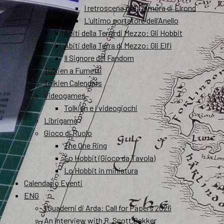
I retroscena della dimora di Elrond
L’ultimo portatore dell’Anello
Abiti della Terra di Mezzo: Gli Hobbit
Abiti della Terra di Mezzo: Gli Elfi
Il Signore del Fandom
Tolkien a Fumetti
Tolkien Calendars
Videogames
Tolkien e i videogiochi
Librigame
Gioco di Ruolo
The One Ring
Lo Hobbit (Gioco da Tavola)
Lo Hobbit in miniatura
Calendario Eventi
ENG
I Quaderni di Arda: Call for Papers 2026
An interview with R. Scott Bakker