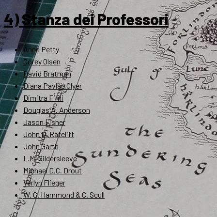
4) Stanza dei Professori
Anne Petty
Corey Olsen
David Bratman
Diana Pavlac Glyer
Dimitra Fimi
Douglas A. Anderson
Jason Fisher
John D. Rateliff
John Garth
L.M. Gildersleeve
Michael D.C. Drout
Verlyn Flieger
W. G. Hammond & C. Scull