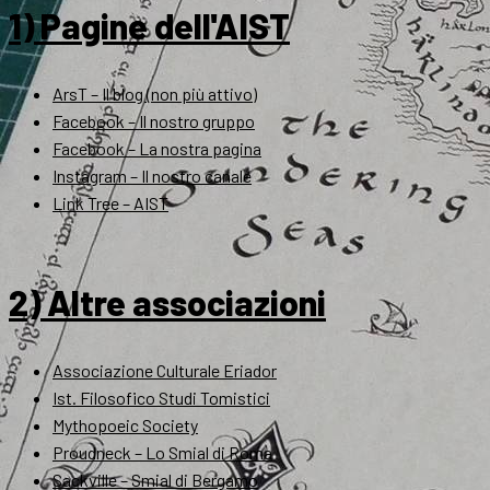
1) Pagine dell'AIST
ArsT – Il blog (non più attivo)
Facebook – Il nostro gruppo
Facebook – La nostra pagina
Instagram – Il nostro canale
Link Tree – AIST
2) Altre associazioni
Associazione Culturale Eriador
Ist. Filosofico Studi Tomistici
Mythopoeic Society
Proudneck – Lo Smial di Roma
Sackville – Smial di Bergamo