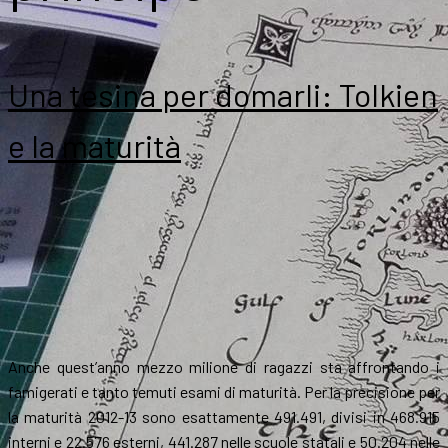
Una tesina per domarli: Tolkien
e la maturità
Anche quest’anno mezzo milione di ragazzi sta affrontando i
famigerati e tanto temuti esami di maturità. Per la precisione per
la maturità 2012-13 sono esattamente 491.491, divisi in 468.915
interni e 22.576 esterni, 441.287 nelle scuole statali e 50.204 nelle