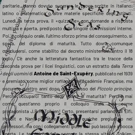
paritarie. Hanno dovuto superare le prove scritte in italiano,
latino o matematica o altre materie specifiche degli istituti.
Lunedì, la terza prova, il «quizzone» con domande a risposta
multipla e aperta, prediposto dalle singole commissioni interne.
Poi, il colloquio orale, l’ultimo sforzo prima del conseguimento, si
spera, del diploma di maturità. Tutto dovrà comunque
concludersi, come stabilito dal decreto ministeriale, entro il 18
luglio. C’è anche la letteratura fantastica tra le tracce della
seconda prova per i licei linguistici, con un estratto dalla
Terra
degli uomini
di
Antoine de Saint-Exupéry
, pubblicato nel 1939
e premiato come miglior romanzo dall’Académie Française, ma
oscurato quattro anni dopo dal successo del
Piccolo principe
.
Perché occuparci tanto degli esami di maturità? Perché mai
come quest’anno proprio il colloquio orale avrà come
protagonista J.R.R. Tolkien! Certo, presentarsi parlando di Elfi,
Hobbit e Nani potrebbe suscitare qualche pregiudizio nei
professori, ma con i collegamenti giusti li si può lasciare a bocca
aperta. Le tematiche delle opere e la stessa vita di Tolkien,