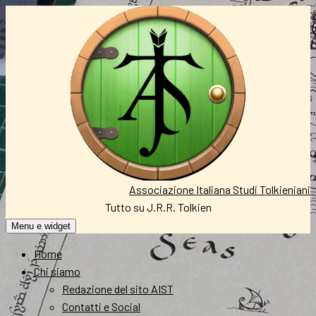
Vai
al
contenuto
Associazione Italiana Studi Tolkieniani
Tutto su J.R.R. Tolkien
Menu e widget
Home
Chi siamo
Redazione del sito AIST
Contatti e Social