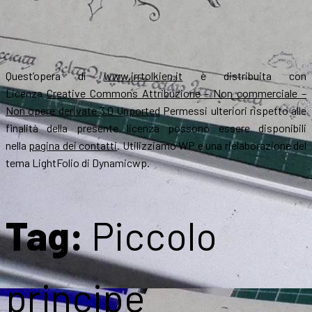
Quest’opera di
www.jrrtolkien.it
è distribuita con
Licenza
Creative Commons Attribuzione – Non commerciale –
Non opere derivate 3.0 Unported
Permessi ulteriori rispetto alle
finalità della presente licenza possono essere disponibili
nella
pagina dei contatti
. Utilizziamo WP e una rielaborazione del
tema LightFolio di Dynamicwp.
Tag:
Piccolo
principe