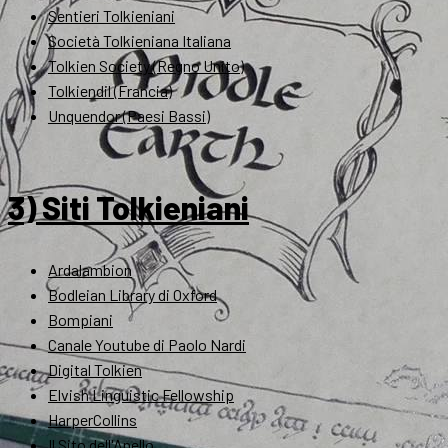
Sentieri Tolkieniani
Società Tolkieniana Italiana
Tolkien Society (Regno Unito)
Tolkiendil (Francia)
Unquendor (Paesi Bassi)
3) Siti Tolkieniani
Ardalambion
Bodleian Library di Oxford
Bompiani
Canale Youtube di Paolo Nardi
Digital Tolkien
Elvish Linguistic Fellowship
HarperCollins
Il Sito dell'Anello