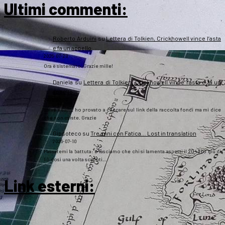
Ultimi commenti:
Roberto Arduini
su
Lettera di Tolkien, Crickhowell vince l’asta
e fa un appello
2026-07-20
Ora è sistemato. Grazie mille!
Daniela
su
Lettera di Tolkien, Crickhowell vince l’asta e fa un
appello
2026-07-20
Salve a tutti, ho provato a cliccare sul link della raccolta fondi ma mi dice
che non esiste. Grazie
Gipsoteco
su
Tre anni con Fatica… Lost in translation
2026-07-10
Passatemi la battuta: e lasciamo che chi si lamenta aspetti il 2043 (o giù di
lì), così una volta scaduti…
Link esterni
: