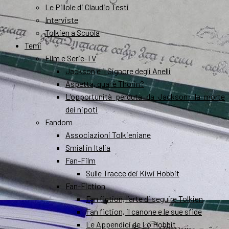
Le Pillole di Claudio Testi
Interviste
Tolkien a Scuola
Temi
Film e Serie-TV
Jackson e il Signore degli Anelli
Aspetta, qual è Thorin?
L’opportunità perduta da Jackson: la morte
dei nipoti
Fandom
Associazioni Tolkieniane
Smial in Italia
Fan-Film
Sulle Tracce dei Kiwi Hobbit
Fan-Fiction
Fan fiction, l’arte di seguire Tolkien
Fan fiction, il canone e le sue sfide
Le Appendici de Lo Hobbit