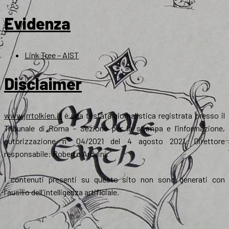
Evidenza
Link Tree – AIST
Disclaimer
www.jrrtolkien.it
è una testata giornalistica registrata presso il
Tribunale di Roma - Sezione per la stampa e l’informazione,
autorizzazione n° 04/2021 del 4 agosto 2021. Direttore
responsabile: Roberto Arduini.
I contenuti presenti su questo sito non sono generati con
l'ausilio dell'intelligenza artificiale.