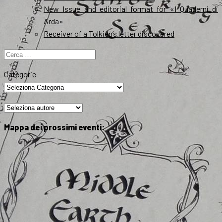
New Issue and editorial format for «I Quaderni di
Arda»
Receiver of a Tolkien’s letter discovered
Ricerca
per:
Categorie
Mappa dei prossimi eventi: