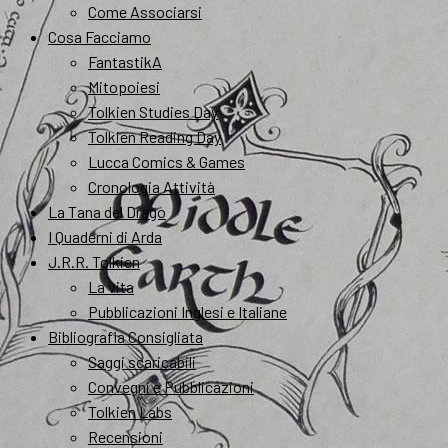
Come Associarsi
Cosa Facciamo
FantastikA
Mitopoiesi
Tolkien Studies Day
Tolkien Reading Day
Lucca Comics & Games
Cronologia Attività
La Tana del Drago
I Quaderni di Arda
J.R.R. Tolkien
La vita
Pubblicazioni Inglesi e Italiane
Bibliografia Consigliata
Saggi scaricabili
Convegni e Pubblicazioni
Tolkien Labs
Recensioni