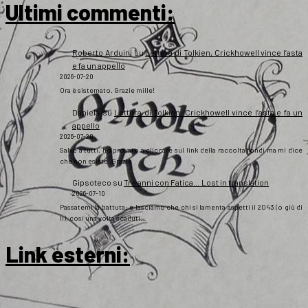
Ultimi commenti:
Roberto Arduini
su
Lettera di Tolkien, Crickhowell vince l’asta
e fa un appello
2026-07-20
Ora è sistemato. Grazie mille!
Daniela
su
Lettera di Tolkien, Crickhowell vince l’asta e fa un
appello
2026-07-20
Salve a tutti, ho provato a cliccare sul link della raccolta fondi ma mi dice
che non esiste. Grazie
Gipsoteco
su
Tre anni con Fatica… Lost in translation
2026-07-10
Passatemi la battuta: e lasciamo che chi si lamenta aspetti il 2043 (o giù di
lì), così una volta scaduti…
Link esterni
: