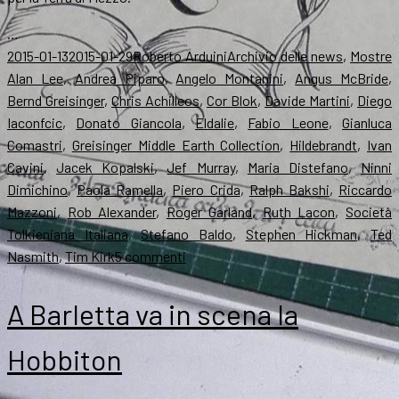
…
Scritto
Autore
Categorie
T
2015-01-13
2015-01-29
Roberto Arduini
Archivio delle news
,
Mostre
il
Alan Lee
,
Andrea Piparo
,
Angelo Montanini
,
Angus McBride
,
Bernd Greisinger
,
Chris Achilleos
,
Cor Blok
,
Davide Martini
,
Diego
Iaconfcic
,
Donato Giancola
,
Eldalie
,
Fabio Leone
,
Gianluca
Comastri
,
Greisinger Middle Earth Collection
,
Hildebrandt
,
Ivan
Cavini
,
Jacek Kopalski
,
Jef Murray
,
Maria Distefano
,
Ninni
Dimichino
,
Paola Ramella
,
Piero Crida
,
Ralph Bakshi
,
Riccardo
Mazzoni
,
Rob Alexander
,
Roger Garland
,
Ruth Lacon
,
Società
Tolkieniana Italiana
,
Stefano Baldo
,
Stephen Hickman
,
Ted
su
Nasmith
,
Tim Kirk
5 commenti
La
Magia
A Barletta va in scena la
dell’Anello,
non
Hobbiton
solo
mostra