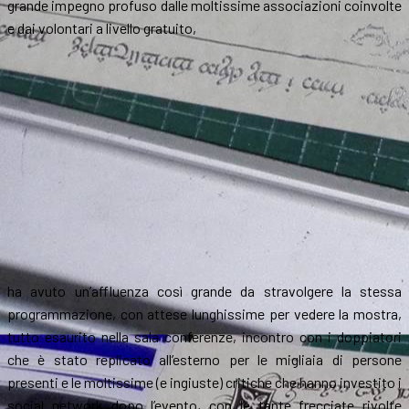
grande impegno profuso dalle moltissime associazioni coinvolte
e dai volontari a livello gratuito,
ha avuto un’affluenza così grande da stravolgere la stessa
programmazione, con attese lunghissime per vedere la mostra,
tutto esaurito nella sala conferenze, incontro con i doppiatori
che è stato replicato all’esterno per le migliaia di persone
presenti e le moltissime (e ingiuste) critiche che hanno investito i
social network dopo l’evento, con le tante frecciate rivolte