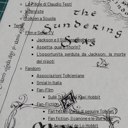
Le Pillole di Claudio Testi
Interviste
Tolkien a Scuola
Temi
Film e Serie-TV
Jackson e il Signore degli Anelli
Aspetta, qual è Thorin?
L’opportunità perduta da Jackson: la morte
dei nipoti
Fandom
Associazioni Tolkieniane
Smial in Italia
Fan-Film
Sulle Tracce dei Kiwi Hobbit
Fan-Fiction
Fan fiction, l’arte di seguire Tolkien
Fan fiction, il canone e le sue sfide
Le Appendici de Lo Hobbit