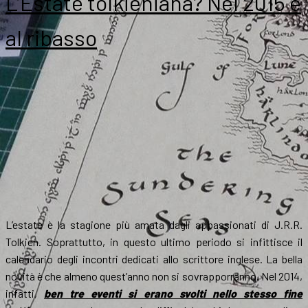
L’Estate tolkieniana? Nel 2015 è
fan
riuniti
al ribasso
a
Torre
Pellice
L’estate è la stagione più amata dagli appassionati di J.R.R.
Tolkien. Soprattutto, in questo ultimo periodo si infittisce il
calendario degli incontri dedicati allo scrittore inglese. La bella
novità è che almeno quest’anno non si sovrapporranno. Nel 2014,
infatti,
ben tre eventi si erano svolti nello stesso fine