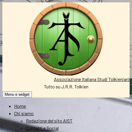
Vai
al
contenuto
Associazione Italiana Studi Tolkieniani
Tutto su J.R.R. Tolkien
Menu e widget
Home
Chi siamo
Redazione del sito AIST
Contatti e Social