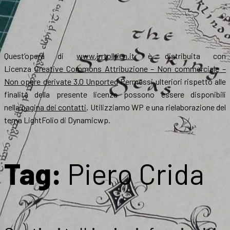
Quest’opera di
www.jrrtolkien.it
è distribuita con
Licenza
Creative Commons Attribuzione – Non commerciale –
Non opere derivate 3.0 Unported
Permessi ulteriori rispetto alle
finalità della presente licenza possono essere disponibili
nella
pagina dei contatti
. Utilizziamo WP e una rielaborazione del
tema LightFolio di Dynamicwp.
Tag:
Piero Crida