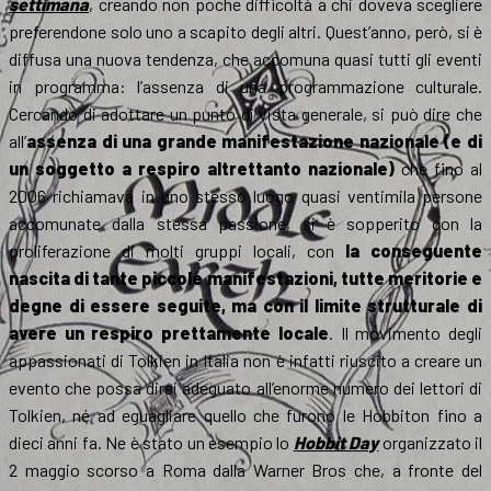
settimana
, creando non poche difficoltà a chi doveva scegliere
preferendone solo uno a scapito degli altri. Quest’anno, però, si è
diffusa una nuova tendenza, che accomuna quasi tutti gli eventi
in programma: l’assenza di una programmazione culturale.
Cercando di adottare un punto di vista generale, si può dire che
all’
assenza di una grande manifestazione nazionale (e di
un soggetto a respiro altrettanto nazionale)
che fino al
2006 richiamava in uno stesso luogo quasi ventimila persone
accomunate dalla stessa passione, si è sopperito con la
proliferazione di molti gruppi locali, con
la conseguente
nascita di tante piccole manifestazioni, tutte meritorie e
degne di essere seguite, ma con il limite strutturale di
avere un respiro prettamente locale
. Il movimento degli
appassionati di Tolkien in Italia non è infatti riuscito a creare un
evento che possa dirsi adeguato all’enorme numero dei lettori di
Tolkien, né ad eguagliare quello che furono le Hobbiton fino a
dieci anni fa. Ne è stato un esempio lo
Hobbit Day
organizzato il
2 maggio scorso a Roma dalla Warner Bros che, a fronte del