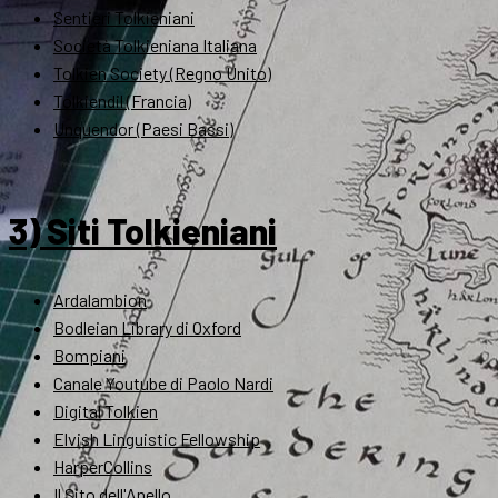
Sentieri Tolkieniani
Società Tolkieniana Italiana
Tolkien Society (Regno Unito)
Tolkiendil (Francia)
Unquendor (Paesi Bassi)
3) Siti Tolkieniani
Ardalambion
Bodleian Library di Oxford
Bompiani
Canale Youtube di Paolo Nardi
Digital Tolkien
Elvish Linguistic Fellowship
HarperCollins
Il Sito dell'Anello