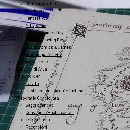
Come Associarsi
Cosa Facciamo
FantastikA
Mitopoiesi
Tolkien Studies Day
Tolkien Reading Day
Lucca Comics & Games
Cronologia Attività
La Tana del Drago
I Quaderni di Arda
J.R.R. Tolkien
La vita
Pubblicazioni Inglesi e Italiane
Bibliografia Consigliata
Saggi scaricabili
Convegni e Pubblicazioni
Tolkien Labs
Recensioni