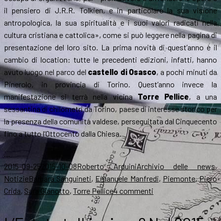
il pensiero di J.R.R. Tolkien, e in particolare la sua visione
antropologica, la sua spiritualità e i suoi valori radicati nella
cultura cristiana e cattolica», come si può leggere nella pagina di
presentazione del loro sito. La prima novità di quest’anno è il
cambio di location: tutte le precedenti edizioni, infatti, hanno
avuto luogo nel parco del
castello di Osasco
, a pochi minuti da
Pinerolo, in provincia di Torino. Quest’anno invece la
manifestazione si terrà nella vicina
Torre Pellice
, a una
sessantina di chilometri da Torino, paese di interesse storico per
la presenza della comunità valdese, perseguitata dal Cinquecento
fino a tutto l’Ottocento dalla Chiesa.
…
Scritto
Autore
Categorie
2015-09-25
2015-10-08
Roberto Arduini
Archivio delle news
,
il
Tag
Notizie
Barbara Sanguineti
,
Emanuele Manfredi
,
Piemonte
,
Piero
su
Crida
,
Sara Gianotto
,
Torre Pellice
4 commenti
Sentieri
tolkieniani: