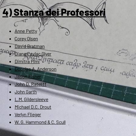
4) Stanza dei Professori
Anne Petty
Corey Olsen
David Bratman
Diana Pavlac Glyer
Dimitra Fimi
Douglas A. Anderson
Jason Fisher
John D. Rateliff
John Garth
L.M. Gildersleeve
Michael D.C. Drout
Verlyn Flieger
W. G. Hammond & C. Scull