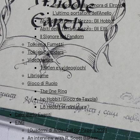
I retroscena della dimora di Elrond
L’ultimo portatore dell’Anello
Abiti della Terra di Mezzo: Gli Hobbit
Abiti della Terra di Mezzo: Gli Elfi
Il Signore del Fandom
Tolkien a Fumetti
Tolkien Calendars
Videogames
Tolkien e i videogiochi
Librigame
Gioco di Ruolo
The One Ring
Lo Hobbit (Gioco da Tavola)
Lo Hobbit in miniatura
Calendario Eventi
ENG
I Quaderni di Arda: Call for Papers 2026
An interview with R. Scott Bakker