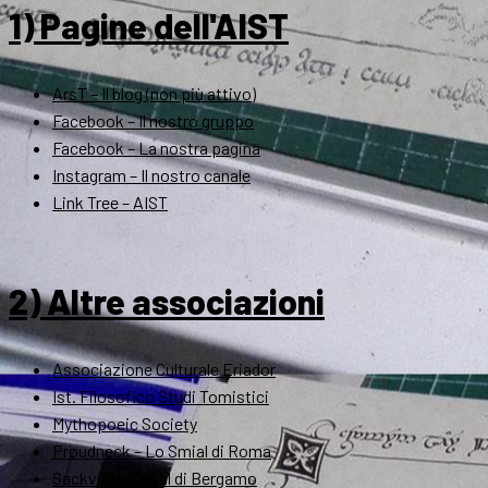
1) Pagine dell'AIST
ArsT – Il blog (non più attivo)
Facebook – Il nostro gruppo
Facebook – La nostra pagina
Instagram – Il nostro canale
Link Tree – AIST
2) Altre associazioni
Associazione Culturale Eriador
Ist. Filosofico Studi Tomistici
Mythopoeic Society
Proudneck – Lo Smial di Roma
Sackville – Smial di Bergamo