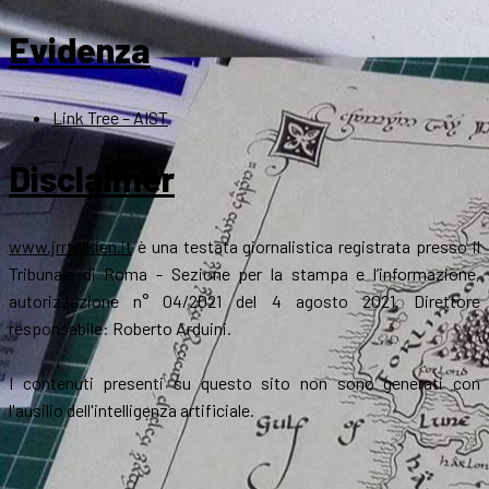
Evidenza
Link Tree – AIST
Disclaimer
www.jrrtolkien.it
è una testata giornalistica registrata presso il
Tribunale di Roma - Sezione per la stampa e l’informazione,
autorizzazione n° 04/2021 del 4 agosto 2021. Direttore
responsabile: Roberto Arduini.
I contenuti presenti su questo sito non sono generati con
l'ausilio dell'intelligenza artificiale.