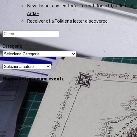
New Issue and editorial format for «I Quaderni di
Arda»
Receiver of a Tolkien’s letter discovered
Ricerca
per:
Categorie
Mappa dei prossimi eventi: