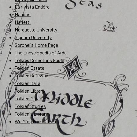
La rivista Endóre
Mandos
Marietti
Marquette University
Signum University
Soronel's Home Page
The Encyclopedia of Arda
Tolkien Collector's Guide
Tolkien Estate
Tolkien Gateway
Tolkien Italia
Tolkien Library
Tolkien Music Festival
Tolkien Studies
Tolkien's Library
Wu Ming Foundation