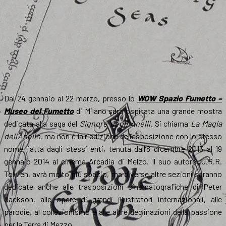
Dal 24 gennaio al 22 marzo, presso lo
WOW Spazio Fumetto –
Museo del Fumetto
di Milano sarà ospitata una grande mostra
dedicata alla saga del
Signore degli Anelli
. Si chiama
La Magia
dell’Anello
, ma non è la riedizione dell’esposizione con lo stesso
nome fatta dagli stessi enti, tenuta dall’8 dicembre 2013 al 19
gennaio 2014 al cinema Arcadia di Melzo. Il suo autore, J.R.R.
Tolkien, avrà molto più spazio, ma diverse altre sezioni saranno
dedicate anche alle trasposizioni cinematografiche di Peter
Jackson, alle opere di grandi illustratori internazionali, alle
parodie, al collezionismo e alle altre declinazioni della passione
per la Terra di Mezzo.