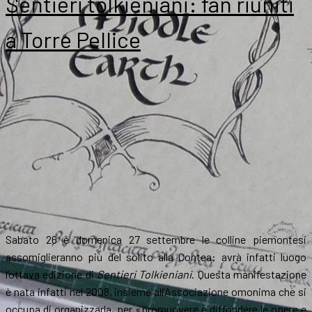
Sentieri tolkieniani: fan riuniti
a Torre Pellice
Sabato 26 e domenica 27 settembre le colline piemontesi
assomiglieranno più del solito alla Contea: avrà infatti luogo
l’ottava edizione di
Sentieri Tolkieniani
. Questa manifestazione
è nata infatti nel 2008, insieme all’Associazione omonima che si
occupa di organizzarla, per «promuovere e diffondere le opere e