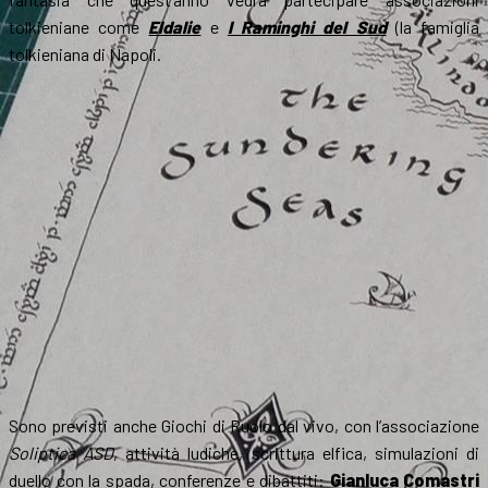
tolkieniane come
Eldalie
e
I Raminghi del Sud
(la famiglia
tolkieniana di Napoli.
Sono previsti anche Giochi di Ruolo dal vivo, con l’associazione
Soliptica ASD
, attività ludiche, scrittura elfica, simulazioni di
duello con la spada, conferenze e dibattiti:
Gianluca Comastri