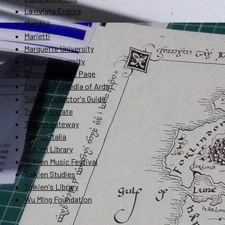
La rivista Endóre
Mandos
Marietti
Marquette University
Signum University
Soronel's Home Page
The Encyclopedia of Arda
Tolkien Collector's Guide
Tolkien Estate
Tolkien Gateway
Tolkien Italia
Tolkien Library
Tolkien Music Festival
Tolkien Studies
Tolkien's Library
Wu Ming Foundation