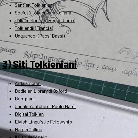
Sentieri Tolkieniani
Società Tolkieniana Italiana
Tolkien Society (Regno Unito)
Tolkiendil (Francia)
Unquendor (Paesi Bassi)
3) Siti Tolkieniani
Ardalambion
Bodleian Library di Oxford
Bompiani
Canale Youtube di Paolo Nardi
Digital Tolkien
Elvish Linguistic Fellowship
HarperCollins
Il Sito dell'Anello