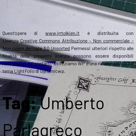
Quest’opera di
www.jrrtolkien.it
è distribuita con
Licenza
Creative Commons Attribuzione – Non commerciale –
Non opere derivate 3.0 Unported
Permessi ulteriori rispetto alle
finalità della presente licenza possono essere disponibili
nella
pagina dei contatti
. Utilizziamo WP e una rielaborazione del
tema LightFolio di Dynamicwp.
Tag:
Umberto
Parlagreco