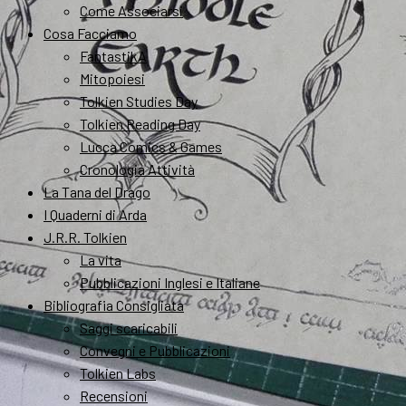
Come Associarsi
Cosa Facciamo
FantastikA
Mitopoiesi
Tolkien Studies Day
Tolkien Reading Day
Lucca Comics & Games
Cronologia Attività
La Tana del Drago
I Quaderni di Arda
J.R.R. Tolkien
La vita
Pubblicazioni Inglesi e Italiane
Bibliografia Consigliata
Saggi scaricabili
Convegni e Pubblicazioni
Tolkien Labs
Recensioni