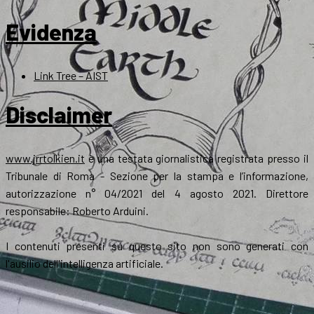
Evidenza
Link Tree – AIST
Disclaimer
www.jrrtolkien.it
è una testata giornalistica registrata presso il
Tribunale di Roma - Sezione per la stampa e l’informazione,
autorizzazione n° 04/2021 del 4 agosto 2021. Direttore
responsabile: Roberto Arduini.
I contenuti presenti su questo sito non sono generati con
l'ausilio dell'intelligenza artificiale.