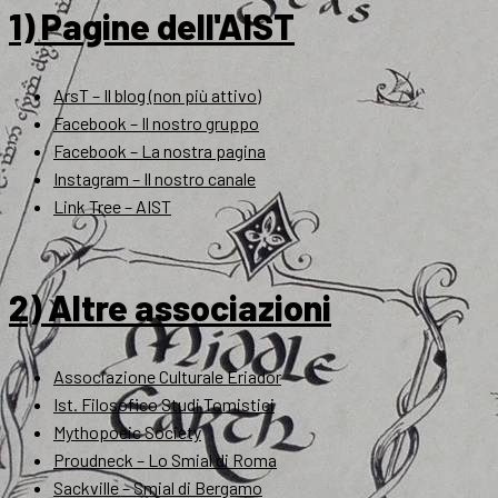
1) Pagine dell'AIST
ArsT – Il blog (non più attivo)
Facebook – Il nostro gruppo
Facebook – La nostra pagina
Instagram – Il nostro canale
Link Tree – AIST
2) Altre associazioni
Associazione Culturale Eriador
Ist. Filosofico Studi Tomistici
Mythopoeic Society
Proudneck – Lo Smial di Roma
Sackville – Smial di Bergamo