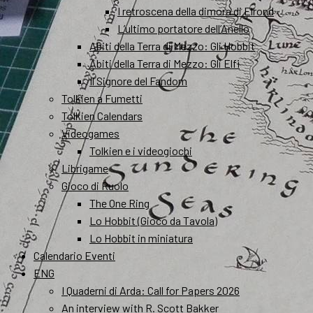
I retroscena della dimora di Elrond
L’ultimo portatore dell’Anello
Abiti della Terra di Mezzo: Gli Hobbit
Abiti della Terra di Mezzo: Gli Elfi
Il Signore del Fandom
Tolkien a Fumetti
Tolkien Calendars
Videogames
Tolkien e i videogiochi
Librigame
Gioco di Ruolo
The One Ring
Lo Hobbit (Gioco da Tavola)
Lo Hobbit in miniatura
Calendario Eventi
ENG
I Quaderni di Arda: Call for Papers 2026
An interview with R. Scott Bakker