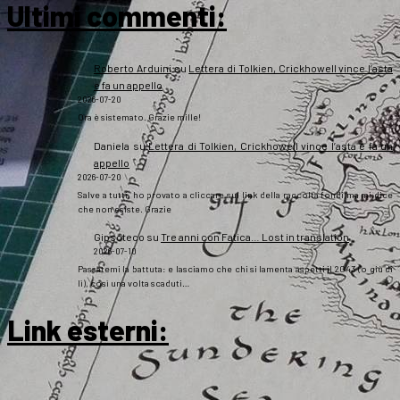
Ultimi commenti:
Roberto Arduini
su
Lettera di Tolkien, Crickhowell vince l’asta
e fa un appello
2026-07-20
Ora è sistemato. Grazie mille!
Daniela
su
Lettera di Tolkien, Crickhowell vince l’asta e fa un
appello
2026-07-20
Salve a tutti, ho provato a cliccare sul link della raccolta fondi ma mi dice
che non esiste. Grazie
Gipsoteco
su
Tre anni con Fatica… Lost in translation
2026-07-10
Passatemi la battuta: e lasciamo che chi si lamenta aspetti il 2043 (o giù di
lì), così una volta scaduti…
Link esterni
: