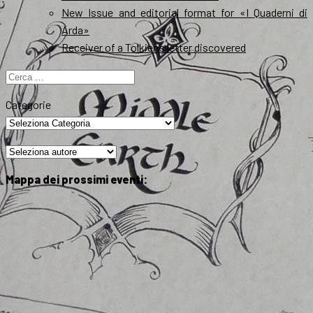
New Issue and editorial format for «I Quaderni di
Arda»
Receiver of a Tolkien’s letter discovered
Ricerca
per:
Categorie
Mappa dei prossimi eventi: