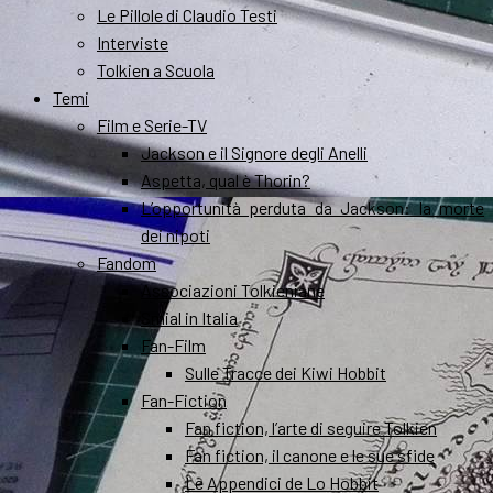
Le Pillole di Claudio Testi
Interviste
Tolkien a Scuola
Temi
Film e Serie-TV
Jackson e il Signore degli Anelli
Aspetta, qual è Thorin?
L’opportunità perduta da Jackson: la morte
dei nipoti
Fandom
Associazioni Tolkieniane
Smial in Italia
Fan-Film
Sulle Tracce dei Kiwi Hobbit
Fan-Fiction
Fan fiction, l’arte di seguire Tolkien
Fan fiction, il canone e le sue sfide
Le Appendici de Lo Hobbit