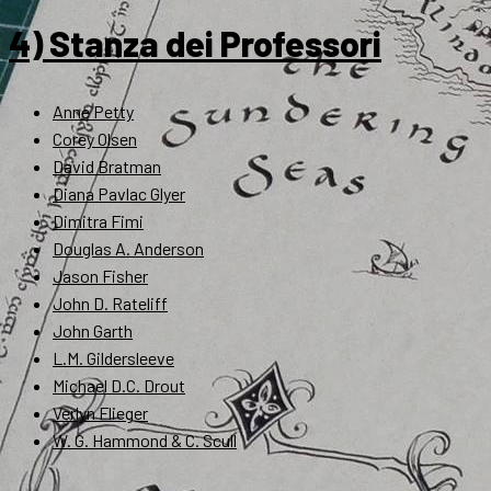
4) Stanza dei Professori
Anne Petty
Corey Olsen
David Bratman
Diana Pavlac Glyer
Dimitra Fimi
Douglas A. Anderson
Jason Fisher
John D. Rateliff
John Garth
L.M. Gildersleeve
Michael D.C. Drout
Verlyn Flieger
W. G. Hammond & C. Scull