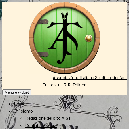
Vai
al
contenuto
Associazione Italiana Studi Tolkieniani
Tutto su J.R.R. Tolkien
Menu e widget
Home
Chi siamo
Redazione del sito AIST
Contatti e Social