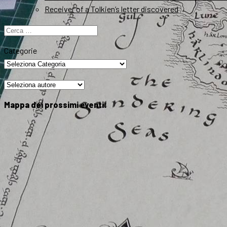
Receiver of a Tolkien’s letter discovered
Ricerca
per:
Categorie
Mappa dei prossimi eventi: