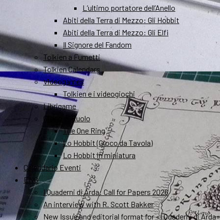
L’ultimo portatore dell’Anello
Abiti della Terra di Mezzo: Gli Hobbit
Abiti della Terra di Mezzo: Gli Elfi
Il Signore del Fandom
Tolkien a Fumetti
Tolkien Calendars
Videogames
Tolkien e i videogiochi
Librigame
Gioco di Ruolo
The One Ring
Lo Hobbit (Gioco da Tavola)
Lo Hobbit in miniatura
Calendario Eventi
ENG
I Quaderni di Arda: Call for Papers 2026
An interview with R. Scott Bakker
New Issue and editorial format for «I Quaderni di Arda