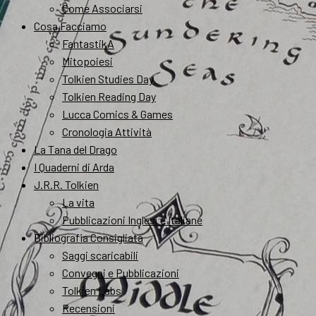
Come Associarsi
Cosa Facciamo
FantastikA
Mitopoiesi
Tolkien Studies Day
Tolkien Reading Day
Lucca Comics & Games
Cronologia Attività
La Tana del Drago
I Quaderni di Arda
J.R.R. Tolkien
La vita
Pubblicazioni Inglesi e Italiane
Bibliografia Consigliata
Saggi scaricabili
Convegni e Pubblicazioni
Tolkien Labs
Recensioni