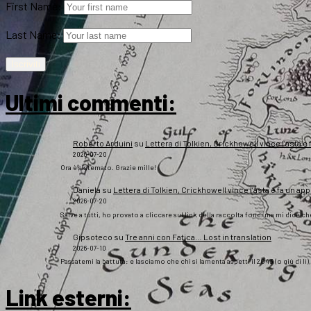
First Name:
Last Name:
Ultimi commenti:
Roberto Arduini
su
Lettera di Tolkien, Crickhowell vince l’asta e 
2026-07-20
Ora è sistemato. Grazie mille!
Daniela
su
Lettera di Tolkien, Crickhowell vince l’asta e fa un app
2026-07-20
Salve a tutti, ho provato a cliccare sul link della raccolta fondi ma mi dice c
Gipsoteco
su
Tre anni con Fatica… Lost in translation
2026-07-10
Passatemi la battuta: e lasciamo che chi si lamenta aspetti il 2043 (o giù di lì
Link esterni
: