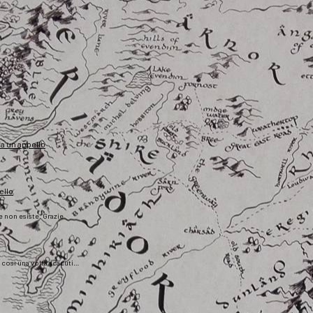
fa un appello
ello
he non esiste. Grazie
), così una volta scaduti…