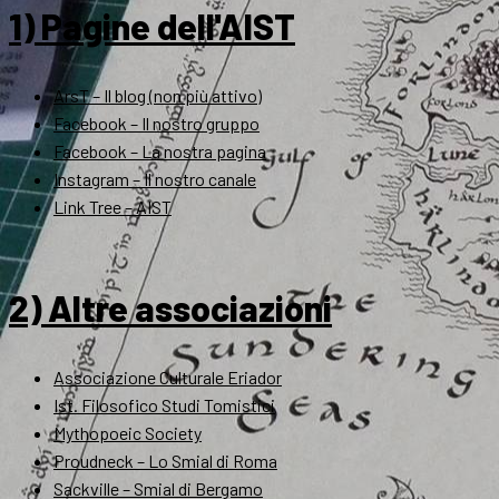
1) Pagine dell'AIST
ArsT – Il blog (non più attivo)
Facebook – Il nostro gruppo
Facebook – La nostra pagina
Instagram – Il nostro canale
Link Tree – AIST
2) Altre associazioni
Associazione Culturale Eriador
Ist. Filosofico Studi Tomistici
Mythopoeic Society
Proudneck – Lo Smial di Roma
Sackville – Smial di Bergamo