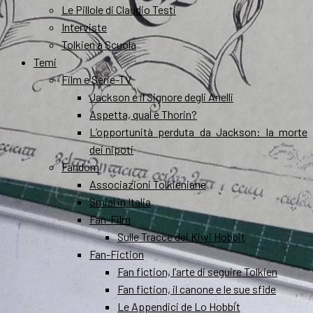
Le Pillole di Claudio Testi
Interviste
Tolkien a Scuola
Temi
Film e Serie-TV
Jackson e il Signore degli Anelli
Aspetta, qual è Thorin?
L’opportunità perduta da Jackson: la morte
dei nipoti
Fandom
Associazioni Tolkieniane
Smial in Italia
Fan-Film
Sulle Tracce dei Kiwi Hobbit
Fan-Fiction
Fan fiction, l’arte di seguire Tolkien
Fan fiction, il canone e le sue sfide
Le Appendici de Lo Hobbit