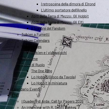
I retroscena della dimora di Elrond
L’ultimo portatore dell’Anello
Abiti della Terra di Mezzo: Gli Hobbit
Abiti della Terra di Mezzo: Gli Elfi
Il Signore del Fandom
Tolkien a Fumetti
Tolkien Calendars
Videogames
Tolkien e i videogiochi
Librigame
Gioco di Ruolo
The One Ring
Lo Hobbit (Gioco da Tavola)
Lo Hobbit in miniatura
Calendario Eventi
ENG
I Quaderni di Arda: Call for Papers 2026
An interview with R. Scott Bakker