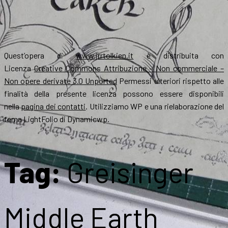
Quest’opera di
www.jrrtolkien.it
è distribuita con
Licenza
Creative Commons Attribuzione – Non commerciale –
Non opere derivate 3.0 Unported
Permessi ulteriori rispetto alle
finalità della presente licenza possono essere disponibili
nella
pagina dei contatti
. Utilizziamo WP e una rielaborazione del
tema LightFolio di Dynamicwp.
Tag:
Greisinger
Middle Earth