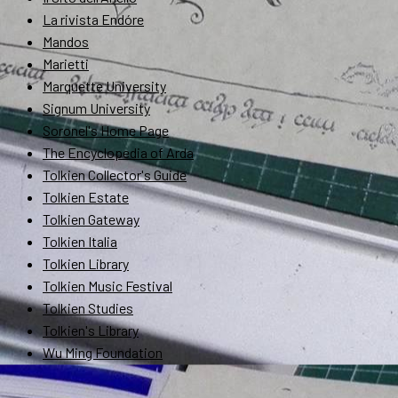
La rivista Endóre
Mandos
Marietti
Marquette University
Signum University
Soronel's Home Page
The Encyclopedia of Arda
Tolkien Collector's Guide
Tolkien Estate
Tolkien Gateway
Tolkien Italia
Tolkien Library
Tolkien Music Festival
Tolkien Studies
Tolkien's Library
Wu Ming Foundation