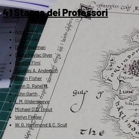
4) Stanza dei Professori
Anne Petty
Corey Olsen
David Bratman
Diana Pavlac Glyer
Dimitra Fimi
Douglas A. Anderson
Jason Fisher
John D. Rateliff
John Garth
L.M. Gildersleeve
Michael D.C. Drout
Verlyn Flieger
W. G. Hammond & C. Scull