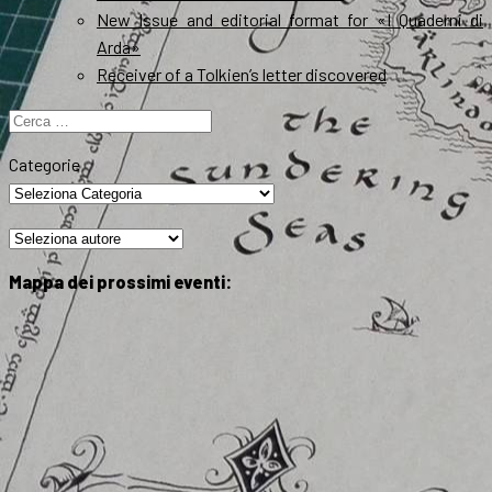
New Issue and editorial format for «I Quaderni di
Arda»
Receiver of a Tolkien’s letter discovered
Ricerca
per:
Categorie
Mappa dei prossimi eventi: