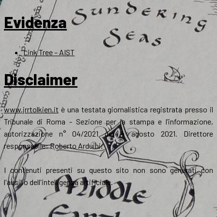
Evidenza
Link Tree – AIST
Disclaimer
www.jrrtolkien.it
è una testata giornalistica registrata presso il
Tribunale di Roma - Sezione per la stampa e l’informazione,
autorizzazione n° 04/2021 del 4 agosto 2021. Direttore
responsabile: Roberto Arduini.
I contenuti presenti su questo sito non sono generati con
l'ausilio dell'intelligenza artificiale.