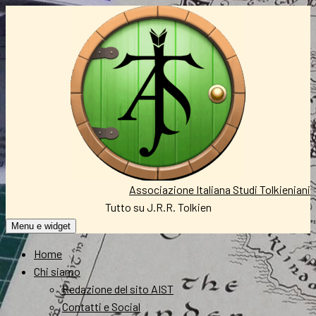
Vai
al
contenuto
Associazione Italiana Studi Tolkieniani
Tutto su J.R.R. Tolkien
Menu e widget
Home
Chi siamo
Redazione del sito AIST
Contatti e Social