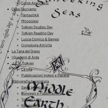
Come Associarsi
Cosa Facciamo
FantastikA
Mitopoiesi
Tolkien Studies Day
Tolkien Reading Day
Lucca Comics & Games
Cronologia Attività
La Tana del Drago
I Quaderni di Arda
J.R.R. Tolkien
La vita
Pubblicazioni Inglesi e Italiane
Bibliografia Consigliata
Saggi scaricabili
Convegni e Pubblicazioni
Tolkien Labs
Recensioni