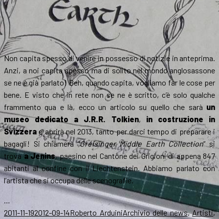
Non capita spesso di venire in possesso di notizie in anteprima.
Anzi, a noi capita spesso ma di solito nel mondo anglosassone
se ne è già parlato! Beh, quando capita, vogliamo far le cose per
bene. E visto che in rete non se ne è scritto, c’è solo qualche
frammento qua e là, ecco un articolo su quello che sarà
un
museo dedicato a J.R.R. Tolkien
,
in costruzione in
Svizzera
e aprirà nel 2013, tanto per darci tempo di preparare i
bagagli! Si chiamerà “
Greisinger Middle Earth Collection
” si
trova
a Jenins
, paesino nel Cantone dei Grigioni di appena 847
abitanti al confine con il Liechtenstein. Abbiamo parlato con
l’artista che si occupa delle scenografie.
…
Scritto
Autore
Categorie
2011-11-19
2012-09-14
Roberto Arduini
Archivio delle news
,
Artisti
,