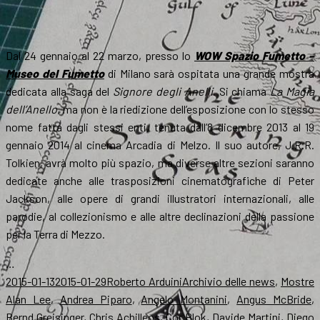
Dal 24 gennaio al 22 marzo, presso lo
WOW Spazio Fumetto –
Museo del Fumetto
di Milano sarà ospitata una grande mostra
dedicata alla saga del
Signore degli Anelli
. Si chiama
La Magia
dell’Anello
, ma non è la riedizione dell’esposizione con lo stesso
nome fatta dagli stessi enti, tenuta dall’8 dicembre 2013 al 19
gennaio 2014 al cinema Arcadia di Melzo. Il suo autore, J.R.R.
Tolkien, avrà molto più spazio, ma diverse altre sezioni saranno
dedicate anche alle trasposizioni cinematografiche di Peter
Jackson, alle opere di grandi illustratori internazionali, alle
parodie, al collezionismo e alle altre declinazioni della passione
per la Terra di Mezzo.
…
Scritto
Autore
Categorie
T
2015-01-13
2015-01-29
Roberto Arduini
Archivio delle news
,
Mostre
il
Alan Lee
,
Andrea Piparo
,
Angelo Montanini
,
Angus McBride
,
Bernd Greisinger
,
Chris Achilleos
,
Cor Blok
,
Davide Martini
,
Diego