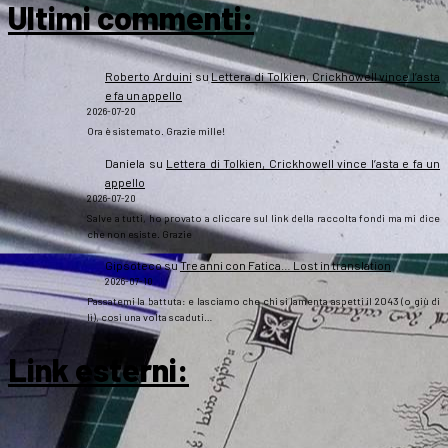
Ultimi commenti:
Roberto Arduini
su
Lettera di Tolkien, Crickhowell vince l’asta
e fa un appello
2026-07-20
Ora è sistemato. Grazie mille!
Daniela
su
Lettera di Tolkien, Crickhowell vince l’asta e fa un
appello
2026-07-20
Salve a tutti, ho provato a cliccare sul link della raccolta fondi ma mi dice
che non esiste. Grazie
Gipsoteco
su
Tre anni con Fatica… Lost in translation
2026-07-10
Passatemi la battuta: e lasciamo che chi si lamenta aspetti il 2043 (o giù di
lì), così una volta scaduti…
Link esterni
: