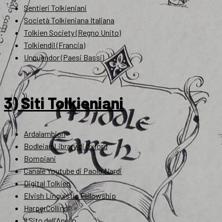
Sentieri Tolkieniani
Società Tolkieniana Italiana
Tolkien Society (Regno Unito)
Tolkiendil (Francia)
Unquendor (Paesi Bassi)
3) Siti Tolkieniani
Ardalambion
Bodleian Library di Oxford
Bompiani
Canale Youtube di Paolo Nardi
Digital Tolkien
Elvish Linguistic Fellowship
HarperCollins
Il Sito dell'Anello