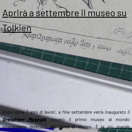
Jeni
mus
Aprirà a settembre il museo su
di
Tolki
Tolkien
l’Ars
all’i
Dopo circa 7 anni di lavori, a fine settembre verrà inaugurato il
Greisinger Museum
, ovvero il primo museo al mondo
interamente dedicato alla Terra di Mezzo. È la più grande