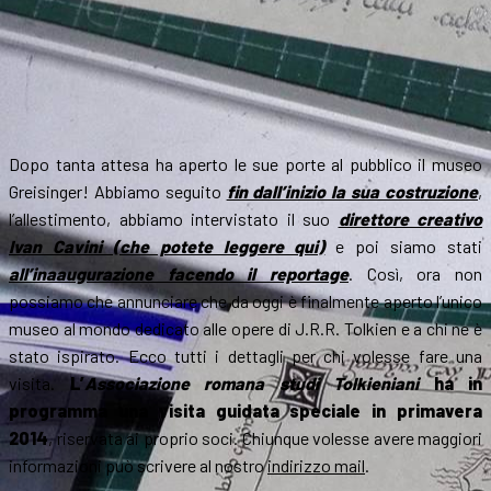
Dopo tanta attesa ha aperto le sue porte al pubblico il museo
Greisinger! Abbiamo seguito
fin dall’inizio la sua costruzione
,
l’allestimento, abbiamo intervistato il suo
direttore creativo
Ivan Cavini (che potete leggere qui)
e poi siamo stati
all’inaaugurazione facendo il reportage
. Così, ora non
possiamo che annunciare che da oggi è finalmente aperto l’unico
museo al mondo dedicato alle opere di J.R.R. Tolkien e a chi ne è
stato ispirato. Ecco tutti i dettagli per chi volesse fare una
visita.
L’
Associazione romana studi Tolkieniani
ha in
programma una visita guidata speciale in primavera
2014
, riservata ai proprio soci. Chiunque volesse avere maggiori
informazioni può scrivere al nostro
indirizzo mail
.