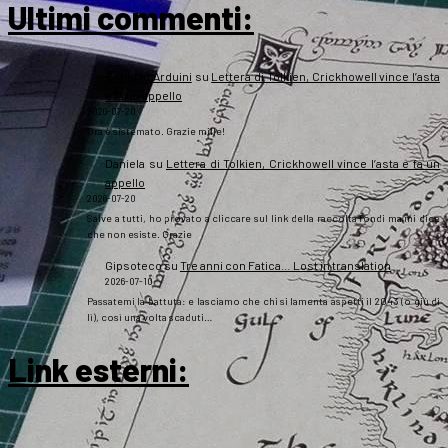
Ultimi commenti:
Roberto Arduini
su
Lettera di Tolkien, Crickhowell vince l’asta
e fa un appello
2026-07-20
Ora è sistemato. Grazie mille!
Daniela
su
Lettera di Tolkien, Crickhowell vince l’asta e fa un
appello
2026-07-20
Salve a tutti, ho provato a cliccare sul link della raccolta fondi ma mi dice
che non esiste. Grazie
Gipsoteco
su
Tre anni con Fatica… Lost in translation
2026-07-10
Passatemi la battuta: e lasciamo che chi si lamenta aspetti il 2043 (o giù di
lì), così una volta scaduti…
Link esterni
: