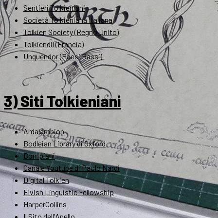
Sentieri Tolkieniani
Società Tolkieniana Italiana
Tolkien Society (Regno Unito)
Tolkiendil (Francia)
Unquendor (Paesi Bassi)
3) Siti Tolkieniani
Ardalambion
Bodleian Library di Oxford
Bompiani
Canale Youtube di Paolo Nardi
Digital Tolkien
Elvish Linguistic Fellowship
HarperCollins
Il Sito dell'Anello