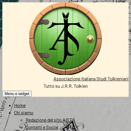
Vai
al
contenuto
Associazione Italiana Studi Tolkieniani
Tutto su J.R.R. Tolkien
Menu e widget
Home
Chi siamo
Redazione del sito AIST
Contatti e Social