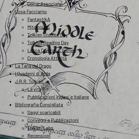
Come Associarsi
Cosa Facciamo
FantastikA
Mitopoiesi
Tolkien Studies Day
Tolkien Reading Day
Lucca Comics & Games
Cronologia Attività
La Tana del Drago
I Quaderni di Arda
J.R.R. Tolkien
La vita
Pubblicazioni Inglesi e Italiane
Bibliografia Consigliata
Saggi scaricabili
Convegni e Pubblicazioni
Tolkien Labs
Recensioni