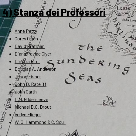
4) Stanza dei Professori
Anne Petty
Corey Olsen
David Bratman
Diana Pavlac Glyer
Dimitra Fimi
Douglas A. Anderson
Jason Fisher
John D. Rateliff
John Garth
L.M. Gildersleeve
Michael D.C. Drout
Verlyn Flieger
W. G. Hammond & C. Scull