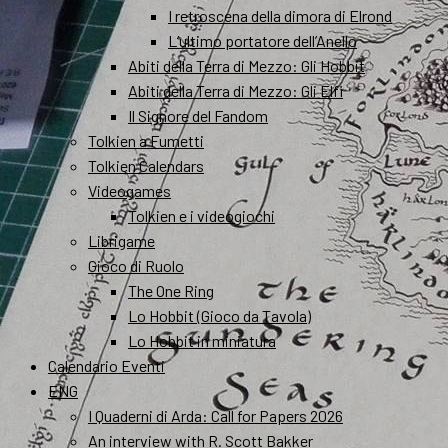
I retroscena della dimora di Elrond
L’ultimo portatore dell’Anello
Abiti della Terra di Mezzo: Gli Hobbit
Abiti della Terra di Mezzo: Gli Elfi
Il Signore del Fandom
Tolkien a Fumetti
Tolkien Calendars
Videogames
Tolkien e i videogiochi
Librigame
Gioco di Ruolo
The One Ring
Lo Hobbit (Gioco da Tavola)
Lo Hobbit in miniatura
Calendario Eventi
ENG
I Quaderni di Arda: Call for Papers 2026
An interview with R. Scott Bakker