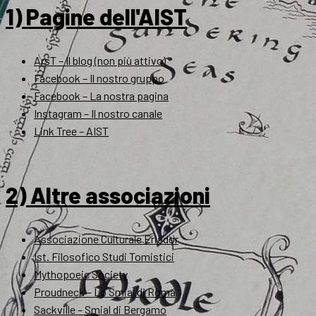
1) Pagine dell'AIST
ArsT – Il blog (non più attivo)
Facebook – Il nostro gruppo
Facebook – La nostra pagina
Instagram – Il nostro canale
Link Tree – AIST
2) Altre associazioni
Associazione Culturale Eriador
Ist. Filosofico Studi Tomistici
Mythopoeic Society
Proudneck – Lo Smial di Roma
Sackville – Smial di Bergamo