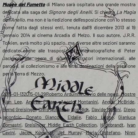
Museo del Fumetto
di Milano sarà ospitata una grande mostra
dedicata alla saga del
Signore degli Anelli
. Si chiama
La Magia
dell’Anello
, ma non è la riedizione dell’esposizione con lo stesso
nome fatta dagli stessi enti, tenuta dall’8 dicembre 2013 al 19
gennaio 2014 al cinema Arcadia di Melzo. Il suo autore, J.R.R.
Tolkien, avrà molto più spazio, ma diverse altre sezioni saranno
dedicate anche alle trasposizioni cinematografiche di Peter
Jackson, alle opere di grandi illustratori internazionali, alle
parodie, al collezionismo e alle altre declinazioni della passione
per la Terra di Mezzo.
…
Scritto
Autore
Categorie
T
2015-01-13
2015-01-29
Roberto Arduini
Archivio delle news
,
Mostre
il
Alan Lee
,
Andrea Piparo
,
Angelo Montanini
,
Angus McBride
,
Bernd Greisinger
,
Chris Achilleos
,
Cor Blok
,
Davide Martini
,
Diego
Iaconfcic
,
Donato Giancola
,
Eldalie
,
Fabio Leone
,
Gianluca
Comastri
,
Greisinger Middle Earth Collection
,
Hildebrandt
,
Ivan
Cavini
,
Jacek Kopalski
,
Jef Murray
,
Maria Distefano
,
Ninni