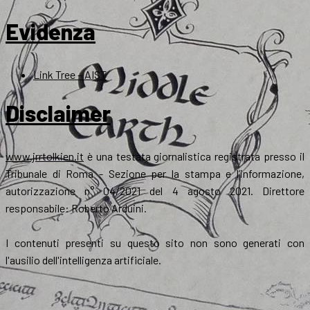
Evidenza
Link Tree – AIST
Disclaimer
www.jrrtolkien.it
è una testata giornalistica registrata presso il
Tribunale di Roma - Sezione per la stampa e l’informazione,
autorizzazione n° 04/2021 del 4 agosto 2021. Direttore
responsabile: Roberto Arduini.
I contenuti presenti su questo sito non sono generati con
l'ausilio dell'intelligenza artificiale.