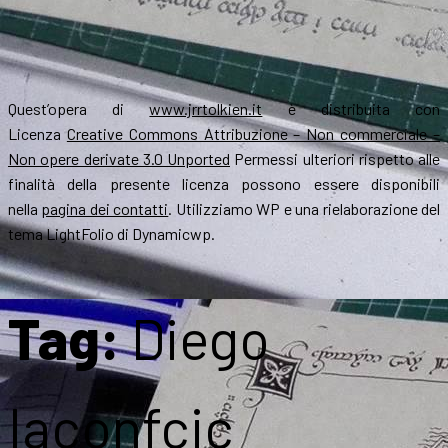
Quest’opera di
www.jrrtolkien.it
è distribuita con
Licenza
Creative Commons Attribuzione – Non commerciale –
Non opere derivate 3.0 Unported
Permessi ulteriori rispetto alle
finalità della presente licenza possono essere disponibili
nella
pagina dei contatti
. Utilizziamo WP e una rielaborazione del
tema LightFolio di Dynamicwp.
Tag:
Diego
Iaconfcic