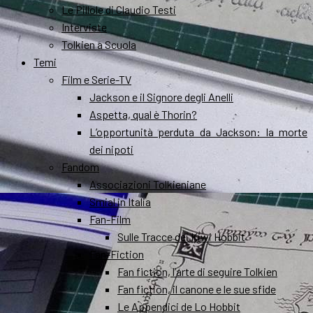
Le Pillole di Claudio Testi
Interviste
Tolkien a Scuola
Temi
Film e Serie-TV
Jackson e il Signore degli Anelli
Aspetta, qual è Thorin?
L’opportunità perduta da Jackson: la morte
dei nipoti
Fandom
Associazioni Tolkieniane
Smial in Italia
Fan-Film
Sulle Tracce dei Kiwi Hobbit
Fan-Fiction
Fan fiction, l’arte di seguire Tolkien
Fan fiction, il canone e le sue sfide
Le Appendici de Lo Hobbit