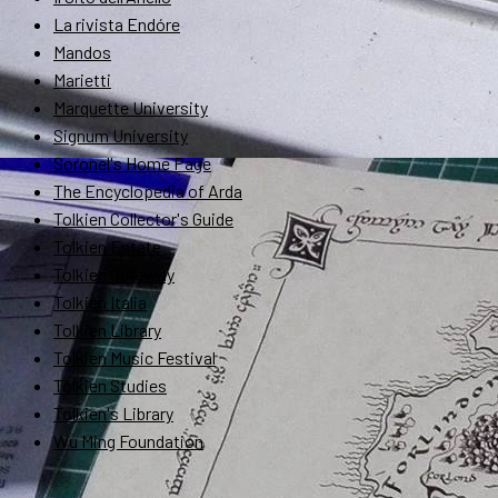
La rivista Endóre
Mandos
Marietti
Marquette University
Signum University
Soronel's Home Page
The Encyclopedia of Arda
Tolkien Collector's Guide
Tolkien Estate
Tolkien Gateway
Tolkien Italia
Tolkien Library
Tolkien Music Festival
Tolkien Studies
Tolkien's Library
Wu Ming Foundation