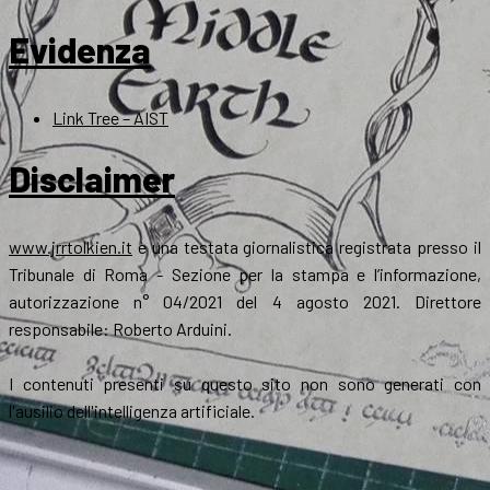
Evidenza
Link Tree – AIST
Disclaimer
www.jrrtolkien.it
è una testata giornalistica registrata presso il
Tribunale di Roma - Sezione per la stampa e l’informazione,
autorizzazione n° 04/2021 del 4 agosto 2021. Direttore
responsabile: Roberto Arduini.
I contenuti presenti su questo sito non sono generati con
l'ausilio dell'intelligenza artificiale.