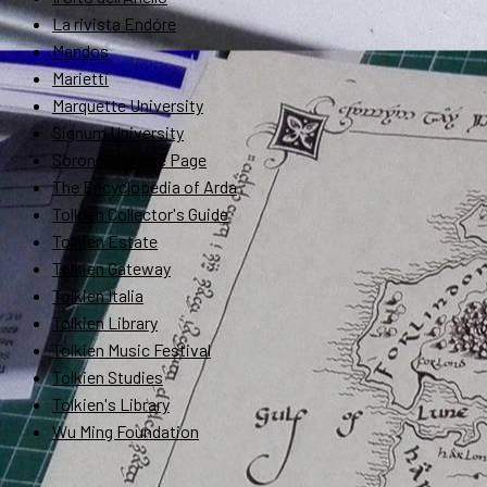
La rivista Endóre
Mandos
Marietti
Marquette University
Signum University
Soronel's Home Page
The Encyclopedia of Arda
Tolkien Collector's Guide
Tolkien Estate
Tolkien Gateway
Tolkien Italia
Tolkien Library
Tolkien Music Festival
Tolkien Studies
Tolkien's Library
Wu Ming Foundation