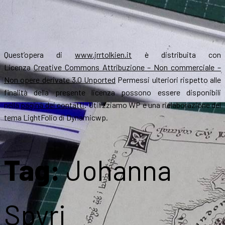
Quest’opera di
www.jrrtolkien.it
è distribuita con
Licenza
Creative Commons Attribuzione – Non commerciale –
Non opere derivate 3.0 Unported
Permessi ulteriori rispetto alle
finalità della presente licenza possono essere disponibili
nella
pagina dei contatti
. Utilizziamo WP e una rielaborazione del
tema LightFolio di Dynamicwp.
Tag:
Johanna
Spyri