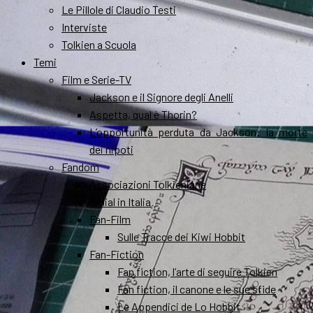
Le Pillole di Claudio Testi
Interviste
Tolkien a Scuola
Temi
Film e Serie-TV
Jackson e il Signore degli Anelli
Aspetta, qual è Thorin?
L’opportunità perduta da Jackson: la morte
dei nipoti
Fandom
Associazioni Tolkieniane
Smial in Italia
Fan-Film
Sulle Tracce dei Kiwi Hobbit
Fan-Fiction
Fan fiction, l’arte di seguire Tolkien
Fan fiction, il canone e le sue sfide
Le Appendici de Lo Hobbit