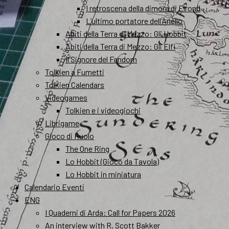
I retroscena della dimora di Elrond
L’ultimo portatore dell’Anello
Abiti della Terra di Mezzo: Gli Hobbit
Abiti della Terra di Mezzo: Gli Elfi
Il Signore del Fandom
Tolkien a Fumetti
Tolkien Calendars
Videogames
Tolkien e i videogiochi
Librigame
Gioco di Ruolo
The One Ring
Lo Hobbit (Gioco da Tavola)
Lo Hobbit in miniatura
Calendario Eventi
ENG
I Quaderni di Arda: Call for Papers 2026
An interview with R. Scott Bakker