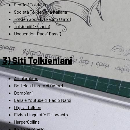
Sentieri Tolkieniani
Società Tolkieniana Italiana
Tolkien Society (Regno Unito)
Tolkiendil (Francia)
Unquendor (Paesi Bassi)
3) Siti Tolkieniani
Ardalambion
Bodleian Library di Oxford
Bompiani
Canale Youtube di Paolo Nardi
Digital Tolkien
Elvish Linguistic Fellowship
HarperCollins
Il Sito dell'Anello