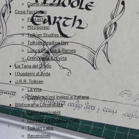
Come Associarsi
Cosa Facciamo
FantastikA
Mitopoiesi
Tolkien Studies Day
Tolkien Reading Day
Lucca Comics & Games
Cronologia Attività
La Tana del Drago
I Quaderni di Arda
J.R.R. Tolkien
La vita
Pubblicazioni Inglesi e Italiane
Bibliografia Consigliata
Saggi scaricabili
Convegni e Pubblicazioni
Tolkien Labs
Recensioni