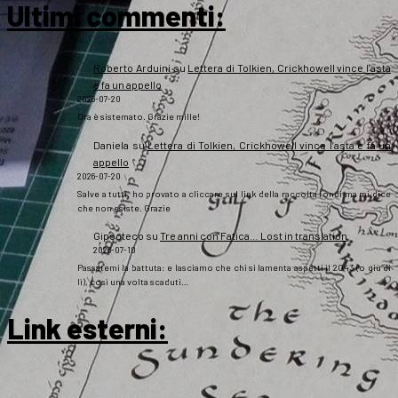
Ultimi commenti:
Roberto Arduini
su
Lettera di Tolkien, Crickhowell vince l’asta
e fa un appello
2026-07-20
Ora è sistemato. Grazie mille!
Daniela
su
Lettera di Tolkien, Crickhowell vince l’asta e fa un
appello
2026-07-20
Salve a tutti, ho provato a cliccare sul link della raccolta fondi ma mi dice
che non esiste. Grazie
Gipsoteco
su
Tre anni con Fatica… Lost in translation
2026-07-10
Passatemi la battuta: e lasciamo che chi si lamenta aspetti il 2043 (o giù di
lì), così una volta scaduti…
Link esterni
: