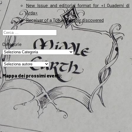
New Issue and editorial format for «I Quaderni di
Arda»
Receiver of a Tolkien’s letter discovered
Ricerca
per:
Categorie
Mappa dei prossimi eventi: