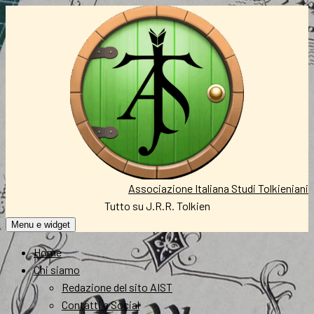
Vai
al
contenuto
Associazione Italiana Studi Tolkieniani
Tutto su J.R.R. Tolkien
Menu e widget
Home
Chi siamo
Redazione del sito AIST
Contatti e Social