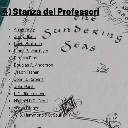
4) Stanza dei Professori
Anne Petty
Corey Olsen
David Bratman
Diana Pavlac Glyer
Dimitra Fimi
Douglas A. Anderson
Jason Fisher
John D. Rateliff
John Garth
L.M. Gildersleeve
Michael D.C. Drout
Verlyn Flieger
W. G. Hammond & C. Scull