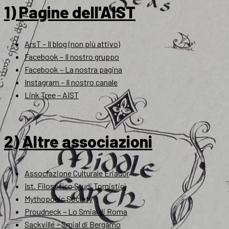
1) Pagine dell'AIST
ArsT – Il blog (non più attivo)
Facebook – Il nostro gruppo
Facebook – La nostra pagina
Instagram – Il nostro canale
Link Tree – AIST
2) Altre associazioni
Associazione Culturale Eriador
Ist. Filosofico Studi Tomistici
Mythopoeic Society
Proudneck – Lo Smial di Roma
Sackville – Smial di Bergamo