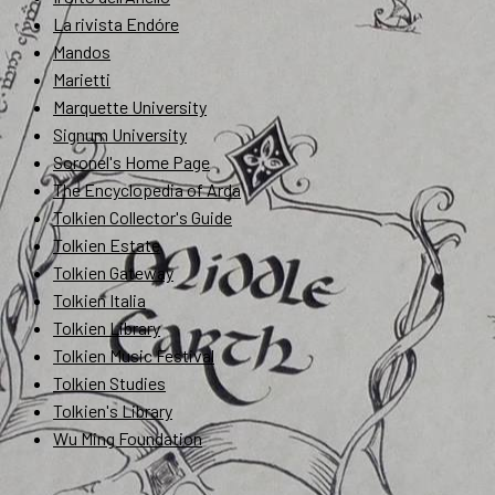
La rivista Endóre
Mandos
Marietti
Marquette University
Signum University
Soronel's Home Page
The Encyclopedia of Arda
Tolkien Collector's Guide
Tolkien Estate
Tolkien Gateway
Tolkien Italia
Tolkien Library
Tolkien Music Festival
Tolkien Studies
Tolkien's Library
Wu Ming Foundation