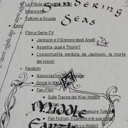
Le Pillole di Claudio Testi
Interviste
Tolkien a Scuola
Temi
Film e Serie-TV
Jackson e il Signore degli Anelli
Aspetta, qual è Thorin?
L’opportunità perduta da Jackson: la morte
dei nipoti
Fandom
Associazioni Tolkieniane
Smial in Italia
Fan-Film
Sulle Tracce dei Kiwi Hobbit
Fan-Fiction
Fan fiction, l’arte di seguire Tolkien
Fan fiction, il canone e le sue sfide
Le Appendici de Lo Hobbit