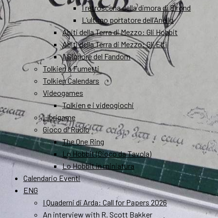
I retroscena della dimora di Elrond
L’ultimo portatore dell’Anello
Abiti della Terra di Mezzo: Gli Hobbit
Abiti della Terra di Mezzo: Gli Elfi
Il Signore del Fandom
Tolkien a Fumetti
Tolkien Calendars
Videogames
Tolkien e i videogiochi
Librigame
Gioco di Ruolo
The One Ring
Lo Hobbit (Gioco da Tavola)
Lo Hobbit in miniatura
Calendario Eventi
ENG
I Quaderni di Arda: Call for Papers 2026
An interview with R. Scott Bakker