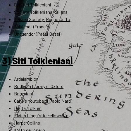
Sentieri Tolkieniani
Società Tolkieniana Italiana
Tolkien Society (Regno Unito)
Tolkiendil (Francia)
Unquendor (Paesi Bassi)
3) Siti Tolkieniani
Ardalambion
Bodleian Library di Oxford
Bompiani
Canale Youtube di Paolo Nardi
Digital Tolkien
Elvish Linguistic Fellowship
HarperCollins
Il Sito dell'Anello