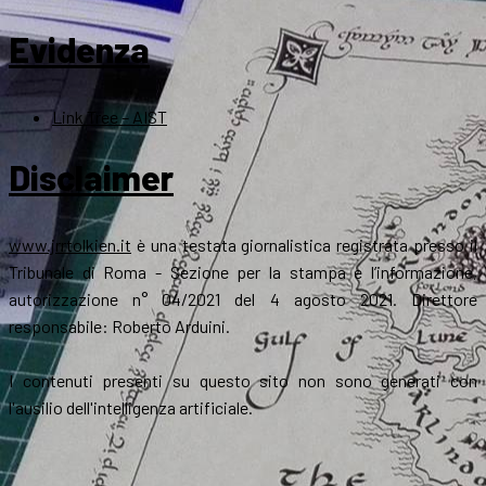
Evidenza
Link Tree – AIST
Disclaimer
www.jrrtolkien.it
è una testata giornalistica registrata presso il
Tribunale di Roma - Sezione per la stampa e l’informazione,
autorizzazione n° 04/2021 del 4 agosto 2021. Direttore
responsabile: Roberto Arduini.
I contenuti presenti su questo sito non sono generati con
l'ausilio dell'intelligenza artificiale.