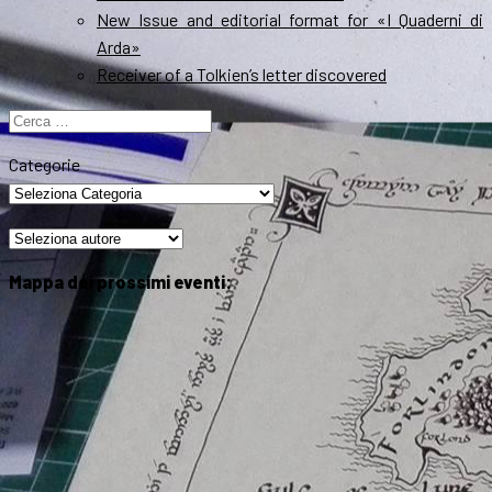
New Issue and editorial format for «I Quaderni di
Arda»
Receiver of a Tolkien’s letter discovered
Ricerca
per:
Categorie
Mappa dei prossimi eventi: