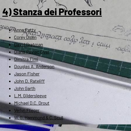
4) Stanza dei Professori
Anne Petty
Corey Olsen
David Bratman
Diana Pavlac Glyer
Dimitra Fimi
Douglas A. Anderson
Jason Fisher
John D. Rateliff
John Garth
L.M. Gildersleeve
Michael D.C. Drout
Verlyn Flieger
W. G. Hammond & C. Scull