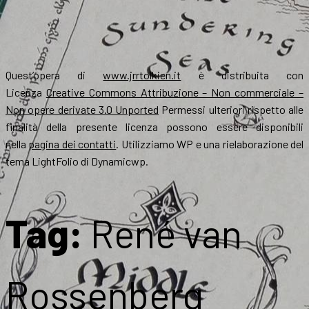
Quest’opera di
www.jrrtolkien.it
è distribuita con
Licenza
Creative Commons Attribuzione – Non commerciale –
Non opere derivate 3.0 Unported
Permessi ulteriori rispetto alle
finalità della presente licenza possono essere disponibili
nella
pagina dei contatti
. Utilizziamo WP e una rielaborazione del
tema LightFolio di Dynamicwp.
Tag:
René van
Rossenberg