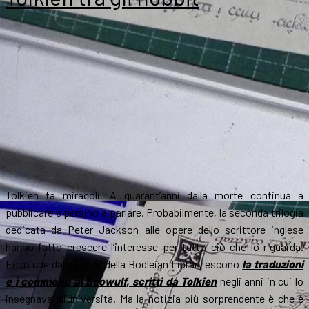
è
al
ribasso
Tolkien fa miracoli. A quarant’anni dalla morte continua a
pubblicare e persino a parlare. Probabilmente, la seconda trilogia
dedicata da Peter Jackson alle opere dello scrittore inglese
hanno fatto crescere l’interesse per tutto ciò che lo riguarda.
Ecco che dalle casse della Bodleian Library escono
la traduzioni
e i commenti al Beowulf, scritti da Tolkien
negli anni in cui lo
insegnava all’università. Ma la notizia più sorprendente è che è