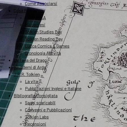
Come Associarsi
Cosa Facciamo
FantastikA
Mitopoiesi
Tolkien Studies Day
Tolkien Reading Day
Lucca Comics & Games
Cronologia Attività
La Tana del Drago
I Quaderni di Arda
J.R.R. Tolkien
La vita
Pubblicazioni Inglesi e Italiane
Bibliografia Consigliata
Saggi scaricabili
Convegni e Pubblicazioni
Tolkien Labs
Recensioni