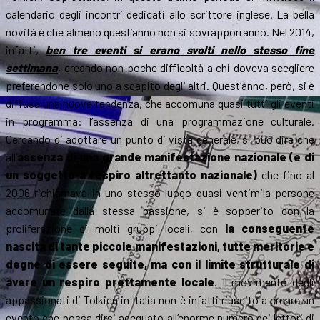
calendario degli incontri dedicati allo scrittore inglese. La bella
novità è che almeno quest’anno non si sovrapporranno. Nel 2014,
infatti,
ben tre eventi si erano svolti nello stesso fine
settimana
, creando non poche difficoltà a chi doveva scegliere
preferendone solo uno a scapito degli altri. Quest’anno, però, si è
diffusa una nuova tendenza, che accomuna quasi tutti gli eventi
in programma: l’assenza di una programmazione culturale.
Cercando di adottare un punto di vista generale, si può dire che
all’
assenza di una grande manifestazione nazionale (e di
un soggetto a respiro altrettanto nazionale)
che fino al
2006 richiamava in uno stesso luogo quasi ventimila persone
accomunate dalla stessa passione, si è sopperito con la
proliferazione di molti gruppi locali, con
la conseguente
nascita di tante piccole manifestazioni, tutte meritorie e
degne di essere seguite, ma con il limite strutturale di
avere un respiro prettamente locale
. Il movimento degli
appassionati di Tolkien in Italia non è infatti riuscito a creare un
evento che possa dirsi adeguato all’enorme numero dei lettori di