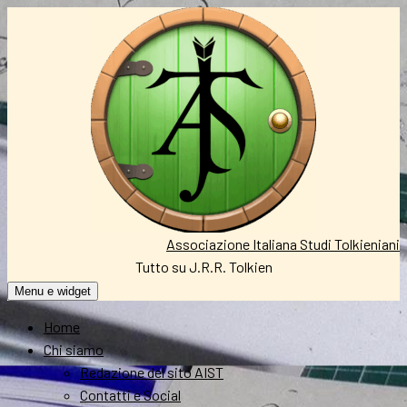
Vai
al
contenuto
Associazione Italiana Studi Tolkieniani
Tutto su J.R.R. Tolkien
Menu e widget
Home
Chi siamo
Redazione del sito AIST
Contatti e Social