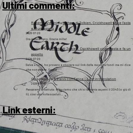
Ultimi commenti:
Roberto Arduini
su
Lettera di Tolkien, Crickhowell vince l’asta
e fa un appello
2026-07-20
Ora è sistemato. Grazie mille!
Daniela
su
Lettera di Tolkien, Crickhowell vince l’asta e fa un
appello
2026-07-20
Salve a tutti, ho provato a cliccare sul link della raccolta fondi ma mi dice
che non esiste. Grazie
Gipsoteco
su
Tre anni con Fatica… Lost in translation
2026-07-10
Passatemi la battuta: e lasciamo che chi si lamenta aspetti il 2043 (o giù di
lì), così una volta scaduti…
Link esterni
: