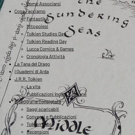
Come Associarsi
Cosa Facciamo
FantastikA
Mitopoiesi
Tolkien Studies Day
Tolkien Reading Day
Lucca Comics & Games
Cronologia Attività
La Tana del Drago
I Quaderni di Arda
J.R.R. Tolkien
La vita
Pubblicazioni Inglesi e Italiane
Bibliografia Consigliata
Saggi scaricabili
Convegni e Pubblicazioni
Tolkien Labs
Recensioni