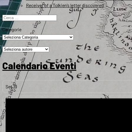
Receiver of a Tolkien’s letter discovered
Ricerca
per:
Categorie
Calendario Eventi
Set
19