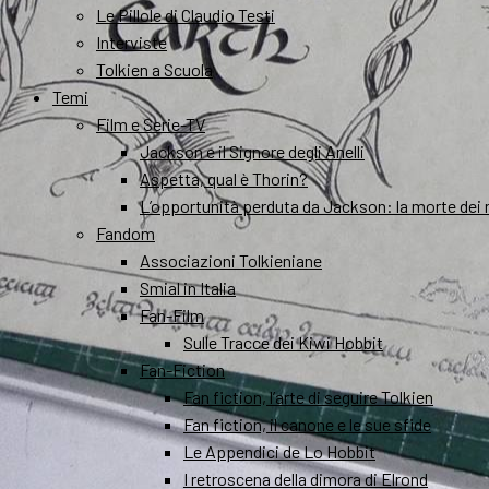
Le Pillole di Claudio Testi
Interviste
Tolkien a Scuola
Temi
Film e Serie-TV
Jackson e il Signore degli Anelli
Aspetta, qual è Thorin?
L’opportunità perduta da Jackson: la morte dei 
Fandom
Associazioni Tolkieniane
Smial in Italia
Fan-Film
Sulle Tracce dei Kiwi Hobbit
Fan-Fiction
Fan fiction, l’arte di seguire Tolkien
Fan fiction, il canone e le sue sfide
Le Appendici de Lo Hobbit
I retroscena della dimora di Elrond