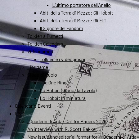
L’ultimo portatore dell’Anello
Abiti della Terra di Mezzo: Gli Hobbit
Abiti della Terra di Mezzo: Gli Elfi
Il Signore del Fandom
Tolkien a Fumetti
Tolkien Calendars
Videogames
Tolkien e i videogiochi
Librigame
Gioco di Ruolo
The One Ring
Lo Hobbit (Gioco da Tavola)
Lo Hobbit in miniatura
Calendario Eventi
ENG
I Quaderni di Arda: Call for Papers 2026
An interview with R. Scott Bakker
New Issue and editorial format for «I Quaderni di Arda