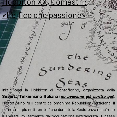
Hobbiton XX, Comastri:
«L’elfico che passione»
Inizia oggi la Hobbiton di Montefiorino, organizzata dalla
Società Tolkieniana Italiana
(
ne avevamo già scritto qui
).
Montefiorino fu il centro dell’omonima Repubblica Partigiana, il
primo tra i più noti territori che durante la Resistenza riuscirono
a liberarsi militarmente dall’occupazione nazifascista. Il paese