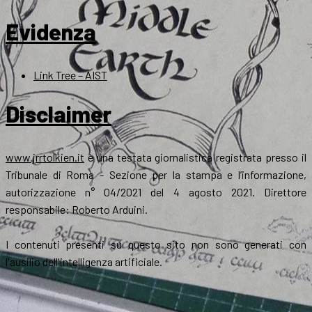
Evidenza
Link Tree – AIST
Disclaimer
www.jrrtolkien.it
è una testata giornalistica registrata presso il
Tribunale di Roma - Sezione per la stampa e l’informazione,
autorizzazione n° 04/2021 del 4 agosto 2021. Direttore
responsabile: Roberto Arduini.
I contenuti presenti su questo sito non sono generati con
l'ausilio dell'intelligenza artificiale.