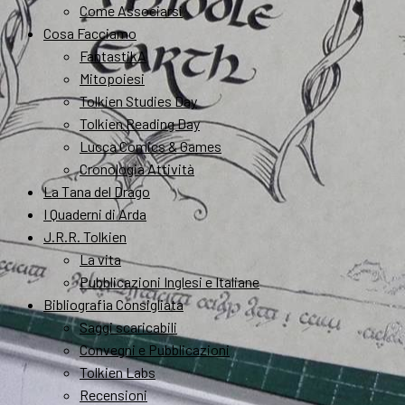
Come Associarsi
Cosa Facciamo
FantastikA
Mitopoiesi
Tolkien Studies Day
Tolkien Reading Day
Lucca Comics & Games
Cronologia Attività
La Tana del Drago
I Quaderni di Arda
J.R.R. Tolkien
La vita
Pubblicazioni Inglesi e Italiane
Bibliografia Consigliata
Saggi scaricabili
Convegni e Pubblicazioni
Tolkien Labs
Recensioni