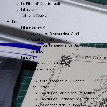
Le Pillole di Claudio Testi
Interviste
Tolkien a Scuola
Temi
Film e Serie-TV
Jackson e il Signore degli Anelli
Aspetta, qual è Thorin?
L’opportunità perduta da Jackson: la morte
dei nipoti
Fandom
Associazioni Tolkieniane
Smial in Italia
Fan-Film
Sulle Tracce dei Kiwi Hobbit
Fan-Fiction
Fan fiction, l’arte di seguire Tolkien
Fan fiction, il canone e le sue sfide
Le Appendici de Lo Hobbit