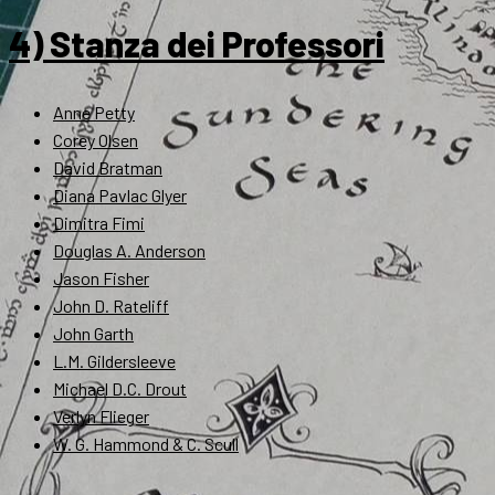
4) Stanza dei Professori
Anne Petty
Corey Olsen
David Bratman
Diana Pavlac Glyer
Dimitra Fimi
Douglas A. Anderson
Jason Fisher
John D. Rateliff
John Garth
L.M. Gildersleeve
Michael D.C. Drout
Verlyn Flieger
W. G. Hammond & C. Scull