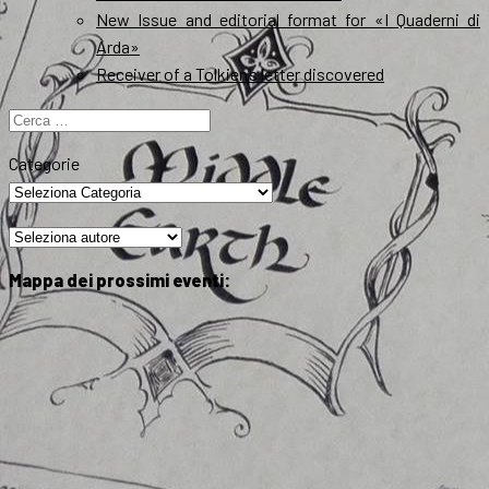
New Issue and editorial format for «I Quaderni di
Arda»
Receiver of a Tolkien’s letter discovered
Ricerca
per:
Categorie
Mappa dei prossimi eventi: