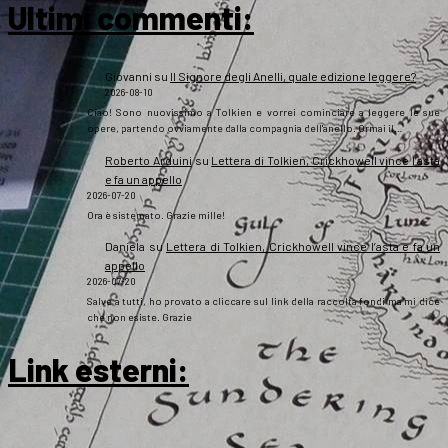
Ultimi commenti:
Giovanni
su
Il Signore degli Anelli, quale edizione leggere?
2026-08-10
Ciao! Sono nuovissimo a Tolkien e vorrei cominciare a leggere le sue
opere, partendo ovviamente dalla compagnia dell'anello. Ormai il…
Roberto Arduini
su
Lettera di Tolkien, Crickhowell vince l’asta
e fa un appello
2026-07-20
Ora è sistemato. Grazie mille!
Daniela
su
Lettera di Tolkien, Crickhowell vince l’asta e fa un
appello
2026-07-20
Salve a tutti, ho provato a cliccare sul link della raccolta fondi ma mi dice
che non esiste. Grazie
Link esterni
: