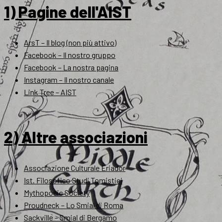
1) Pagine dell'AIST
ArsT – Il blog (non più attivo)
Facebook – Il nostro gruppo
Facebook – La nostra pagina
Instagram – Il nostro canale
Link Tree – AIST
2) Altre associazioni
Associazione Culturale Eriador
Ist. Filosofico Studi Tomistici
Mythopoeic Society
Proudneck – Lo Smial di Roma
Sackville – Smial di Bergamo