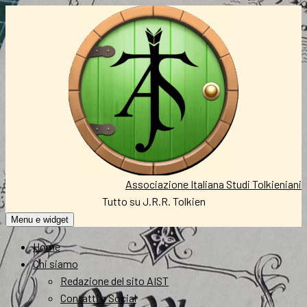
Vai
al
contenuto
Associazione Italiana Studi Tolkieniani
Tutto su J.R.R. Tolkien
Menu e widget
Home
Chi siamo
Redazione del sito AIST
Contatti e Social