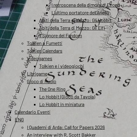
I retroscena della dimora di Elrond
L’ultimo portatore dell’Anello
Abiti della Terra di Mezzo: Gli Hobbit
Abiti della Terra di Mezzo: Gli Elfi
Il Signore del Fandom
Tolkien a Fumetti
Tolkien Calendars
Videogames
Tolkien e i videogiochi
Librigame
Gioco di Ruolo
The One Ring
Lo Hobbit (Gioco da Tavola)
Lo Hobbit in miniatura
Calendario Eventi
ENG
I Quaderni di Arda: Call for Papers 2026
An interview with R. Scott Bakker