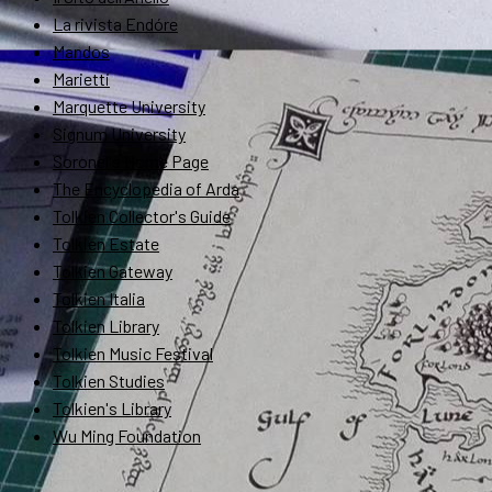
La rivista Endóre
Mandos
Marietti
Marquette University
Signum University
Soronel's Home Page
The Encyclopedia of Arda
Tolkien Collector's Guide
Tolkien Estate
Tolkien Gateway
Tolkien Italia
Tolkien Library
Tolkien Music Festival
Tolkien Studies
Tolkien's Library
Wu Ming Foundation