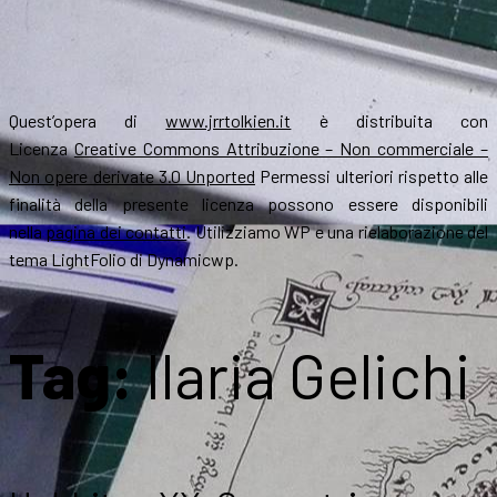
Quest’opera di
www.jrrtolkien.it
è distribuita con
Licenza
Creative Commons Attribuzione – Non commerciale –
Non opere derivate 3.0 Unported
Permessi ulteriori rispetto alle
finalità della presente licenza possono essere disponibili
nella
pagina dei contatti
. Utilizziamo WP e una rielaborazione del
tema LightFolio di Dynamicwp.
Tag:
Ilaria Gelichi