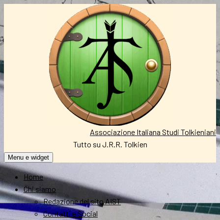
Vai
al
contenuto
Associazione Italiana Studi Tolkieniani
Tutto su J.R.R. Tolkien
Menu e widget
Home
Chi siamo
Redazione del sito AIST
Contatti e Social