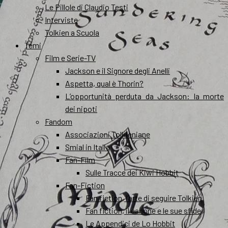
Le Pillole di Claudio Testi
Interviste
Tolkien a Scuola
Temi
Film e Serie-TV
Jackson e il Signore degli Anelli
Aspetta, qual è Thorin?
L’opportunità perduta da Jackson: la morte
dei nipoti
Fandom
Associazioni Tolkieniane
Smial in Italia
Fan-Film
Sulle Tracce dei Kiwi Hobbit
Fan-Fiction
Fan fiction, l’arte di seguire Tolkien
Fan fiction, il canone e le sue sfide
Le Appendici de Lo Hobbit