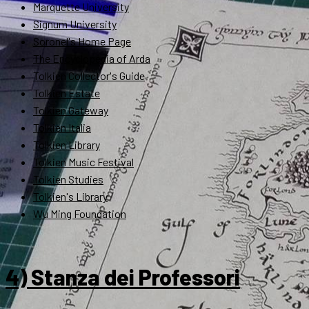
Marquette University
Signum University
Soronel's Home Page
The Encyclopedia of Arda
Tolkien Collector's Guide
Tolkien Estate
Tolkien Gateway
Tolkien Italia
Tolkien Library
Tolkien Music Festival
Tolkien Studies
Tolkien's Library
Wu Ming Foundation
4) Stanza dei Professori