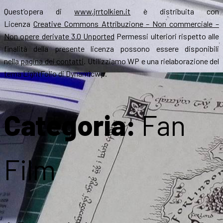
Quest’opera di
www.jrrtolkien.it
è distribuita con
Licenza
Creative Commons Attribuzione – Non commerciale –
Non opere derivate 3.0 Unported
Permessi ulteriori rispetto alle
finalità della presente licenza possono essere disponibili
nella
pagina dei contatti
. Utilizziamo WP e una rielaborazione del
tema LightFolio di Dynamicwp.
Categoria:
Fan
Film