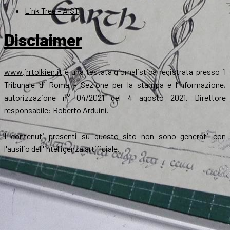
Link Tree – AIST
Disclaimer
www.jrrtolkien.it
è una testata giornalistica registrata presso il
Tribunale di Roma - Sezione per la stampa e l’informazione,
autorizzazione n° 04/2021 del 4 agosto 2021. Direttore
responsabile: Roberto Arduini.
I contenuti presenti su questo sito non sono generati con
l'ausilio dell'intelligenza artificiale.