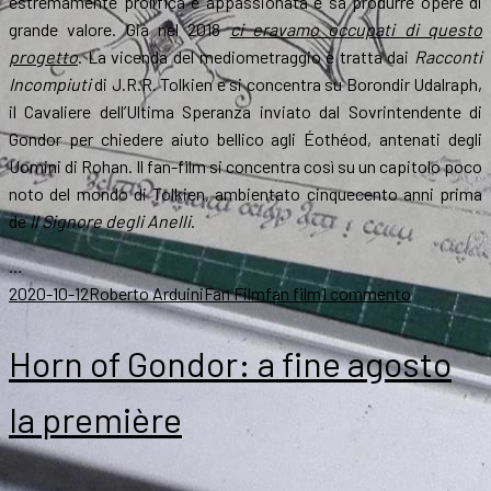
estremamente prolifica e appassionata e sa produrre opere di
grande valore. Già nel 2018
ci eravamo occupati di questo
progetto
. La vicenda del mediometraggio è tratta dai
Racconti
Incompiuti
di J.R.R. Tolkien e si concentra su Borondir Udalraph,
il Cavaliere dell’Ultima Speranza inviato dal Sovrintendente di
Gondor per chiedere aiuto bellico agli Éothéod, antenati degli
Uomini di Rohan. Il fan-film si concentra così su un capitolo poco
noto del mondo di Tolkien, ambientato cinquecento anni prima
de
Il Signore degli Anelli
.
…
Scritto
Autore
Categorie
Tag
su
2020-10-12
Roberto Arduini
Fan Film
fan film
1 commento
il
Horn
of
Horn of Gondor: a fine agosto
Gondor,
il
la première
fan
film
è