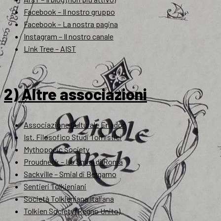
Facebook – Il nostro gruppo
Facebook – La nostra pagina
Instagram – Il nostro canale
Link Tree – AIST
2) Altre associazioni
Associazione Culturale Eriador
Ist. Filosofico Studi Tomistici
Mythopoeic Society
Proudneck – Lo Smial di Roma
Sackville – Smial di Bergamo
Sentieri Tolkieniani
Società Tolkieniana Italiana
Tolkien Society (Regno Unito)