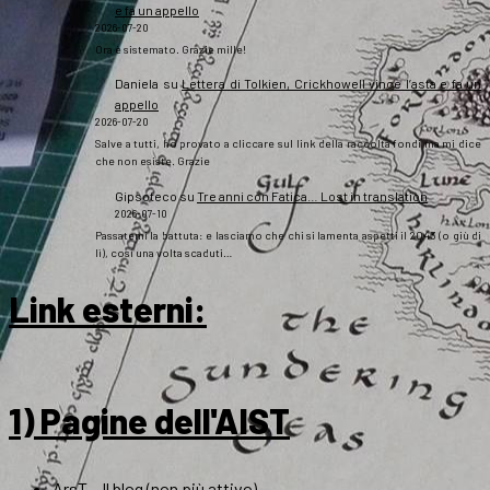
e fa un appello
2026-07-20
Ora è sistemato. Grazie mille!
Daniela
su
Lettera di Tolkien, Crickhowell vince l’asta e fa un
appello
2026-07-20
Salve a tutti, ho provato a cliccare sul link della raccolta fondi ma mi dice
che non esiste. Grazie
Gipsoteco
su
Tre anni con Fatica… Lost in translation
2026-07-10
Passatemi la battuta: e lasciamo che chi si lamenta aspetti il 2043 (o giù di
lì), così una volta scaduti…
Link esterni
:
1) Pagine dell'AIST
ArsT – Il blog (non più attivo)