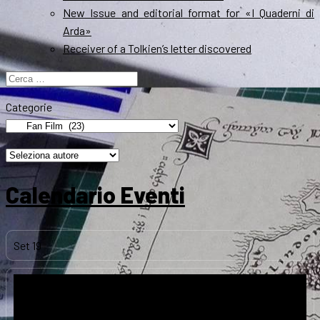
New Issue and editorial format for «I Quaderni di
Arda»
Receiver of a Tolkien’s letter discovered
Ricerca
per:
Categorie
Calendario Eventi
Set
19