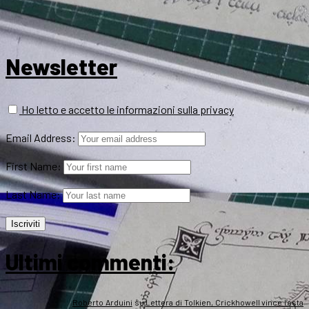
Newsletter
Ho letto e accetto le informazioni sulla privacy
Email Address:
First Name:
Last Name:
Ultimi commenti:
Roberto Arduini
su
Lettera di Tolkien, Crickhowell vince l’asta