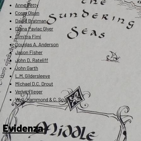
Anne Petty
Corey Olsen
David Bratman
Diana Pavlac Glyer
Dimitra Fimi
Douglas A. Anderson
Jason Fisher
John D. Rateliff
John Garth
L.M. Gildersleeve
Michael D.C. Drout
Verlyn Flieger
W. G. Hammond & C. Scull
Evidenza