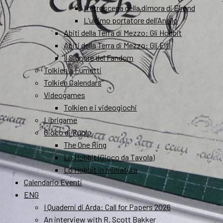
I retroscena della dimora di Elrond
L’ultimo portatore dell’Anello
Abiti della Terra di Mezzo: Gli Hobbit
Abiti della Terra di Mezzo: Gli Elfi
Il Signore del Fandom
Tolkien a Fumetti
Tolkien Calendars
Videogames
Tolkien e i videogiochi
Librigame
Gioco di Ruolo
The One Ring
Lo Hobbit (Gioco da Tavola)
Lo Hobbit in miniatura
Calendario Eventi
ENG
I Quaderni di Arda: Call for Papers 2026
An interview with R. Scott Bakker