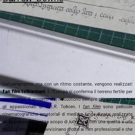
il
fan
film
sull’anello
dei
Nani
Saltuariamente, ma con un ritmo costante, vengono realizzati
fan film tolkieniani
. E l’Europa si conferma il terreno fertile per
questo tipo di progetti che riscuotono sempre più successo tra
gli appassionati di J.R.R. Tolkien. I
fan film
sono pellicole
cinematografiche amatoriali di media o lunga durata, realizzate
da appassionati senza scopo di lucro, ma con una qualità e una
tecnica che ormai si avvicinano molto ai film professionali e che