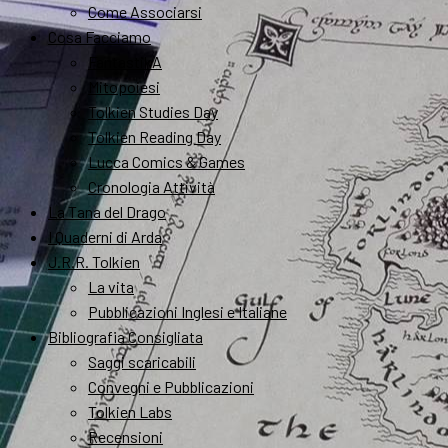
Come Associarsi
Cosa Facciamo
FantastikA
Mitopoiesi
Tolkien Studies Day
Tolkien Reading Day
Lucca Comics & Games
Cronologia Attività
La Tana del Drago
I Quaderni di Arda
J.R.R. Tolkien
La vita
Pubblicazioni Inglesi e Italiane
Bibliografia Consigliata
Saggi scaricabili
Convegni e Pubblicazioni
Tolkien Labs
Recensioni