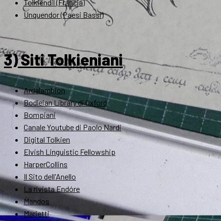
Tolkiendil (Francia)
Unquendor (Paesi Bassi)
3) Siti Tolkieniani
Ardalambion
Bodleian Library di Oxford
Bompiani
Canale Youtube di Paolo Nardi
Digital Tolkien
Elvish Linguistic Fellowship
HarperCollins
Il Sito dell'Anello
La rivista Endóre
Mandos
Marietti