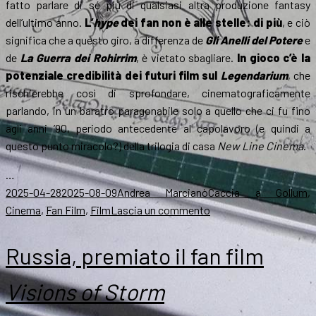
fatto parlare di sé più di qualsiasi altra produzione fantasy
dell’ultimo anno.
L’
hype
dei fan non è alle stelle: di più
, e ciò
significa che a questo giro, a differenza de
Gli Anelli del Potere
e
de
La Guerra dei Rohirrim
, è vietato sbagliare.
In gioco c’è la
potenziale credibilità dei futuri film sul
Legendarium
, che
rischierebbe così di sprofondare, cinematograficamente
parlando, in un baratro paragonabile solo a quello che ci fu fino
agli anni ’90, periodo antecedente al capolavoro (e quindi a
questo punto miracolo?) della trilogia di casa
New Line Cinema
.
…
Scritto
Autore
Categorie
2025-04-28
2025-08-09
Andrea Marcianò
Caccia a Gollum
,
il
su
Cinema
,
Fan Film
,
Film
Lascia un commento
The
Hunt
Russia, premiato il fan film
for
Gollum
:
Visions of Storm
le
novità