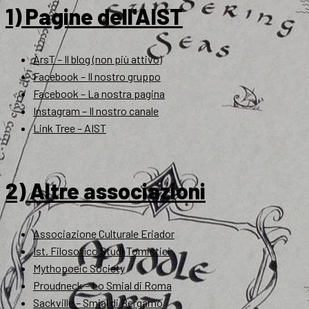
1) Pagine dell'AIST
ArsT – Il blog (non più attivo)
Facebook – Il nostro gruppo
Facebook – La nostra pagina
Instagram – Il nostro canale
Link Tree – AIST
2) Altre associazioni
Associazione Culturale Eriador
Ist. Filosofico Studi Tomistici
Mythopoeic Society
Proudneck – Lo Smial di Roma
Sackville – Smial di Bergamo