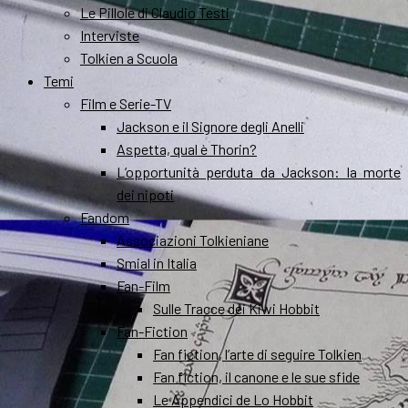
Le Pillole di Claudio Testi
Interviste
Tolkien a Scuola
Temi
Film e Serie-TV
Jackson e il Signore degli Anelli
Aspetta, qual è Thorin?
L’opportunità perduta da Jackson: la morte
dei nipoti
Fandom
Associazioni Tolkieniane
Smial in Italia
Fan-Film
Sulle Tracce dei Kiwi Hobbit
Fan-Fiction
Fan fiction, l’arte di seguire Tolkien
Fan fiction, il canone e le sue sfide
Le Appendici de Lo Hobbit