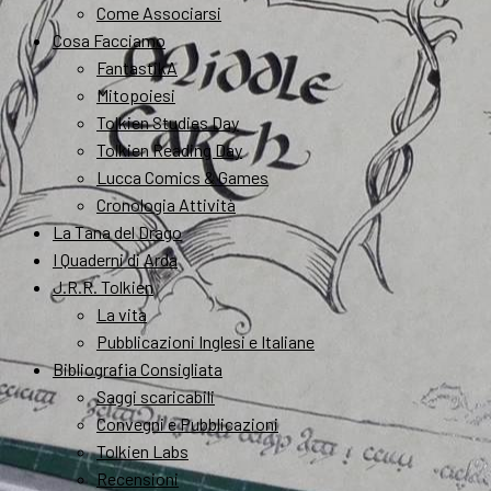
Come Associarsi
Cosa Facciamo
FantastikA
Mitopoiesi
Tolkien Studies Day
Tolkien Reading Day
Lucca Comics & Games
Cronologia Attività
La Tana del Drago
I Quaderni di Arda
J.R.R. Tolkien
La vita
Pubblicazioni Inglesi e Italiane
Bibliografia Consigliata
Saggi scaricabili
Convegni e Pubblicazioni
Tolkien Labs
Recensioni