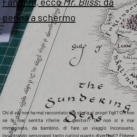
Fan film, ecco
Mr. Bliss
: da
penna a schermo
Chi di voi non ha mai raccontato una storia ai propri figli? Chi non
se l’è mai sentita riferire dai genitori? Chi non si è mai
immaginato, da bambino, di fare un viaggio inconsueto,
incontrando personaggi tanto curiosi quanto divertenti? Ebbene