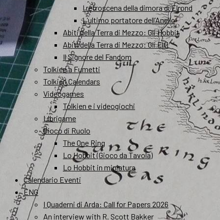
I retroscena della dimora di Elrond
L’ultimo portatore dell’Anello
Abiti della Terra di Mezzo: Gli Hobbit
Abiti della Terra di Mezzo: Gli Elfi
Il Signore del Fandom
Tolkien a Fumetti
Tolkien Calendars
Videogames
Tolkien e i videogiochi
Librigame
Gioco di Ruolo
The One Ring
Lo Hobbit (Gioco da Tavola)
Lo Hobbit in miniatura
Calendario Eventi
ENG
I Quaderni di Arda: Call for Papers 2026
An interview with R. Scott Bakker