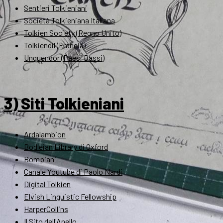
Sentieri Tolkieniani
Società Tolkieniana Italiana
Tolkien Society (Regno Unito)
Tolkiendil (Francia)
Unquendor (Paesi Bassi)
3) Siti Tolkieniani
Ardalambion
Bodleian Library di Oxford
Bompiani
Canale Youtube di Paolo Nardi
Digital Tolkien
Elvish Linguistic Fellowship
HarperCollins
Il Sito dell'Anello