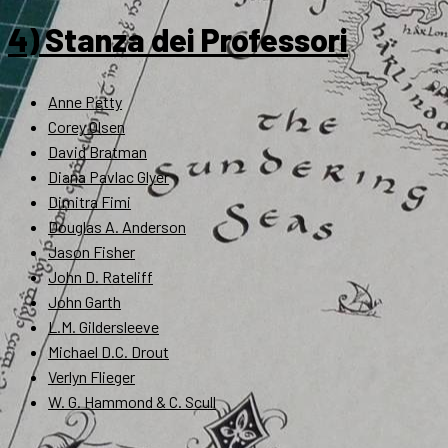
4) Stanza dei Professori
Anne Petty
Corey Olsen
David Bratman
Diana Pavlac Glyer
Dimitra Fimi
Douglas A. Anderson
Jason Fisher
John D. Rateliff
John Garth
L.M. Gildersleeve
Michael D.C. Drout
Verlyn Flieger
W. G. Hammond & C. Scull