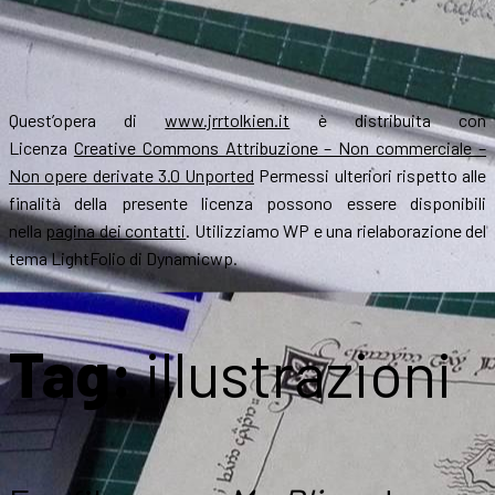
Quest’opera di
www.jrrtolkien.it
è distribuita con
Licenza
Creative Commons Attribuzione – Non commerciale –
Non opere derivate 3.0 Unported
Permessi ulteriori rispetto alle
finalità della presente licenza possono essere disponibili
nella
pagina dei contatti
. Utilizziamo WP e una rielaborazione del
tema LightFolio di Dynamicwp.
Tag:
illustrazioni