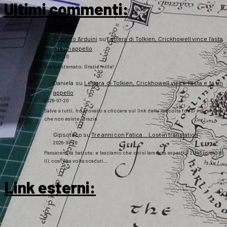
Ultimi commenti:
Roberto Arduini
su
Lettera di Tolkien, Crickhowell vince l’asta
e fa un appello
2026-07-20
Ora è sistemato. Grazie mille!
Daniela
su
Lettera di Tolkien, Crickhowell vince l’asta e fa un
appello
2026-07-20
Salve a tutti, ho provato a cliccare sul link della raccolta fondi ma mi dice
che non esiste. Grazie
Gipsoteco
su
Tre anni con Fatica… Lost in translation
2026-07-10
Passatemi la battuta: e lasciamo che chi si lamenta aspetti il 2043 (o giù di
lì), così una volta scaduti…
Link esterni
: