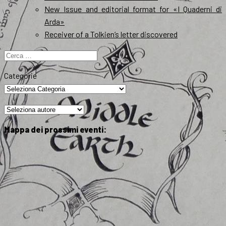
New Issue and editorial format for «I Quaderni di
Arda»
Receiver of a Tolkien’s letter discovered
Ricerca
per:
Categorie
Mappa dei prossimi eventi: