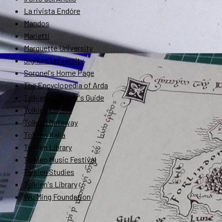
La rivista Endóre
Mandos
Marietti
Marquette University
Signum University
Soronel's Home Page
The Encyclopedia of Arda
Tolkien Collector's Guide
Tolkien Estate
Tolkien Gateway
Tolkien Italia
Tolkien Library
Tolkien Music Festival
Tolkien Studies
Tolkien's Library
Wu Ming Foundation