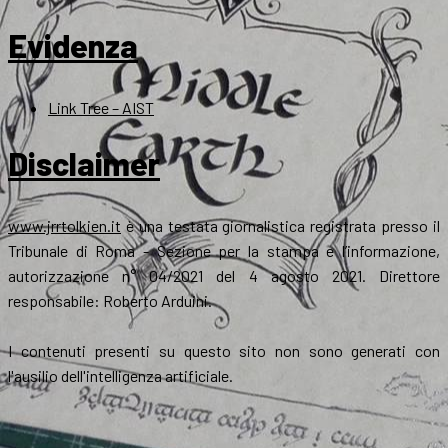
Evidenza
Link Tree – AIST
Disclaimer
www.jrrtolkien.it
è una testata giornalistica registrata presso il
Tribunale di Roma - Sezione per la stampa e l’informazione,
autorizzazione n° 04/2021 del 4 agosto 2021. Direttore
responsabile: Roberto Arduini.
I contenuti presenti su questo sito non sono generati con
l'ausilio dell'intelligenza artificiale.