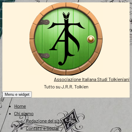
Vai
al
contenuto
Associazione Italiana Studi Tolkieniani
Tutto su J.R.R. Tolkien
Menu e widget
Home
Chi siamo
Redazione del sito AIST
Contatti e Social