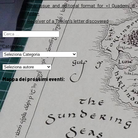
New Issue and editorial format for «I Quaderni di
Arda»
Receiver of a Tolkien’s letter discovered
Ricerca
per:
Categorie
Mappa dei prossimi eventi: