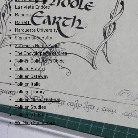
La rivista Endóre
Mandos
Marietti
Marquette University
Signum University
Soronel's Home Page
The Encyclopedia of Arda
Tolkien Collector's Guide
Tolkien Estate
Tolkien Gateway
Tolkien Italia
Tolkien Library
Tolkien Music Festival
Tolkien Studies
Tolkien's Library
Wu Ming Foundation