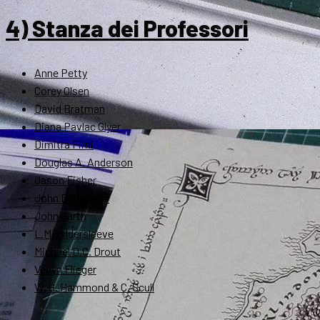
4) Stanza dei Professori
Anne Petty
Corey Olsen
David Bratman
Diana Pavlac Glyer
Dimitra Fimi
Douglas A. Anderson
Jason Fisher
John D. Rateliff
John Garth
L.M. Gildersleeve
Michael D.C. Drout
Verlyn Flieger
W. G. Hammond & C. Scull