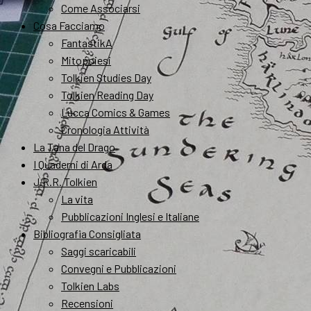
Come Associarsi
Cosa Facciamo
FantastikA
Mitopoiesi
Tolkien Studies Day
Tolkien Reading Day
Lucca Comics & Games
Cronologia Attività
La Tana del Drago
I Quaderni di Arda
J.R.R. Tolkien
La vita
Pubblicazioni Inglesi e Italiane
Bibliografia Consigliata
Saggi scaricabili
Convegni e Pubblicazioni
Tolkien Labs
Recensioni