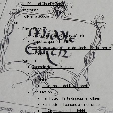
Le Pillole di Claudio Testi
Interviste
Tolkien a Scuola
Temi
Film e Serie-TV
Jackson e il Signore degli Anelli
Aspetta, qual è Thorin?
L’opportunità perduta da Jackson: la morte
dei nipoti
Fandom
Associazioni Tolkieniane
Smial in Italia
Fan-Film
Sulle Tracce dei Kiwi Hobbit
Fan-Fiction
Fan fiction, l’arte di seguire Tolkien
Fan fiction, il canone e le sue sfide
Le Appendici de Lo Hobbit