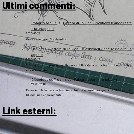
Ultimi commenti:
Roberto Arduini
su
Lettera di Tolkien, Crickhowell vince l’asta
e fa un appello
2026-07-20
Ora è sistemato. Grazie mille!
Daniela
su
Lettera di Tolkien, Crickhowell vince l’asta e fa un
appello
2026-07-20
Salve a tutti, ho provato a cliccare sul link della raccolta fondi ma mi dice
che non esiste. Grazie
Gipsoteco
su
Tre anni con Fatica… Lost in translation
2026-07-10
Passatemi la battuta: e lasciamo che chi si lamenta aspetti il 2043 (o giù di
lì), così una volta scaduti…
Link esterni
: