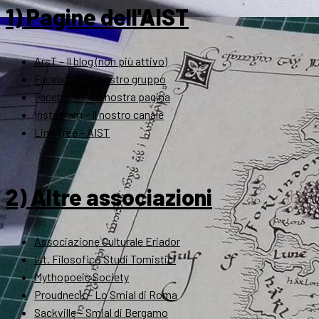
1) Pagine dell'AIST
ArsT – Il blog (non più attivo)
Facebook – Il nostro gruppo
Facebook – La nostra pagina
Instagram – Il nostro canale
Link Tree – AIST
2) Altre associazioni
Associazione Culturale Eriador
Ist. Filosofico Studi Tomistici
Mythopoeic Society
Proudneck – Lo Smial di Roma
Sackville – Smial di Bergamo