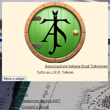
Vai
al
contenuto
Associazione Italiana Studi Tolkieniani
Tutto su J.R.R. Tolkien
Menu e widget
Home
Chi siamo
Redazione del sito AIST
Contatti e Social