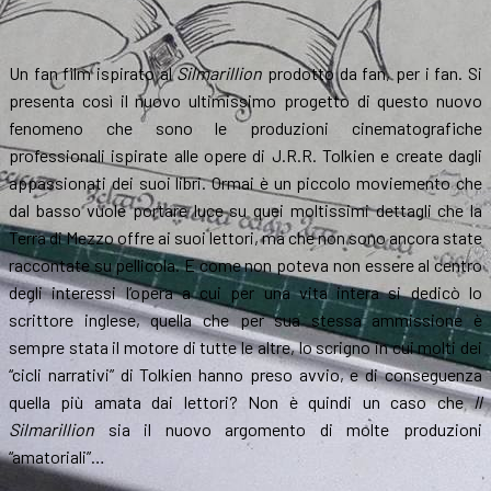
Un fan film ispirato al
Silmarillion
prodotto da fan, per i fan. Si
presenta così il nuovo ultimissimo progetto di questo nuovo
fenomeno che sono le produzioni cinematografiche
professionali ispirate alle opere di J.R.R. Tolkien e create dagli
appassionati dei suoi libri. Ormai è un piccolo moviemento che
dal basso vuole portare luce su quei moltissimi dettagli che la
Terra di Mezzo offre ai suoi lettori, ma che non sono ancora state
raccontate su pellicola. E come non poteva non essere al centro
degli interessi l’opera a cui per una vita intera si dedicò lo
scrittore inglese, quella che per sua stessa ammissione è
sempre stata il motore di tutte le altre, lo scrigno in cui molti dei
“cicli narrativi” di Tolkien hanno preso avvio, e di conseguenza
quella più amata dai lettori? Non è quindi un caso che
Il
Silmarillion
sia il nuovo argomento di molte produzioni
“amatoriali”…