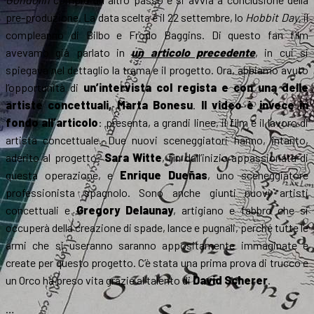
pre-produzione. La data scelta è il 22 settembre, lo
Hobbit Day
, il
compleanno di Bilbo e Frodo Baggins. Di questo fan film
avevamo già parlato in
un articolo precedente
, in cui si
spiegava nel dettaglio la trama e il progetto. Ora, abbiamo avuto
l’opportunità di
un’intervista col regista e con una delle
artiste concettuali, Marta Bonesu
.
Il video è invece in
fondo all’articolo
: presenta, a grandi linee, il film e il lavoro di
artista concettuale.
Due nuovi sceneggiatori hanno, intanto,
aderito al progetto:
Sara Witte
, fin dall’inizio appassionata di
questa operazione, e
Enrique Dueñas
, uno sceneggiatore
professionista spagnolo. Sono anche giunti nuovi artisti
concettuali e
Gregory Delaunay
, artigiano e fabbro che si
occuperà della creazione di spade, lance e pugnali, perché tutte le
armi che si useranno saranno appositamente immaginate e
create per questo progetto. C’è stata una prima prova di trucco e
un Orco ha preso vita grazie al talento di
David Scherer
.
…