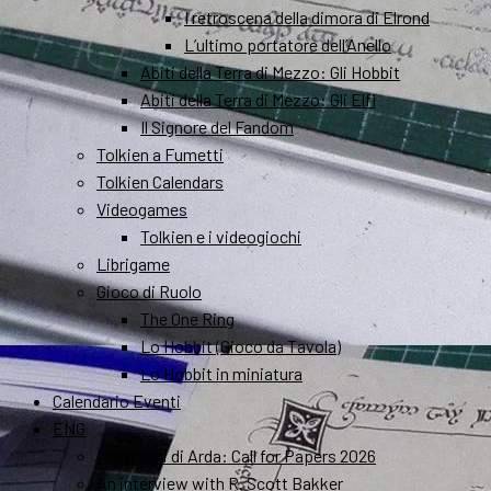
I retroscena della dimora di Elrond
L’ultimo portatore dell’Anello
Abiti della Terra di Mezzo: Gli Hobbit
Abiti della Terra di Mezzo: Gli Elfi
Il Signore del Fandom
Tolkien a Fumetti
Tolkien Calendars
Videogames
Tolkien e i videogiochi
Librigame
Gioco di Ruolo
The One Ring
Lo Hobbit (Gioco da Tavola)
Lo Hobbit in miniatura
Calendario Eventi
ENG
I Quaderni di Arda: Call for Papers 2026
An interview with R. Scott Bakker