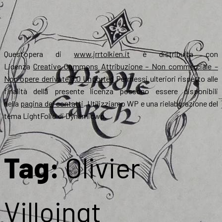
Quest’opera di
www.jrrtolkien.it
è distribuita con
Licenza
Creative Commons Attribuzione – Non commerciale –
Non opere derivate 3.0 Unported
Permessi ulteriori rispetto alle
finalità della presente licenza possono essere disponibili
nella
pagina dei contatti
. Utilizziamo WP e una rielaborazione del
tema LightFolio di Dynamicwp.
Tag:
Olivier
Villoingt