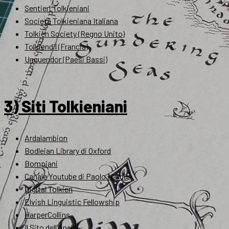
Sentieri Tolkieniani
Società Tolkieniana Italiana
Tolkien Society (Regno Unito)
Tolkiendil (Francia)
Unquendor (Paesi Bassi)
3) Siti Tolkieniani
Ardalambion
Bodleian Library di Oxford
Bompiani
Canale Youtube di Paolo Nardi
Digital Tolkien
Elvish Linguistic Fellowship
HarperCollins
Il Sito dell'Anello