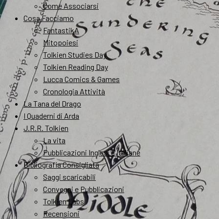
Come Associarsi
Cosa Facciamo
FantastikA
Mitopoiesi
Tolkien Studies Day
Tolkien Reading Day
Lucca Comics & Games
Cronologia Attività
La Tana del Drago
I Quaderni di Arda
J.R.R. Tolkien
La vita
Pubblicazioni Inglesi e Italiane
Bibliografia Consigliata
Saggi scaricabili
Convegni e Pubblicazioni
Tolkien Labs
Recensioni