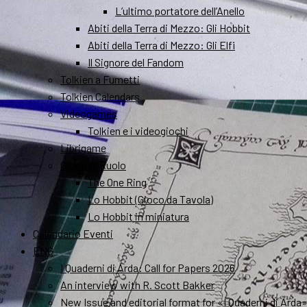
L’ultimo portatore dell’Anello
Abiti della Terra di Mezzo: Gli Hobbit
Abiti della Terra di Mezzo: Gli Elfi
Il Signore del Fandom
Tolkien a Fumetti
Tolkien Calendars
Videogames
Tolkien e i videogiochi
Librigame
Gioco di Ruolo
The One Ring
Lo Hobbit (Gioco da Tavola)
Lo Hobbit in miniatura
Calendario Eventi
ENG
I Quaderni di Arda: Call for Papers 2026
An interview with R. Scott Bakker
New Issue and editorial format for «I Quaderni di Arda