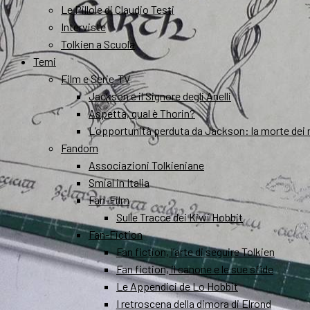
Le Pillole di Claudio Testi
Interviste
Tolkien a Scuola
Temi
Film e Serie-TV
Jackson e il Signore degli Anelli
Aspetta, qual è Thorin?
L’opportunità perduta da Jackson: la morte dei 
Fandom
Associazioni Tolkieniane
Smial in Italia
Fan-Film
Sulle Tracce dei Kiwi Hobbit
Fan-Fiction
Fan fiction, l’arte di seguire Tolkien
Fan fiction, il canone e le sue sfide
Le Appendici de Lo Hobbit
I retroscena della dimora di Elrond