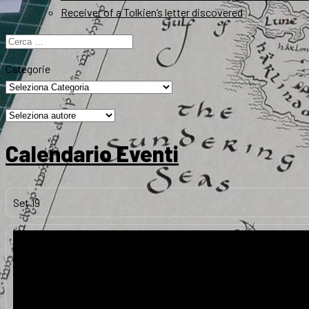
Receiver of a Tolkien’s letter discovered
Ricerca
per:
Categorie
Calendario Eventi
Set
19