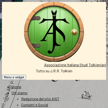
Vai
al
contenuto
Associazione Italiana Studi Tolkieniani
Tutto su J.R.R. Tolkien
Menu e widget
Home
Chi siamo
Redazione del sito AIST
Contatti e Social