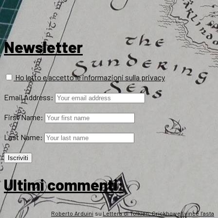
Newsletter
Ho letto e accetto le informazioni sulla privacy
Email Address:
First Name:
Last Name:
Ultimi commenti:
Roberto Arduini
su
Lettera di Tolkien, Crickhowell vince l’asta