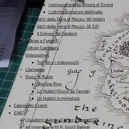
I retroscena della dimora di Elrond
L’ultimo portatore dell’Anello
Abiti della Terra di Mezzo: Gli Hobbit
Abiti della Terra di Mezzo: Gli Elfi
Il Signore del Fandom
Tolkien a Fumetti
Tolkien Calendars
Videogames
Tolkien e i videogiochi
Librigame
Gioco di Ruolo
The One Ring
Lo Hobbit (Gioco da Tavola)
Lo Hobbit in miniatura
Calendario Eventi
ENG
I Quaderni di Arda: Call for Papers 2026
An interview with R. Scott Bakker