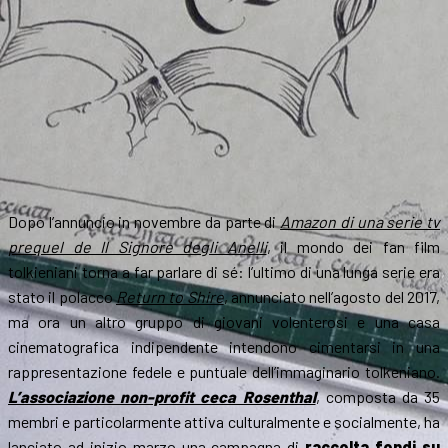
Dopo l’annuncio in novembre da parte di
Amazon di una serie tv
prequel de
Il Signore degli Anelli
, il mondo dei fan film
tolkieniani torna a far parlare di sé: l’ultimo di una lunga serie era
stato il polacco
Return to Shire
, annunciato nell’agosto del 2017,
ma ora un altro gruppo di giovani volenterosi e una casa
cinematografica indipendente intendono cimentarsi in una
rappresentazione fedele e puntuale dell’immaginario tolkeniano.
L’associazione non-profit ceca Rosenthal
, composta da 35
membri e particolarmente attiva culturalmente e socialmente, ha
lanciato ad inizio marzo una campagna di
raccolta fondi su