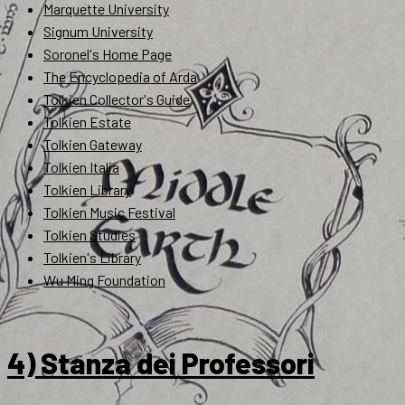
Marquette University
Signum University
Soronel's Home Page
The Encyclopedia of Arda
Tolkien Collector's Guide
Tolkien Estate
Tolkien Gateway
Tolkien Italia
Tolkien Library
Tolkien Music Festival
Tolkien Studies
Tolkien's Library
Wu Ming Foundation
4) Stanza dei Professori