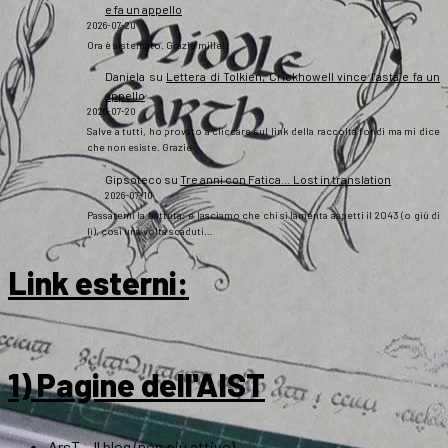
e fa un appello
2026-07-20
Ora è sistemato. Grazie mille!
Daniela
su
Lettera di Tolkien, Crickhowell vince l’asta e fa un
appello
2026-07-20
Salve a tutti, ho provato a cliccare sul link della raccolta fondi ma mi dice
che non esiste. Grazie
Gipsoteco
su
Tre anni con Fatica… Lost in translation
2026-07-10
Passatemi la battuta: e lasciamo che chi si lamenta aspetti il 2043 (o giù di
lì), così una volta scaduti…
Link esterni
:
1) Pagine dell'AIST
ArsT – Il blog (non più attivo)