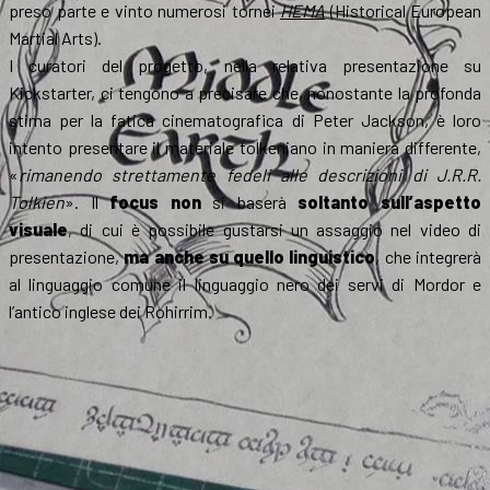
preso parte e vinto numerosi tornei
HEMA
(Historical European
Martial Arts).
I curatori del progetto, nella relativa presentazione su
Kickstarter, ci tengono a precisare che, nonostante la profonda
stima per la fatica cinematografica di Peter Jackson, è loro
intento presentare il materiale tolkeniano in maniera differente,
«
rimanendo strettamente fedeli alle descrizioni di J.R.R.
Tolkien
». Il
focus non
si baserà
soltanto sull’aspetto
visuale
, di cui è possibile gustarsi un assaggio nel video di
presentazione,
ma anche su quello linguistico
, che integrerà
al linguaggio comune il linguaggio nero dei servi di Mordor e
l’antico inglese dei Rohirrim.