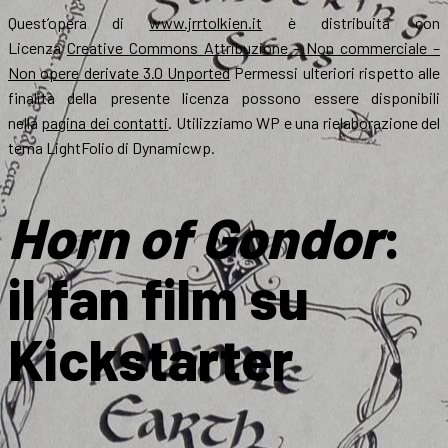
Quest’opera di
www.jrrtolkien.it
è distribuita con
Licenza
Creative Commons Attribuzione – Non commerciale –
Non opere derivate 3.0 Unported
Permessi ulteriori rispetto alle
finalità della presente licenza possono essere disponibili
nella
pagina dei contatti
. Utilizziamo WP e una rielaborazione del
tema LightFolio di Dynamicwp.
Horn of Gondor
:
il fan film su
Kickstarter