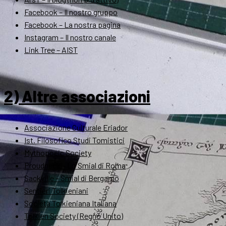
Facebook – Il nostro gruppo
Facebook – La nostra pagina
Instagram – Il nostro canale
Link Tree – AIST
2) Altre associazioni
Associazione Culturale Eriador
Ist. Filosofico Studi Tomistici
Mythopoeic Society
Proudneck – Lo Smial di Roma
Sackville – Smial di Bergamo
Sentieri Tolkieniani
Società Tolkieniana Italiana
Tolkien Society (Regno Unito)