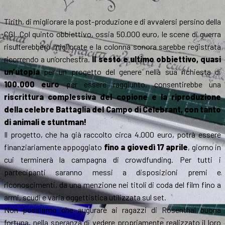
Tirith, di migliorare la post-produzione e di avvalersi persino della
CGI. Col quinto obbiettivo, ossia 50.000 euro, le scene di guerra
risulterebbero migliorate e la colonna sonora sarebbe registrata
ricorrendo a un’orchestra.
Il sesto e ultimo obbiettivo, quasi
un’utopia
per un progetto del genere nella sua richiesta di
100.000 euro
per essere raggiunto, consentirebbe una
riscrittura complessiva del copione e la riproduzione
della celebre Battaglia del Campo di Celebrant, con tanto
di animali e stuntman!
Il progetto, che ha già raccolto circa 4.000 euro, potrà essere
finanziariamente appoggiato
fino a giovedì 17 aprile
, giorno in
cui terminerà la campagna di crowdfunding. Per tutti i
partecipanti saranno messi a disposizioni premi e
riconoscimenti, da una menzione nei titoli di coda del film fino a
armi, scudi e varia oggettistica utilizzata sul set.
Non possiamo che augurare ai ragazzi di Rosenthal buona
fortuna, nella speranza di vedere propriamente realizzato il loro