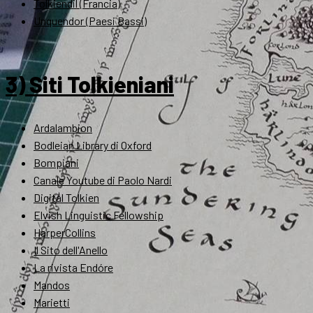
Tolkiendil (Francia)
Unquendor (Paesi Bassi)
3) Siti Tolkieniani
Ardalambion
Bodleian Library di Oxford
Bompiani
Canale Youtube di Paolo Nardi
Digital Tolkien
Elvish Linguistic Fellowship
HarperCollins
Il Sito dell'Anello
La rivista Endóre
Mandos
Marietti