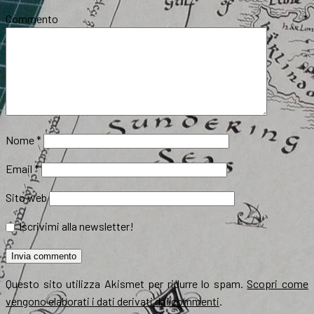
Commento
*
Nome
*
Email
*
Sito web
Iscrivimi alla newsletter!
Questo sito utilizza Akismet per ridurre lo spam.
Scopri come
vengono elaborati i dati derivati dai commenti
.