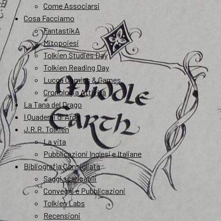
Come Associarsi
Cosa Facciamo
FantastikA
Mitopoiesi
Tolkien Studies Day
Tolkien Reading Day
Lucca Comics & Games
Cronologia Attività
La Tana del Drago
I Quaderni di Arda
J.R.R. Tolkien
La vita
Pubblicazioni Inglesi e Italiane
Bibliografia Consigliata
Saggi scaricabili
Convegni e Pubblicazioni
Tolkien Labs
Recensioni