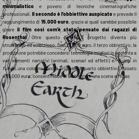
minimalistico
e povero di tecniche cinematografiche
professionali.
Il secondo è l’obbiettivo auspicato
e prevede il
raggiungimento di
15.000 euro
, grazie ai quali sarebbe possibile
girare
il film così com’è stato pensato dai ragazzi di
Rosenthal
. Oltre questo limite, il progetto diventa più
strutturato ed ambizioso. Con 22.000 euro, il terzo obbiettivo, la
produzione potrebbe concedersi tecnologie migliori in aggiunta a
vari elementi narrativi (animali, scenari ed effetti) e,
dulcis in
fundo
, una colonna sonora originale. Il quarto obbiettivo, fissato
a 35.000 euro, consentirebbe di ambientare una scena a Minas