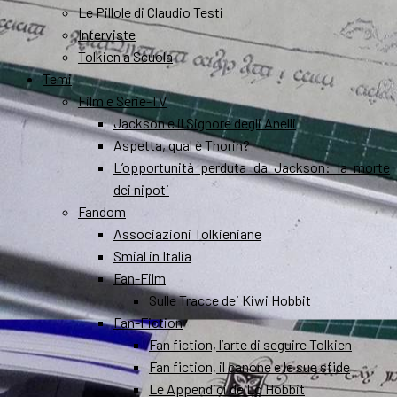
Le Pillole di Claudio Testi
Interviste
Tolkien a Scuola
Temi
Film e Serie-TV
Jackson e il Signore degli Anelli
Aspetta, qual è Thorin?
L’opportunità perduta da Jackson: la morte
dei nipoti
Fandom
Associazioni Tolkieniane
Smial in Italia
Fan-Film
Sulle Tracce dei Kiwi Hobbit
Fan-Fiction
Fan fiction, l’arte di seguire Tolkien
Fan fiction, il canone e le sue sfide
Le Appendici de Lo Hobbit