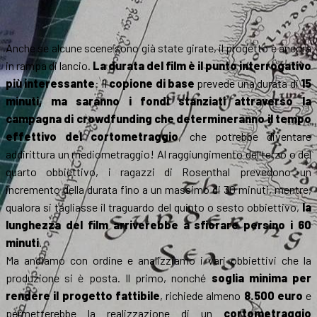
Anche se alcune scene sono già state girate, il progetto è ancora
in rampa di lancio.
La durata del film è il punto interrogativo
più interessante
: il
copione di base
prevede una durata di
15
minuti, ma saranno i fondi stanziati attraverso la
campagna di crowdfunding che determineranno il tempo
effettivo del cortometraggio
, che potrebbe diventare
addirittura un mediometraggio! Al raggiungimento del terzo o del
quarto obbiettivo, i ragazzi di Rosenthal prevedono un
incremento della durata fino a un massimo di 30 minuti, mentre,
qualora si tagliasse il traguardo del quinto o sesto obbiettivo,
la
lunghezza del film arriverebbe a sfiorare persino i 60
minuti
.
Ma andiamo con ordine e analizziamo i vari obbiettivi che la
produzione si è posta. Il primo, nonché
soglia minima per
rendere il progetto fattibile
, richiede almeno
8.500 euro
e
permetterebbe la realizzazione di un
cortometraggio