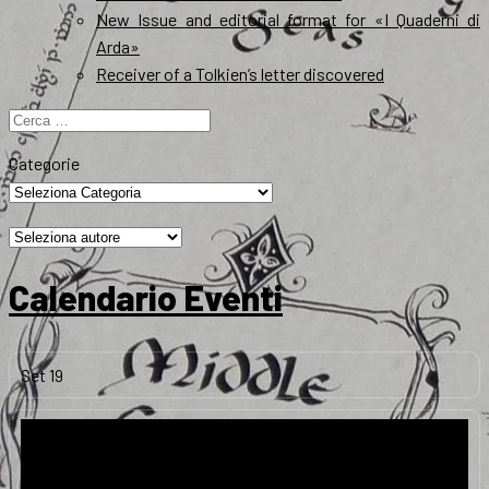
New Issue and editorial format for «I Quaderni di
Arda»
Receiver of a Tolkien’s letter discovered
Ricerca
per:
Categorie
Calendario Eventi
Set
19