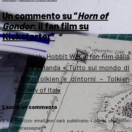
Un commento su “
Horn of
Gondor
: il fan film su
Kickstarter”
Pingback:
Hobbit War, il fan film dalla
Nuova Zelanda « Tutto sul mondo di
J.R.R. Tolkien e dintorni – Tolkien
Society of Italy
Lascia un commento
Il tuo indirizzo email non sarà pubblicato.
I campi obbligatori
sono contrassegnati
*