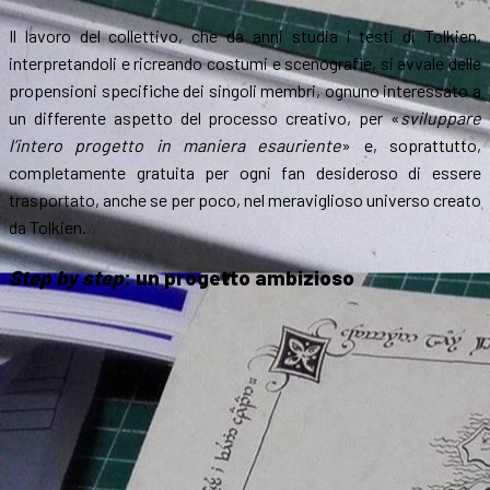
Il lavoro del collettivo, che da anni studia i testi di Tolkien,
interpretandoli e ricreando costumi e scenografie, si avvale delle
propensioni specifiche dei singoli membri, ognuno interessato a
un differente aspetto del processo creativo, per «
sviluppare
l’intero progetto in maniera esauriente
» e, soprattutto,
completamente gratuita per ogni fan desideroso di essere
trasportato, anche se per poco, nel meraviglioso universo creato
da Tolkien.
Step by step
: un progetto ambizioso