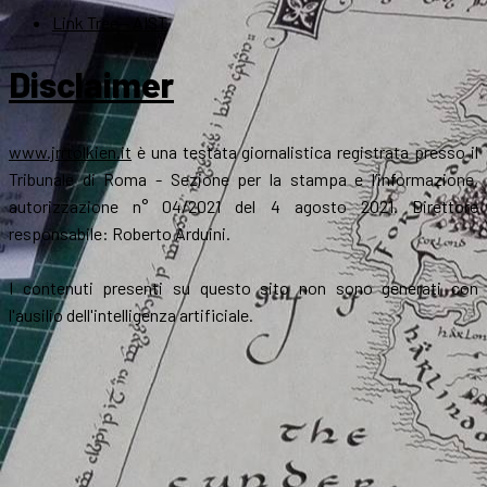
Link Tree – AIST
Disclaimer
www.jrrtolkien.it
è una testata giornalistica registrata presso il
Tribunale di Roma - Sezione per la stampa e l’informazione,
autorizzazione n° 04/2021 del 4 agosto 2021. Direttore
responsabile: Roberto Arduini.
I contenuti presenti su questo sito non sono generati con
l'ausilio dell'intelligenza artificiale.