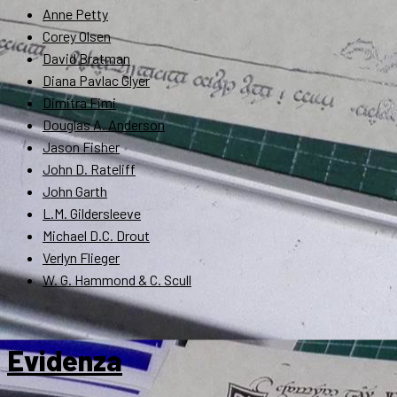
Anne Petty
Corey Olsen
David Bratman
Diana Pavlac Glyer
Dimitra Fimi
Douglas A. Anderson
Jason Fisher
John D. Rateliff
John Garth
L.M. Gildersleeve
Michael D.C. Drout
Verlyn Flieger
W. G. Hammond & C. Scull
Evidenza