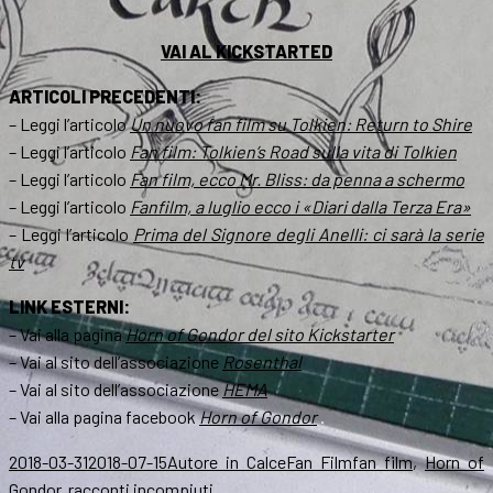
VAI AL KICKSTARTED
ARTICOLI PRECEDENTI:
– Leggi l’articolo
Un nuovo fan film su Tolkien:
Return to Shire
– Leggi l’articolo
Fan film:
Tolkien’s Road
sulla vita di Tolkien
– Leggi l’articolo
Fan film, ecco
Mr. Bliss
: da penna a schermo
– Leggi l’articolo
Fanfilm, a luglio ecco i «Diari dalla Terza Era»
– Leggi l’articolo
Prima del
Signore degli Anelli
: ci sarà la serie
tv
LINK ESTERNI:
– Vai alla pagina
Horn of Gondor
del sito Kickstarter
– Vai al sito dell’associazione
Rosenthal
– Vai al sito dell’associazione
HEMA
– Vai alla pagina facebook
Horn of Gondor
.
Scritto
Autore
Categorie
Tag
2018-03-31
2018-07-15
Autore in Calce
Fan Film
fan film
,
Horn of
il
Gondor
,
racconti incompiuti