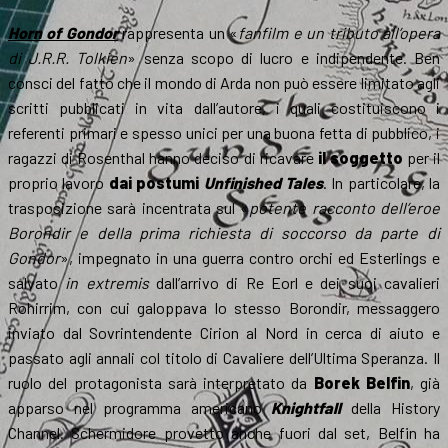
Horn of Gondor
rappresenta un «
fanfilm e un tributo all’opera
di J.R.R. Tolkien
» senza scopo di lucro e indipendente. Ben
consci del fatto che il mondo di Arda non può essere limitato agli
scritti pubblicati in vita dall’autore, i quali costituiscono i
referenti primari e spesso unici per una buona fetta di pubblico, i
ragazzi di Rosenthal hanno deciso di ricavare
il soggetto
per il
proprio lavoro
dai postumi
Unfinished Tales
. In particolare, la
trasposizione sarà incentrata sul «
potente racconto dell’eroe
Borondir e della prima richiesta di soccorso da parte di
Gondor
», impegnato in una guerra contro orchi ed Esterlings e
salvato
in extremis
dall’arrivo di Re Eorl e dei suoi cavalieri
Rohirrim, con cui galoppava lo stesso Borondir, messaggero
inviato dal Sovrintendente Cirion al Nord in cerca di aiuto e
passato agli annali col titolo di Cavaliere dell’Ultima Speranza. Il
ruolo del protagonista sarà interpretato da
Borek Belfin
, già
apparso nel programma americano
Knightfall
della History
Channel. Schermidore provetto anche fuori dal set, Belfin ha