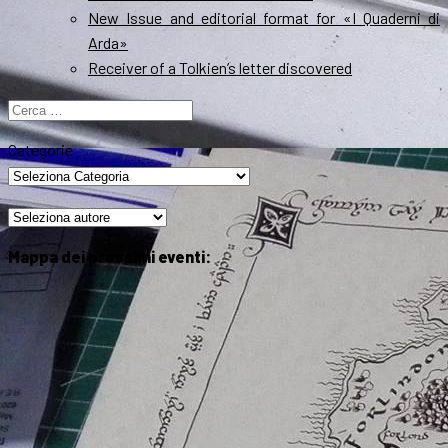
New Issue and editorial format for «I Quaderni di
Arda»
Receiver of a Tolkien’s letter discovered
Ricerca
per:
Categorie
Mappa dei prossimi eventi: