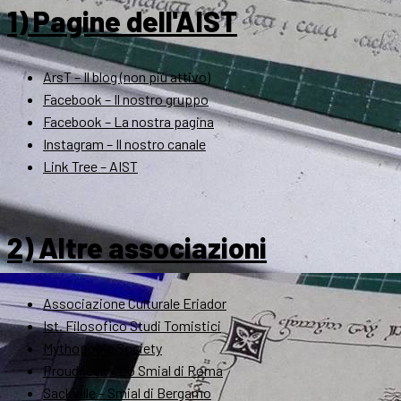
1) Pagine dell'AIST
ArsT – Il blog (non più attivo)
Facebook – Il nostro gruppo
Facebook – La nostra pagina
Instagram – Il nostro canale
Link Tree – AIST
2) Altre associazioni
Associazione Culturale Eriador
Ist. Filosofico Studi Tomistici
Mythopoeic Society
Proudneck – Lo Smial di Roma
Sackville – Smial di Bergamo