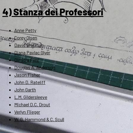
4) Stanza dei Professori
Anne Petty
Corey Olsen
David Bratman
Diana Pavlac Glyer
Dimitra Fimi
Douglas A. Anderson
Jason Fisher
John D. Rateliff
John Garth
L.M. Gildersleeve
Michael D.C. Drout
Verlyn Flieger
W. G. Hammond & C. Scull