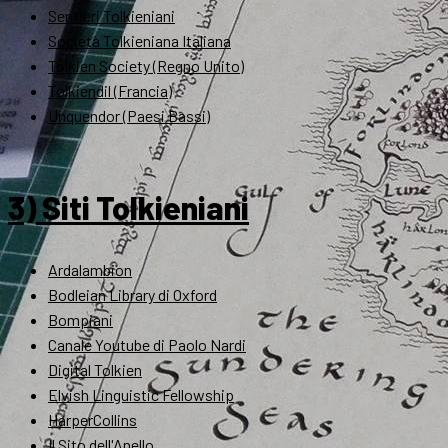
Sentieri Tolkieniani
Società Tolkieniana Italiana
Tolkien Society (Regno Unito)
Tolkiendil (Francia)
Unquendor (Paesi Bassi)
3) Siti Tolkieniani
Ardalambion
Bodleian Library di Oxford
Bompiani
Canale Youtube di Paolo Nardi
Digital Tolkien
Elvish Linguistic Fellowship
HarperCollins
Il Sito dell'Anello