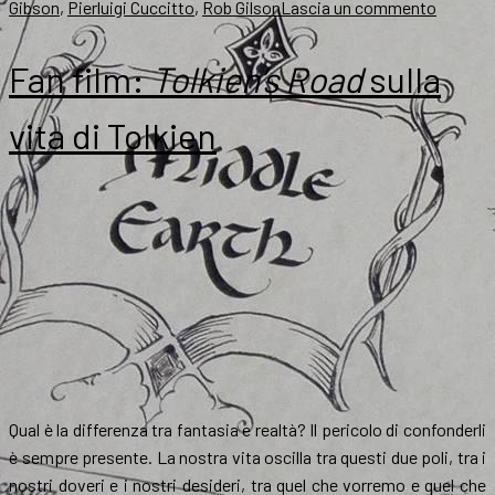
su
Gibson
,
Pierluigi Cuccitto
,
Rob Gilson
Lascia un commento
Un
trailer
Fan film:
Tolkien’s Road
sulla
d’amore
coraggi
vita di Tolkien
e
amicizi
Qual è la differenza tra fantasia e realtà? Il pericolo di confonderli
è sempre presente. La nostra vita oscilla tra questi due poli, tra i
nostri doveri e i nostri desideri, tra quel che vorremo e quel che