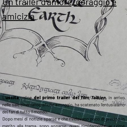
Un trailer d’amore, coraggio e
amicizia
L’
uscita
online
del primo trailer del film
Tolkien
, in arrivo
nelle sale cinematografiche a maggio, ha scatenato l’entusiasmo
dei fan di tutto il mondo.
Dopo mesi di notizie sparse e che rivelavano poco di preciso in
merito alla trama, sono apparse, quasi timidamente, le prime