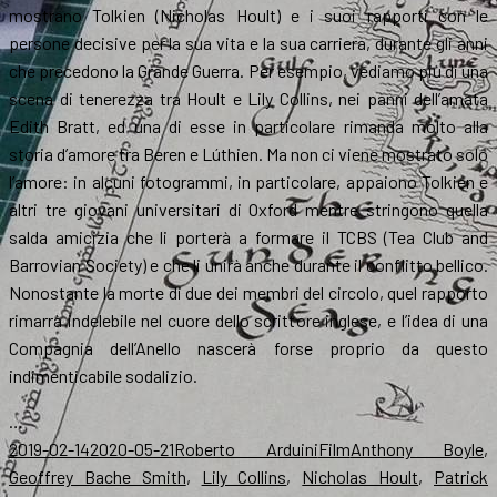
mostrano Tolkien (Nicholas Hoult) e i suoi rapporti con le
persone decisive per la sua vita e la sua carriera, durante gli anni
che precedono la Grande Guerra. Per esempio, vediamo più di una
scena di tenerezza tra Hoult e Lily Collins, nei panni dell’amata
Edith Bratt, ed una di esse in particolare rimanda molto alla
storia d’amore tra Beren e Lúthien. Ma non ci viene mostrato solo
l’amore: in alcuni fotogrammi, in particolare, appaiono Tolkien e
altri tre giovani universitari di Oxford mentre stringono quella
salda amicizia che li porterà a formare il TCBS (Tea Club and
Barrovian Society) e che li unirà anche durante il conflitto bellico.
Nonostante la morte di due dei membri del circolo, quel rapporto
rimarrà indelebile nel cuore dello scrittore inglese, e l’idea di una
Compagnia dell’Anello nascerà forse proprio da questo
indimenticabile sodalizio.
…
Scritto
Autore
Categorie
Tag
2019-02-14
2020-05-21
Roberto Arduini
Film
Anthony Boyle
,
il
Geoffrey Bache Smith
,
Lily Collins
,
Nicholas Hoult
,
Patrick