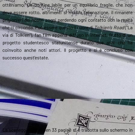
otteniamo. Un confine labile per un equilibrio fragile, che non
deve essere rotto, altrimenti si rischia l’alienazione, il rimanere
prigionieri dei nostri sogni perdendo ogni contatto con la realtà
che ci circonda. Può essere questo il cuore di
Tolkien’s Road
(“La
via di Tolkien”), fan film appena diffuso in internet, frutto di un
progetto studentesco statunitense durato due anni che ha
coinvolto anche noti attori. Il progetto è si è concluso con
successo quest’estate.
La sceneggiatura di ben 33 pagine si è tradotta sullo schermo in