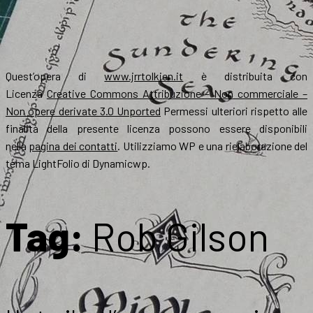
Quest’opera di
www.jrrtolkien.it
è distribuita con
Licenza
Creative Commons Attribuzione – Non commerciale –
Non opere derivate 3.0 Unported
Permessi ulteriori rispetto alle
finalità della presente licenza possono essere disponibili
nella
pagina dei contatti
. Utilizziamo WP e una rielaborazione del
tema LightFolio di Dynamicwp.
Tag:
Rob Gilson