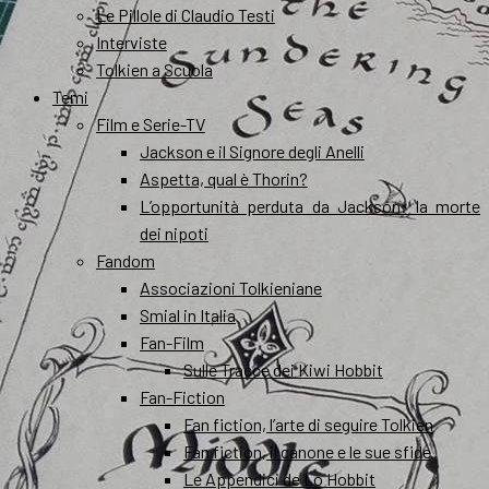
Le Pillole di Claudio Testi
Interviste
Tolkien a Scuola
Temi
Film e Serie-TV
Jackson e il Signore degli Anelli
Aspetta, qual è Thorin?
L’opportunità perduta da Jackson: la morte
dei nipoti
Fandom
Associazioni Tolkieniane
Smial in Italia
Fan-Film
Sulle Tracce dei Kiwi Hobbit
Fan-Fiction
Fan fiction, l’arte di seguire Tolkien
Fan fiction, il canone e le sue sfide
Le Appendici de Lo Hobbit