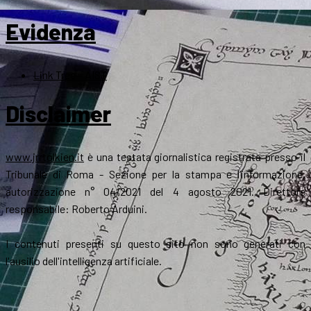
Evidenza
Link Tree – AIST
Disclaimer
www.jrrtolkien.it
è una testata giornalistica registrata presso il
Tribunale di Roma - Sezione per la stampa e l’informazione,
autorizzazione n° 04/2021 del 4 agosto 2021. Direttore
responsabile: Roberto Arduini.
I contenuti presenti su questo sito non sono generati con
l'ausilio dell'intelligenza artificiale.