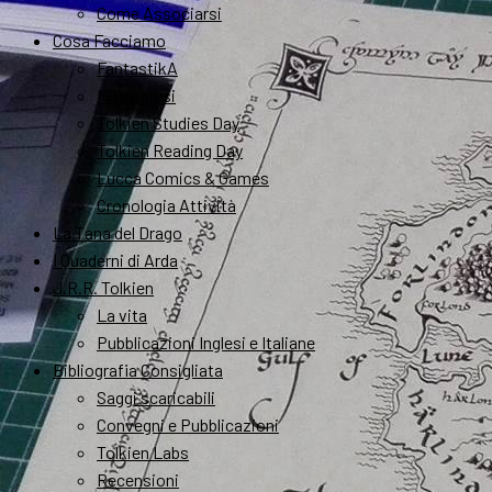
Come Associarsi
Cosa Facciamo
FantastikA
Mitopoiesi
Tolkien Studies Day
Tolkien Reading Day
Lucca Comics & Games
Cronologia Attività
La Tana del Drago
I Quaderni di Arda
J.R.R. Tolkien
La vita
Pubblicazioni Inglesi e Italiane
Bibliografia Consigliata
Saggi scaricabili
Convegni e Pubblicazioni
Tolkien Labs
Recensioni