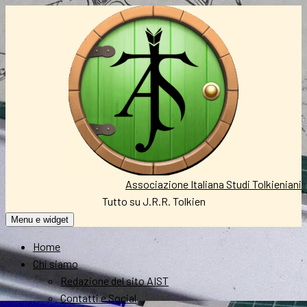
Vai
al
contenuto
Associazione Italiana Studi Tolkieniani
Tutto su J.R.R. Tolkien
Menu e widget
Home
Chi siamo
Redazione del sito AIST
Contatti e Social