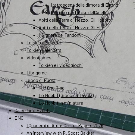
I retroscena della dimora di Elrond
L’ultimo portatore dell’Anello
Abiti della Terra di Mezzo: Gli Hobbit
Abiti della Terra di Mezzo: Gli Elfi
Il Signore del Fandom
Tolkien a Fumetti
Tolkien Calendars
Videogames
Tolkien e i videogiochi
Librigame
Gioco di Ruolo
The One Ring
Lo Hobbit (Gioco da Tavola)
Lo Hobbit in miniatura
Calendario Eventi
ENG
I Quaderni di Arda: Call for Papers 2026
An interview with R. Scott Bakker