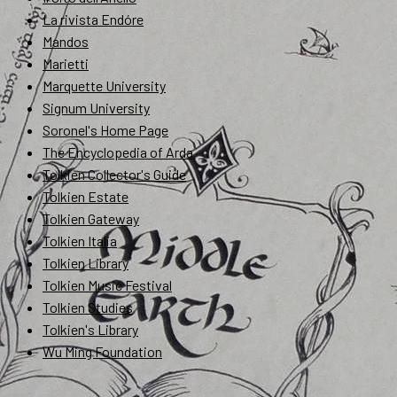
La rivista Endóre
Mandos
Marietti
Marquette University
Signum University
Soronel's Home Page
The Encyclopedia of Arda
Tolkien Collector's Guide
Tolkien Estate
Tolkien Gateway
Tolkien Italia
Tolkien Library
Tolkien Music Festival
Tolkien Studies
Tolkien's Library
Wu Ming Foundation