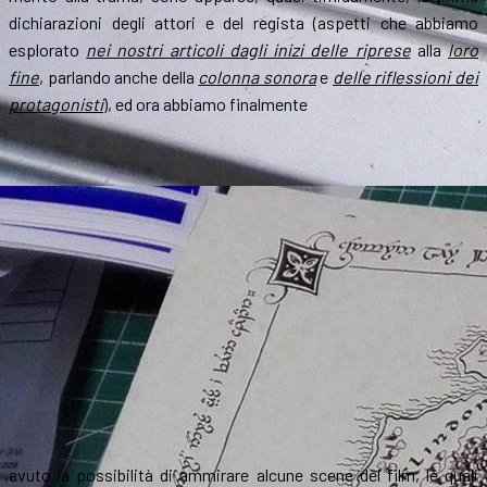
dichiarazioni degli attori e del regista (aspetti che abbiamo
esplorato
nei nostri articoli dagli inizi delle riprese
alla
loro
fine
, parlando anche della
colonna sonora
e
delle riflessioni dei
protagonisti
), ed ora abbiamo finalmente
avuto la possibilità di ammirare alcune scene del film, le quali