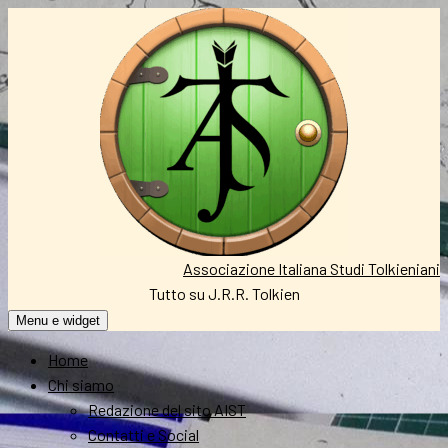
Vai
al
contenuto
Associazione Italiana Studi Tolkieniani
Tutto su J.R.R. Tolkien
Menu e widget
Home
Chi siamo
Redazione del sito AIST
Contatti e Social