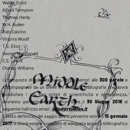
Walter Scott
Alfred Tennyson
Thomas Hardy
W.H. Auden
Italo Calvino
Virginia Woolf
T.S. Eliot
George MacDonald
C.S. Lewis
Charles Williams
Le proposte di pubblicazione, non superiori alle
300 parole
e
accompagnate da un breve CV e da una bibliografia che dovrà
soddisfare i più seri criteri di scientificità e completezza,
dovranno pervenire entro e non oltre il
30 Giugno 2016
al
seguente indirizzo email:
info@jrrtolkien.it
Il testo definitivo del saggio dovrà pervenire entro il
15 gennaio
2017
, e dovrà essere completo di adeguato apparto bibliografico