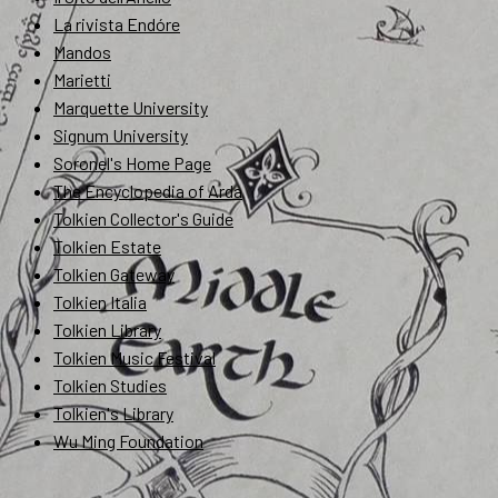
La rivista Endóre
Mandos
Marietti
Marquette University
Signum University
Soronel's Home Page
The Encyclopedia of Arda
Tolkien Collector's Guide
Tolkien Estate
Tolkien Gateway
Tolkien Italia
Tolkien Library
Tolkien Music Festival
Tolkien Studies
Tolkien's Library
Wu Ming Foundation