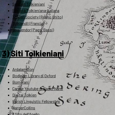
Sentieri Tolkieniani
Società Tolkieniana Italiana
Tolkien Society (Regno Unito)
Tolkiendil (Francia)
Unquendor (Paesi Bassi)
3) Siti Tolkieniani
Ardalambion
Bodleian Library di Oxford
Bompiani
Canale Youtube di Paolo Nardi
Digital Tolkien
Elvish Linguistic Fellowship
HarperCollins
Il Sito dell'Anello