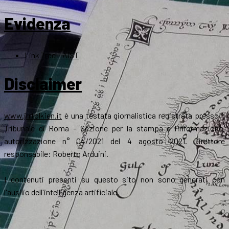
Evidenza
Link Tree – AIST
Disclaimer
www.jrrtolkien.it
è una testata giornalistica registrata presso il
Tribunale di Roma - Sezione per la stampa e l’informazione,
autorizzazione n° 04/2021 del 4 agosto 2021. Direttore
responsabile: Roberto Arduini.
I contenuti presenti su questo sito non sono generati con
l'ausilio dell'intelligenza artificiale.