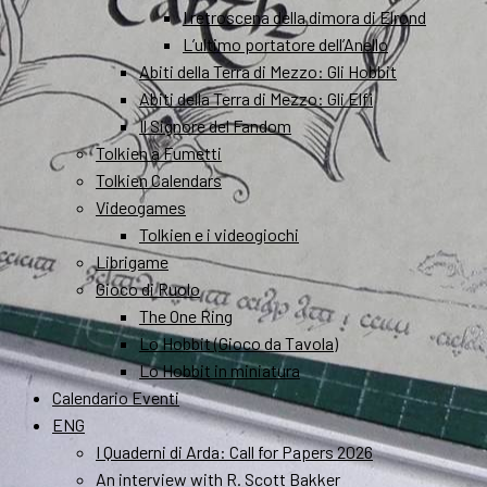
I retroscena della dimora di Elrond
L’ultimo portatore dell’Anello
Abiti della Terra di Mezzo: Gli Hobbit
Abiti della Terra di Mezzo: Gli Elfi
Il Signore del Fandom
Tolkien a Fumetti
Tolkien Calendars
Videogames
Tolkien e i videogiochi
Librigame
Gioco di Ruolo
The One Ring
Lo Hobbit (Gioco da Tavola)
Lo Hobbit in miniatura
Calendario Eventi
ENG
I Quaderni di Arda: Call for Papers 2026
An interview with R. Scott Bakker