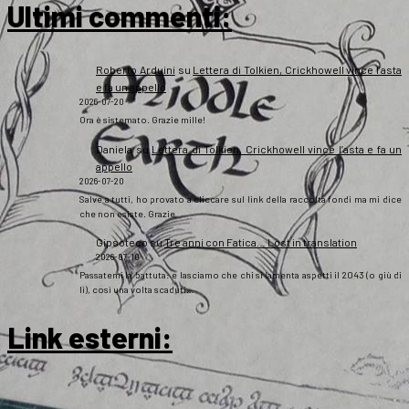
Ultimi commenti:
Roberto Arduini
su
Lettera di Tolkien, Crickhowell vince l’asta
e fa un appello
2026-07-20
Ora è sistemato. Grazie mille!
Daniela
su
Lettera di Tolkien, Crickhowell vince l’asta e fa un
appello
2026-07-20
Salve a tutti, ho provato a cliccare sul link della raccolta fondi ma mi dice
che non esiste. Grazie
Gipsoteco
su
Tre anni con Fatica… Lost in translation
2026-07-10
Passatemi la battuta: e lasciamo che chi si lamenta aspetti il 2043 (o giù di
lì), così una volta scaduti…
Link esterni
: