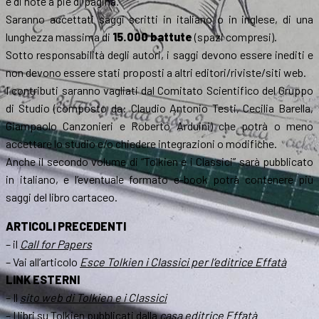
e di note a piè di pagina.
Saranno accettati saggi scritti in italiano o in inglese, di una
lunghezza massima di
15.000 battute
(spazi compresi).
Sotto responsabilità degli autori, i saggi devono essere inediti e
non devono essere stati proposti a altri editori/riviste/siti web.
I contributi saranno vagliati dal Comitato Scientifico del Gruppo
di Studio (composto da: Claudio Antonio Testi, Cecilia Barella,
Giampaolo Canzonieri e Roberto Arduini) che potrà o meno
accettare lo studio e/o chiedere integrazioni o modifiche.
Anche il secondo volume di “Tolkien e i Classici” sarà pubblicato
in italiano, e l’eventuale formato e-book potrà contenere più
saggi del libro cartaceo.
ARTICOLI PRECEDENTI
– il
Call for Papers
– Vai all’articolo
Esce Tolkien i Classici per l’editrice Effatà
LINK ESTERNI
– Il
sito web di Tolkien e i Classici
– I libri su Tolkien pubblicati dalla
casa editrice Effatà