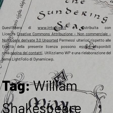
Quest’opera di
www.jrrtolkien.it
è distribuita con
Licenza
Creative Commons Attribuzione – Non commerciale –
Non opere derivate 3.0 Unported
Permessi ulteriori rispetto alle
finalità della presente licenza possono essere disponibili
nella
pagina dei contatti
. Utilizziamo WP e una rielaborazione del
tema LightFolio di Dynamicwp.
Tag:
William
Shakespeare