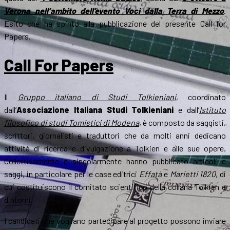
Verona nell’ambito dell’evento Voci dalla Terra di Mezzo
.
Esito che ha spinto alla pubblicazione del presente Call for
Papers.
Call For Papers
Il
Gruppo italiano di Studi Tolkieniani
, coordinato
dall’
Associazione Italiana Studi Tolkieniani
e dall’
Istituto
filosofico di studi Tomistici di Modena
, è composto da saggisti,
scrittori, giornalisti e traduttori che da molti anni dedicano
attività di ricerca e divulgazione a Tolkien e alle sue opere.
Collettivamente e singolarmente hanno pubblicato articoli e
saggi, in particolare per le case editrici
Effatà
e
Marietti 1820
, di
cui costituiscono il comitato scientifico della collana Tolkien e
dintorni.
I candidati che vogliano partecipare al progetto possono inviare