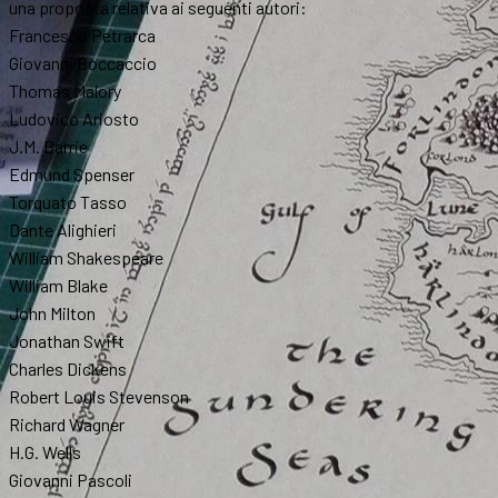
una proposta relativa ai seguenti autori:
Francesco Petrarca
Giovanni Boccaccio
Thomas Malory
Ludovico Ariosto
J.M. Barrie
Edmund Spenser
Torquato Tasso
Dante Alighieri
William Shakespeare
William Blake
John Milton
Jonathan Swift
Charles Dickens
Robert Louis Stevenson
Richard Wagner
H.G. Wells
Giovanni Pascoli