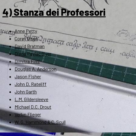
4) Stanza dei Professori
Anne Petty
Corey Olsen
David Bratman
Diana Pavlac Glyer
Dimitra Fimi
Douglas A. Anderson
Jason Fisher
John D. Rateliff
John Garth
L.M. Gildersleeve
Michael D.C. Drout
Verlyn Flieger
W. G. Hammond & C. Scull