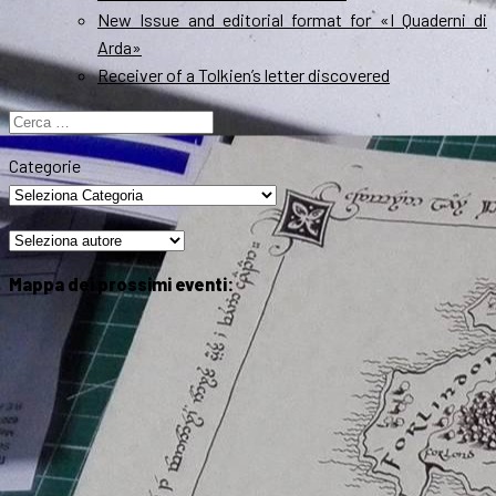
New Issue and editorial format for «I Quaderni di
Arda»
Receiver of a Tolkien’s letter discovered
Ricerca
per:
Categorie
Mappa dei prossimi eventi: