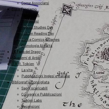
Come Associarsi
Cosa Facciamo
FantastikA
Mitopoiesi
Tolkien Studies Day
Tolkien Reading Day
Lucca Comics & Games
Cronologia Attività
La Tana del Drago
I Quaderni di Arda
J.R.R. Tolkien
La vita
Pubblicazioni Inglesi e Italiane
Bibliografia Consigliata
Saggi scaricabili
Convegni e Pubblicazioni
Tolkien Labs
Recensioni