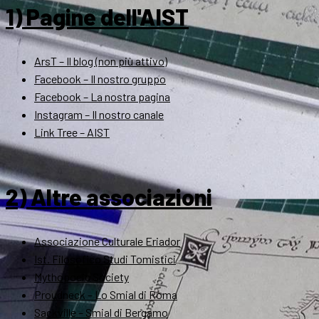
1) Pagine dell'AIST
ArsT – Il blog (non più attivo)
Facebook – Il nostro gruppo
Facebook – La nostra pagina
Instagram – Il nostro canale
Link Tree – AIST
2) Altre associazioni
Associazione Culturale Eriador
Ist. Filosofico Studi Tomistici
Mythopoeic Society
Proudneck – Lo Smial di Roma
Sackville – Smial di Bergamo