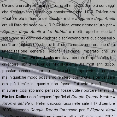
C’erano una volta, all’incirca intorno all’anno 2000, molti sondaggi
che dichiaravano in maniera consistente che J.R.R. Tolkien era
«l’autore più influente del secolo» e che
Il Signore degli Anelli
era «il libro del secolo». J.R.R. Tolkien venne riconosciuto per
Il
Signore degli Anelli
e
Lo Hobbit
e molti reporter eccitati
saltavano sul carro del vincitore e scrivevano tutti qualcosa sullo
scrittore inglese. Ciò che tutti di sicuro sapevamo era che c’era
un’eccitazione generale, poiché avevamo imparato che un
regista di nome
Peter Jackson
stava per fare l’impossibile, far
diventare i libri di Tolkien dei film al cinema. Ora, molti anni dopo,
possiamo vedere ancora il risultato di tale improvviso interesse,
ma in qualche modo possiamo renderci conto che la tendenza è
ora più flebile di quanto non fosse. Tuttavia è difficile da
misurare, così abbiamo pensato fosse utile riportare l’analisi di
Pieter Collier
con i seguenti grafici di
Google Trends
. Mentre
Il
Ritorno del Re
di Peter Jackson uscì nelle sale il 17 dicembre
2003, secondo
Google Trends
l’interesse per
Il Signore degli
Anelli
era ancora estremamente alto all’inizio del 2004.