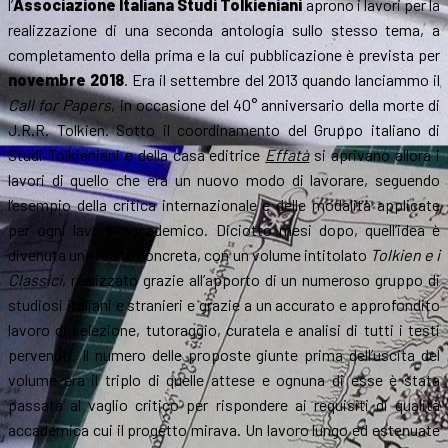
l’
Associazione Italiana Studi Tolkieniani
aprono i lavori per la
realizzazione di una seconda antologia sullo stesso tema, a
completamento della prima e la cui pubblicazione è prevista per
novembre 2018
. Era il settembre del 2013 quando lanciammo il
Call for Papers
, in occasione del 40° anniversario della morte di
J.R.R. Tolkien. Sotto il coordinamento del Gruppo italiano di
Studi Tolkieniani e della casa editrice
Effatà
si aprivano allora i
lavori di quello che era un nuovo modo di lavorare, seguendo
l’esempio della critica internazionale e delle modalità applicate
per ogni lavoro accademico. Diciotto mesi dopo, quell’idea è
divenuta una realtà concreta, con un volume intitolato
Tolkien e i
Classici
, realizzato grazie all’apporto di un numeroso gruppo di
studiosi italiani e stranieri e grazie a un accurato e approfondito
lavoro di selezione, tutoraggio, curatela e analisi di tutti i testi
pervenuti. Il numero delle proposte giunte prima dell’uscita del
volume era il triplo di quelle attese e ognuna di esse è stata
passata al vaglio critico per rispondere ai requisiti di qualità
accademica cui il progetto mirava. Un lavoro lungo ed estenuate