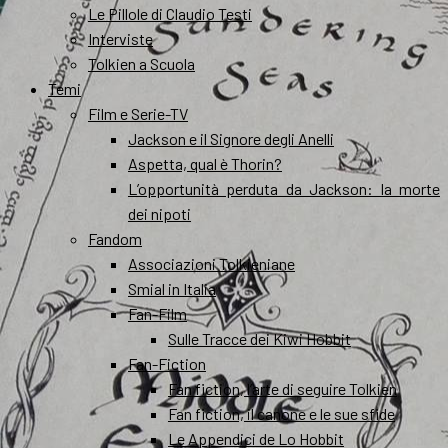
Le Pillole di Claudio Testi
Interviste
Tolkien a Scuola
Temi
Film e Serie-TV
Jackson e il Signore degli Anelli
Aspetta, qual è Thorin?
L’opportunità perduta da Jackson: la morte
dei nipoti
Fandom
Associazioni Tolkieniane
Smial in Italia
Fan-Film
Sulle Tracce dei Kiwi Hobbit
Fan-Fiction
Fan fiction, l’arte di seguire Tolkien
Fan fiction, il canone e le sue sfide
Le Appendici de Lo Hobbit