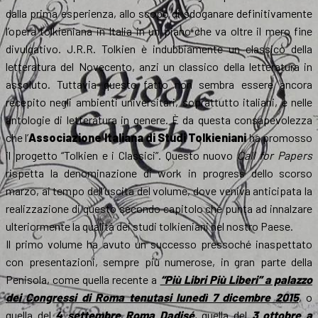
dalla prima esperienza, allo scopo di sdoganare definitivamente
l’opera tolkieniana in Italia in un piano che va oltre il mero fine
divulgativo. J.R.R. Tolkien è indubbiamente un classico della
letteratura del Novecento, anzi un classico della letteratura in
assoluto. Tuttavia questo fatto non sembra essere ancora
recepito negli ambienti universitari, soprattutto italiani, e nelle
antologie di letteratura in genere. È da questa consapevolezza
che l’
Associazione Italiana di Studi Tolkieniani
ha promosso
il progetto “Tolkien e i Classici”. Questo nuovo
Call for Papers
rispetta la denominazione di work in progress dello scorso
marzo, ai tempo dell’uscita del volume, dove veniva anticipata la
realizzazione di questo secondo capitolo che punta ad innalzare
ulteriormente la qualità dei studi tolkieniani nel nostro Paese.
Il primo volume ha avuto un successo pressoché inaspettato
con presentazioni, sempre più numerose, in gran parte della
Penisola, come quella recente a
“Più Libri Più Liberi” a palazzo
dei Congressi di Roma tenutasi lunedì 7 dicembre 2015
, o
quella del
4 settembre Roma Dadisé
, quella del
3 ottobre a