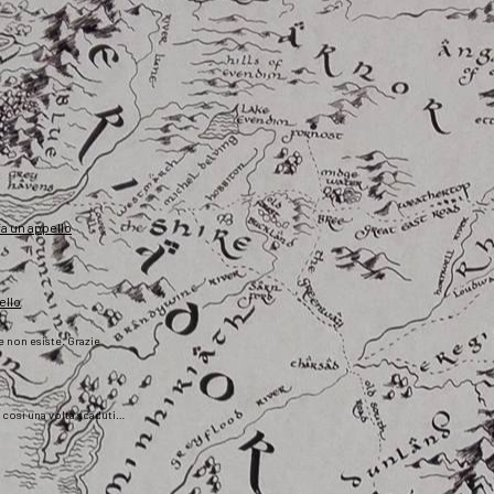
fa un appello
ello
he non esiste. Grazie
), così una volta scaduti…