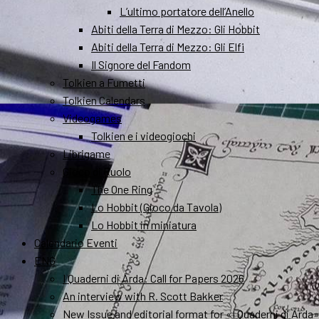
L’ultimo portatore dell’Anello
Abiti della Terra di Mezzo: Gli Hobbit
Abiti della Terra di Mezzo: Gli Elfi
Il Signore del Fandom
Tolkien a Fumetti
Tolkien Calendars
Videogames
Tolkien e i videogiochi
Librigame
Gioco di Ruolo
The One Ring
Lo Hobbit (Gioco da Tavola)
Lo Hobbit in miniatura
Calendario Eventi
ENG
I Quaderni di Arda: Call for Papers 2026
An interview with R. Scott Bakker
New Issue and editorial format for «I Quaderni di Arda