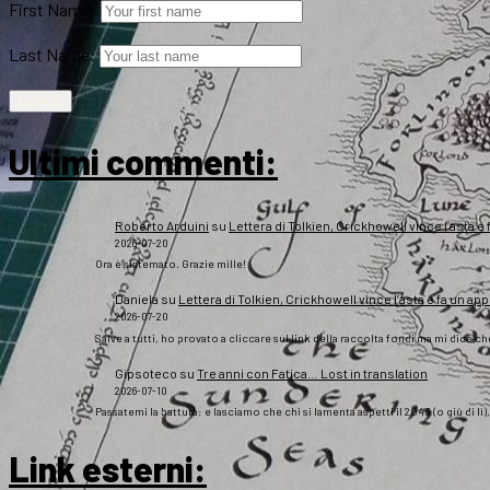
First Name:
Last Name:
Ultimi commenti:
Roberto Arduini
su
Lettera di Tolkien, Crickhowell vince l’asta e 
2026-07-20
Ora è sistemato. Grazie mille!
Daniela
su
Lettera di Tolkien, Crickhowell vince l’asta e fa un app
2026-07-20
Salve a tutti, ho provato a cliccare sul link della raccolta fondi ma mi dice c
Gipsoteco
su
Tre anni con Fatica… Lost in translation
2026-07-10
Passatemi la battuta: e lasciamo che chi si lamenta aspetti il 2043 (o giù di lì
Link esterni
: