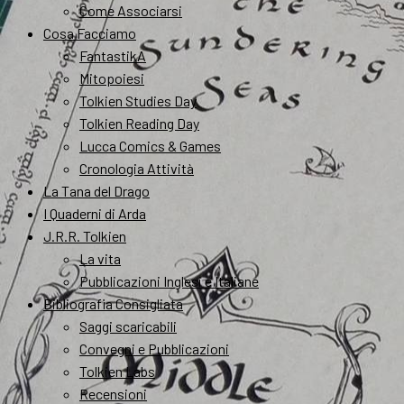
Come Associarsi
Cosa Facciamo
FantastikA
Mitopoiesi
Tolkien Studies Day
Tolkien Reading Day
Lucca Comics & Games
Cronologia Attività
La Tana del Drago
I Quaderni di Arda
J.R.R. Tolkien
La vita
Pubblicazioni Inglesi e Italiane
Bibliografia Consigliata
Saggi scaricabili
Convegni e Pubblicazioni
Tolkien Labs
Recensioni