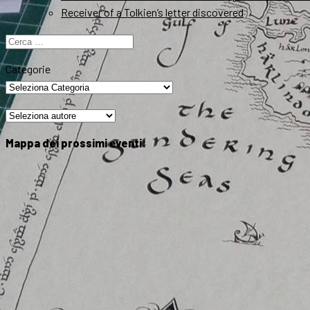
Receiver of a Tolkien’s letter discovered
Ricerca
per:
Categorie
Mappa dei prossimi eventi: