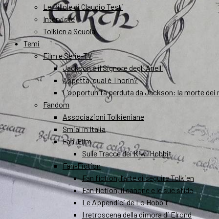
Le Pillole di Claudio Testi
Interviste
Tolkien a Scuola
Temi
Film e Serie-TV
Jackson e il Signore degli Anelli
Aspetta, qual è Thorin?
L’opportunità perduta da Jackson: la morte dei 
Fandom
Associazioni Tolkieniane
Smial in Italia
Fan-Film
Sulle Tracce dei Kiwi Hobbit
Fan-Fiction
Fan fiction, l’arte di seguire Tolkien
Fan fiction, il canone e le sue sfide
Le Appendici de Lo Hobbit
I retroscena della dimora di Elrond