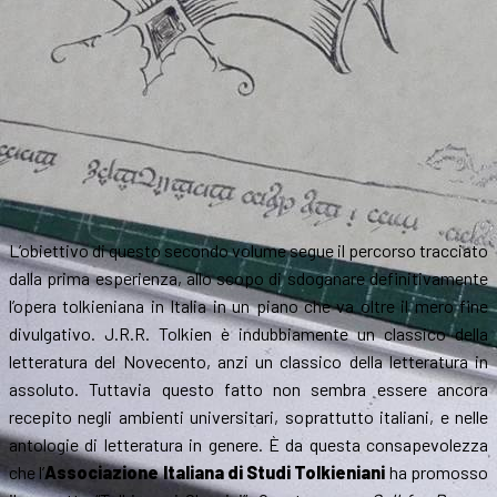
L’obiettivo di questo secondo volume segue il percorso tracciato
dalla prima esperienza, allo scopo di sdoganare definitivamente
l’opera tolkieniana in Italia in un piano che va oltre il mero fine
divulgativo. J.R.R. Tolkien è indubbiamente un classico della
letteratura del Novecento, anzi un classico della letteratura in
assoluto. Tuttavia questo fatto non sembra essere ancora
recepito negli ambienti universitari, soprattutto italiani, e nelle
antologie di letteratura in genere. È da questa consapevolezza
che l’
Associazione Italiana di Studi Tolkieniani
ha promosso