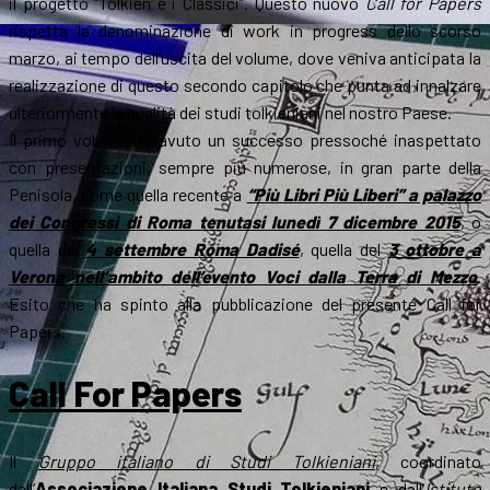
il progetto “Tolkien e i Classici”. Questo nuovo
Call for Papers
rispetta la denominazione di work in progress dello scorso
marzo, ai tempo dell’uscita del volume, dove veniva anticipata la
realizzazione di questo secondo capitolo che punta ad innalzare
ulteriormente la qualità dei studi tolkieniani nel nostro Paese.
Il primo volume ha avuto un successo pressoché inaspettato
con presentazioni, sempre più numerose, in gran parte della
Penisola, come quella recente a
“Più Libri Più Liberi” a palazzo
dei Congressi di Roma tenutasi lunedì 7 dicembre 2015
, o
quella del
4 settembre Roma Dadisé
, quella del
3 ottobre a
Verona nell’ambito dell’evento Voci dalla Terra di Mezzo
.
Esito che ha spinto alla pubblicazione del presente Call for
Papers.
Call For Papers
Il
Gruppo italiano di Studi Tolkieniani
, coordinato
dall’
Associazione Italiana Studi Tolkieniani
e dall’
Istituto