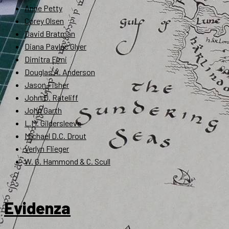
Anne Petty
Corey Olsen
David Bratman
Diana Pavlac Glyer
Dimitra Fimi
Douglas A. Anderson
Jason Fisher
John D. Rateliff
John Garth
L.M. Gildersleeve
Michael D.C. Drout
Verlyn Flieger
W. G. Hammond & C. Scull
Evidenza