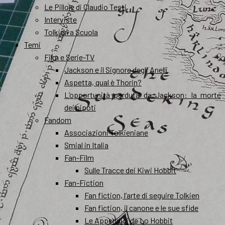
Le Pillole di Claudio Testi
Interviste
Tolkien a Scuola
Temi
Film e Serie-TV
Jackson e il Signore degli Anelli
Aspetta, qual è Thorin?
L’opportunità perduta da Jackson: la morte
dei nipoti
Fandom
Associazioni Tolkieniane
Smial in Italia
Fan-Film
Sulle Tracce dei Kiwi Hobbit
Fan-Fiction
Fan fiction, l’arte di seguire Tolkien
Fan fiction, il canone e le sue sfide
Le Appendici de Lo Hobbit