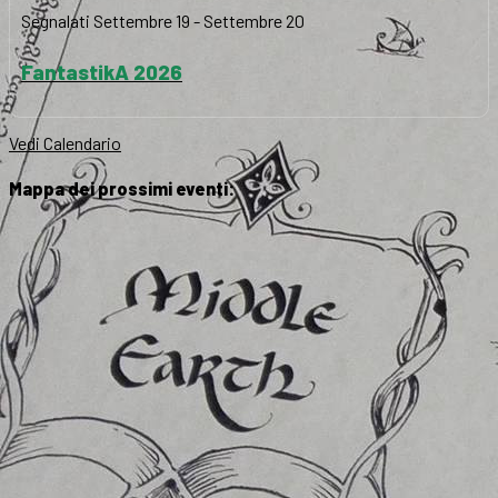
Segnalati
Settembre 19
-
Settembre 20
FantastikA 2026
Vedi Calendario
Mappa dei prossimi eventi: