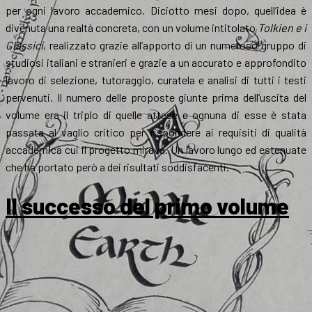
per ogni lavoro accademico. Diciotto mesi dopo, quell’idea è
divenuta una realtà concreta, con un volume intitolato
Tolkien e i
Classici
, realizzato grazie all’apporto di un numeroso gruppo di
studiosi italiani e stranieri e grazie a un accurato e approfondito
lavoro di selezione, tutoraggio, curatela e analisi di tutti i testi
pervenuti. Il numero delle proposte giunte prima dell’uscita del
volume era il triplo di quelle attese e ognuna di esse è stata
passata al vaglio critico per rispondere ai requisiti di qualità
accademica cui il progetto mirava. Un lavoro lungo ed estenuate
che ha portato però a dei risultati soddisfacenti.
Il successo del primo volume