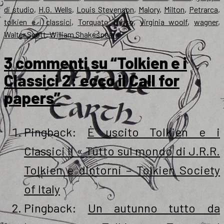
di studio
,
H.G. Wells
,
Louis Stevenson
,
Malory
,
Milton
,
Petrarca
,
tolkien e i classici
,
Torquato Tasso
,
virginia woolf
,
wagner
,
Walter Scott
,
William Shakespeare
3 commenti su “Tolkien e i
Classici 2: ecco il Call for
papers”
Pingback:
È uscito Tolkien e i
Classici II « Tutto sul mondo di J.R.R.
Tolkien e dintorni – Tolkien Society
of Italy
Pingback:
Un autunno tutto da