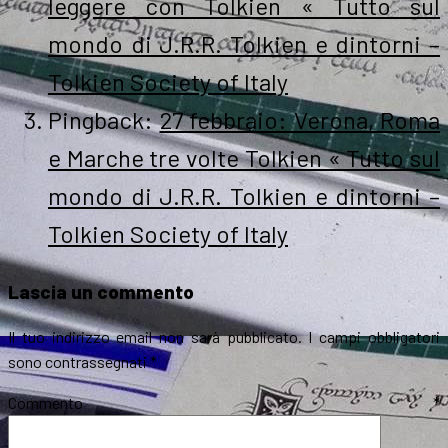
leggere con Tolkien « Tutto sul
mondo di J.R.R. Tolkien e dintorni –
Tolkien Society of Italy
Pingback:
27 febbraio: Verona, Roma
e Marche tre volte Tolkien « Tutto sul
mondo di J.R.R. Tolkien e dintorni –
Tolkien Society of Italy
Lascia un commento
Il tuo indirizzo email non sarà pubblicato.
I campi obbligatori
sono contrassegnati
*
Commento
*