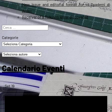
New Issue and editorial format for «I Quaderni di
Arda»
Receiver of a Tolkien’s letter discovered
Ricerca
per:
Categorie
Calendario Eventi
Set
19