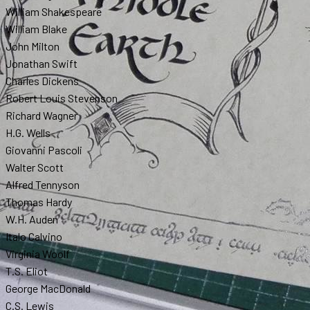
William Shakespeare
William Blake
John Milton
Jonathan Swift
Charles Dickens
Robert Louis Stevenson
Richard Wagner
H.G. Wells
Giovanni Pascoli
Walter Scott
Alfred Tennyson
Thomas Hardy
W.H. Auden
Italo Calvino
Virginia Woolf
T.S. Eliot
George MacDonald
C.S. Lewis