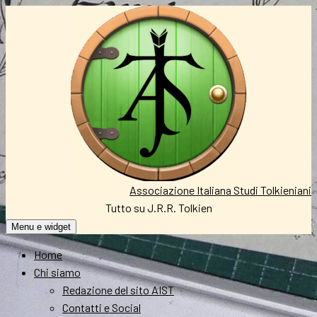
Vai
al
contenuto
Associazione Italiana Studi Tolkieniani
Tutto su J.R.R. Tolkien
Menu e widget
Home
Chi siamo
Redazione del sito AIST
Contatti e Social