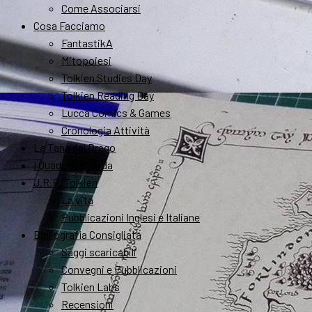
Come Associarsi
Cosa Facciamo
FantastikA
Mitopoiesi
Tolkien Studies Day
Tolkien Reading Day
Lucca Comics & Games
Cronologia Attività
La Tana del Drago
I Quaderni di Arda
J.R.R. Tolkien
La vita
Pubblicazioni Inglesi e Italiane
Bibliografia Consigliata
Saggi scaricabili
Convegni e Pubblicazioni
Tolkien Labs
Recensioni