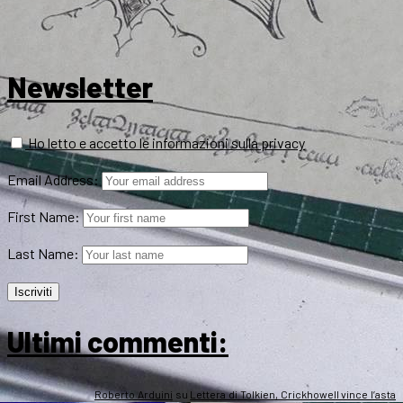
Newsletter
Ho letto e accetto le informazioni sulla privacy
Email Address:
First Name:
Last Name:
Ultimi commenti:
Roberto Arduini
su
Lettera di Tolkien, Crickhowell vince l’asta