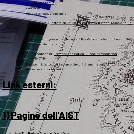
e fa un appello
2026-07-20
Ora è sistemato. Grazie mille!
Daniela
su
Lettera di Tolkien, Crickhowell vince l’asta e fa un
appello
2026-07-20
Salve a tutti, ho provato a cliccare sul link della raccolta fondi ma mi dice
che non esiste. Grazie
Gipsoteco
su
Tre anni con Fatica… Lost in translation
2026-07-10
Passatemi la battuta: e lasciamo che chi si lamenta aspetti il 2043 (o giù di
lì), così una volta scaduti…
Link esterni
:
1) Pagine dell'AIST
ArsT – Il blog (non più attivo)