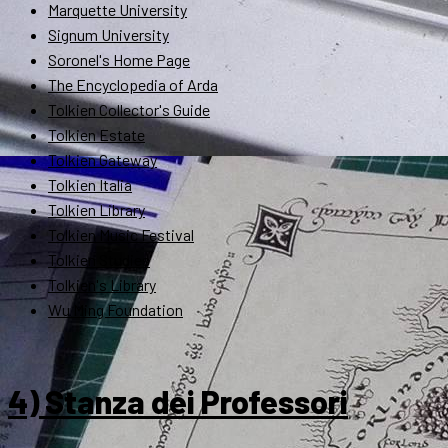
Marquette University
Signum University
Soronel's Home Page
The Encyclopedia of Arda
Tolkien Collector's Guide
Tolkien Estate
Tolkien Gateway
Tolkien Italia
Tolkien Library
Tolkien Music Festival
Tolkien Studies
Tolkien's Library
Wu Ming Foundation
4) Stanza dei Professori