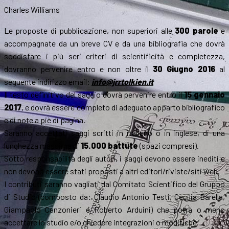
Charles Williams
Le proposte di pubblicazione, non superiori alle
300 parole
e
accompagnate da un breve CV e da una bibliografia che dovrà
soddisfare i più seri criteri di scientificità e completezza,
dovranno pervenire entro e non oltre il
30 Giugno 2016
al
seguente indirizzo email:
info@jrrtolkien.it
Il testo definitivo del saggio dovrà pervenire entro il
15 gennaio
2017
, e dovrà essere completo di adeguato apparto bibliografico
e di note a piè di pagina.
Saranno accettati saggi scritti in italiano o in inglese, di una
lunghezza massima di
15.000 battute
(spazi compresi).
Sotto responsabilità degli autori, i saggi devono essere inediti e
non devono essere stati proposti a altri editori/riviste/siti web.
I contributi saranno vagliati dal Comitato Scientifico del Gruppo
di Studio (composto da: Claudio Antonio Testi, Cecilia Barella,
Giampaolo Canzonieri e Roberto Arduini) che potrà o meno
accettare lo studio e/o chiedere integrazioni o modifiche.