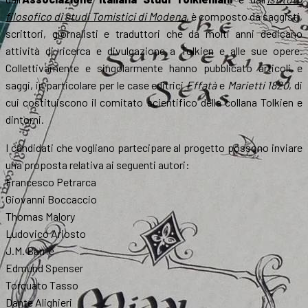
filosofico di studi Tomistici di Modena
, è composto da saggisti,
scrittori, giornalisti e traduttori che da molti anni dedicano
attività di ricerca e divulgazione a Tolkien e alle sue opere.
Collettivamente e singolarmente hanno pubblicato articoli e
saggi, in particolare per le case editrici
Effatà
e
Marietti 1820
, di
cui costituiscono il comitato scientifico della collana Tolkien e
dintorni.
I candidati che vogliano partecipare al progetto possono inviare
una proposta relativa ai seguenti autori:
Francesco Petrarca
Giovanni Boccaccio
Thomas Malory
Ludovico Ariosto
J.M. Barrie
Edmund Spenser
Torquato Tasso
Dante Alighieri