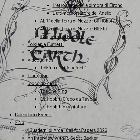
I retroscena della dimora di Elrond
L’ultimo portatore dell’Anello
Abiti della Terra di Mezzo: Gli Hobbit
Abiti della Terra di Mezzo: Gli Elfi
Il Signore del Fandom
Tolkien a Fumetti
Tolkien Calendars
Videogames
Tolkien e i videogiochi
Librigame
Gioco di Ruolo
The One Ring
Lo Hobbit (Gioco da Tavola)
Lo Hobbit in miniatura
Calendario Eventi
ENG
I Quaderni di Arda: Call for Papers 2026
An interview with R. Scott Bakker