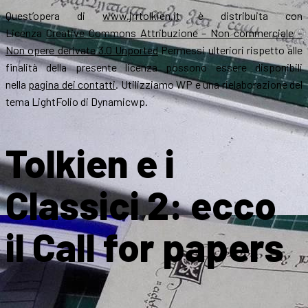
Quest’opera di
www.jrrtolkien.it
è distribuita con
Licenza
Creative Commons Attribuzione – Non commerciale –
Non opere derivate 3.0 Unported
Permessi ulteriori rispetto alle
finalità della presente licenza possono essere disponibili
nella
pagina dei contatti
. Utilizziamo WP e una rielaborazione del
tema LightFolio di Dynamicwp.
Tolkien e i
Classici 2: ecco
il Call for papers