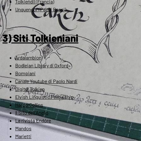
Tolkiendil (Francia)
Unquendor (Paesi Bassi)
3) Siti Tolkieniani
Ardalambion
Bodleian Library di Oxford
Bompiani
Canale Youtube di Paolo Nardi
Digital Tolkien
Elvish Linguistic Fellowship
HarperCollins
Il Sito dell'Anello
La rivista Endóre
Mandos
Marietti