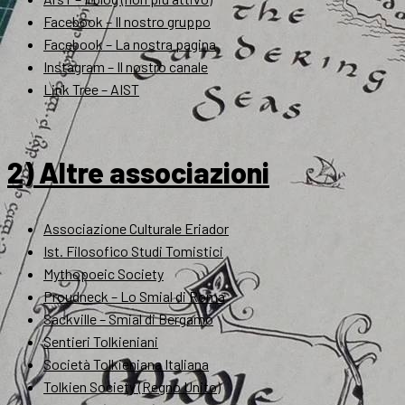
Facebook – Il nostro gruppo
Facebook – La nostra pagina
Instagram – Il nostro canale
Link Tree – AIST
2) Altre associazioni
Associazione Culturale Eriador
Ist. Filosofico Studi Tomistici
Mythopoeic Society
Proudneck – Lo Smial di Roma
Sackville – Smial di Bergamo
Sentieri Tolkieniani
Società Tolkieniana Italiana
Tolkien Society (Regno Unito)