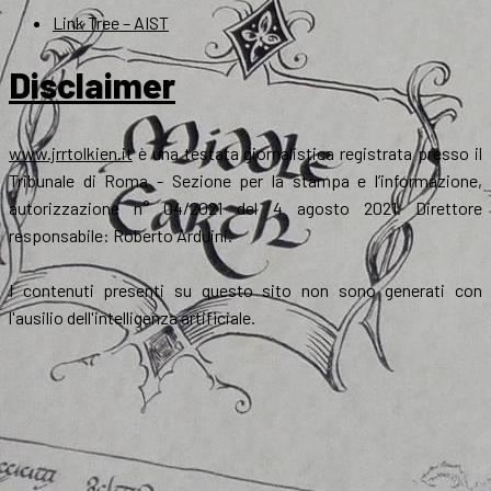
Link Tree – AIST
Disclaimer
www.jrrtolkien.it
è una testata giornalistica registrata presso il
Tribunale di Roma - Sezione per la stampa e l’informazione,
autorizzazione n° 04/2021 del 4 agosto 2021. Direttore
responsabile: Roberto Arduini.
I contenuti presenti su questo sito non sono generati con
l'ausilio dell'intelligenza artificiale.