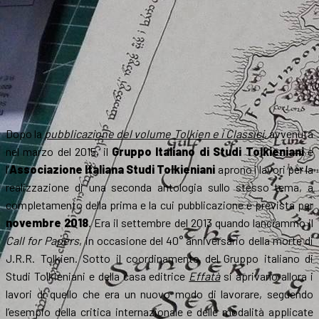
Dopo la
pubblicazione del volume Tolkien e i Classici
, avvenuta
nel marzo del 2015, il
Gruppo Italiano di Studi Tolkieniani
e
l’
Associazione Italiana Studi Tolkieniani
aprono i lavori per la
realizzazione di una seconda antologia sullo stesso tema, a
completamento della prima e la cui pubblicazione è prevista per
novembre 2018
. Era il settembre del 2013 quando lanciammo il
Call for Papers
, in occasione del 40° anniversario della morte di
J.R.R. Tolkien. Sotto il coordinamento del Gruppo italiano di
Studi Tolkieniani e della casa editrice
Effatà
si aprivano allora i
lavori di quello che era un nuovo modo di lavorare, seguendo
l’esempio della critica internazionale e delle modalità applicate