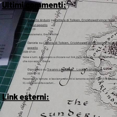
Ultimi commenti:
Roberto Arduini
su
Lettera di Tolkien, Crickhowell vince l’asta
e fa un appello
2026-07-20
Ora è sistemato. Grazie mille!
Daniela
su
Lettera di Tolkien, Crickhowell vince l’asta e fa un
appello
2026-07-20
Salve a tutti, ho provato a cliccare sul link della raccolta fondi ma mi dice
che non esiste. Grazie
Gipsoteco
su
Tre anni con Fatica… Lost in translation
2026-07-10
Passatemi la battuta: e lasciamo che chi si lamenta aspetti il 2043 (o giù di
lì), così una volta scaduti…
Link esterni
: