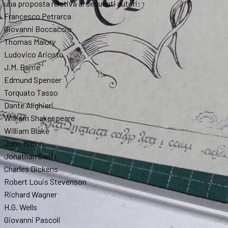
una proposta relativa ai seguenti autori:
Francesco Petrarca
Giovanni Boccaccio
Thomas Malory
Ludovico Ariosto
J.M. Barrie
Edmund Spenser
Torquato Tasso
Dante Alighieri
William Shakespeare
William Blake
John Milton
Jonathan Swift
Charles Dickens
Robert Louis Stevenson
Richard Wagner
H.G. Wells
Giovanni Pascoli