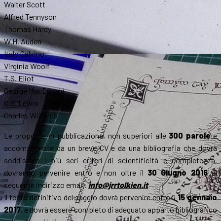
Walter Scott
Alfred Tennyson
Thomas Hardy
W.H. Auden
Italo Calvino
Virginia Woolf
T.S. Eliot
George MacDonald
C.S. Lewis
Charles Williams
Le proposte di pubblicazione, non superiori alle
300 parole
e
accompagnate da un breve CV e da una bibliografia che dovrà
soddisfare i più seri criteri di scientificità e completezza,
dovranno pervenire entro e non oltre il
30 Giugno 2016
al
seguente indirizzo email:
info@jrrtolkien.it
Il testo definitivo del saggio dovrà pervenire entro il
15 gennaio
2017
, e dovrà essere completo di adeguato apparto bibliografico