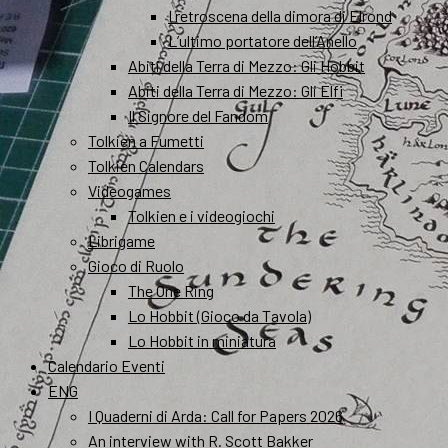
I retroscena della dimora di Elrond
L’ultimo portatore dell’Anello
Abiti della Terra di Mezzo: Gli Hobbit
Abiti della Terra di Mezzo: Gli Elfi
Il Signore del Fandom
Tolkien a Fumetti
Tolkien Calendars
Videogames
Tolkien e i videogiochi
Librigame
Gioco di Ruolo
The One Ring
Lo Hobbit (Gioco da Tavola)
Lo Hobbit in miniatura
Calendario Eventi
ENG
I Quaderni di Arda: Call for Papers 2026
An interview with R. Scott Bakker