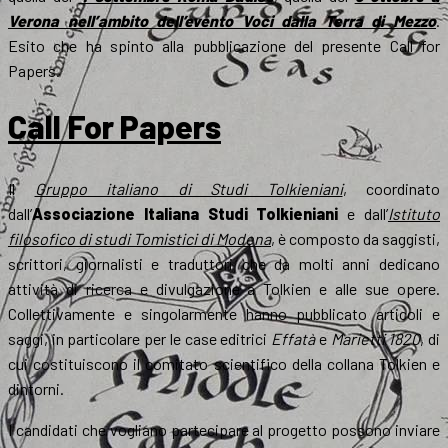
Verona nell’ambito dell’evento Voci dalla Terra di Mezzo
.
Esito che ha spinto alla pubblicazione del presente Call for
Papers.
Call For Papers
Il
Gruppo italiano di Studi Tolkieniani
, coordinato
dall’
Associazione Italiana Studi Tolkieniani
e dall’
Istituto
filosofico di studi Tomistici di Modena
, è composto da saggisti,
scrittori, giornalisti e traduttori che da molti anni dedicano
attività di ricerca e divulgazione a Tolkien e alle sue opere.
Collettivamente e singolarmente hanno pubblicato articoli e
saggi, in particolare per le case editrici
Effatà
e
Marietti 1820
, di
cui costituiscono il comitato scientifico della collana Tolkien e
dintorni.
I candidati che vogliano partecipare al progetto possono inviare