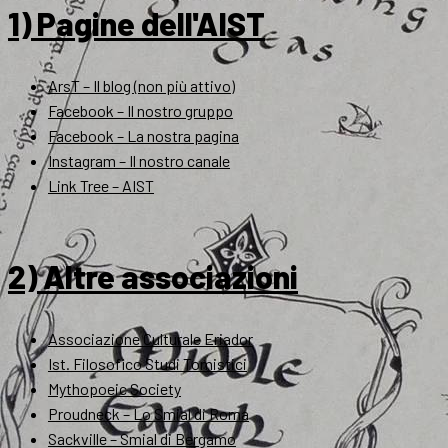
1) Pagine dell'AIST
ArsT – Il blog (non più attivo)
Facebook – Il nostro gruppo
Facebook – La nostra pagina
Instagram – Il nostro canale
Link Tree – AIST
2) Altre associazioni
Associazione Culturale Eriador
Ist. Filosofico Studi Tomistici
Mythopoeic Society
Proudneck – Lo Smial di Roma
Sackville – Smial di Bergamo