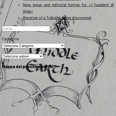
New Issue and editorial format for «I Quaderni di
Arda»
Receiver of a Tolkien’s letter discovered
Ricerca
per:
Categorie
Mappa dei prossimi eventi: