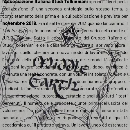
l’
Associazione Italiana Studi Tolkieniani
aprono i lavori per la
realizzazione di una seconda antologia sullo stesso tema, a
completamento della prima e la cui pubblicazione è prevista per
novembre 2018
. Era il settembre del 2013 quando lanciammo il
Call for Papers
, in occasione del 40° anniversario della morte di
J.R.R. Tolkien. Sotto il coordinamento del Gruppo italiano di
Studi Tolkieniani e della casa editrice
Effatà
si aprivano allora i
lavori di quello che era un nuovo modo di lavorare, seguendo
l’esempio della critica internazionale e delle modalità applicate
per ogni lavoro accademico. Diciotto mesi dopo, quell’idea è
divenuta una realtà concreta, con un volume intitolato
Tolkien e i
Classici
, realizzato grazie all’apporto di un numeroso gruppo di
studiosi italiani e stranieri e grazie a un accurato e approfondito
lavoro di selezione, tutoraggio, curatela e analisi di tutti i testi
pervenuti. Il numero delle proposte giunte prima dell’uscita del
volume era il triplo di quelle attese e ognuna di esse è stata
passata al vaglio critico per rispondere ai requisiti di qualità
accademica cui il progetto mirava. Un lavoro lungo ed estenuate