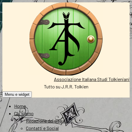
Vai
al
contenuto
Associazione Italiana Studi Tolkieniani
Tutto su J.R.R. Tolkien
Menu e widget
Home
Chi siamo
Redazione del sito AIST
Contatti e Social