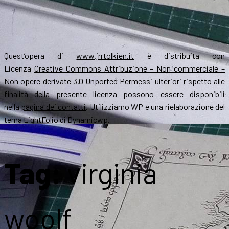
Quest’opera di
www.jrrtolkien.it
è distribuita con
Licenza
Creative Commons Attribuzione – Non commerciale –
Non opere derivate 3.0 Unported
Permessi ulteriori rispetto alle
finalità della presente licenza possono essere disponibili
nella
pagina dei contatti
. Utilizziamo WP e una rielaborazione del
tema LightFolio di Dynamicwp.
Tag:
virginia
woolf