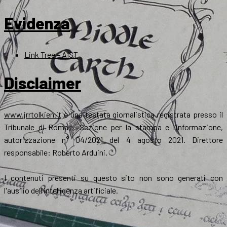
Evidenza
Link Tree – AIST
Disclaimer
www.jrrtolkien.it
è una testata giornalistica registrata presso il
Tribunale di Roma - Sezione per la stampa e l’informazione,
autorizzazione n° 04/2021 del 4 agosto 2021. Direttore
responsabile: Roberto Arduini.
I contenuti presenti su questo sito non sono generati con
l'ausilio dell'intelligenza artificiale.