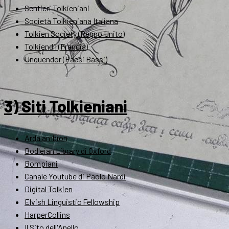
Sentieri Tolkieniani
Società Tolkieniana Italiana
Tolkien Society (Regno Unito)
Tolkiendil (Francia)
Unquendor (Paesi Bassi)
3) Siti Tolkieniani
Ardalambion
Bodleian Library di Oxford
Bompiani
Canale Youtube di Paolo Nardi
Digital Tolkien
Elvish Linguistic Fellowship
HarperCollins
Il Sito dell'Anello