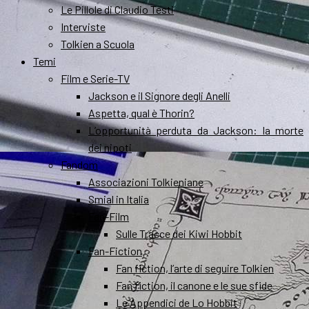
Le Pillole di Claudio Testi
Interviste
Tolkien a Scuola
Temi
Film e Serie-TV
Jackson e il Signore degli Anelli
Aspetta, qual è Thorin?
L’opportunità perduta da Jackson: la morte
dei nipoti
Fandom
Associazioni Tolkieniane
Smial in Italia
Fan-Film
Sulle Tracce dei Kiwi Hobbit
Fan-Fiction
Fan fiction, l’arte di seguire Tolkien
Fan fiction, il canone e le sue sfide
Le Appendici de Lo Hobbit