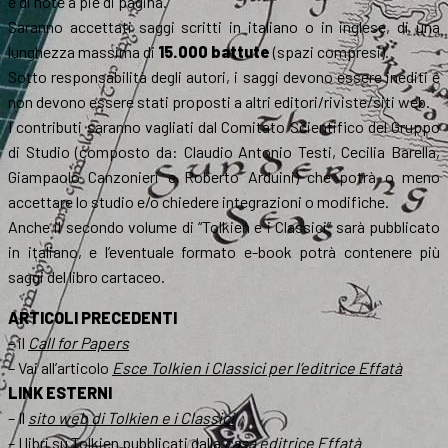
e di note a piè di pagina.
Saranno accettati saggi scritti in italiano o in inglese, di una
lunghezza massima di
15.000 battute
(spazi compresi).
Sotto responsabilità degli autori, i saggi devono essere inediti e
non devono essere stati proposti a altri editori/riviste/siti web.
I contributi saranno vagliati dal Comitato Scientifico del Gruppo
di Studio (composto da: Claudio Antonio Testi, Cecilia Barella,
Giampaolo Canzonieri e Roberto Arduini) che potrà o meno
accettare lo studio e/o chiedere integrazioni o modifiche.
Anche il secondo volume di “Tolkien e i Classici” sarà pubblicato
in italiano, e l’eventuale formato e-book potrà contenere più
saggi del libro cartaceo.
ARTICOLI PRECEDENTI
– il
Call for Papers
– Vai all’articolo
Esce Tolkien i Classici per l’editrice Effatà
LINK ESTERNI
– Il
sito web di Tolkien e i Classici
– I libri su Tolkien pubblicati dalla
casa editrice Effatà