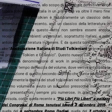
dalla prima esperienza, allo scopo di sdoganare definitivamente
l’opera tolkieniana in Italia in un piano che va oltre il mero fine
divulgativo. J.R.R. Tolkien è indubbiamente un classico della
letteratura del Novecento, anzi un classico della letteratura in
assoluto. Tuttavia questo fatto non sembra essere ancora
recepito negli ambienti universitari, soprattutto italiani, e nelle
antologie di letteratura in genere. È da questa consapevolezza
che l’
Associazione Italiana di Studi Tolkieniani
ha promosso
il progetto “Tolkien e i Classici”. Questo nuovo
Call for Papers
rispetta la denominazione di work in progress dello scorso
marzo, ai tempo dell’uscita del volume, dove veniva anticipata la
realizzazione di questo secondo capitolo che punta ad innalzare
ulteriormente la qualità dei studi tolkieniani nel nostro Paese.
Il primo volume ha avuto un successo pressoché inaspettato
con presentazioni, sempre più numerose, in gran parte della
Penisola, come quella recente a
“Più Libri Più Liberi” a palazzo
dei Congressi di Roma tenutasi lunedì 7 dicembre 2015
, o
quella del
4 settembre Roma Dadisé
, quella del
3 ottobre a