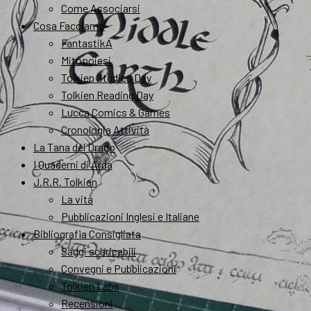
Come Associarsi
Cosa Facciamo
FantastikA
Mitopoiesi
Tolkien Studies Day
Tolkien Reading Day
Lucca Comics & Games
Cronologia Attività
La Tana del Drago
I Quaderni di Arda
J.R.R. Tolkien
La vita
Pubblicazioni Inglesi e Italiane
Bibliografia Consigliata
Saggi scaricabili
Convegni e Pubblicazioni
Tolkien Labs
Recensioni