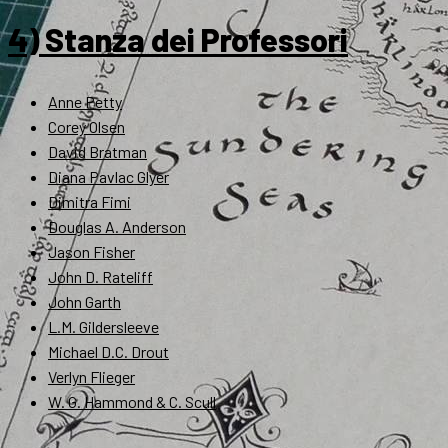
4) Stanza dei Professori
Anne Petty
Corey Olsen
David Bratman
Diana Pavlac Glyer
Dimitra Fimi
Douglas A. Anderson
Jason Fisher
John D. Rateliff
John Garth
L.M. Gildersleeve
Michael D.C. Drout
Verlyn Flieger
W. G. Hammond & C. Scull