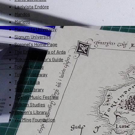
La rivista Endóre
Mandos
Marietti
Marquette University
Signum University
Soronel's Home Page
The Encyclopedia of Arda
Tolkien Collector's Guide
Tolkien Estate
Tolkien Gateway
Tolkien Italia
Tolkien Library
Tolkien Music Festival
Tolkien Studies
Tolkien's Library
Wu Ming Foundation