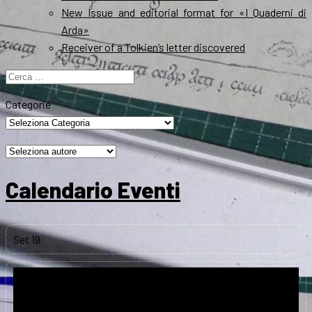
New Issue and editorial format for «I Quaderni di
Arda»
Receiver of a Tolkien’s letter discovered
Ricerca
per:
Categorie
Calendario Eventi
Set
19