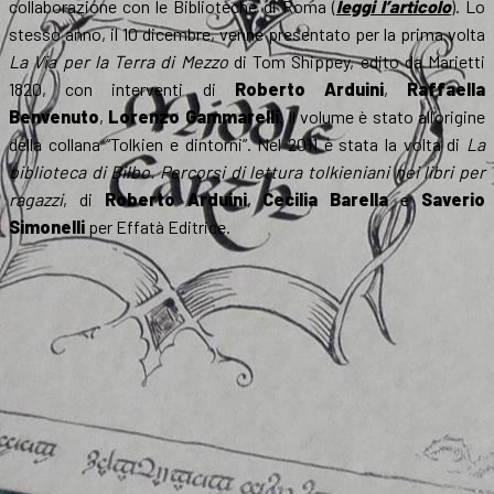
collaborazione con le Biblioteche di Roma (
leggi l’articolo
). Lo
stesso anno, il 10 dicembre, venne presentato per la prima volta
La Via per la Terra di Mezzo
di Tom Shippey, edito da Marietti
1820, con interventi di
Roberto Arduini
,
Raffaella
Benvenuto
,
Lorenzo Gammarelli
. Il volume è stato all’origine
della collana “Tolkien e dintorni”. Nel 2011 è stata la volta di
La
biblioteca di Bilbo. Percorsi di lettura tolkieniani nei libri per
ragazzi
, di
Roberto Arduini
,
Cecilia Barella
e
Saverio
Simonelli
per Effatà Editrice.