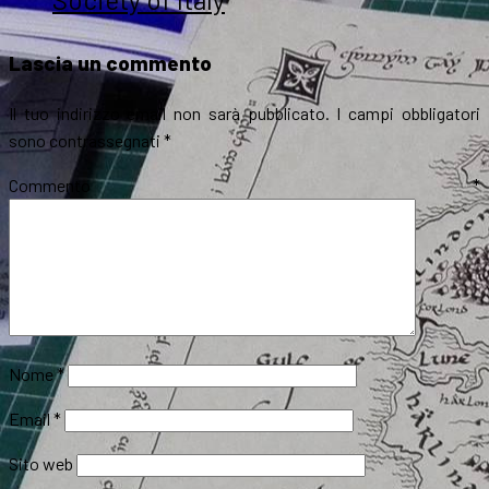
Lascia un commento
Il tuo indirizzo email non sarà pubblicato.
I campi obbligatori
sono contrassegnati
*
Commento
*
Nome
*
Email
*
Sito web