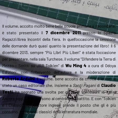
Il volume, accolto molto bene belle scuole primarie e secondarie,
è stato presentato il
7 dicembre 2011
presso lo Spazio
Ragazzi/Area Incontri della fiera. In quell’occasione la sessione
delle domande durò quasi quanto la presentazione del libro! Il 6
dicembre 2013, sempre “Più Libri Più Liberi” è stata l’occasione
per presentare, nella sala Turchese, il volume “Difendere la Terra di
Mezzo – Scritti su JRR Tolkien” di
Wu Ming 4
a cura di Odoya
Edizioni, con l’intervento dell’autore e la moderazione di
Roberto Arduini
. Il volume, bene accolto da critica e lettori, è
stato un caso editoriale che, insieme a
Santi Pagani
di
Claudio
Testi
, ha segnato una svolta per gli studi tolkieniani in Italia.
Ancora oggi, i due libri sono al centro del dibattito. E con “Tolkien
e i Classici”, lo scrittore inglese prende il posto che gli è più
consono, tra i grandi classici della letteratura mondiale.