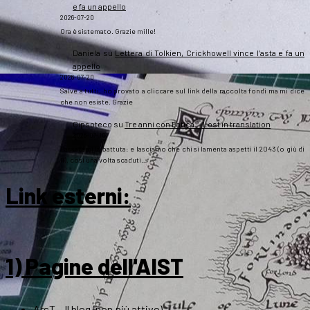
e fa un appello
2026-07-20
Ora è sistemato. Grazie mille!
Daniela
su
Lettera di Tolkien, Crickhowell vince l’asta e fa un
appello
2026-07-20
Salve a tutti, ho provato a cliccare sul link della raccolta fondi ma mi dice
che non esiste. Grazie
Gipsoteco
su
Tre anni con Fatica… Lost in translation
2026-07-10
Passatemi la battuta: e lasciamo che chi si lamenta aspetti il 2043 (o giù di
lì), così una volta scaduti…
Link esterni
:
1) Pagine dell'AIST
ArsT – Il blog (non più attivo)