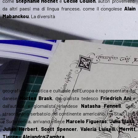
come
Stéphanie Hochet
e
Cécile Coulon
, autori provenienti
da altri paesi ma di lingua francese, come il congolese
Alain
Mabanckou
. La diversità
geografica, linguistica e culturale dell’Europa è rappresentata dal
danese
Morten Brask
, dal giallista tedesco
Friedrich Ani
e
dall’autrice e giornalista irlandese
Natasha Fennell
. Dallo
straordinario serbatoio del continente americano, tra Stati Uniti
e Sudamerica, arrivano invece
Marcelo Figueras
,
Julia Glass
,
Julian Herbert
,
Scott Spencer
,
Valeria Luiselli
,
Merritt
Tierce
e
Alejandro Zambra
.