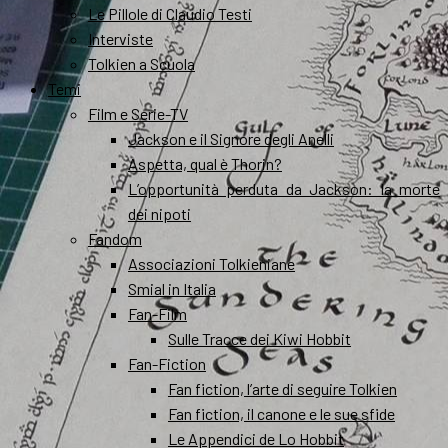
Le Pillole di Claudio Testi
Interviste
Tolkien a Scuola
Temi
Film e Serie-TV
Jackson e il Signore degli Anelli
Aspetta, qual è Thorin?
L’opportunità perduta da Jackson: la morte
dei nipoti
Fandom
Associazioni Tolkieniane
Smial in Italia
Fan-Film
Sulle Tracce dei Kiwi Hobbit
Fan-Fiction
Fan fiction, l’arte di seguire Tolkien
Fan fiction, il canone e le sue sfide
Le Appendici de Lo Hobbit