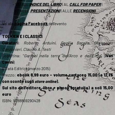
– VAI ALL’
INDICE DEL LIBRO
| AL
CALL FOR PAPER
|
ALLE
PRESENTAZIONI
| ALLE
RECENSIONI
Vai alla
pagina Facebook
dell’evento
TOLKIEN E I CLASSICI
Curatori
:
Roberto Arduini, Cecilia Barella, Giampaolo
Canzonieri, Claudio A. Testi
Copertina: “
Garthol nella terra dell’Arco e dell’Elmo
” (
Ivan
Cavini
)
Effatà Editrice (marzo 2015)
Prezzo:
ebook 6,99 euro – volume cartaceo 15,00 (a 12,75
con sconto sugli
store online
).
Sul sito dell’editore, libro + ebook (gratuito) a soli 15,00
euro
ISBN: 9788869290428
.