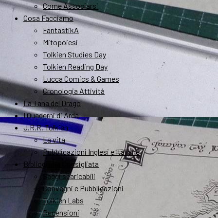
Come Associarsi
Cosa Facciamo
FantastikA
Mitopoiesi
Tolkien Studies Day
Tolkien Reading Day
Lucca Comics & Games
Cronologia Attività
La Tana del Drago
I Quaderni di Arda
J.R.R. Tolkien
La vita
Pubblicazioni Inglesi e Italiane
Bibliografia Consigliata
Saggi scaricabili
Convegni e Pubblicazioni
Tolkien Labs
Recensioni