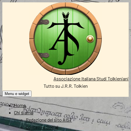
Vai
al
contenuto
Associazione Italiana Studi Tolkieniani
Tutto su J.R.R. Tolkien
Menu e widget
Home
Chi siamo
Redazione del sito AIST
Contatti e Social