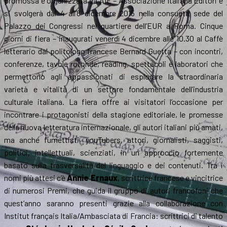
promossa e organizzata da AIE – Associazione Italiana Editori e
si svolgerà dal 4 all’8 dicembre 2015 nella consueta sede del
Palazzo dei Congressi nel quartiere dell’EUR a Roma. Cinque
giorni di fiera – inaugurati venerdì 4 dicembre alle 10.30 al Caffè
letterario dal politologo francese Bernard Guetta – con incontri,
conferenze, tavole rotonde, reading, spettacoli e laboratori che
permettono agli appassionati di esplorare la straordinaria
varietà e vitalità di un settore fondamentale dell’industria
culturale italiana. La fiera offre ai visitatori l’occasione per
incontrare i protagonisti della stagione editoriale, le promesse
della nuova letteratura internazionale, gli autori italiani più amati,
ma anche fumettisti, youTubers, attori, giornalisti, saggisti,
politici, intellettuali, scienziati, in un approccio fortemente
basato sulla trasversalità del linguaggio e dei contenuti. Tra i
nomi più attesi c’è
Annie Ernaux
, scrittrice francese e vincitrice
di numerosi Premi, che guida il gruppo di autori francofoni che
quest’anno saranno presenti grazie alla collaborazione con
Institut français Italia/Ambasciata di Francia: scrittrici di talento