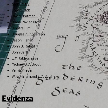
Anne Petty
Corey Olsen
David Bratman
Diana Pavlac Glyer
Dimitra Fimi
Douglas A. Anderson
Jason Fisher
John D. Rateliff
John Garth
L.M. Gildersleeve
Michael D.C. Drout
Verlyn Flieger
W. G. Hammond & C. Scull
Evidenza