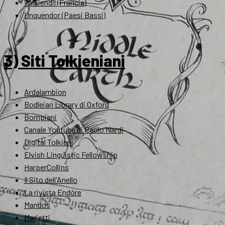
Tolkiendil (Francia)
Unquendor (Paesi Bassi)
3) Siti Tolkieniani
Ardalambion
Bodleian Library di Oxford
Bompiani
Canale Youtube di Paolo Nardi
Digital Tolkien
Elvish Linguistic Fellowship
HarperCollins
Il Sito dell'Anello
La rivista Endóre
Mandos
Marietti