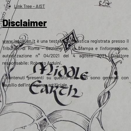
Link Tree – AIST
Disclaimer
www.jrrtolkien.it
è una testata giornalistica registrata presso il
Tribunale di Roma - Sezione per la stampa e l’informazione,
autorizzazione n° 04/2021 del 4 agosto 2021. Direttore
responsabile: Roberto Arduini.
I contenuti presenti su questo sito non sono generati con
l'ausilio dell'intelligenza artificiale.