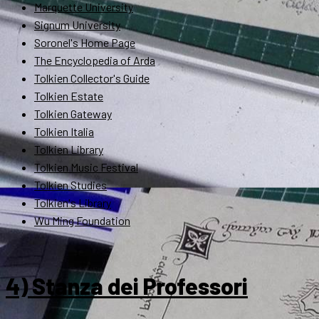
Marquette University
Signum University
Soronel's Home Page
The Encyclopedia of Arda
Tolkien Collector's Guide
Tolkien Estate
Tolkien Gateway
Tolkien Italia
Tolkien Library
Tolkien Music Festival
Tolkien Studies
Tolkien's Library
Wu Ming Foundation
4) Stanza dei Professori