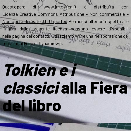
Quest’opera di
www.jrrtolkien.it
è distribuita con
Licenza
Creative Commons Attribuzione – Non commerciale –
Non opere derivate 3.0 Unported
Permessi ulteriori rispetto alle
finalità della presente licenza possono essere disponibili
nella
pagina dei contatti
. Utilizziamo WP e una rielaborazione del
tema LightFolio di Dynamicwp.
Tolkien e i
classici
alla Fiera
del libro