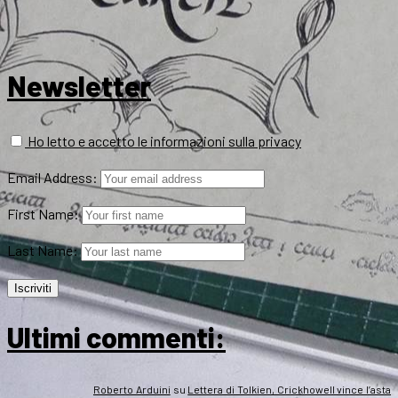
Newsletter
Ho letto e accetto le informazioni sulla privacy
Email Address:
First Name:
Last Name:
Ultimi commenti:
Roberto Arduini
su
Lettera di Tolkien, Crickhowell vince l’asta