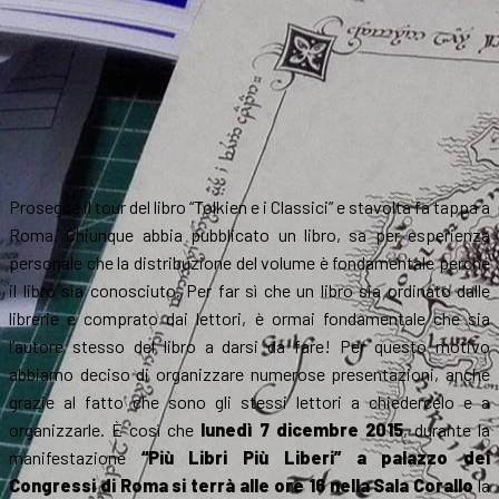
Prosegue il tour del libro “Tolkien e i Classici” e stavolta fa tappa a
Roma. Chiunque abbia pubblicato un libro, sa per esperienza
personale che la distribuzione del volume è fondamentale perché
il libro sia conosciuto. Per far sì che un libro sia ordinato dalle
librerie e comprato dai lettori, è ormai fondamentale che sia
l’autore stesso del libro a darsi da fare! Per questo motivo
abbiamo deciso di organizzare numerose presentazioni, anche
grazie al fatto che sono gli stessi lettori a chiedercelo e a
organizzarle. È così che
lunedì 7 dicembre 2015
, durante la
manifestazione
“Più Libri Più Liberi” a palazzo dei
Congressi di Roma si terrà alle ore 16 nella Sala Corallo
la