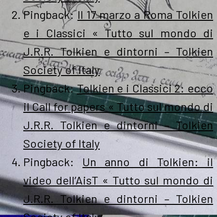
Pingback:
Il 17 marzo a Roma Tolkien
e i Classici « Tutto sul mondo di
J.R.R. Tolkien e dintorni – Tolkien
Society of Italy
Pingback:
Tolkien e i Classici 2: ecco
il Call for papers « Tutto sul mondo di
J.R.R. Tolkien e dintorni – Tolkien
Society of Italy
Pingback:
Un anno di Tolkien: il
video dell’AisT « Tutto sul mondo di
J.R.R. Tolkien e dintorni – Tolkien
Society of Italy