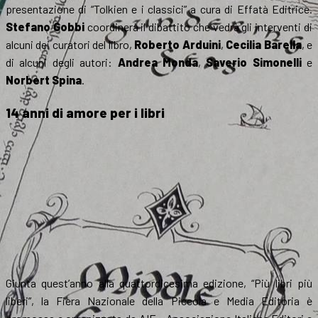
presentazione di “Tolkien e i classici” a cura di Effatà Editrice.
Stefano Gobbi
coordinerà il dibattito che vedrà gli interventi di
alcuni dei curatori del libro,
Roberto Arduini
,
Cecilia Barella
, e
di alcuni degli autori:
Andrea Monda
,
Saverio Simonelli
e
Norbert Spina
.
14 anni di amore per i libri
Giunta quest’anno alla quattordicesima edizione, “Più libri più
liberi”, la Fiera Nazionale della Piccola e Media Editoria è