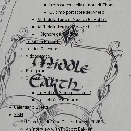
I retroscena della dimora di Elrond
L’ultimo portatore dell’Anello
Abiti della Terra di Mezzo: Gli Hobbit
Abiti della Terra di Mezzo: Gli Elfi
Il Signore del Fandom
Tolkien a Fumetti
Tolkien Calendars
Videogames
Tolkien e i videogiochi
Librigame
Gioco di Ruolo
The One Ring
Lo Hobbit (Gioco da Tavola)
Lo Hobbit in miniatura
Calendario Eventi
ENG
I Quaderni di Arda: Call for Papers 2026
An interview with R. Scott Bakker