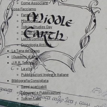
Come Associarsi
Cosa Facciamo
FantastikA
Mitopoiesi
Tolkien Studies Day
Tolkien Reading Day
Lucca Comics & Games
Cronologia Attività
La Tana del Drago
I Quaderni di Arda
J.R.R. Tolkien
La vita
Pubblicazioni Inglesi e Italiane
Bibliografia Consigliata
Saggi scaricabili
Convegni e Pubblicazioni
Tolkien Labs
Recensioni