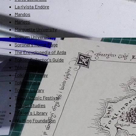
La rivista Endóre
Mandos
Marietti
Marquette University
Signum University
Soronel's Home Page
The Encyclopedia of Arda
Tolkien Collector's Guide
Tolkien Estate
Tolkien Gateway
Tolkien Italia
Tolkien Library
Tolkien Music Festival
Tolkien Studies
Tolkien's Library
Wu Ming Foundation