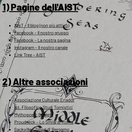
1) Pagine dell'AIST
ArsT – Il blog (non più attivo)
Facebook – Il nostro gruppo
Facebook – La nostra pagina
Instagram – Il nostro canale
Link Tree – AIST
2) Altre associazioni
Associazione Culturale Eriador
Ist. Filosofico Studi Tomistici
Mythopoeic Society
Proudneck – Lo Smial di Roma
Sackville – Smial di Bergamo