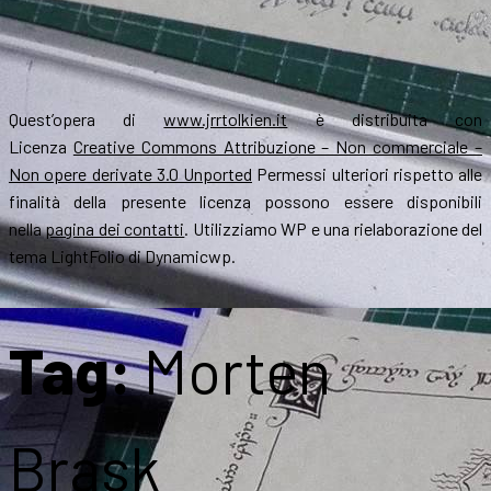
Quest’opera di
www.jrrtolkien.it
è distribuita con
Licenza
Creative Commons Attribuzione – Non commerciale –
Non opere derivate 3.0 Unported
Permessi ulteriori rispetto alle
finalità della presente licenza possono essere disponibili
nella
pagina dei contatti
. Utilizziamo WP e una rielaborazione del
tema LightFolio di Dynamicwp.
Tag:
Morten
Brask