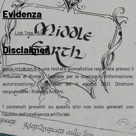
Evidenza
Link Tree – AIST
Disclaimer
www.jrrtolkien.it
è una testata giornalistica registrata presso il
Tribunale di Roma - Sezione per la stampa e l’informazione,
autorizzazione n° 04/2021 del 4 agosto 2021. Direttore
responsabile: Roberto Arduini.
I contenuti presenti su questo sito non sono generati con
l'ausilio dell'intelligenza artificiale.