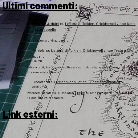
Ultimi commenti:
Roberto Arduini
su
Lettera di Tolkien, Crickhowell vince l’asta
e fa un appello
2026-07-20
Ora è sistemato. Grazie mille!
Daniela
su
Lettera di Tolkien, Crickhowell vince l’asta e fa un
appello
2026-07-20
Salve a tutti, ho provato a cliccare sul link della raccolta fondi ma mi dice
che non esiste. Grazie
Gipsoteco
su
Tre anni con Fatica… Lost in translation
2026-07-10
Passatemi la battuta: e lasciamo che chi si lamenta aspetti il 2043 (o giù di
lì), così una volta scaduti…
Link esterni
: