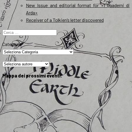
New Issue and editorial format for «I Quaderni di
Arda»
Receiver of a Tolkien’s letter discovered
Ricerca
per:
Categorie
Mappa dei prossimi eventi: