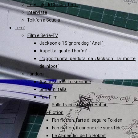
Le Pillole di Claudio Testi
Interviste
Tolkien a Scuola
Temi
Film e Serie-TV
Jackson e il Signore degli Anelli
Aspetta, qual è Thorin?
L’opportunità perduta da Jackson: la morte
dei nipoti
Fandom
Associazioni Tolkieniane
Smial in Italia
Fan-Film
Sulle Tracce dei Kiwi Hobbit
Fan-Fiction
Fan fiction, l’arte di seguire Tolkien
Fan fiction, il canone e le sue sfide
Le Appendici de Lo Hobbit