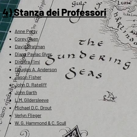
4) Stanza dei Professori
Anne Petty
Corey Olsen
David Bratman
Diana Pavlac Glyer
Dimitra Fimi
Douglas A. Anderson
Jason Fisher
John D. Rateliff
John Garth
L.M. Gildersleeve
Michael D.C. Drout
Verlyn Flieger
W. G. Hammond & C. Scull