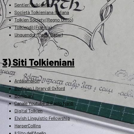
Sentieri Tolkieniani
Società Tolkieniana Italiana
Tolkien Society (Regno Unito)
Tolkiendil (Francia)
Unquendor (Paesi Bassi)
3) Siti Tolkieniani
Ardalambion
Bodleian Library di Oxford
Bompiani
Canale Youtube di Paolo Nardi
Digital Tolkien
Elvish Linguistic Fellowship
HarperCollins
Il Sito dell'Anello