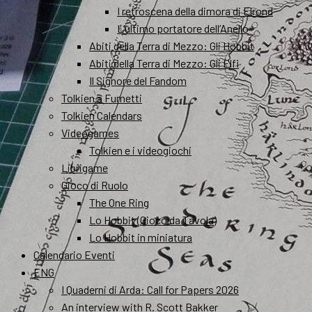
I retroscena della dimora di Elrond
L’ultimo portatore dell’Anello
Abiti della Terra di Mezzo: Gli Hobbit
Abiti della Terra di Mezzo: Gli Elfi
Il Signore del Fandom
Tolkien a Fumetti
Tolkien Calendars
Videogames
Tolkien e i videogiochi
Librigame
Gioco di Ruolo
The One Ring
Lo Hobbit (Gioco da Tavola)
Lo Hobbit in miniatura
Calendario Eventi
ENG
I Quaderni di Arda: Call for Papers 2026
An interview with R. Scott Bakker