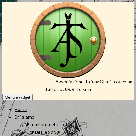
Vai
al
contenuto
Associazione Italiana Studi Tolkieniani
Tutto su J.R.R. Tolkien
Menu e widget
Home
Chi siamo
Redazione del sito AIST
Contatti e Social