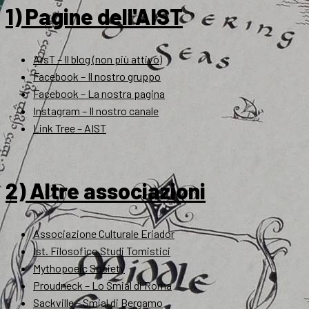
1) Pagine dell'AIST
ArsT – Il blog (non più attivo)
Facebook – Il nostro gruppo
Facebook – La nostra pagina
Instagram – Il nostro canale
Link Tree – AIST
2) Altre associazioni
Associazione Culturale Eriador
Ist. Filosofico Studi Tomistici
Mythopoeic Society
Proudneck – Lo Smial di Roma
Sackville – Smial di Bergamo