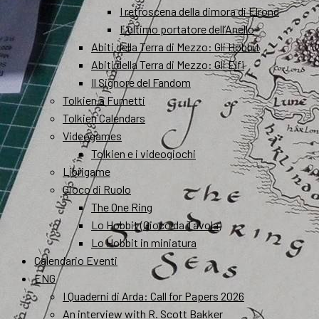
I retroscena della dimora di Elrond
L’ultimo portatore dell’Anello
Abiti della Terra di Mezzo: Gli Hobbit
Abiti della Terra di Mezzo: Gli Elfi
Il Signore del Fandom
Tolkien a Fumetti
Tolkien Calendars
Videogames
Tolkien e i videogiochi
Librigame
Gioco di Ruolo
The One Ring
Lo Hobbit (Gioco da Tavola)
Lo Hobbit in miniatura
Calendario Eventi
ENG
I Quaderni di Arda: Call for Papers 2026
An interview with R. Scott Bakker