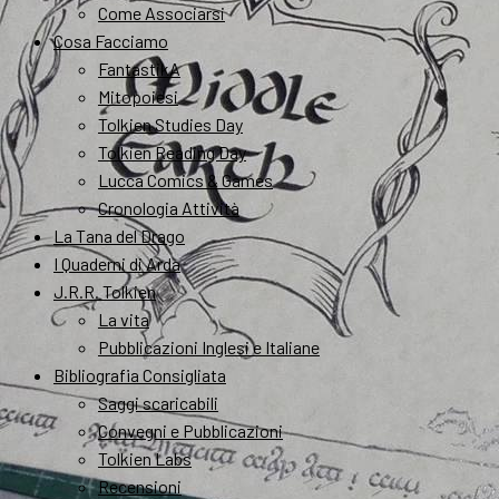
Come Associarsi
Cosa Facciamo
FantastikA
Mitopoiesi
Tolkien Studies Day
Tolkien Reading Day
Lucca Comics & Games
Cronologia Attività
La Tana del Drago
I Quaderni di Arda
J.R.R. Tolkien
La vita
Pubblicazioni Inglesi e Italiane
Bibliografia Consigliata
Saggi scaricabili
Convegni e Pubblicazioni
Tolkien Labs
Recensioni