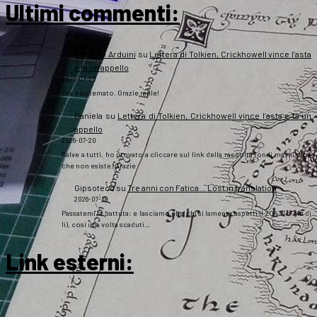
Ultimi commenti:
Roberto Arduini
su
Lettera di Tolkien, Crickhowell vince l’asta
e fa un appello
2026-07-20
Ora è sistemato. Grazie mille!
Daniela
su
Lettera di Tolkien, Crickhowell vince l’asta e fa un
appello
2026-07-20
Salve a tutti, ho provato a cliccare sul link della raccolta fondi ma mi dice
che non esiste. Grazie
Gipsoteco
su
Tre anni con Fatica… Lost in translation
2026-07-10
Passatemi la battuta: e lasciamo che chi si lamenta aspetti il 2043 (o giù di
lì), così una volta scaduti…
Link esterni
: