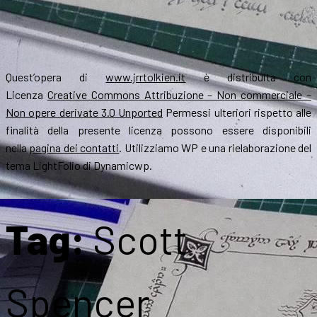
Quest’opera di
www.jrrtolkien.it
è distribuita con
Licenza
Creative Commons Attribuzione – Non commerciale –
Non opere derivate 3.0 Unported
Permessi ulteriori rispetto alle
finalità della presente licenza possono essere disponibili
nella
pagina dei contatti
. Utilizziamo WP e una rielaborazione del
tema LightFolio di Dynamicwp.
Tag:
Scott
Spencer