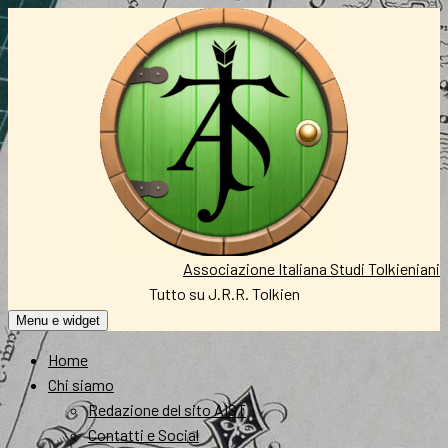
Vai
al
contenuto
Associazione Italiana Studi Tolkieniani
Tutto su J.R.R. Tolkien
Menu e widget
Home
Chi siamo
Redazione del sito AIST
Contatti e Social