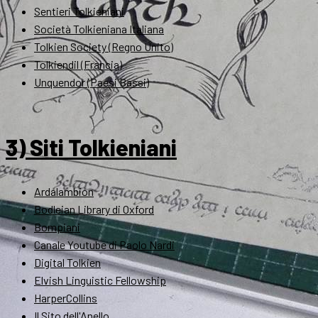
Sentieri Tolkieniani
Società Tolkieniana Italiana
Tolkien Society (Regno Unito)
Tolkiendil (Francia)
Unquendor (Paesi Bassi)
3) Siti Tolkieniani
Ardalambion
Bodleian Library di Oxford
Bompiani
Canale Youtube di Paolo Nardi
Digital Tolkien
Elvish Linguistic Fellowship
HarperCollins
Il Sito dell'Anello