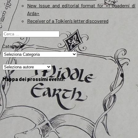
New Issue and editorial format for «I Quaderni di
Arda»
Receiver of a Tolkien’s letter discovered
Ricerca
per:
Categorie
Mappa dei prossimi eventi: