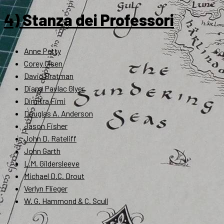
4) Stanza dei Professori
Anne Petty
Corey Olsen
David Bratman
Diana Pavlac Glyer
Dimitra Fimi
Douglas A. Anderson
Jason Fisher
John D. Rateliff
John Garth
L.M. Gildersleeve
Michael D.C. Drout
Verlyn Flieger
W. G. Hammond & C. Scull