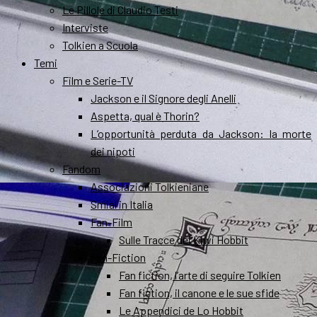
Le Pillole di Claudio Testi
Interviste
Tolkien a Scuola
Temi
Film e Serie-TV
Jackson e il Signore degli Anelli
Aspetta, qual è Thorin?
L’opportunità perduta da Jackson: la morte
dei nipoti
Fandom
Associazioni Tolkieniane
Smial in Italia
Fan-Film
Sulle Tracce dei Kiwi Hobbit
Fan-Fiction
Fan fiction, l’arte di seguire Tolkien
Fan fiction, il canone e le sue sfide
Le Appendici de Lo Hobbit