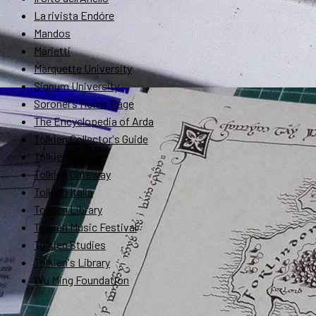
La rivista Endóre
Mandos
Marietti
Marquette University
Signum University
Soronel's Home Page
The Encyclopedia of Arda
Tolkien Collector's Guide
Tolkien Estate
Tolkien Gateway
Tolkien Italia
Tolkien Library
Tolkien Music Festival
Tolkien Studies
Tolkien's Library
Wu Ming Foundation