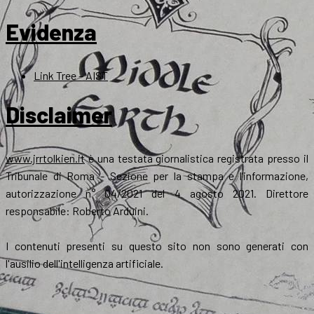
Evidenza
Link Tree – AIST
Disclaimer
www.jrrtolkien.it
è una testata giornalistica registrata presso il
Tribunale di Roma - Sezione per la stampa e l’informazione,
autorizzazione n° 04/2021 del 4 agosto 2021. Direttore
responsabile: Roberto Arduini.
I contenuti presenti su questo sito non sono generati con
l'ausilio dell'intelligenza artificiale.