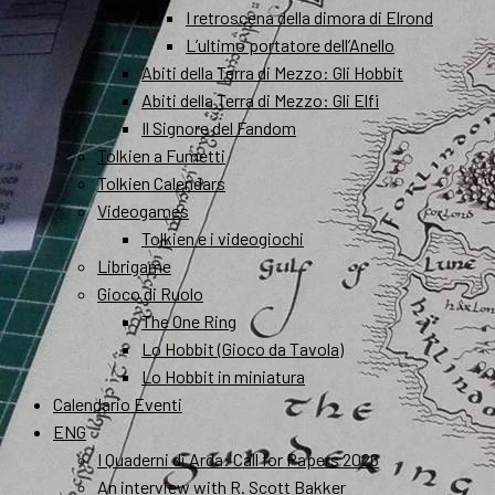
I retroscena della dimora di Elrond
L’ultimo portatore dell’Anello
Abiti della Terra di Mezzo: Gli Hobbit
Abiti della Terra di Mezzo: Gli Elfi
Il Signore del Fandom
Tolkien a Fumetti
Tolkien Calendars
Videogames
Tolkien e i videogiochi
Librigame
Gioco di Ruolo
The One Ring
Lo Hobbit (Gioco da Tavola)
Lo Hobbit in miniatura
Calendario Eventi
ENG
I Quaderni di Arda: Call for Papers 2026
An interview with R. Scott Bakker