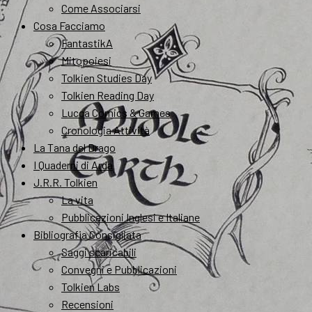
Come Associarsi
Cosa Facciamo
FantastikA
Mitopoiesi
Tolkien Studies Day
Tolkien Reading Day
Lucca Comics & Games
Cronologia Attività
La Tana del Drago
I Quaderni di Arda
J.R.R. Tolkien
La vita
Pubblicazioni Inglesi e Italiane
Bibliografia Consigliata
Saggi scaricabili
Convegni e Pubblicazioni
Tolkien Labs
Recensioni