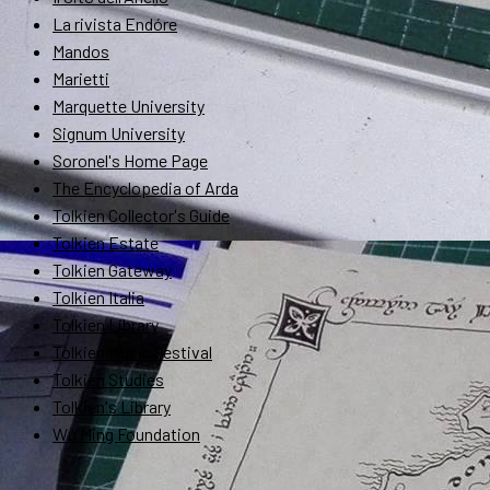
La rivista Endóre
Mandos
Marietti
Marquette University
Signum University
Soronel's Home Page
The Encyclopedia of Arda
Tolkien Collector's Guide
Tolkien Estate
Tolkien Gateway
Tolkien Italia
Tolkien Library
Tolkien Music Festival
Tolkien Studies
Tolkien's Library
Wu Ming Foundation