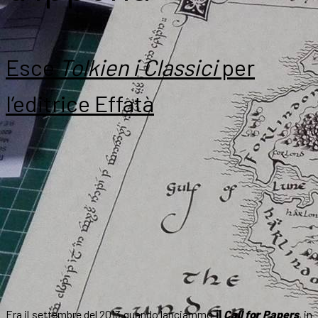
Esce
Tolkien i Classici
per
l’editrice Effatà
Era il settembre del 2013 quando lanciammo
il
Call for Papers
, in