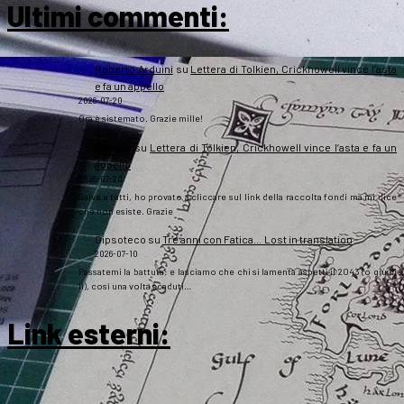
Ultimi commenti:
Roberto Arduini
su
Lettera di Tolkien, Crickhowell vince l’asta
e fa un appello
2026-07-20
Ora è sistemato. Grazie mille!
Daniela
su
Lettera di Tolkien, Crickhowell vince l’asta e fa un
appello
2026-07-20
Salve a tutti, ho provato a cliccare sul link della raccolta fondi ma mi dice
che non esiste. Grazie
Gipsoteco
su
Tre anni con Fatica… Lost in translation
2026-07-10
Passatemi la battuta: e lasciamo che chi si lamenta aspetti il 2043 (o giù di
lì), così una volta scaduti…
Link esterni
: