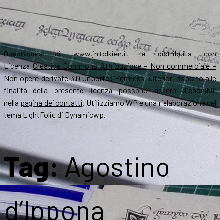
Quest’opera di
www.jrrtolkien.it
è distribuita con
Licenza
Creative Commons Attribuzione – Non commerciale –
Non opere derivate 3.0 Unported
Permessi ulteriori rispetto alle
finalità della presente licenza possono essere disponibili
nella
pagina dei contatti
. Utilizziamo WP e una rielaborazione del
tema LightFolio di Dynamicwp.
Tag:
Agostino
d’Ippona