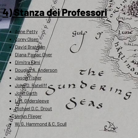
4) Stanza dei Professori
Anne Petty
Corey Olsen
David Bratman
Diana Pavlac Glyer
Dimitra Fimi
Douglas A. Anderson
Jason Fisher
John D. Rateliff
John Garth
L.M. Gildersleeve
Michael D.C. Drout
Verlyn Flieger
W. G. Hammond & C. Scull