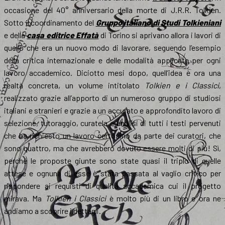
occasione del 40° anniversario della morte di J.R.R. Tolkien.
Sotto il coordinamento del
Gruppo italiano di Studi Tolkieniani
e della
casa editrice Effatà
di Torino si aprivano allora i lavori di
quello che era un nuovo modo di lavorare, seguendo l’esempio
della critica internazionale e delle modalità applicate per ogni
lavoro accademico. Diciotto mesi dopo, quell’idea è ora una
realtà concreta, un volume intitolato
Tolkien e i Classici
,
realizzato grazie all’apporto di un numeroso gruppo di studiosi
italiani e stranieri e grazie a un accurato e approfondito lavoro di
selezione, tutoraggio, curatela e analisi di tutti i testi pervenuti
che ha richiesto un lavoro certosino da parte dei curatori, che
sono quattro, ma che avrebbero dovuto essere molti di più! Sì,
perché le proposte giunte sono state quasi il triplo di quelle
attese e ognuna di esse è stata passata al vaglio critico per
rispondere ai requisti di qualità accademica cui il progetto
mirava. Ma
Tolkien i Classici
è molto più di un libro e ora ne
andiamo a scoprire i dettagli.