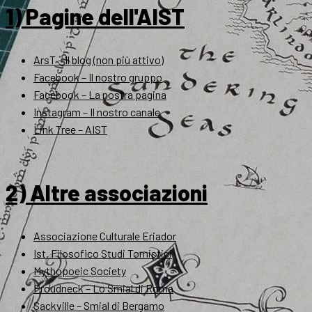
1) Pagine dell'AIST
ArsT – Il blog (non più attivo)
Facebook – Il nostro gruppo
Facebook – La nostra pagina
Instagram – Il nostro canale
Link Tree – AIST
2) Altre associazioni
Associazione Culturale Eriador
Ist. Filosofico Studi Tomistici
Mythopoeic Society
Proudneck – Lo Smial di Roma
Sackville – Smial di Bergamo