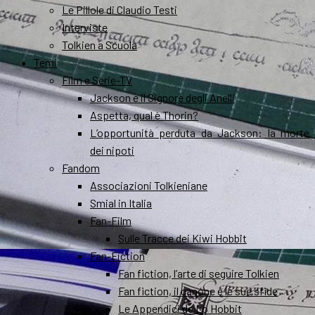
Le Pillole di Claudio Testi
Interviste
Tolkien a Scuola
Temi
Film e Serie-TV
Jackson e il Signore degli Anelli
Aspetta, qual è Thorin?
L’opportunità perduta da Jackson: la morte
dei nipoti
Fandom
Associazioni Tolkieniane
Smial in Italia
Fan-Film
Sulle Tracce dei Kiwi Hobbit
Fan-Fiction
Fan fiction, l’arte di seguire Tolkien
Fan fiction, il canone e le sue sfide
Le Appendici de Lo Hobbit