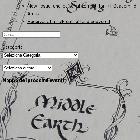
New Issue and editorial format for «I Quaderni di
Arda»
Receiver of a Tolkien’s letter discovered
Ricerca
per:
Categorie
Mappa dei prossimi eventi: