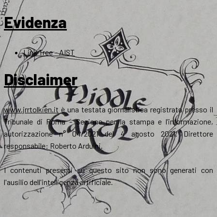
Evidenza
Link Tree – AIST
Disclaimer
www.jrrtolkien.it
è una testata giornalistica registrata presso il
Tribunale di Roma - Sezione per la stampa e l’informazione,
autorizzazione n° 04/2021 del 4 agosto 2021. Direttore
responsabile: Roberto Arduini.
I contenuti presenti su questo sito non sono generati con
l'ausilio dell'intelligenza artificiale.