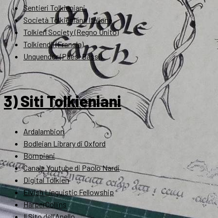
Sentieri Tolkieniani
Società Tolkieniana Italiana
Tolkien Society (Regno Unito)
Tolkiendil (Francia)
Unquendor (Paesi Bassi)
3) Siti Tolkieniani
Ardalambion
Bodleian Library di Oxford
Bompiani
Canale Youtube di Paolo Nardi
Digital Tolkien
Elvish Linguistic Fellowship
HarperCollins
Il Sito dell'Anello