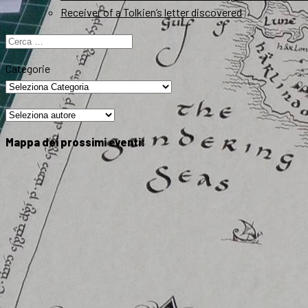
Receiver of a Tolkien’s letter discovered
Ricerca
per:
Categorie
Mappa dei prossimi eventi: