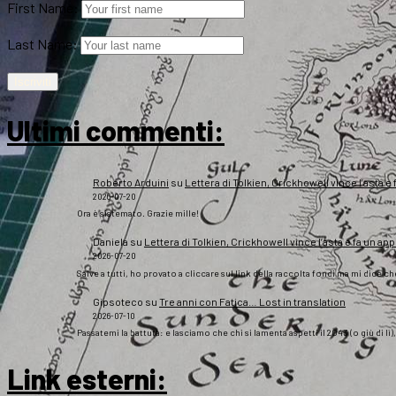
First Name:
Last Name:
Ultimi commenti:
Roberto Arduini
su
Lettera di Tolkien, Crickhowell vince l’asta e 
2026-07-20
Ora è sistemato. Grazie mille!
Daniela
su
Lettera di Tolkien, Crickhowell vince l’asta e fa un app
2026-07-20
Salve a tutti, ho provato a cliccare sul link della raccolta fondi ma mi dice c
Gipsoteco
su
Tre anni con Fatica… Lost in translation
2026-07-10
Passatemi la battuta: e lasciamo che chi si lamenta aspetti il 2043 (o giù di lì
Link esterni
: