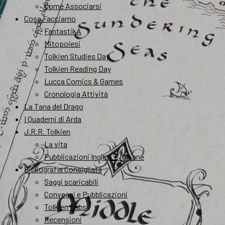
Come Associarsi
Cosa Facciamo
FantastikA
Mitopoiesi
Tolkien Studies Day
Tolkien Reading Day
Lucca Comics & Games
Cronologia Attività
La Tana del Drago
I Quaderni di Arda
J.R.R. Tolkien
La vita
Pubblicazioni Inglesi e Italiane
Bibliografia Consigliata
Saggi scaricabili
Convegni e Pubblicazioni
Tolkien Labs
Recensioni