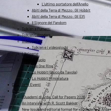
L’ultimo portatore dell’Anello
Abiti della Terra di Mezzo: Gli Hobbit
Abiti della Terra di Mezzo: Gli Elfi
Il Signore del Fandom
Tolkien a Fumetti
Tolkien Calendars
Videogames
Tolkien e i videogiochi
Librigame
Gioco di Ruolo
The One Ring
Lo Hobbit (Gioco da Tavola)
Lo Hobbit in miniatura
Calendario Eventi
ENG
I Quaderni di Arda: Call for Papers 2026
An interview with R. Scott Bakker
New Issue and editorial format for «I Quaderni di Arda