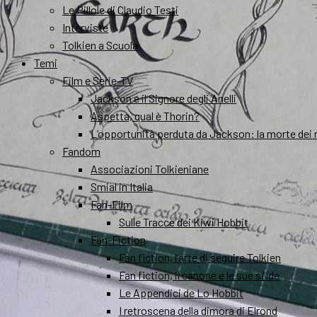
Le Pillole di Claudio Testi
Interviste
Tolkien a Scuola
Temi
Film e Serie-TV
Jackson e il Signore degli Anelli
Aspetta, qual è Thorin?
L’opportunità perduta da Jackson: la morte dei 
Fandom
Associazioni Tolkieniane
Smial in Italia
Fan-Film
Sulle Tracce dei Kiwi Hobbit
Fan-Fiction
Fan fiction, l’arte di seguire Tolkien
Fan fiction, il canone e le sue sfide
Le Appendici de Lo Hobbit
I retroscena della dimora di Elrond