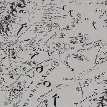
fa un appello
ello
he non esiste. Grazie
), così una volta scaduti…