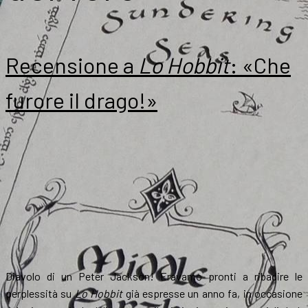
Recensione a
Lo Hobbit
: «Che
furore il drago!»
Diavolo di un Peter Jackson! Eravamo pronti a ribadire le
perplessità su
Lo Hobbit
già espresse un anno fa, in occasione