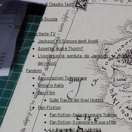
Le Pillole di Claudio Testi
Interviste
Tolkien a Scuola
Temi
Film e Serie-TV
Jackson e il Signore degli Anelli
Aspetta, qual è Thorin?
L’opportunità perduta da Jackson: la morte
dei nipoti
Fandom
Associazioni Tolkieniane
Smial in Italia
Fan-Film
Sulle Tracce dei Kiwi Hobbit
Fan-Fiction
Fan fiction, l’arte di seguire Tolkien
Fan fiction, il canone e le sue sfide
Le Appendici de Lo Hobbit