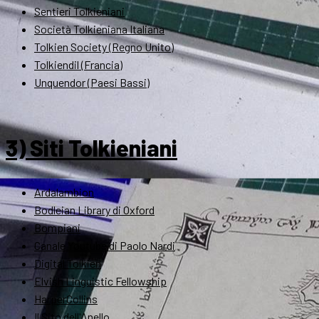
Sentieri Tolkieniani
Società Tolkieniana Italiana
Tolkien Society (Regno Unito)
Tolkiendil (Francia)
Unquendor (Paesi Bassi)
3) Siti Tolkieniani
Ardalambion
Bodleian Library di Oxford
Bompiani
Canale Youtube di Paolo Nardi
Digital Tolkien
Elvish Linguistic Fellowship
HarperCollins
Il Sito dell'Anello