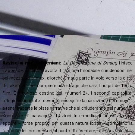
Avviso ai non-tolkieniani
:
La Desolazione di Smaug
finisce
«appeso». Di più: stavolta il film osa l’inosabile chiudendosi nel
bel mezzo del climax, allorché Smaug parte in volo verso la città
di Laketown per compiere una strage che sarà l’incipit del terzo
film. È il curioso destino dei «numeri 2», i secondi capitoli di
trilogie annunciate: devono proseguire la narrazione dei numeri 1
e tenere aperte le piste narrative che si chiuderanno nei numeri 3.
Sono film di passaggio, frazioni intermedie di una staffetta,
eppure – forse proprio per questa natura ibrida – stimolano la
fantasia dei loro creatori al punto di diventare, spesso, i più belli