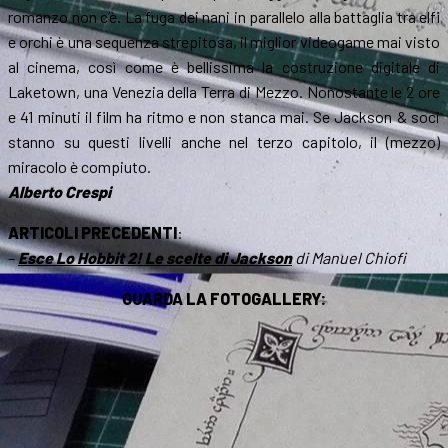
romanzo non c’è. La fuga dei nani in parallelo alla battaglia tra elfi
e orchi è una sequenza strepitosa, il miglior videogame mai visto
al cinema, così come è bellissima la costruzione digitale di
Laketown, una Venezia della Terra di Mezzo. Nonostante le 2 ore
e 41 minuti il film ha ritmo e non stanca mai. Se Jackson & soci
stanno su questi livelli anche nel terzo capitolo, il (mezzo)
miracolo è compiuto.
Alberto Crespi
ARTICOLI PRECEDENTI
:
–
Esce Lo Hobbit 2! Le scelte di Jackson
di Manuel Chiofi
GUARDA LA FOTOGALLERY: