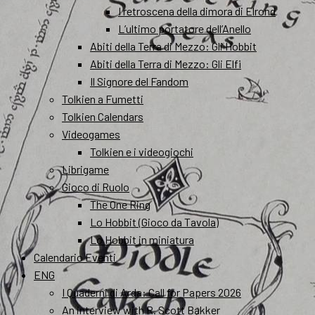
I retroscena della dimora di Elrond
L’ultimo portatore dell’Anello
Abiti della Terra di Mezzo: Gli Hobbit
Abiti della Terra di Mezzo: Gli Elfi
Il Signore del Fandom
Tolkien a Fumetti
Tolkien Calendars
Videogames
Tolkien e i videogiochi
Librigame
Gioco di Ruolo
The One Ring
Lo Hobbit (Gioco da Tavola)
Lo Hobbit in miniatura
Calendario Eventi
ENG
I Quaderni di Arda: Call for Papers 2026
An interview with R. Scott Bakker