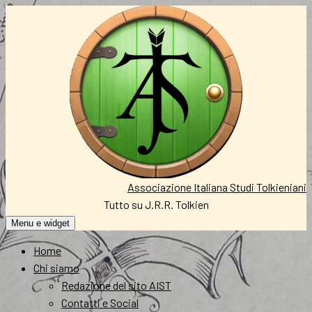
Vai
al
contenuto
Associazione Italiana Studi Tolkieniani
Tutto su J.R.R. Tolkien
Menu e widget
Home
Chi siamo
Redazione del sito AIST
Contatti e Social