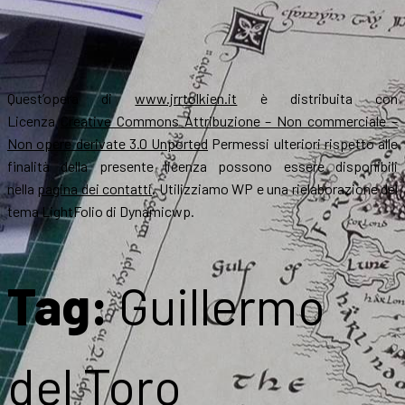
Quest’opera di
www.jrrtolkien.it
è distribuita con
Licenza
Creative Commons Attribuzione – Non commerciale –
Non opere derivate 3.0 Unported
Permessi ulteriori rispetto alle
finalità della presente licenza possono essere disponibili
nella
pagina dei contatti
. Utilizziamo WP e una rielaborazione del
tema LightFolio di Dynamicwp.
Tag:
Guillermo
del Toro