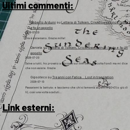
Ultimi commenti:
Roberto Arduini
su
Lettera di Tolkien, Crickhowell vince l’asta
e fa un appello
2026-07-20
Ora è sistemato. Grazie mille!
Daniela
su
Lettera di Tolkien, Crickhowell vince l’asta e fa un
appello
2026-07-20
Salve a tutti, ho provato a cliccare sul link della raccolta fondi ma mi dice
che non esiste. Grazie
Gipsoteco
su
Tre anni con Fatica… Lost in translation
2026-07-10
Passatemi la battuta: e lasciamo che chi si lamenta aspetti il 2043 (o giù di
lì), così una volta scaduti…
Link esterni
: