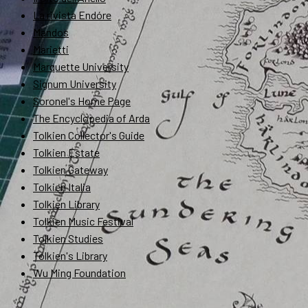
La rivista Endóre
Mandos
Marietti
Marquette University
Signum University
Soronel's Home Page
The Encyclopedia of Arda
Tolkien Collector's Guide
Tolkien Estate
Tolkien Gateway
Tolkien Italia
Tolkien Library
Tolkien Music Festival
Tolkien Studies
Tolkien's Library
Wu Ming Foundation