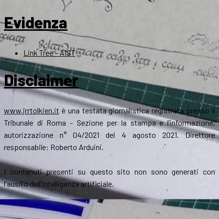
Evidenza
Link Tree – AIST
Disclaimer
www.jrrtolkien.it
è una testata giornalistica registrata presso il
Tribunale di Roma - Sezione per la stampa e l’informazione,
autorizzazione n° 04/2021 del 4 agosto 2021. Direttore
responsabile: Roberto Arduini.
I contenuti presenti su questo sito non sono generati con
l'ausilio dell'intelligenza artificiale.