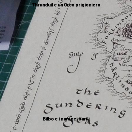
Thranduil e un Orco prigioniero
.
Bilbo e i nani nei barili