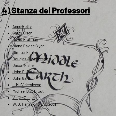
4) Stanza dei Professori
Anne Petty
Corey Olsen
David Bratman
Diana Pavlac Glyer
Dimitra Fimi
Douglas A. Anderson
Jason Fisher
John D. Rateliff
John Garth
L.M. Gildersleeve
Michael D.C. Drout
Verlyn Flieger
W. G. Hammond & C. Scull