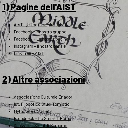
1) Pagine dell'AIST
ArsT – Il blog (non più attivo)
Facebook – Il nostro gruppo
Facebook – La nostra pagina
Instagram – Il nostro canale
Link Tree – AIST
2) Altre associazioni
Associazione Culturale Eriador
Ist. Filosofico Studi Tomistici
Mythopoeic Society
Proudneck – Lo Smial di Roma
Sackville – Smial di Bergamo