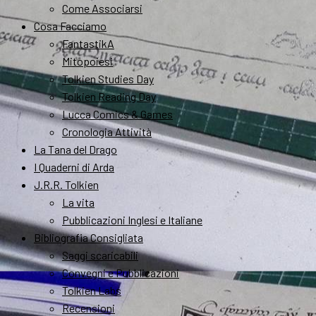
Come Associarsi
Cosa Facciamo
FantastikA
Mitopoiesi
Tolkien Studies Day
Tolkien Reading Day
Lucca Comics & Games
Cronologia Attività
La Tana del Drago
I Quaderni di Arda
J.R.R. Tolkien
La vita
Pubblicazioni Inglesi e Italiane
Bibliografia Consigliata
Saggi scaricabili
Convegni e Pubblicazioni
Tolkien Labs
Recensioni