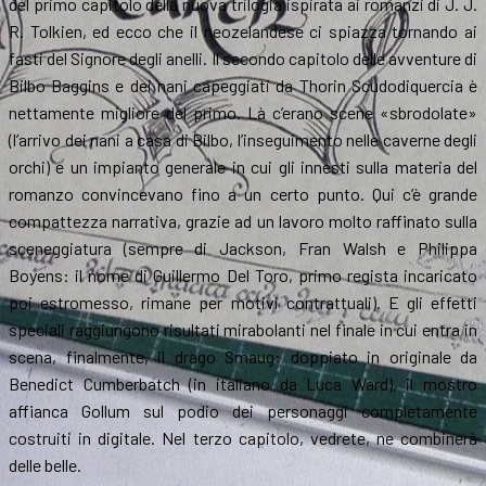
del primo capitolo della nuova trilogia ispirata ai romanzi di J. J.
R. Tolkien, ed ecco che il neozelandese ci spiazza tornando ai
fasti del Signore degli anelli. Il secondo capitolo delle avventure di
Bilbo Baggins e dei nani capeggiati da Thorin Scudodiquercia è
nettamente migliore del primo. Là c’erano scene «sbrodolate»
(l’arrivo dei nani a casa di Bilbo, l’inseguimento nelle caverne degli
orchi) e un impianto generale in cui gli innesti sulla materia del
romanzo convincevano fino a un certo punto. Qui c’è grande
compattezza narrativa, grazie ad un lavoro molto raffinato sulla
sceneggiatura (sempre di Jackson, Fran Walsh e Philippa
Boyens: il nome di Guillermo Del Toro, primo regista incaricato
poi estromesso, rimane per motivi contrattuali). E gli effetti
speciali raggiungono risultati mirabolanti nel finale in cui entra in
scena, finalmente, il drago Smaug: doppiato in originale da
Benedict Cumberbatch (in italiano da Luca Ward), il mostro
affianca Gollum sul podio dei personaggi completamente
costruiti in digitale. Nel terzo capitolo, vedrete, ne combinerà
delle belle.