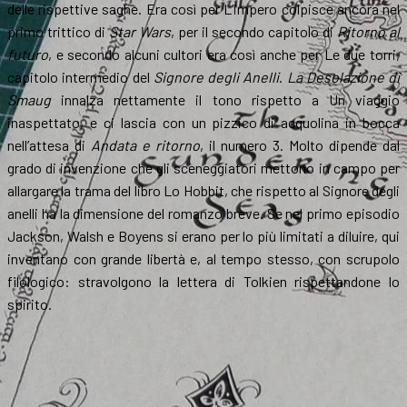
delle rispettive saghe. Era così per L’impero colpisce ancora nel
primo trittico di
Star Wars
, per il secondo capitolo di
Ritorno al
futuro
, e secondo alcuni cultori era così anche per Le due torri,
capitolo intermedio del
Signore degli Anelli
.
La Desolazione di
Smaug
innalza nettamente il tono rispetto a Un viaggio
inaspettato, e ci lascia con un pizzico di acquolina in bocca
nell’attesa di
Andata e ritorno
, il numero 3. Molto dipende dal
grado di invenzione che gli sceneggiatori mettono in campo per
allargare la trama del libro Lo Hobbit, che rispetto al Signore degli
anelli ha la dimensione del romanzo breve. Se nel primo episodio
Jackson, Walsh e Boyens si erano per lo più limitati a diluire, qui
inventano con grande libertà e, al tempo stesso, con scrupolo
filologico: stravolgono la lettera di Tolkien rispettandone lo
spirito.