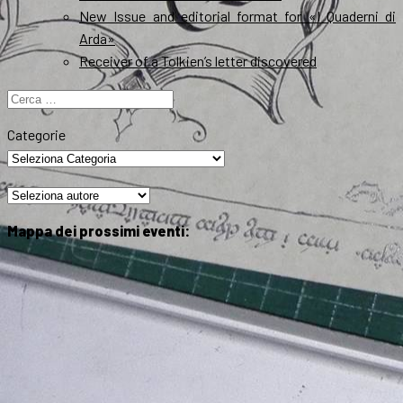
New Issue and editorial format for «I Quaderni di
Arda»
Receiver of a Tolkien’s letter discovered
Ricerca
per:
Categorie
Mappa dei prossimi eventi: