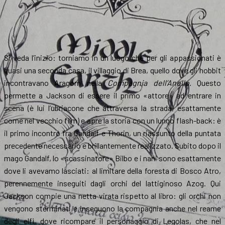
Si veda l’inizio: torniamo in un luogo che per gli appassionati è
quasi una seconda casa, il villaggio di Brea, quello dove gli hobbit
incontravano Aragorn nella
Compagnia dell’Anello
. Questo
permette a Jackson di essere il primo «attore» ad entrare in
scena (è lui l’ubriacone che attraversa la strada, esattamente
come nel vecchio film) e apre la storia con un lungo flash-back: è
il primo incontro fra Gandalf e Thorin, un riassunto della puntata
precedente necessario e brillantemente realizzato. Subito dopo il
mago Gandalf, lo «scassinatore» Bilbo e i nani sono esattamente
dove li avevamo lasciati: al limitare della foresta di Bosco Atro,
perennemente inseguiti dagli orchi del lattiginoso Azog. Qui
Jackson compie una netta virata rispetto al libro: gli orchi non
vengono sterminati e inseguono la compagnia anche nel reame
degli elfi, dove ricompare il personaggio di Legolas, che nel