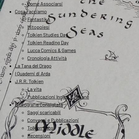
Come Associarsi
Cosa Facciamo
FantastikA
Mitopoiesi
Tolkien Studies Day
Tolkien Reading Day
Lucca Comics & Games
Cronologia Attività
La Tana del Drago
I Quaderni di Arda
J.R.R. Tolkien
La vita
Pubblicazioni Inglesi e Italiane
Bibliografia Consigliata
Saggi scaricabili
Convegni e Pubblicazioni
Tolkien Labs
Recensioni