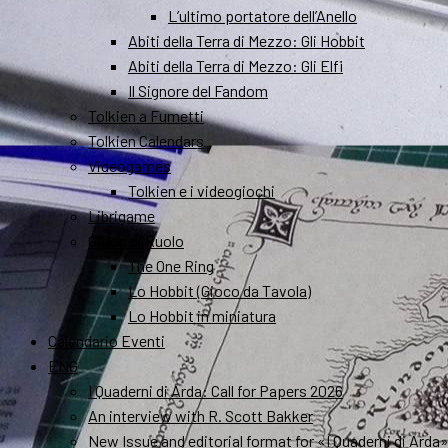
L’ultimo portatore dell’Anello
Abiti della Terra di Mezzo: Gli Hobbit
Abiti della Terra di Mezzo: Gli Elfi
Il Signore del Fandom
Tolkien a Fumetti
Tolkien Calendars
Videogames
Tolkien e i videogiochi
Librigame
Gioco di Ruolo
The One Ring
Lo Hobbit (Gioco da Tavola)
Lo Hobbit in miniatura
Calendario Eventi
ENG
I Quaderni di Arda: Call for Papers 2026
An interview with R. Scott Bakker
New Issue and editorial format for «I Quaderni di Arda