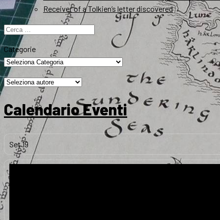
Receiver of a Tolkien’s letter discovered
Ricerca
per:
Categorie
Calendario Eventi
Set
19