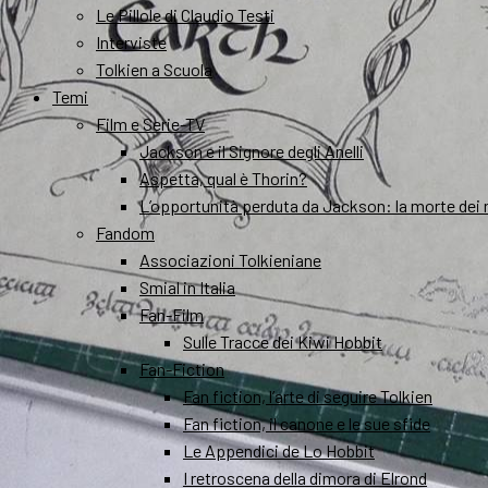
Le Pillole di Claudio Testi
Interviste
Tolkien a Scuola
Temi
Film e Serie-TV
Jackson e il Signore degli Anelli
Aspetta, qual è Thorin?
L’opportunità perduta da Jackson: la morte dei 
Fandom
Associazioni Tolkieniane
Smial in Italia
Fan-Film
Sulle Tracce dei Kiwi Hobbit
Fan-Fiction
Fan fiction, l’arte di seguire Tolkien
Fan fiction, il canone e le sue sfide
Le Appendici de Lo Hobbit
I retroscena della dimora di Elrond