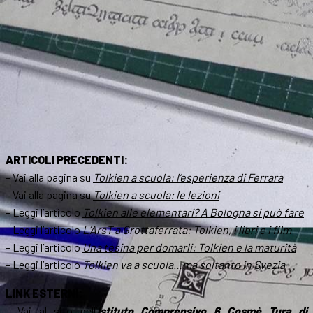
ARTICOLI PRECEDENTI:
– Vai alla pagina su
Tolkien a scuola: l’esperienza di Ferrara
– Vai alla pagina su
Tolkien a scuola: le lezioni
– Leggi l’articolo
Tolkien alle elementari? A Bologna si può fare
– Leggi l’articolo
L’ArsT a Grottaferrata: Tolkien, i libri e i film
– Leggi l’articolo
Una tesina per domarli: Tolkien e la maturità
– Leggi l’articolo
Tolkien va a scuola…ma soltanto in Svezia
LINK ESTERNI:
– Vai al sito dell’
Istituto Comprensivo 6 Cosmè Tura di