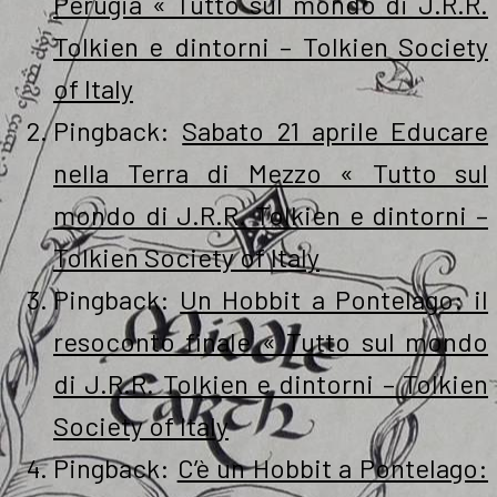
Perugia « Tutto sul mondo di J.R.R.
Tolkien e dintorni – Tolkien Society
of Italy
Pingback:
Sabato 21 aprile Educare
nella Terra di Mezzo « Tutto sul
mondo di J.R.R. Tolkien e dintorni –
Tolkien Society of Italy
Pingback:
Un Hobbit a Pontelago: il
resoconto finale « Tutto sul mondo
di J.R.R. Tolkien e dintorni – Tolkien
Society of Italy
Pingback:
C’è un Hobbit a Pontelago: