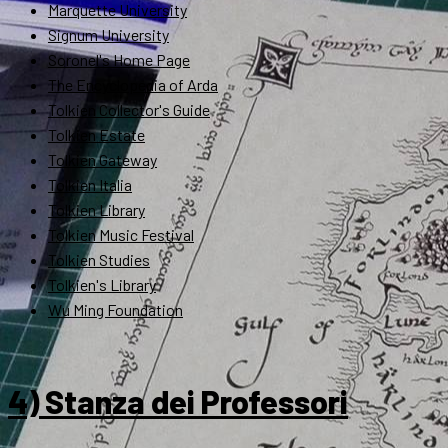
Marquette University
Signum University
Soronel's Home Page
The Encyclopedia of Arda
Tolkien Collector's Guide
Tolkien Estate
Tolkien Gateway
Tolkien Italia
Tolkien Library
Tolkien Music Festival
Tolkien Studies
Tolkien's Library
Wu Ming Foundation
4) Stanza dei Professori