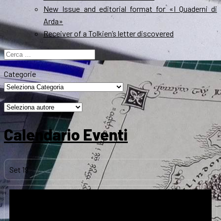
New Issue and editorial format for «I Quaderni di
Arda»
Receiver of a Tolkien’s letter discovered
Ricerca
per:
Categorie
Calendario Eventi
Set
19