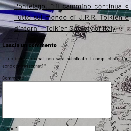
Pontelago…”:il cammino continua «
Tutto sul mondo di J.R.R. Tolkien e
dintorni – Tolkien Society of Italy
Lascia un commento
Il tuo indirizzo email non sarà pubblicato.
I campi obbligatori
sono contrassegnati
*
Commento
*
Nome
*