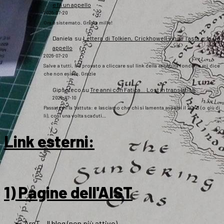
e fa un appello
2026-07-20
Ora è sistemato. Grazie mille!
Daniela
su
Lettera di Tolkien, Crickhowell vince l’asta e fa un
appello
2026-07-20
Salve a tutti, ho provato a cliccare sul link della raccolta fondi ma mi dice
che non esiste. Grazie
Gipsoteco
su
Tre anni con Fatica… Lost in translation
2026-07-10
Passatemi la battuta: e lasciamo che chi si lamenta aspetti il 2043 (o giù di
lì), così una volta scaduti…
Link esterni
:
1) Pagine dell'AIST
ArsT – Il blog (non più attivo)