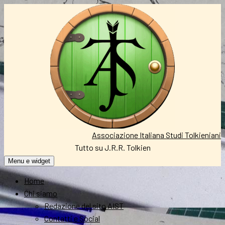
Vai
al
contenuto
Associazione Italiana Studi Tolkieniani
Tutto su J.R.R. Tolkien
Menu e widget
Home
Chi siamo
Redazione del sito AIST
Contatti e Social