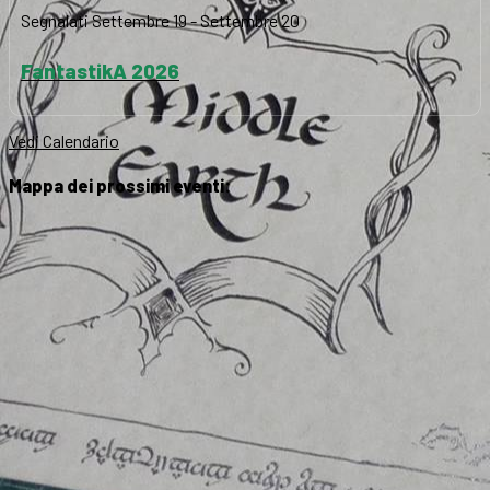
Segnalati
Settembre 19
-
Settembre 20
FantastikA 2026
Vedi Calendario
Mappa dei prossimi eventi: