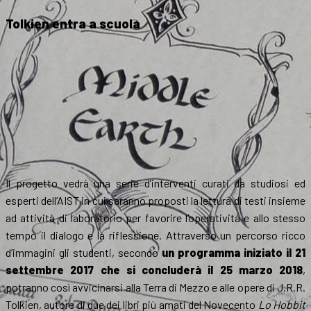
Tolkien entra a scuola
Il progetto vedrà una serie d’interventi curati da studiosi ed
esperti dell’AIST in cui saranno proposti la lettura di testi insieme
ad attività di laboratorio per favorire l’operatività e allo stesso
tempo il dialogo e la riflessione. Attraverso un percorso ricco
d’immagini gli studenti, secondo
un programma iniziato il 21
settembre 2017 che si concluderà il 25 marzo 2018
,
potranno così avvicinarsi alla Terra di Mezzo e alle opere di J.R.R.
Tolkien, autore di due dei libri più amati del Novecento
Lo Hobbit