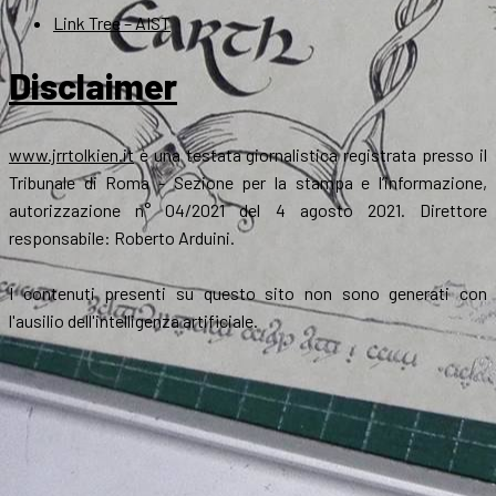
Link Tree – AIST
Disclaimer
www.jrrtolkien.it
è una testata giornalistica registrata presso il
Tribunale di Roma - Sezione per la stampa e l’informazione,
autorizzazione n° 04/2021 del 4 agosto 2021. Direttore
responsabile: Roberto Arduini.
I contenuti presenti su questo sito non sono generati con
l'ausilio dell'intelligenza artificiale.