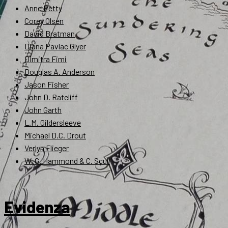
Anne Petty
Corey Olsen
David Bratman
Diana Pavlac Glyer
Dimitra Fimi
Douglas A. Anderson
Jason Fisher
John D. Rateliff
John Garth
L.M. Gildersleeve
Michael D.C. Drout
Verlyn Flieger
W. G. Hammond & C. Scull
Evidenza