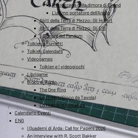
I retroscena della dimora di Elrond
L’ultimo portatore dell’Anello
Abiti della Terra di Mezzo: Gli Hobbit
Abiti della Terra di Mezzo: Gli Elfi
Il Signore del Fandom
Tolkien a Fumetti
Tolkien Calendars
Videogames
Tolkien e i videogiochi
Librigame
Gioco di Ruolo
The One Ring
Lo Hobbit (Gioco da Tavola)
Lo Hobbit in miniatura
Calendario Eventi
ENG
I Quaderni di Arda: Call for Papers 2026
An interview with R. Scott Bakker