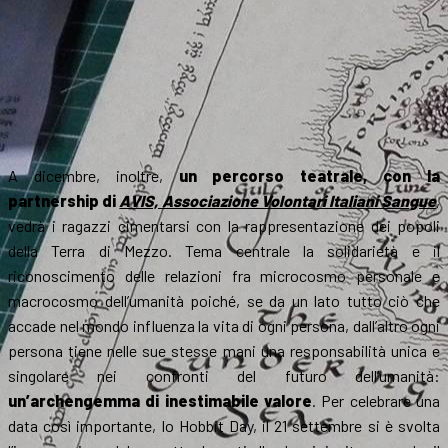
A dicembre, inoltre,
un percorso teatrale, con la
partnership di
AVIS, Associazione Volontari Italiani Sangue
,
vedrà i ragazzi cimentarsi con la rappresentazione dei popoli
della Terra di Mezzo. Tema centrale la solidarietà e il
riconoscimento delle relazioni fra microcosmo personale e
macrocosmo dell’umanità poiché, se da un lato tutto ciò che
accade nel mondo influenza la vita di ogni persona, dall’altro ogni
persona tiene nelle sue stesse mani una responsabilità unica e
singolare nei confronti del futuro dell’umanità:
un’archengemma di inestimabile valore
. Per celebrare una
data così importante, lo Hobbit Day, il 21 settembre si è svolta