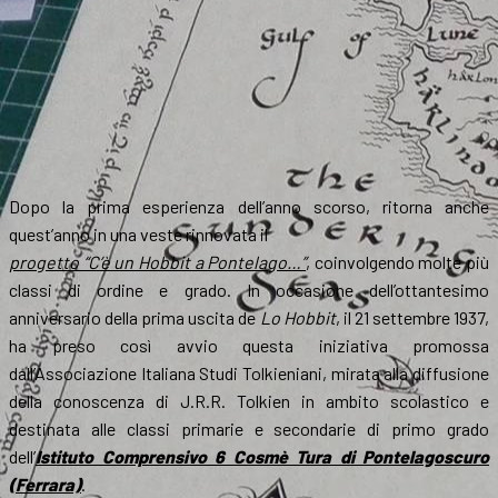
Dopo la prima esperienza dell’anno scorso, ritorna anche
quest’anno in una veste rinnovata il
progetto “C’è un Hobbit a Pontelago…”
, coinvolgendo molte più
classi di ordine e grado. In occasione dell’ottantesimo
anniversario della prima uscita de
Lo Hobbit
, il 21 settembre 1937,
ha preso così avvio questa iniziativa promossa
dall’Associazione Italiana Studi Tolkieniani, mirata alla diffusione
della conoscenza di J.R.R. Tolkien in ambito scolastico e
destinata alle classi primarie e secondarie di primo grado
dell’
Istituto Comprensivo 6 Cosmè Tura di Pontelagoscuro
(Ferrara)
.