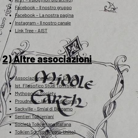
Facebook – Il nostro gruppo
Facebook – La nostra pagina
Instagram – Il nostro canale
Link Tree – AIST
2) Altre associazioni
Associazione Culturale Eriador
Ist. Filosofico Studi Tomistici
Mythopoeic Society
Proudneck – Lo Smial di Roma
Sackville – Smial di Bergamo
Sentieri Tolkieniani
Società Tolkieniana Italiana
Tolkien Society (Regno Unito)