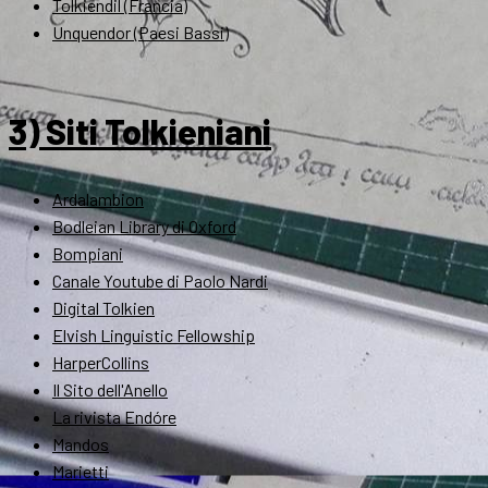
Tolkiendil (Francia)
Unquendor (Paesi Bassi)
3) Siti Tolkieniani
Ardalambion
Bodleian Library di Oxford
Bompiani
Canale Youtube di Paolo Nardi
Digital Tolkien
Elvish Linguistic Fellowship
HarperCollins
Il Sito dell'Anello
La rivista Endóre
Mandos
Marietti