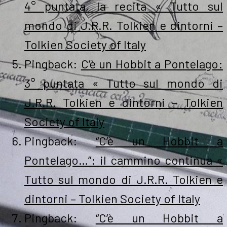
4° puntata, la recita « Tutto sul
mondo di J.R.R. Tolkien e dintorni –
Tolkien Society of Italy
Pingback:
C’è un Hobbit a Pontelago:
3° puntata « Tutto sul mondo di
J.R.R. Tolkien e dintorni – Tolkien
Society of Italy
Pingback:
“C’è un Hobbit a
Pontelago…”: il cammino continua «
Tutto sul mondo di J.R.R. Tolkien e
dintorni – Tolkien Society of Italy
Pingback:
“C’è un Hobbit a