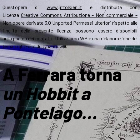
Quest’opera di
www.jrrtolkien.it
è distribuita con
Licenza
Creative Commons Attribuzione – Non commerciale –
Non opere derivate 3.0 Unported
Permessi ulteriori rispetto alle
finalità della presente licenza possono essere disponibili
nella
pagina dei contatti
. Utilizziamo WP e una rielaborazione del
tema LightFolio di Dynamicwp.
A Ferrara torna
un Hobbit a
Pontelago…