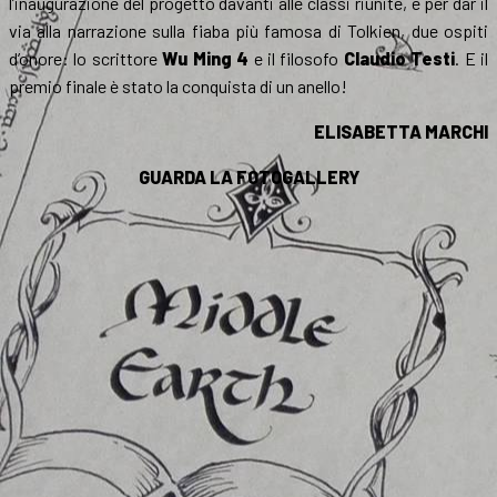
l’inaugurazione del progetto davanti alle classi riunite, e per dar il
via alla narrazione sulla fiaba più famosa di Tolkien, due ospiti
d’onore: lo scrittore
Wu Ming 4
e il filosofo
Claudio Testi
. E il
premio finale è stato la conquista di un anello!
ELISABETTA MARCHI
GUARDA LA FOTOGALLERY