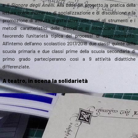
e
Il Signore degli Anelli
. Alla base del progetto la pratica della
lettura come momento di socializzazione e di discussione e la
promozione di attività significative nelle quali gli strumenti e i
metodi caratteristici delle discipline si intrecciano tra loro
favorendo l’unitarietà tipica dei processi di apprendimento.
All’interno dell’anno scolastico 2017/2018 due classi quinte della
scuola primaria e due classi prime della scuola secondaria di
primo grado parteciperanno così a 9 attività didattiche
differenziate.
A teatro, in scena la solidarietà