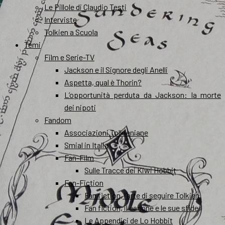
Le Pillole di Claudio Testi
Interviste
Tolkien a Scuola
Temi
Film e Serie-TV
Jackson e il Signore degli Anelli
Aspetta, qual è Thorin?
L’opportunità perduta da Jackson: la morte
dei nipoti
Fandom
Associazioni Tolkieniane
Smial in Italia
Fan-Film
Sulle Tracce dei Kiwi Hobbit
Fan-Fiction
Fan fiction, l’arte di seguire Tolkien
Fan fiction, il canone e le sue sfide
Le Appendici de Lo Hobbit