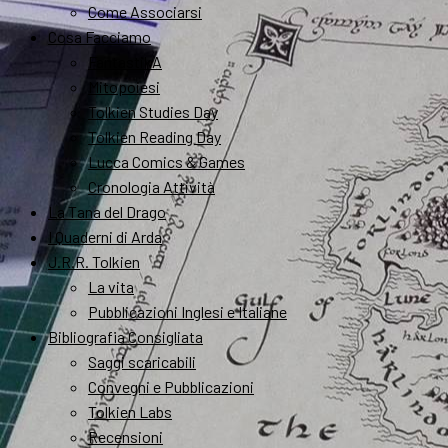
Come Associarsi
Cosa Facciamo
FantastikA
Mitopoiesi
Tolkien Studies Day
Tolkien Reading Day
Lucca Comics & Games
Cronologia Attività
La Tana del Drago
I Quaderni di Arda
J.R.R. Tolkien
La vita
Pubblicazioni Inglesi e Italiane
Bibliografia Consigliata
Saggi scaricabili
Convegni e Pubblicazioni
Tolkien Labs
Recensioni