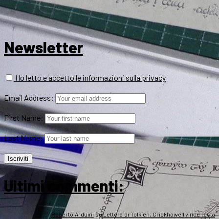
Newsletter
Ho letto e accetto le informazioni sulla privacy
Email Address:
First Name:
Last Name:
Ultimi commenti:
Roberto Arduini
su
Lettera di Tolkien, Crickhowell vince l’asta