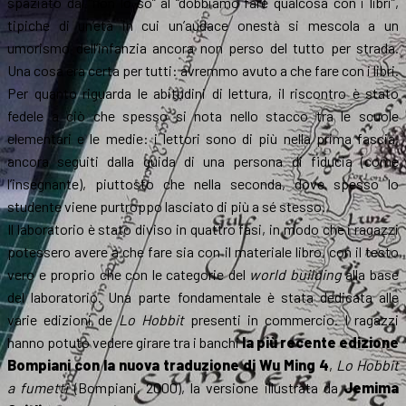
spaziato dal “non lo so” al “dobbiamo fare qualcosa con i libri”,
tipiche di un’età in cui un’audace onestà si mescola a un
umorismo dell’infanzia ancora non perso del tutto per strada.
Una cosa era certa per tutti: avremmo avuto a che fare con i libri.
Per quanto riguarda le abitudini di lettura, il riscontro è stato
fedele a ciò che spesso si nota nello stacco tra le scuole
elementari e le medie: i lettori sono di più nella prima fascia,
ancora seguiti dalla guida di una persona di fiducia (come
l’insegnante), piuttosto che nella seconda, dove spesso lo
studente viene purtroppo lasciato di più a sé stesso.
Il laboratorio è stato diviso in quattro fasi, in modo che i ragazzi
potessero avere a che fare sia con il materiale libro, con il testo
vero e proprio che con le categorie del
world building
alla base
del laboratorio. Una parte fondamentale è stata dedicata alle
varie edizioni de
Lo Hobbit
presenti in commercio. I ragazzi
hanno potuto vedere girare tra i banchi
la più recente edizione
Bompiani con la nuova traduzione di Wu Ming 4
,
Lo Hobbit
a fumetti
(Bompiani, 2000), la versione illustrata da
Jemima