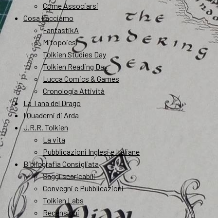
Come Associarsi
Cosa Facciamo
FantastikA
Mitopoiesi
Tolkien Studies Day
Tolkien Reading Day
Lucca Comics & Games
Cronologia Attività
La Tana del Drago
I Quaderni di Arda
J.R.R. Tolkien
La vita
Pubblicazioni Inglesi e Italiane
Bibliografia Consigliata
Saggi scaricabili
Convegni e Pubblicazioni
Tolkien Labs
Recensioni