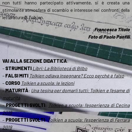
non tutti hanno partecipato attivamente, si è creata una
stimolante atmosfera di scambio e interesse nei confronti della
letteratura di Tolkien.
Francesca Titolo
Foto di Paolo Panfili
VAI ALLA SEZIONE DIDATTICA
:
–
STRUMENTI
Libri: La Biblioteca di Bilbo
–
FALSI MITI
Tolkien odiava insegnare? Ecco perché è falso
–
CORSO
Tolkien a scuola: le lezioni
–
MATURITÀ
:
Una tesina per domarli tutti: Tolkien e l’esame di
maturità
–
PROGETTI SVOLTI
:
Tolkien a scuola: l’esperienza di Cecina
2019
–
PROGETTI SVOLTI
:
Tolkien a scuola: l’esperienza di Ferrara
2019