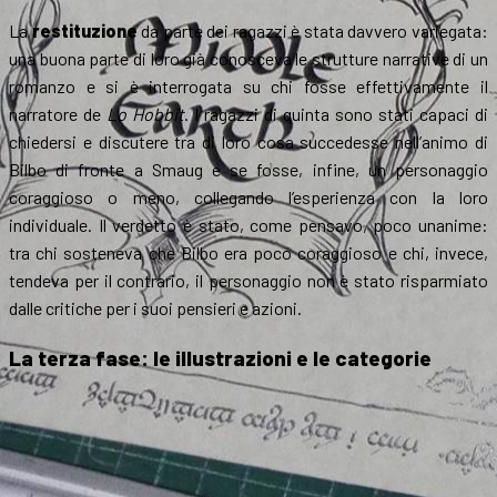
La
restituzione
da parte dei ragazzi è stata davvero variegata:
una buona parte di loro già conosceva le strutture narrative di un
romanzo e si è interrogata su chi fosse effettivamente il
narratore de
Lo Hobbit
. I ragazzi di quinta sono stati capaci di
chiedersi e discutere tra di loro cosa succedesse nell’animo di
Bilbo di fronte a Smaug e se fosse, infine, un personaggio
coraggioso o meno, collegando l’esperienza con la loro
individuale. Il verdetto è stato, come pensavo, poco unanime:
tra chi sosteneva che Bilbo era poco coraggioso e chi, invece,
tendeva per il contrario, il personaggio non è stato risparmiato
dalle critiche per i suoi pensieri e azioni.
La terza fase: le illustrazioni e le categorie