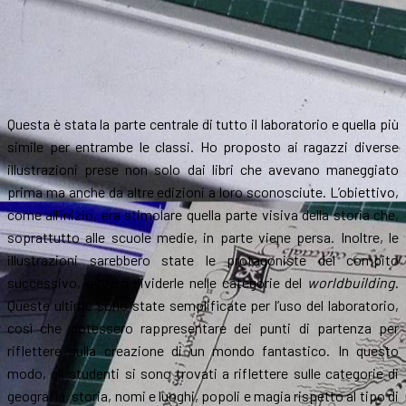
Questa è stata la parte centrale di tutto il laboratorio e quella più
simile per entrambe le classi. Ho proposto ai ragazzi diverse
illustrazioni prese non solo dai libri che avevano maneggiato
prima ma anche da altre edizioni a loro sconosciute. L’obiettivo,
come all’inizio, era stimolare quella parte visiva della storia che,
soprattutto alle scuole medie, in parte viene persa. Inoltre, le
illustrazioni sarebbero state le protagoniste del compito
successivo, ovvero dividerle nelle categorie del
worldbuilding
.
Queste ultime sono state semplificate per l’uso del laboratorio,
così che potessero rappresentare dei punti di partenza per
riflettere sulla creazione di un mondo fantastico. In questo
modo, gli studenti si sono trovati a riflettere sulle categorie di
geografia, storia, nomi e luoghi, popoli e magia rispetto al tipo di