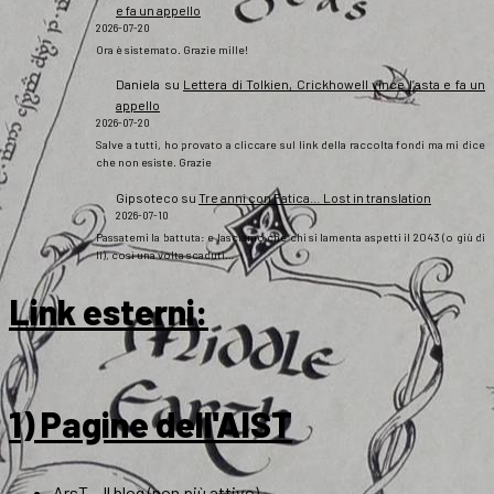
e fa un appello
2026-07-20
Ora è sistemato. Grazie mille!
Daniela
su
Lettera di Tolkien, Crickhowell vince l’asta e fa un
appello
2026-07-20
Salve a tutti, ho provato a cliccare sul link della raccolta fondi ma mi dice
che non esiste. Grazie
Gipsoteco
su
Tre anni con Fatica… Lost in translation
2026-07-10
Passatemi la battuta: e lasciamo che chi si lamenta aspetti il 2043 (o giù di
lì), così una volta scaduti…
Link esterni
:
1) Pagine dell'AIST
ArsT – Il blog (non più attivo)