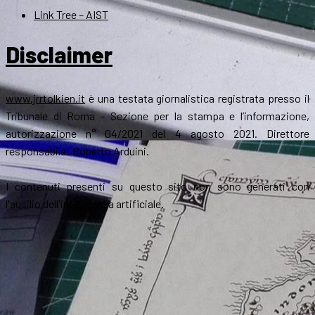
Link Tree – AIST
Disclaimer
www.jrrtolkien.it
è una testata giornalistica registrata presso il
Tribunale di Roma - Sezione per la stampa e l’informazione,
autorizzazione n° 04/2021 del 4 agosto 2021. Direttore
responsabile: Roberto Arduini.
I contenuti presenti su questo sito non sono generati con
l'ausilio dell'intelligenza artificiale.