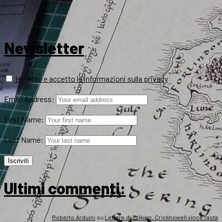
Newsletter
Ho letto e accetto le informazioni sulla privacy
Email Address:
First Name:
Last Name:
Ultimi commenti:
Roberto Arduini
su
Lettera di Tolkien, Crickhowell vince l’asta