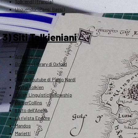
Tolkiendil (Francia)
Unquendor (Paesi Bassi)
3) Siti Tolkieniani
Ardalambion
Bodleian Library di Oxford
Bompiani
Canale Youtube di Paolo Nardi
Digital Tolkien
Elvish Linguistic Fellowship
HarperCollins
Il Sito dell'Anello
La rivista Endóre
Mandos
Marietti