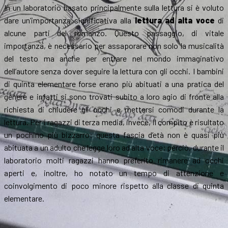
In un laboratorio basato principalmente sulla lettura si è voluto
dare un’importanza significativa alla
lettura ad alta voce
di
alcune parti del romanzo. Questo passaggio, di vitale
importanza, è necessario per assaporare non solo la musicalità
del testo ma anche per entrare nel mondo immaginativo
dell’autore senza dover seguire la lettura con gli occhi. I bambini
di quinta elementare forse erano più abituati a una pratica del
genere e infatti si sono trovati subito a loro agio di fronte alla
richiesta di chiudere gli occhi e mettersi comodi durante la
lettura. Per i ragazzi di terza media, invece, il compito è risultato
un pochino più bizzarro: questa fascia d’età non è quasi più
abituata a un adulto che legge loro ad alta voce; perciò, durante il
laboratorio molti ragazzi hanno preferito rimanere ad occhi
aperti e, inoltre, ho notato un tempo di attenzione e
coinvolgimento di poco minore rispetto alla classe di quinta
elementare.