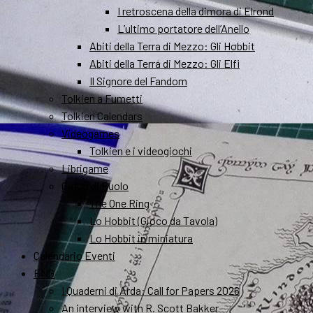
I retroscena della dimora di Elrond
L’ultimo portatore dell’Anello
Abiti della Terra di Mezzo: Gli Hobbit
Abiti della Terra di Mezzo: Gli Elfi
Il Signore del Fandom
Tolkien a Fumetti
Tolkien Calendars
Videogames
Tolkien e i videogiochi
Librigame
Gioco di Ruolo
The One Ring
Lo Hobbit (Gioco da Tavola)
Lo Hobbit in miniatura
Calendario Eventi
ENG
I Quaderni di Arda: Call for Papers 2026
An interview with R. Scott Bakker