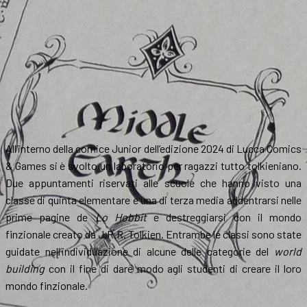
All’interno della cornice Junior dell’edizione 2024 di Lucca Comics
& Games si è svolto un laboratorio per ragazzi tutto tolkieniano.
Due appuntamenti riservati alle scuole che hanno visto una
classe di quinta elementare e una di terza media addentrarsi nelle
prime pagine de
Lo Hobbit
e destreggiarsi con il mondo
finzionale creato da J.R.R. Tolkien. Entrambe le classi sono state
guidate nell’individuazione di alcune delle categorie del
world
building
con il fine di dare modo agli studenti di creare il loro
mondo finzionale.