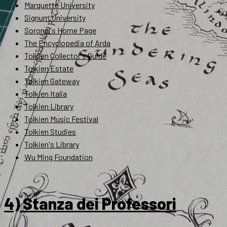
Marquette University
Signum University
Soronel's Home Page
The Encyclopedia of Arda
Tolkien Collector's Guide
Tolkien Estate
Tolkien Gateway
Tolkien Italia
Tolkien Library
Tolkien Music Festival
Tolkien Studies
Tolkien's Library
Wu Ming Foundation
4) Stanza dei Professori