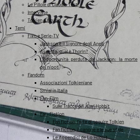
Le Pillole di Claudio Testi
Interviste
Tolkien a Scuola
Temi
Film e Serie-TV
Jackson e il Signore degli Anelli
Aspetta, qual è Thorin?
L’opportunità perduta da Jackson: la morte
dei nipoti
Fandom
Associazioni Tolkieniane
Smial in Italia
Fan-Film
Sulle Tracce dei Kiwi Hobbit
Fan-Fiction
Fan fiction, l’arte di seguire Tolkien
Fan fiction, il canone e le sue sfide
Le Appendici de Lo Hobbit