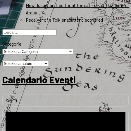
New Issue and editorial format for «I Quaderni di
Arda»
Receiver of a Tolkien’s letter discovered
Ricerca
per:
Categorie
Calendario Eventi
Set
19