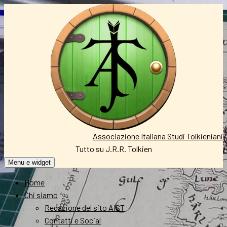
Vai
al
contenuto
Associazione Italiana Studi Tolkieniani
Tutto su J.R.R. Tolkien
Menu e widget
Home
Chi siamo
Redazione del sito AIST
Contatti e Social