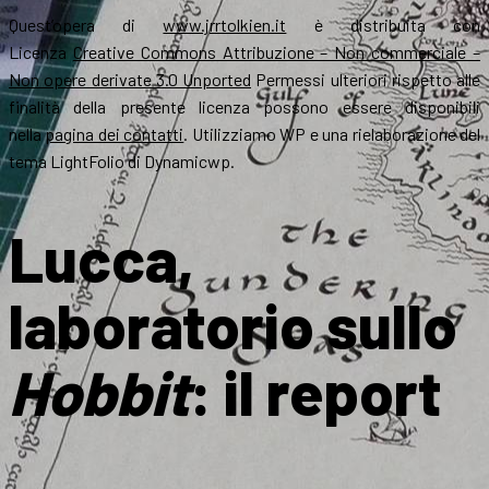
Quest’opera di
www.jrrtolkien.it
è distribuita con
Licenza
Creative Commons Attribuzione – Non commerciale –
Non opere derivate 3.0 Unported
Permessi ulteriori rispetto alle
finalità della presente licenza possono essere disponibili
nella
pagina dei contatti
. Utilizziamo WP e una rielaborazione del
tema LightFolio di Dynamicwp.
Lucca,
laboratorio sullo
Hobbit
: il report