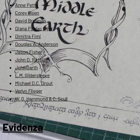
Anne Petty
Corey Olsen
David Bratman
Diana Pavlac Glyer
Dimitra Fimi
Douglas A. Anderson
Jason Fisher
John D. Rateliff
John Garth
L.M. Gildersleeve
Michael D.C. Drout
Verlyn Flieger
W. G. Hammond & C. Scull
Evidenza