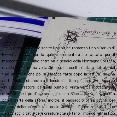
Per la terza media si è scelto l’incipit del romanzo fino all’arrivo di
Gandalf, invece per la quinta elementare ho optato per il
momento in cui Bilbo entra nelle pendici della Montagna Solitaria
e vede per la prima volta Smaug. La scelta è stata dettata dal
tipo di analisi che poi si sarebbe fatta dopo la lettura: da una
parte l’incipit si presta a riflessioni di tipo più narrativo riguardo
chi sia il narratore, da quale punto di vista venga inquadrata la
storia e che tipo di personaggi siano Bilbo e Gandalf in questa
prima parte della storia; inoltre, il passaggio offre spunti per
parlare dell’ambiente nel quale avviene l’incontro tra i due
personaggi citati e delle creature che abitano il mondo fantastico