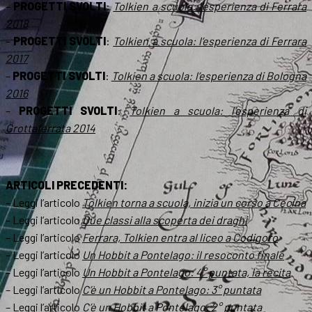
–
PROGETTI SVOLTI
:
Tolkien a scuola: l’esperienza di Ferrara
2018
–
PROGETTI SVOLTI
:
Tolkien a scuola: l’esperienza di Ferrara
2017
–
PROGETTI SVOLTI
:
Tolkien a scuola: l’esperienza di Bologna
2016
–
PROGETTI SVOLTI
:
Tolkien a scuola: l’esperienza di
Grottaferrata 2014
ARTICOLI PRECEDENTI:
– Leggi l’articolo
Tolkien torna a scuola, inizia un corso a Cecina
– Leggi l’articolo
Due classi alla scoperta dei draghi
– Leggi l’articolo
Ferrara, Tolkien entra al liceo a Codigoro
– Leggi l’articolo
Un Hobbit a Pontelago
: il resoconto finale
– Leggi l’articolo
Un Hobbit a Pontelago
: 4° puntata, la recita
– Leggi l’articolo
C’è un Hobbit a Pontelago
: 3° puntata
– Leggi l’articolo
C’è un Hobbit a Pontelago
: 2° puntata