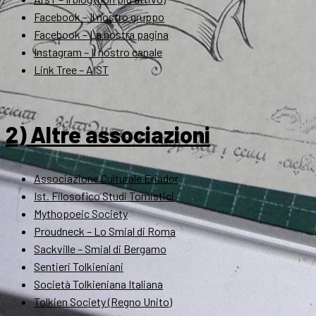
Facebook – Il nostro gruppo
Facebook – La nostra pagina
Instagram – Il nostro canale
Link Tree – AIST
2) Altre associazioni
Associazione Culturale Eriador
Ist. Filosofico Studi Tomistici
Mythopoeic Society
Proudneck – Lo Smial di Roma
Sackville – Smial di Bergamo
Sentieri Tolkieniani
Società Tolkieniana Italiana
Tolkien Society (Regno Unito)