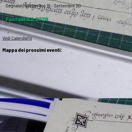
Segnalati
Settembre 19
-
Settembre 20
FantastikA 2026
Vedi Calendario
Mappa dei prossimi eventi: