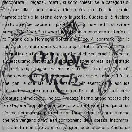
raccontata: i ragazzi, infatti, si sono chiesti se la categoria si
riferisse alla storia narrata (l’intreccio, per dirla in termini
narratologici) o la storia dentro la storia. Questo si è rivelato
molto utile per capire in quale categoria inserire l’illustrazione
presa da
Lo Hobbit a fumetti
in cui i nani raccontano la storia del
re Thrór e della Montagna Solitaria a Bilbo. Al contrario, con la
quinta elementare sono venute a galla tutte le curiosità sulla
geografia della Contea e sulle caratteristiche dei draghi. Rispetto
a quest’ultimo particolare, i ragazzi si sono chiesti se un drago
come Smaug potesse essere inserito nella categoria “popoli”.
Hanno osservato che l’antropomorfizzazione del drago (il fatto
che parli e che sia molto scaltro, per esempio) lo escluda
automaticamente da una categoria addizionale come quella delle
creature animalesche. Inoltre, i ragazzi hanno anche notato che
la categoria “popoli” è una categoria collettiva e che, quindi, un
singolo personaggio potrebbe non farne del tutto parte, a meno
che non vengano citati altri componenti della stessa. Insomma,
la giornata non poteva dare maggiori soddisfazioni. Anche se