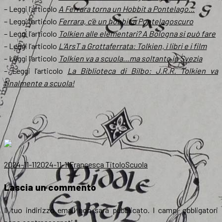
– Leggi l’articolo
A Ferrara torna un Hobbit a Pontelago…
– Leggi l’articolo
Ferrara, c’è un hobbit a Pontelagoscuro
– Leggi l’articolo
Tolkien alle elementari? A Bologna si può fare
– Leggi l’articolo
L’ArsT a Grottaferrata: Tolkien, i libri e i film
– Leggi l’articolo
Tolkien va a scuola…ma soltanto in Svezia
– Leggi l’articolo
La Biblioteca di Bilbo: J.R.R. Tolkien va
finalmente a scuola!
Scritto
Autore
Categorie
2024-11-11
2024-11-11
Francesca Titolo
Scuola
il
Lascia un commento
Il tuo indirizzo email non sarà pubblicato.
I campi obbligatori