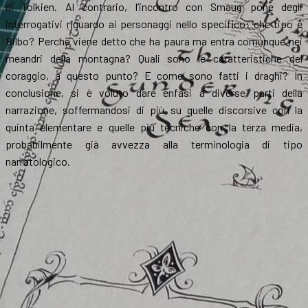
di Tolkien. Al contrario, l’incontro con Smaug pone degli
interrogativi riguardo ai personaggi nello specifico: che tipo è
Bilbo? Perché viene detto che ha paura ma entra comunque nei
meandri della montagna? Quali sono le caratteristiche del
coraggio, a questo punto? E come sono fatti i draghi? In
conclusione, si è voluto dare enfasi a diverse parti della
narrazione, soffermandosi di più su quelle discorsive con la
quinta elementare e quelle più tecniche con la terza media,
probabilmente già avvezza alla terminologia di tipo
narratologico.