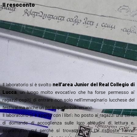
Il resoconto
Il laboratorio si è svolto
nell’area Junior del Real Collegio di
Lucca
, un luogo molto evocativo che ha forse permesso ai
ragazzi ospiti di entrare non solo nell’immaginario lucchese del
festival ma anche un po’ in quello tolkieniano.
Il laboratorio si è aperto con i libri: ho posto ai ragazzi una serie
di domande di accoglienza sulle loro abitudini di lettura e,
soprattutto, sul perché si trovassero lì. Le risposte hanno