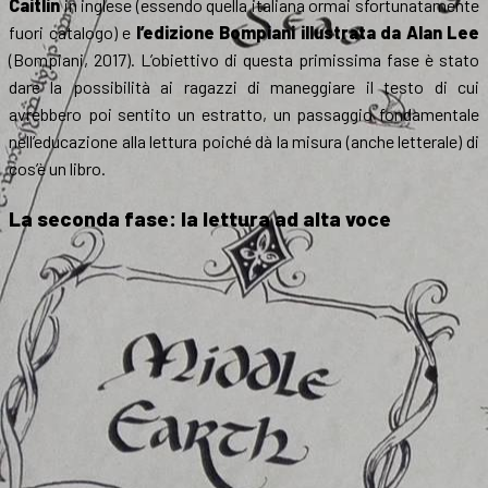
Caitlin
in inglese (essendo quella italiana ormai sfortunatamente
fuori catalogo) e
l’edizione Bompiani illustrata da Alan Lee
(Bompiani, 2017). L’obiettivo di questa primissima fase è stato
dare la possibilità ai ragazzi di maneggiare il testo di cui
avrebbero poi sentito un estratto, un passaggio fondamentale
nell’educazione alla lettura poiché dà la misura (anche letterale) di
cos’è un libro.
La seconda fase: la lettura ad alta voce