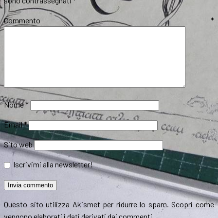
sono contrassegnati
*
Commento
*
Nome
*
Email
*
Sito web
Iscrivimi alla newsletter!
Questo sito utilizza Akismet per ridurre lo spam.
Scopri come
vengono elaborati i dati derivati dai commenti
.