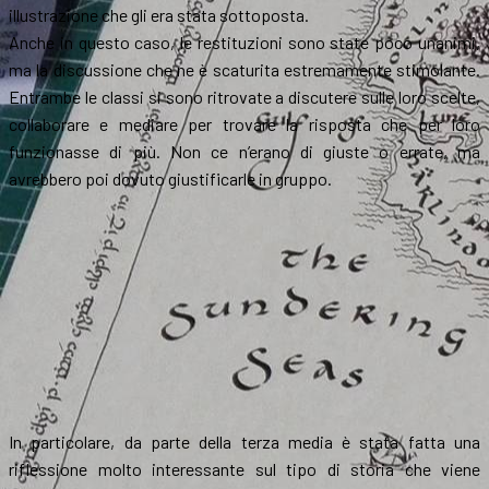
illustrazione che gli era stata sottoposta.
Anche in questo caso, le restituzioni sono state poco unanimi,
ma la discussione che ne è scaturita estremamente stimolante.
Entrambe le classi si sono ritrovate a discutere sulle loro scelte,
collaborare e mediare per trovare la risposta che per loro
funzionasse di più. Non ce n’erano di giuste o errate, ma
avrebbero poi dovuto giustificarle in gruppo.
In particolare, da parte della terza media è stata fatta una
riflessione molto interessante sul tipo di storia che viene