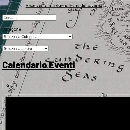
Receiver of a Tolkien’s letter discovered
Ricerca
per:
Categorie
Calendario Eventi
Set
19