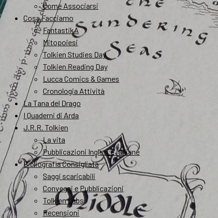
Come Associarsi
Cosa Facciamo
FantastikA
Mitopoiesi
Tolkien Studies Day
Tolkien Reading Day
Lucca Comics & Games
Cronologia Attività
La Tana del Drago
I Quaderni di Arda
J.R.R. Tolkien
La vita
Pubblicazioni Inglesi e Italiane
Bibliografia Consigliata
Saggi scaricabili
Convegni e Pubblicazioni
Tolkien Labs
Recensioni