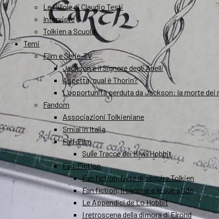
Le Pillole di Claudio Testi
Interviste
Tolkien a Scuola
Temi
Film e Serie-TV
Jackson e il Signore degli Anelli
Aspetta, qual è Thorin?
L’opportunità perduta da Jackson: la morte dei 
Fandom
Associazioni Tolkieniane
Smial in Italia
Fan-Film
Sulle Tracce dei Kiwi Hobbit
Fan-Fiction
Fan fiction, l’arte di seguire Tolkien
Fan fiction, il canone e le sue sfide
Le Appendici de Lo Hobbit
I retroscena della dimora di Elrond