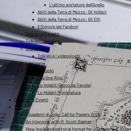
L’ultimo portatore dell’Anello
Abiti della Terra di Mezzo: Gli Hobbit
Abiti della Terra di Mezzo: Gli Elfi
Il Signore del Fandom
Tolkien a Fumetti
Tolkien Calendars
Videogames
Tolkien e i videogiochi
Librigame
Gioco di Ruolo
The One Ring
Lo Hobbit (Gioco da Tavola)
Lo Hobbit in miniatura
Calendario Eventi
ENG
I Quaderni di Arda: Call for Papers 2026
An interview with R. Scott Bakker
New Issue and editorial format for «I Quaderni di Arda