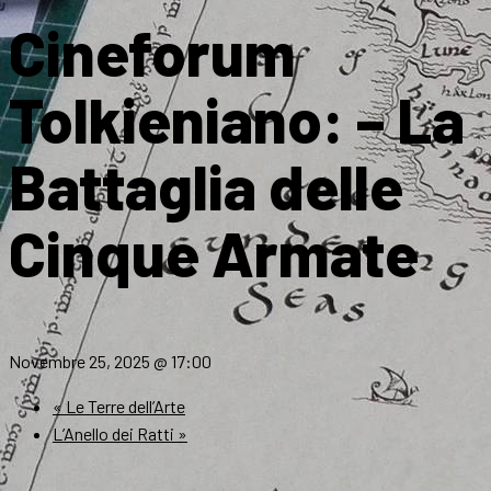
Cineforum
Tolkieniano: – La
Battaglia delle
Cinque Armate
Novembre 25, 2025 @ 17:00
«
Le Terre dell’Arte
L’Anello dei Ratti
»