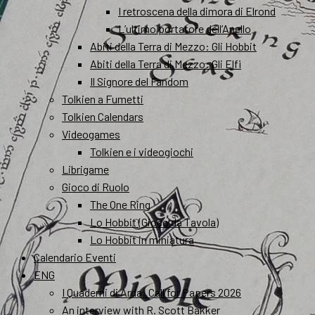
I retroscena della dimora di Elrond
L’ultimo portatore dell’Anello
Abiti della Terra di Mezzo: Gli Hobbit
Abiti della Terra di Mezzo: Gli Elfi
Il Signore del Fandom
Tolkien a Fumetti
Tolkien Calendars
Videogames
Tolkien e i videogiochi
Librigame
Gioco di Ruolo
The One Ring
Lo Hobbit (Gioco da Tavola)
Lo Hobbit in miniatura
Calendario Eventi
ENG
I Quaderni di Arda: Call for Papers 2026
An interview with R. Scott Bakker