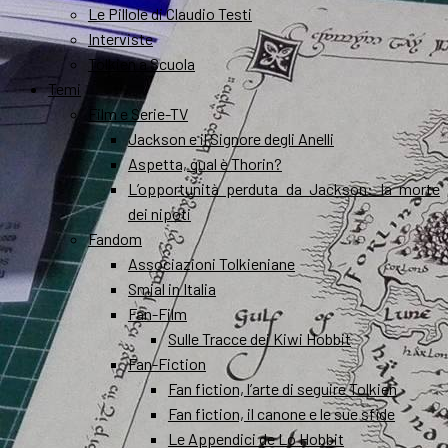
Le Pillole di Claudio Testi
Interviste
Tolkien a Scuola
Temi
Film e Serie-TV
Jackson e il Signore degli Anelli
Aspetta, qual è Thorin?
L’opportunità perduta da Jackson: la morte
dei nipoti
Fandom
Associazioni Tolkieniane
Smial in Italia
Fan-Film
Sulle Tracce dei Kiwi Hobbit
Fan-Fiction
Fan fiction, l’arte di seguire Tolkien
Fan fiction, il canone e le sue sfide
Le Appendici de Lo Hobbit