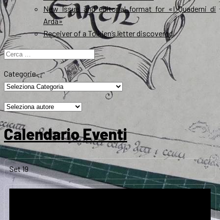
New Issue and editorial format for «I Quaderni di
Arda»
Receiver of a Tolkien’s letter discovered
Ricerca
per:
Categorie
Calendario Eventi
Set
19