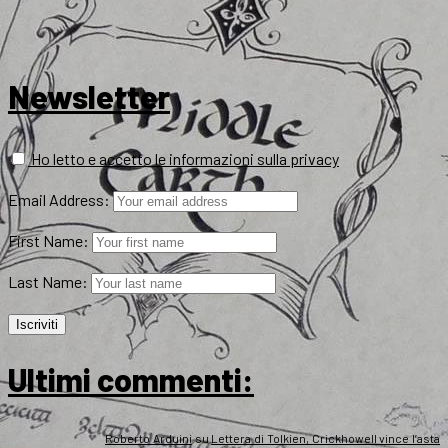
Newsletter
Ho letto e accetto le informazioni sulla privacy
Email Address:
First Name:
Last Name:
Ultimi commenti:
Roberto Arduini
su
Lettera di Tolkien, Crickhowell vince l’asta