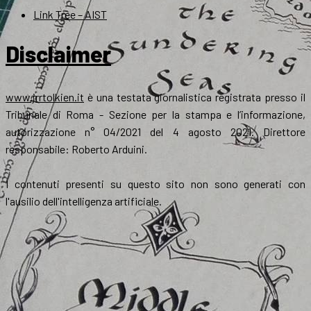
Link Tree – AIST
Disclaimer
www.jrrtolkien.it
è una testata giornalistica registrata presso il
Tribunale di Roma - Sezione per la stampa e l’informazione,
autorizzazione n° 04/2021 del 4 agosto 2021. Direttore
responsabile: Roberto Arduini.
I contenuti presenti su questo sito non sono generati con
l'ausilio dell'intelligenza artificiale.