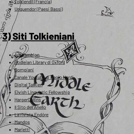
Tolkiendil (Francia)
Unquendor (Paesi Bassi)
3) Siti Tolkieniani
Ardalambion
Bodleian Library di Oxford
Bompiani
Canale Youtube di Paolo Nardi
Digital Tolkien
Elvish Linguistic Fellowship
HarperCollins
Il Sito dell'Anello
La rivista Endóre
Mandos
Marietti