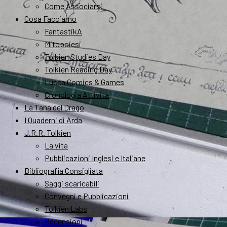
Come Associarsi
Cosa Facciamo
FantastikA
Mitopoiesi
Tolkien Studies Day
Tolkien Reading Day
Lucca Comics & Games
Cronologia Attività
La Tana del Drago
I Quaderni di Arda
J.R.R. Tolkien
La vita
Pubblicazioni Inglesi e Italiane
Bibliografia Consigliata
Saggi scaricabili
Convegni e Pubblicazioni
Tolkien Labs
Recensioni