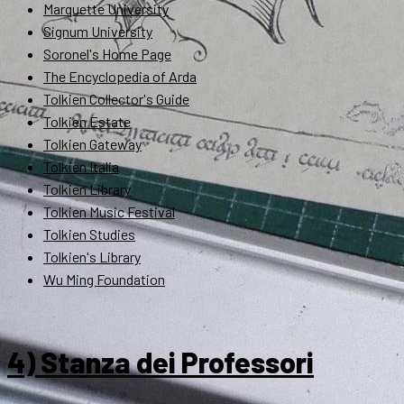
Marquette University
Signum University
Soronel's Home Page
The Encyclopedia of Arda
Tolkien Collector's Guide
Tolkien Estate
Tolkien Gateway
Tolkien Italia
Tolkien Library
Tolkien Music Festival
Tolkien Studies
Tolkien's Library
Wu Ming Foundation
4) Stanza dei Professori