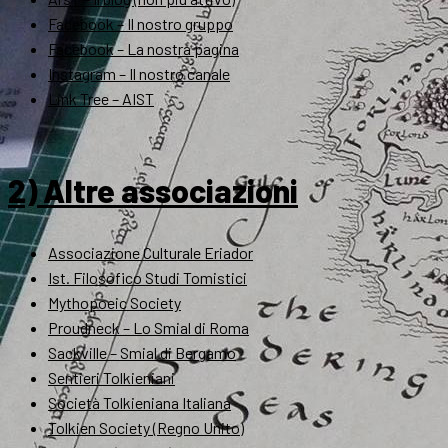
Facebook – Il nostro gruppo
Facebook – La nostra pagina
Instagram – Il nostro canale
Link Tree – AIST
2) Altre associazioni
Associazione Culturale Eriador
Ist. Filosofico Studi Tomistici
Mythopoeic Society
Proudneck – Lo Smial di Roma
Sackville – Smial di Bergamo
Sentieri Tolkieniani
Società Tolkieniana Italiana
Tolkien Society (Regno Unito)