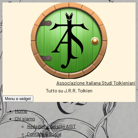
Vai
al
contenuto
Associazione Italiana Studi Tolkieniani
Tutto su J.R.R. Tolkien
Menu e widget
Home
Chi siamo
Redazione del sito AIST
Contatti e Social