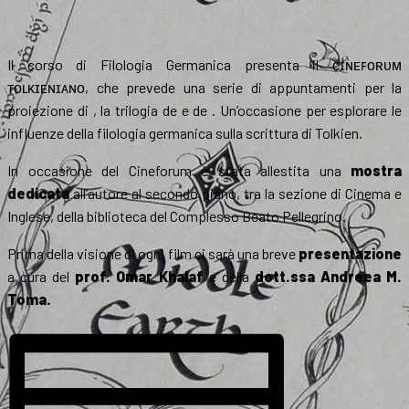
Il corso di Filologia Germanica presenta il ᴄɪɴᴇꜰᴏʀᴜᴍ
ᴛᴏʟᴋɪᴇɴɪᴀɴᴏ, che prevede una serie di appuntamenti per la
proiezione di , la trilogia de e de . Un’occasione per esplorare le
influenze della filologia germanica sulla scrittura di Tolkien.
In occasione del Cineforum è stata allestita una
mostra
dedicata
all’autore al secondo piano, tra la sezione di Cinema e
Inglese, della biblioteca del Complesso Beato Pellegrino.
Prima della visione di ogni film ci sarà una breve
presentazione
a cura del
prof. Omar Khalaf
e della
dott.ssa Andreea M.
Toma.