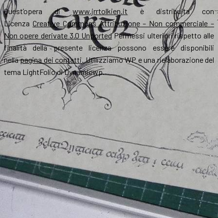
Quest’opera di
www.jrrtolkien.it
è distribuita con
Licenza
Creative Commons Attribuzione – Non commerciale –
Non opere derivate 3.0 Unported
Permessi ulteriori rispetto alle
finalità della presente licenza possono essere disponibili
nella
pagina dei contatti
. Utilizziamo WP e una rielaborazione del
tema LightFolio di Dynamicwp.