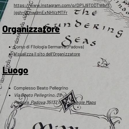
https://www.instagram.com/p/DP1J9T0DTWb/?
igsh=ODhwdmExNHVzMTFr
Organizzatore
Corso di Filologia Germania (Padova)
Visualizza il sito dell'Organizzatore
Luogo
Complesso Beato Pellegrino
Via Beato Pellegrino, 28
Padova
,
Padova
35137
Italy
+ Google Maps