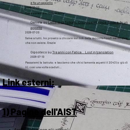
e fa un appello
2026-07-20
Ora è sistemato. Grazie mille!
Daniela
su
Lettera di Tolkien, Crickhowell vince l’asta e fa un
appello
2026-07-20
Salve a tutti, ho provato a cliccare sul link della raccolta fondi ma mi dice
che non esiste. Grazie
Gipsoteco
su
Tre anni con Fatica… Lost in translation
2026-07-10
Passatemi la battuta: e lasciamo che chi si lamenta aspetti il 2043 (o giù di
lì), così una volta scaduti…
Link esterni
:
1) Pagine dell'AIST
ArsT – Il blog (non più attivo)