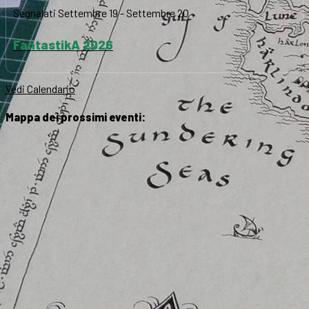
Segnalati
Settembre 19
-
Settembre 20
FantastikA 2026
Vedi Calendario
Mappa dei prossimi eventi: