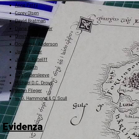
Anne Petty
Corey Olsen
David Bratman
Diana Pavlac Glyer
Dimitra Fimi
Douglas A. Anderson
Jason Fisher
John D. Rateliff
John Garth
L.M. Gildersleeve
Michael D.C. Drout
Verlyn Flieger
W. G. Hammond & C. Scull
Evidenza