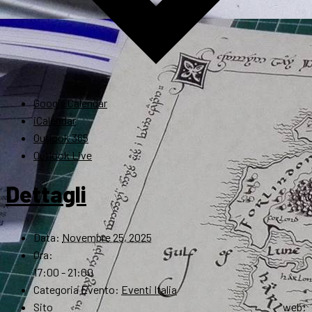
Google Calendar
iCalendar
Outlook 365
Outlook Live
Dettagli
Data:
Novembre 25, 2025
Ora:
17:00 - 21:00
Categoria Evento:
Eventi Italia
Sito web: