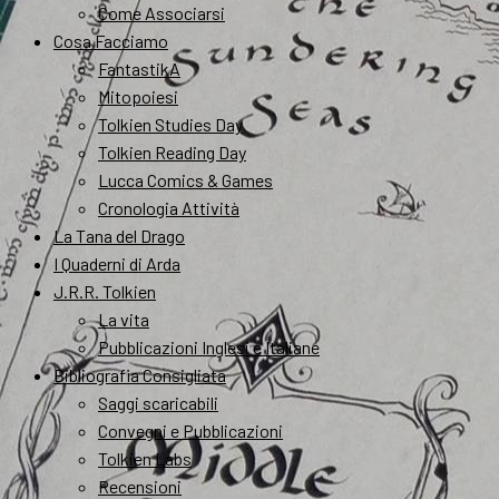
Come Associarsi
Cosa Facciamo
FantastikA
Mitopoiesi
Tolkien Studies Day
Tolkien Reading Day
Lucca Comics & Games
Cronologia Attività
La Tana del Drago
I Quaderni di Arda
J.R.R. Tolkien
La vita
Pubblicazioni Inglesi e Italiane
Bibliografia Consigliata
Saggi scaricabili
Convegni e Pubblicazioni
Tolkien Labs
Recensioni