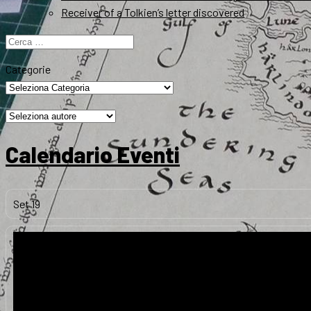
Receiver of a Tolkien’s letter discovered
Ricerca
per:
Categorie
Calendario Eventi
Set
19