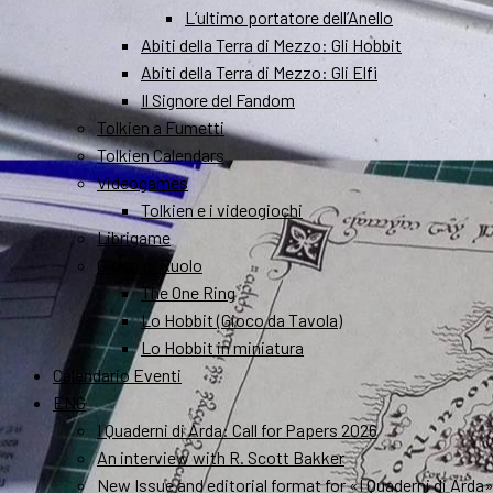
L’ultimo portatore dell’Anello
Abiti della Terra di Mezzo: Gli Hobbit
Abiti della Terra di Mezzo: Gli Elfi
Il Signore del Fandom
Tolkien a Fumetti
Tolkien Calendars
Videogames
Tolkien e i videogiochi
Librigame
Gioco di Ruolo
The One Ring
Lo Hobbit (Gioco da Tavola)
Lo Hobbit in miniatura
Calendario Eventi
ENG
I Quaderni di Arda: Call for Papers 2026
An interview with R. Scott Bakker
New Issue and editorial format for «I Quaderni di Arda