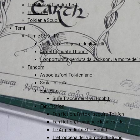
Le Pillole di Claudio Testi
Interviste
Tolkien a Scuola
Temi
Film e Serie-TV
Jackson e il Signore degli Anelli
Aspetta, qual è Thorin?
L’opportunità perduta da Jackson: la morte dei 
Fandom
Associazioni Tolkieniane
Smial in Italia
Fan-Film
Sulle Tracce dei Kiwi Hobbit
Fan-Fiction
Fan fiction, l’arte di seguire Tolkien
Fan fiction, il canone e le sue sfide
Le Appendici de Lo Hobbit
I retroscena della dimora di Elrond