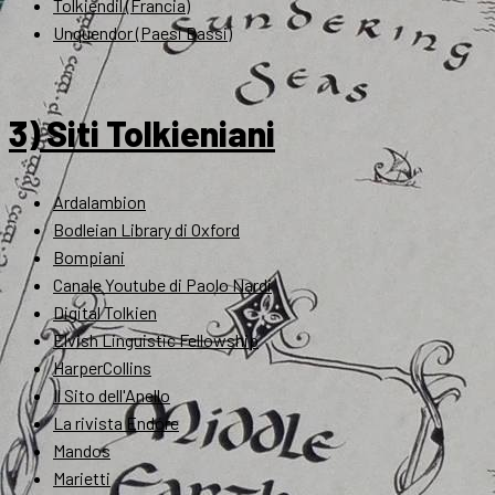
Tolkiendil (Francia)
Unquendor (Paesi Bassi)
3) Siti Tolkieniani
Ardalambion
Bodleian Library di Oxford
Bompiani
Canale Youtube di Paolo Nardi
Digital Tolkien
Elvish Linguistic Fellowship
HarperCollins
Il Sito dell'Anello
La rivista Endóre
Mandos
Marietti