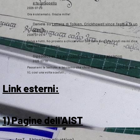
e fa un appello
2026-07-20
Ora è sistemato. Grazie mille!
Daniela
su
Lettera di Tolkien, Crickhowell vince l’asta e fa un
appello
2026-07-20
Salve a tutti, ho provato a cliccare sul link della raccolta fondi ma mi dice
che non esiste. Grazie
Gipsoteco
su
Tre anni con Fatica… Lost in translation
2026-07-10
Passatemi la battuta: e lasciamo che chi si lamenta aspetti il 2043 (o giù di
lì), così una volta scaduti…
Link esterni
:
1) Pagine dell'AIST
ArsT – Il blog (non più attivo)