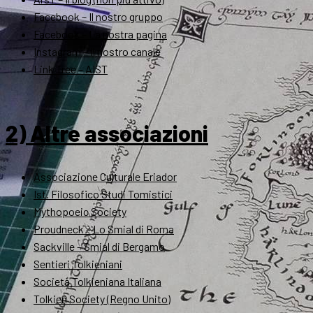
Facebook – Il nostro gruppo
Facebook – La nostra pagina
Instagram – Il nostro canale
Link Tree – AIST
2) Altre associazioni
Associazione Culturale Eriador
Ist. Filosofico Studi Tomistici
Mythopoeic Society
Proudneck – Lo Smial di Roma
Sackville – Smial di Bergamo
Sentieri Tolkieniani
Società Tolkieniana Italiana
Tolkien Society (Regno Unito)