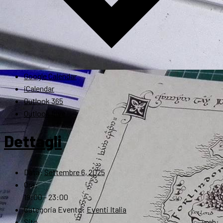
Google Calendar
iCalendar
Outlook 365
Outlook Live
Dettagli
Data:
Settembre 6, 2025
Ora:
19:00 - 23:00
Categoria Evento:
Eventi Italia
Sito web: