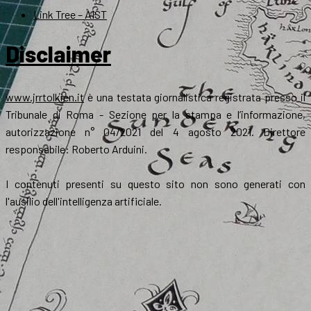
Link Tree – AIST
Disclaimer
www.jrrtolkien.it
è una testata giornalistica registrata presso il
Tribunale di Roma - Sezione per la stampa e l’informazione,
autorizzazione n° 04/2021 del 4 agosto 2021. Direttore
responsabile: Roberto Arduini.
I contenuti presenti su questo sito non sono generati con
l'ausilio dell'intelligenza artificiale.