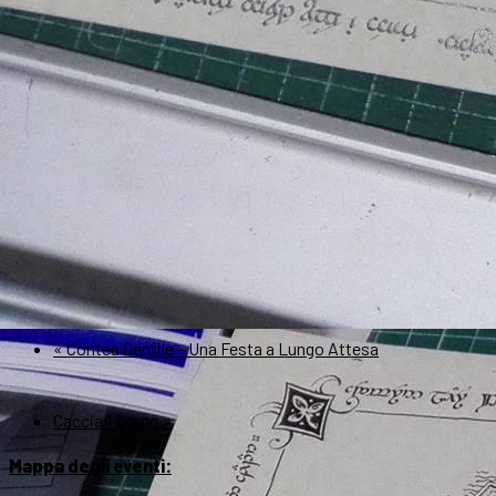
«
Contea Gentile – Una Festa a Lungo Attesa
Caccia ‘l Drago
»
Mappa degli eventi: