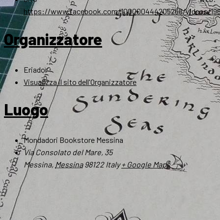
https://www.facebook.com/100000444205268/videos/19
Organizzatore
Eriador
Visualizza il sito dell'Organizzatore
Luogo
Mondadori Bookstore Messina
Via Consolato del Mare, 35
Messina
,
Messina
98122
Italy
+ Google Maps