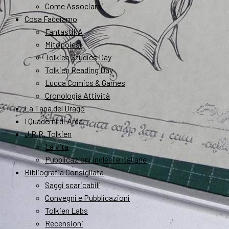
Come Associarsi
Cosa Facciamo
FantastikA
Mitopoiesi
Tolkien Studies Day
Tolkien Reading Day
Lucca Comics & Games
Cronologia Attività
La Tana del Drago
I Quaderni di Arda
J.R.R. Tolkien
La vita
Pubblicazioni Inglesi e Italiane
Bibliografia Consigliata
Saggi scaricabili
Convegni e Pubblicazioni
Tolkien Labs
Recensioni