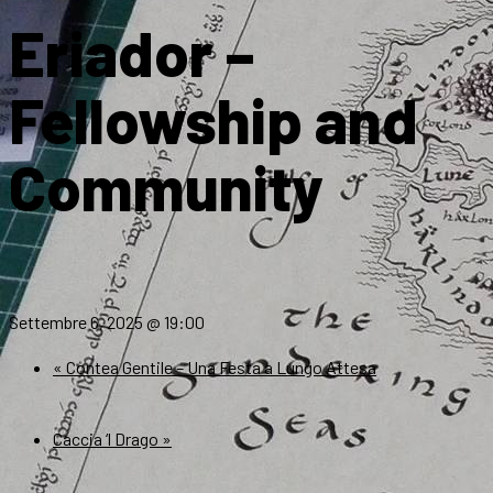
Eriador –
Fellowship and
Community
Settembre 6, 2025 @ 19:00
«
Contea Gentile – Una Festa a Lungo Attesa
Caccia ‘l Drago
»