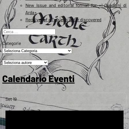
New Issue and editorial format for «I Quaderni di
Arda»
Receiver of a Tolkien’s letter discovered
Ricerca
per:
Categorie
Calendario Eventi
Set
19