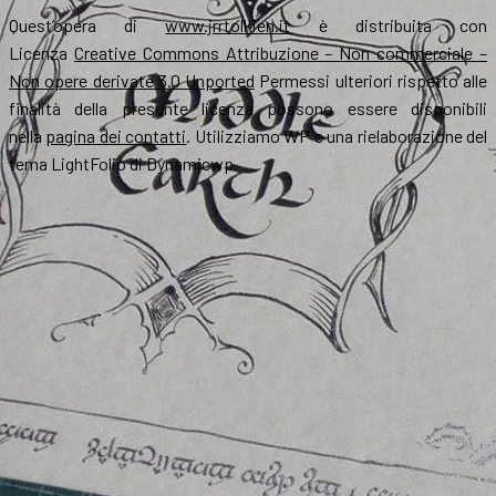
Quest’opera di
www.jrrtolkien.it
è distribuita con
Licenza
Creative Commons Attribuzione – Non commerciale –
Non opere derivate 3.0 Unported
Permessi ulteriori rispetto alle
finalità della presente licenza possono essere disponibili
nella
pagina dei contatti
. Utilizziamo WP e una rielaborazione del
tema LightFolio di Dynamicwp.