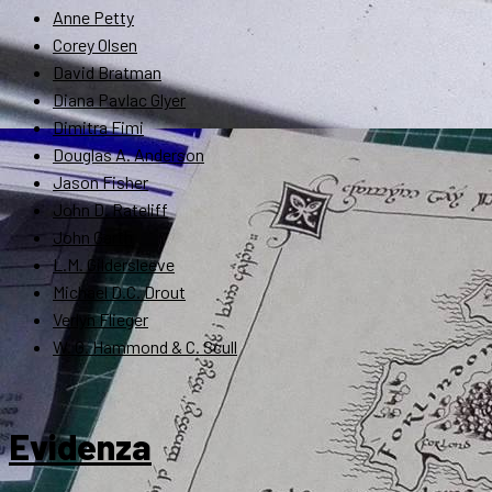
Anne Petty
Corey Olsen
David Bratman
Diana Pavlac Glyer
Dimitra Fimi
Douglas A. Anderson
Jason Fisher
John D. Rateliff
John Garth
L.M. Gildersleeve
Michael D.C. Drout
Verlyn Flieger
W. G. Hammond & C. Scull
Evidenza