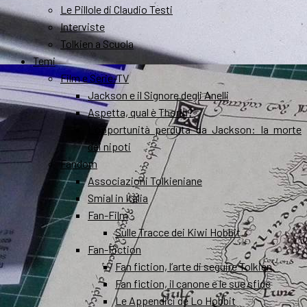
Le Pillole di Claudio Testi
Interviste
Tolkien a Scuola
Temi
Film e Serie-TV
Jackson e il Signore degli Anelli
Aspetta, qual è Thorin?
L’opportunità perduta da Jackson: la morte
dei nipoti
Fandom
Associazioni Tolkieniane
Smial in Italia
Fan-Film
Sulle Tracce dei Kiwi Hobbit
Fan-Fiction
Fan fiction, l’arte di seguire Tolkien
Fan fiction, il canone e le sue sfide
Le Appendici de Lo Hobbit