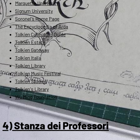
Marquette University
Signum University
Soronel's Home Page
The Encyclopedia of Arda
Tolkien Collector's Guide
Tolkien Estate
Tolkien Gateway
Tolkien Italia
Tolkien Library
Tolkien Music Festival
Tolkien Studies
Tolkien's Library
Wu Ming Foundation
4) Stanza dei Professori