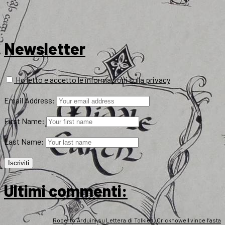
Newsletter
Ho letto e accetto le informazioni sulla privacy
Email Address:
First Name:
Last Name:
Ultimi commenti:
Roberto Arduini
su
Lettera di Tolkien, Crickhowell vince l’asta