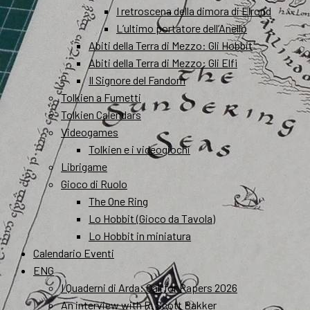
I retroscena della dimora di Elrond
L’ultimo portatore dell’Anello
Abiti della Terra di Mezzo: Gli Hobbit
Abiti della Terra di Mezzo: Gli Elfi
Il Signore del Fandom
Tolkien a Fumetti
Tolkien Calendars
Videogames
Tolkien e i videogiochi
Librigame
Gioco di Ruolo
The One Ring
Lo Hobbit (Gioco da Tavola)
Lo Hobbit in miniatura
Calendario Eventi
ENG
I Quaderni di Arda: Call for Papers 2026
An interview with R. Scott Bakker