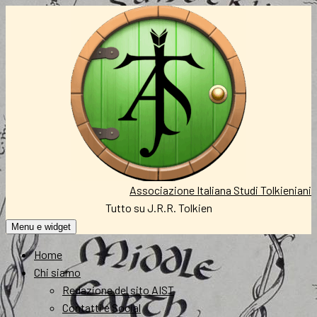
Vai
al
contenuto
Associazione Italiana Studi Tolkieniani
Tutto su J.R.R. Tolkien
Menu e widget
Home
Chi siamo
Redazione del sito AIST
Contatti e Social