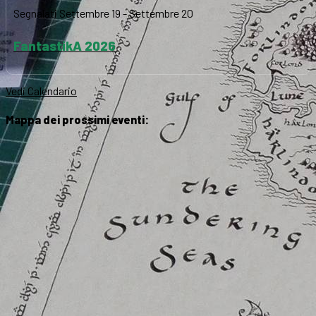
Segnalati
Settembre 19
-
Settembre 20
FantastikA 2026
Vedi Calendario
Mappa dei prossimi eventi: