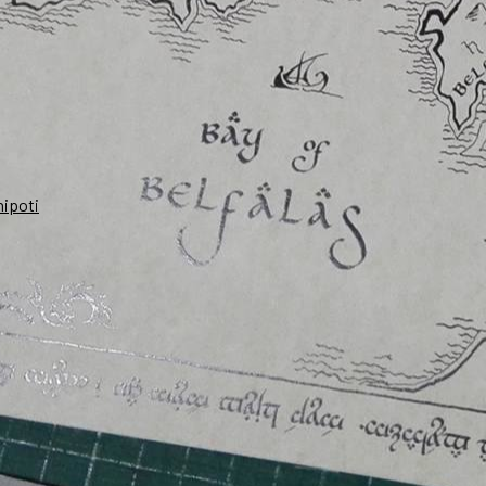
nipoti