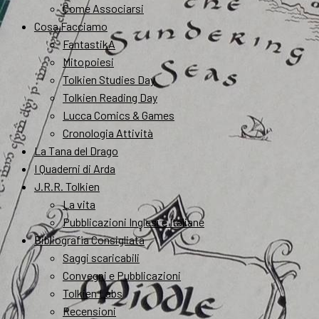
Come Associarsi
Cosa Facciamo
FantastikA
Mitopoiesi
Tolkien Studies Day
Tolkien Reading Day
Lucca Comics & Games
Cronologia Attività
La Tana del Drago
I Quaderni di Arda
J.R.R. Tolkien
La vita
Pubblicazioni Inglesi e Italiane
Bibliografia Consigliata
Saggi scaricabili
Convegni e Pubblicazioni
Tolkien Labs
Recensioni