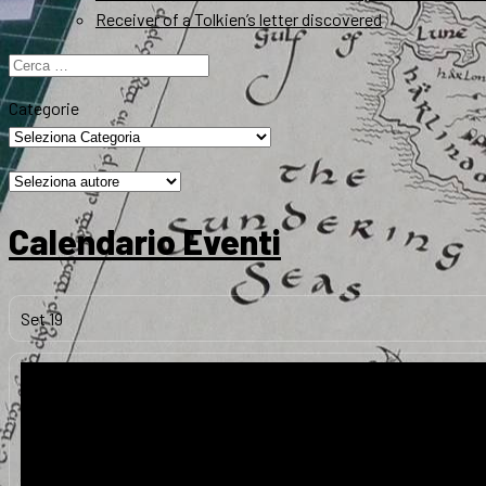
Receiver of a Tolkien’s letter discovered
Ricerca
per:
Categorie
Calendario Eventi
Set
19