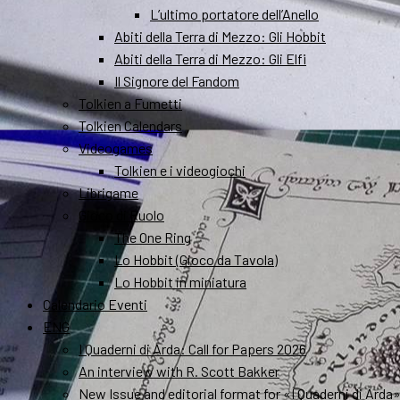
L’ultimo portatore dell’Anello
Abiti della Terra di Mezzo: Gli Hobbit
Abiti della Terra di Mezzo: Gli Elfi
Il Signore del Fandom
Tolkien a Fumetti
Tolkien Calendars
Videogames
Tolkien e i videogiochi
Librigame
Gioco di Ruolo
The One Ring
Lo Hobbit (Gioco da Tavola)
Lo Hobbit in miniatura
Calendario Eventi
ENG
I Quaderni di Arda: Call for Papers 2026
An interview with R. Scott Bakker
New Issue and editorial format for «I Quaderni di Arda