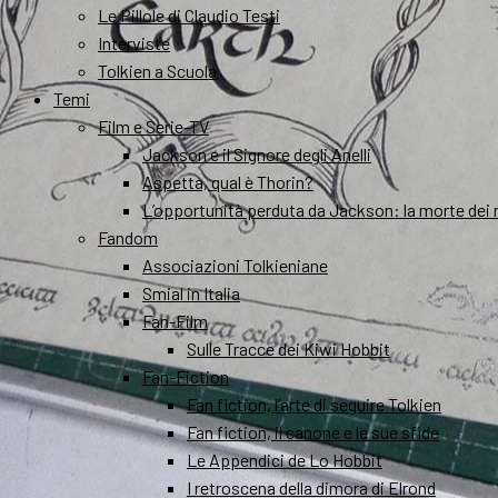
Le Pillole di Claudio Testi
Interviste
Tolkien a Scuola
Temi
Film e Serie-TV
Jackson e il Signore degli Anelli
Aspetta, qual è Thorin?
L’opportunità perduta da Jackson: la morte dei 
Fandom
Associazioni Tolkieniane
Smial in Italia
Fan-Film
Sulle Tracce dei Kiwi Hobbit
Fan-Fiction
Fan fiction, l’arte di seguire Tolkien
Fan fiction, il canone e le sue sfide
Le Appendici de Lo Hobbit
I retroscena della dimora di Elrond