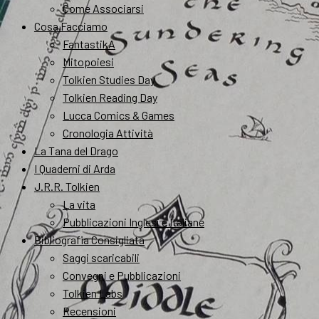
Come Associarsi
Cosa Facciamo
FantastikA
Mitopoiesi
Tolkien Studies Day
Tolkien Reading Day
Lucca Comics & Games
Cronologia Attività
La Tana del Drago
I Quaderni di Arda
J.R.R. Tolkien
La vita
Pubblicazioni Inglesi e Italiane
Bibliografia Consigliata
Saggi scaricabili
Convegni e Pubblicazioni
Tolkien Labs
Recensioni