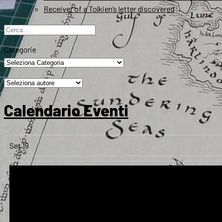
Receiver of a Tolkien’s letter discovered
Ricerca
per:
Categorie
Calendario Eventi
Set
19