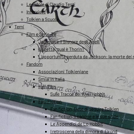
Le Pillole di Claudio Testi
Interviste
Tolkien a Scuola
Temi
Film e Serie-TV
Jackson e il Signore degli Anelli
Aspetta, qual è Thorin?
L’opportunità perduta da Jackson: la morte dei 
Fandom
Associazioni Tolkieniane
Smial in Italia
Fan-Film
Sulle Tracce dei Kiwi Hobbit
Fan-Fiction
Fan fiction, l’arte di seguire Tolkien
Fan fiction, il canone e le sue sfide
Le Appendici de Lo Hobbit
I retroscena della dimora di Elrond