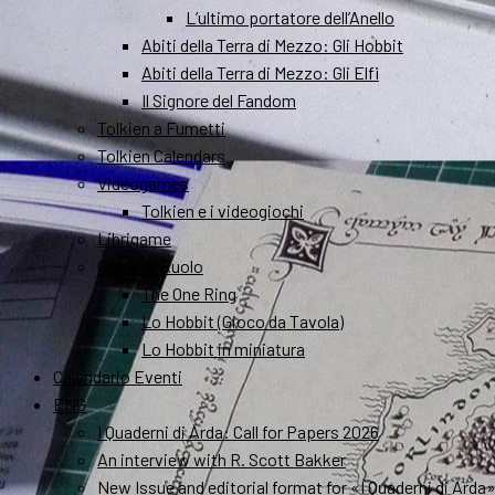
L’ultimo portatore dell’Anello
Abiti della Terra di Mezzo: Gli Hobbit
Abiti della Terra di Mezzo: Gli Elfi
Il Signore del Fandom
Tolkien a Fumetti
Tolkien Calendars
Videogames
Tolkien e i videogiochi
Librigame
Gioco di Ruolo
The One Ring
Lo Hobbit (Gioco da Tavola)
Lo Hobbit in miniatura
Calendario Eventi
ENG
I Quaderni di Arda: Call for Papers 2026
An interview with R. Scott Bakker
New Issue and editorial format for «I Quaderni di Arda