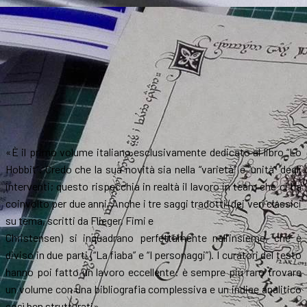
«È il primo volume italiano esclusivamente dedicato al libro “Lo
Hobbit”. Credo che la sua novità sia nella “varietà” e “unità” degli
interventi; questo rispecchia in realtà il lavoro in team che ci ha
coinvolto per due anni. Anche i tre saggi tradotti (dei veri classici
su tema, scritti da Flieger, Fimi e
Christensen) si inquadrano perfettamente nell’insieme, che è
diviso in due parti (“La fiaba” e “I personaggi”). I curatori del testo
hanno poi fatto un lavoro eccellente: è sempre più raro trovare
un volume con una bibliografia complessiva e un indice analitico
così ben strutturati».