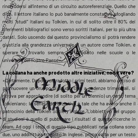
rinchiudersi all’interno di un circuito autoreferenziale. Quello che
dico, il lettore italiano lo può banalmente constatare sfogliando
molti “studi” italiani su Tolkien, in cui di solito oltre il 80% dei
riferimenti bibliografici sono verso scritti italiani, per lo più ultra
datati. Solo uscendo dal questo provincialismo si potrà rendere
giustizia alla grandezza universale di un autore come Tolkien, e
sperare di trovarlo sempre più studiato nelle scuole o le
università del nostro Paese».
La collana ha anche prodotto altre iniziative, non è vero?
«Certamente. Dopo aver tradotto i primi testi, abbiamo deciso di
promuovere un Gruppo di Studio che, a cadenze trimestrali, si
ritrova per approfondire (di solito per un biennio) un certo tema
tolkieniano: la serietà dell’iniziativa è tale che ha avuto anche il
patrocinio della Tolkien Society inglese. L’obbiettivo del gruppo
di studiosi è quello di pubblicare i risultati di queste ricerche in
team. Ad oggi i testi di questo tipo pubblicati nella collana sono
due, uno addirittura tradotto in inglese, prima volta per un testo