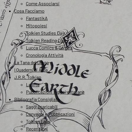
Come Associarsi
Cosa Facciamo
FantastikA
Mitopoiesi
Tolkien Studies Day
Tolkien Reading Day
Lucca Comics & Games
Cronologia Attività
La Tana del Drago
I Quaderni di Arda
J.R.R. Tolkien
La vita
Pubblicazioni Inglesi e Italiane
Bibliografia Consigliata
Saggi scaricabili
Convegni e Pubblicazioni
Tolkien Labs
Recensioni