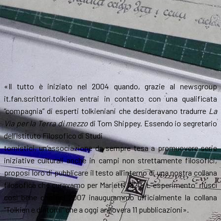
«Il tutto è iniziato nel 2004 quando, grazie al newsgroup
it.fan.scrittori.tolkien entrai in contatto con una qualificata
“compagnia” di esperti tolkieniani che desideravano tradurre
La
Via per la Terra di mezzo
di Tom Shippey. Essendo io segretario
dell’Istituto Filosofico di Studi
tomistici, un’associazione da sempre tesa a promuovere serie
iniziative culturali anche in campi non strettamente filosofici,
proposi loro di pubblicare il testo all’interno di una nostra collana
filosofica che curavamo per Marietti 1820. L’“esperimento” riuscì
così bene che nel 2007 inaugurammo ufficialmente la collana
“Tolkien e dintorni” che a oggi annovera 11 pubblicazioni».