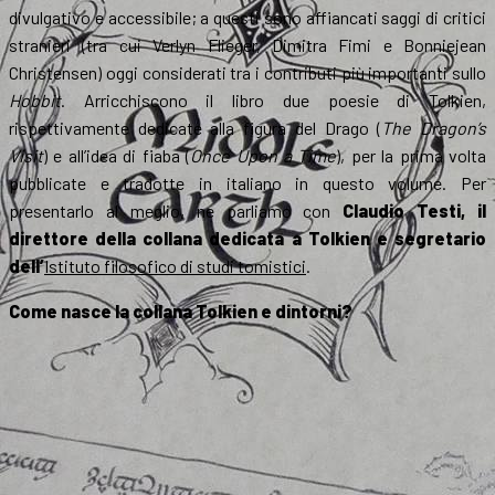
divulgativo e accessibile; a questi sono affiancati saggi di critici
stranieri (tra cui Verlyn Flieger, Dimitra Fimi e Bonniejean
Christensen) oggi considerati tra i contributi più importanti sullo
Hobbit
. Arricchiscono il libro due poesie di Tolkien,
rispettivamente dedicate alla figura del Drago (
The Dragon’s
Visit
) e all’idea di fiaba (
Once Upon a Time
), per la prima volta
pubblicate e tradotte in italiano in questo volume. Per
presentarlo al meglio, ne parliamo con
Claudio Testi, il
direttore della collana dedicata a Tolkien e segretario
dell’
Istituto filosofico di studi tomistici
.
Come nasce la collana Tolkien e dintorni?