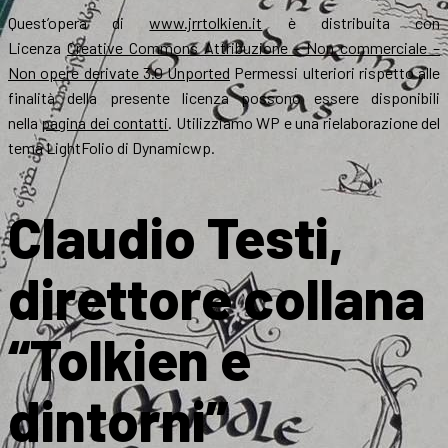
Quest’opera di
www.jrrtolkien.it
è distribuita con
Licenza
Creative Commons Attribuzione – Non commerciale –
Non opere derivate 3.0 Unported
Permessi ulteriori rispetto alle
finalità della presente licenza possono essere disponibili
nella
pagina dei contatti
. Utilizziamo WP e una rielaborazione del
tema LightFolio di Dynamicwp.
Claudio Testi,
direttore collana
“Tolkien e
dintorni”