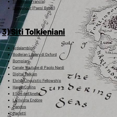
Tolkiendil (Francia)
Unquendor (Paesi Bassi)
3) Siti Tolkieniani
Ardalambion
Bodleian Library di Oxford
Bompiani
Canale Youtube di Paolo Nardi
Digital Tolkien
Elvish Linguistic Fellowship
HarperCollins
Il Sito dell'Anello
La rivista Endóre
Mandos
Marietti