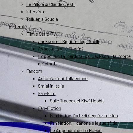
Le Pillole di Claudio Testi
Interviste
Tolkien a Scuola
Temi
Film e Serie-TV
Jackson e il Signore degli Anelli
Aspetta, qual è Thorin?
L’opportunità perduta da Jackson: la morte
dei nipoti
Fandom
Associazioni Tolkieniane
Smial in Italia
Fan-Film
Sulle Tracce dei Kiwi Hobbit
Fan-Fiction
Fan fiction, l’arte di seguire Tolkien
Fan fiction, il canone e le sue sfide
Le Appendici de Lo Hobbit