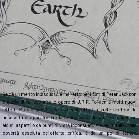
Se c’è un merito indiscusso e indiretto per i film di Peter Jackson
è quello di far scoprire le opere di J.R.R. Tolkien a molti nuovi
lettori. Ma sia questi che i vecchi lettori a volte sentono la
necessità di approfondire la conoscenza dell’autore, magari su
alcuni aspetti o da punti di vista inconsueti. Anche in Italia, nella
povertà assoluta dell’offerta critica, è da un po’ di tempo