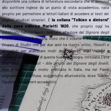
disponibile una collana di letteratura secondaria che si avvicina
allo scrittore inglese da un punto di vista accademico, nata
proprio per permettere ai lettori italiani di accedere ai testi dei
migliori studiosi stranieri. È
la collana “Tolkien e dintorni”
della casa editrice Marietti 1820
, che proprio oggi ha
pubblicato l’ultimo lavoro dedicato all’autore del
Signore degli
Anelli
. La novità è doppia, visto che il volume è il frutto di un
Gruppo di Studio che per due anni ha riunito critici, filosofi e
giornalisti per analizzare molti degli aspetti dello
Hobbit
e
scrivere i diversi saggi di questa nuova antologia, intitolata
C’era
una volta… Lo Hobbit – Alle origini del Signore degli Anelli
.
Non è una formula molto praticata in Italia, ma nei Paesi
anglosassoni è diffusa, soprattutto all’università, dove Tolkien
figura nei programmi accademici.