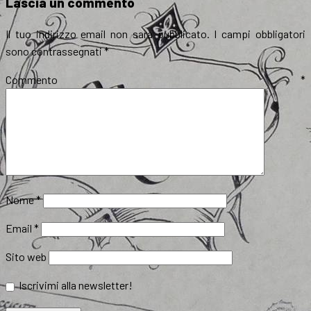
Lascia un commento
Il tuo indirizzo email non sarà pubblicato.
I campi obbligatori
sono contrassegnati
*
Commento
*
Nome
*
Email
*
Sito web
Iscrivimi alla newsletter!