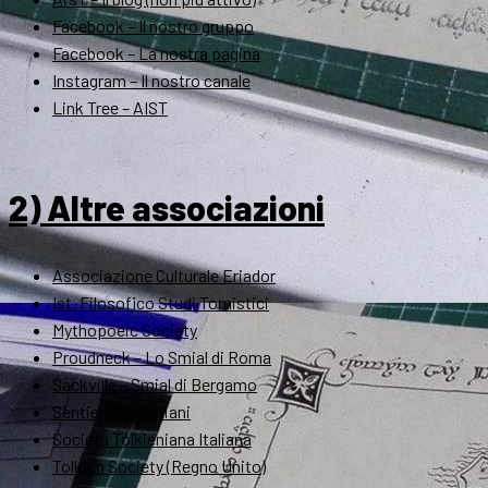
Facebook – Il nostro gruppo
Facebook – La nostra pagina
Instagram – Il nostro canale
Link Tree – AIST
2) Altre associazioni
Associazione Culturale Eriador
Ist. Filosofico Studi Tomistici
Mythopoeic Society
Proudneck – Lo Smial di Roma
Sackville – Smial di Bergamo
Sentieri Tolkieniani
Società Tolkieniana Italiana
Tolkien Society (Regno Unito)