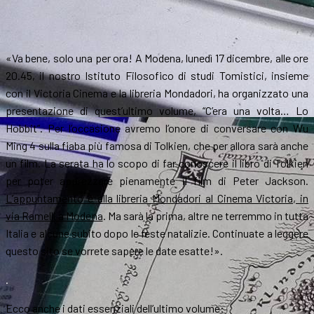
«Va bene, solo una per ora! A Modena, lunedì 17 dicembre, alle ore
20.45, il nostro Istituto Filosofico di studi Tomistici, insieme
con il Victoria Cinema e la libreria Mondadori, ha organizzato una
presentazione di quest’ultimo volume, “C’era una volta… Lo
Hobbit”. Per l’occasione avremo l’onore di conversare con Wu
Ming 4 sulla fiaba più famosa di Tolkien, che per allora sarà anche
un film. La serata ha lo scopo di far conoscere il libro di Tolkien
per poter apprezzare pienamente il film di Peter Jackson.
L’appuntamento è alla libreria Mondadori al Cinema Victoria, in
via Ramelli a Modena
. Ma sarà la prima, altre ne terremmo in tutta
Italia e alcune subito dopo le feste natalizie. Continuate a leggere
questo sito se vorrete sapere le date esatte!».
.
Ecco anche i dati essenziali dell’ultimo volume: