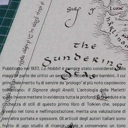
Pubblicato nel 1937,
Lo Hobbit
è sempre stato considerato dalla
maggior parte dei critici un semplice racconto per bambini, il cui
principale merito fu di servire da “prologo” al più noto capolavoro
tolkieniano:
Il Signore degli Anelli
. L’antologia della Marietti
vuole invece mettere in evidenza tutta la profondità di vedute e la
ricchezza di stili di questo primo libro di Tolkien che, seppur
diverso nel tono e nell’impostazione, merita una valutazione di
ben altra portata e spessore. Gli articoli degli autori italiani sono
frutto di uno studio di ricerca corale e conservano un tono