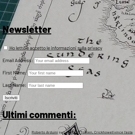
Newsletter
Ho letto e accetto le informazioni sulla privacy
Email Address:
First Name:
Last Name:
Ultimi commenti:
Roberto Arduini
su
Lettera di Tolkien, Crickhowell vince l’asta