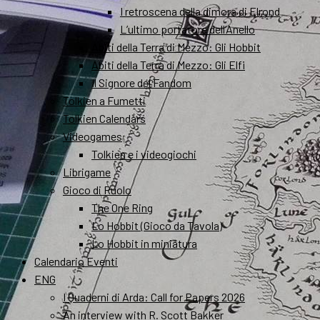
I retroscena della dimora di Elrond
L’ultimo portatore dell’Anello
Abiti della Terra di Mezzo: Gli Hobbit
Abiti della Terra di Mezzo: Gli Elfi
Il Signore del Fandom
Tolkien a Fumetti
Tolkien Calendars
Videogames
Tolkien e i videogiochi
Librigame
Gioco di Ruolo
The One Ring
Lo Hobbit (Gioco da Tavola)
Lo Hobbit in miniatura
Calendario Eventi
ENG
I Quaderni di Arda: Call for Papers 2026
An interview with R. Scott Bakker