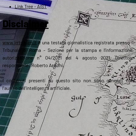
Link Tree – AIST
Disclaimer
www.jrrtolkien.it
è una testata giornalistica registrata presso il
Tribunale di Roma - Sezione per la stampa e l’informazione,
autorizzazione n° 04/2021 del 4 agosto 2021. Direttore
responsabile: Roberto Arduini.
I contenuti presenti su questo sito non sono generati con
l'ausilio dell'intelligenza artificiale.