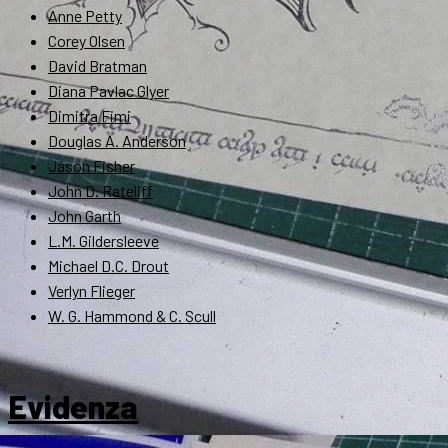
Anne Petty
Corey Olsen
David Bratman
Diana Pavlac Glyer
Dimitra Fimi
Douglas A. Anderson
Jason Fisher
John D. Rateliff
John Garth
L.M. Gildersleeve
Michael D.C. Drout
Verlyn Flieger
W. G. Hammond & C. Scull
Evidenza