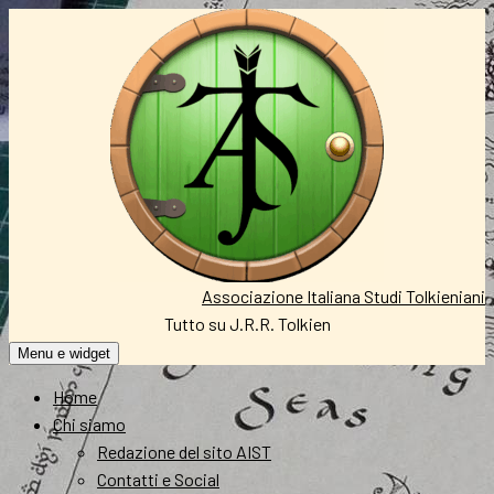
Vai
al
contenuto
Associazione Italiana Studi Tolkieniani
Tutto su J.R.R. Tolkien
Menu e widget
Home
Chi siamo
Redazione del sito AIST
Contatti e Social