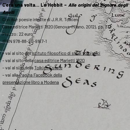
C’era una volta… Lo Hobbit –
Alle origini del Signore degli
Anelli
Con due poesie inedite di J.R.R. Tolkien
Casa editrice Marietti 1820 (Genova-Milano, 2012), pp. 312
Prezzo: 22 euro
ISBN 978-88-211-9167-1
– vai al sito dell’
Istituto filosofico di studi tomistici
– vai al sito della
casa editrice Marietti 1820
– vai al sito della
Tolkien Estate
– vai alla
Pagina Facebook della
presentazione libro a Modena
.