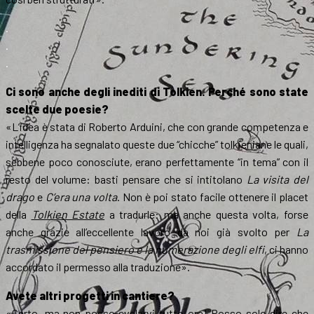
.
.
.
Ci sono anche degli inediti di Tolkien. Perché sono state
scelte due poesie?
«L’idea è stata di Roberto Arduini, che con grande competenza e
intelligenza ha segnalato queste due “chicche” tolkieniane le quali,
sebbene poco conosciute, erano perfettamente “in tema” con il
resto del volume: basti pensare che si intitolano
La visita del
drago
e
C’era una volta
. Non è poi stato facile ottenere il placet
della
Tolkien Estate
a tradurle: ma anche questa volta, forse
anche grazie all’eccellente lavoro da noi già svolto per
La
trasmissione del pensiero e la numerazione degli elfi
, ci hanno
accordato il permesso alla traduzione».
Avete altri progetti in cantiere?
«Certo, ma non posso svelarvi tutto ora! Posso solo dire che