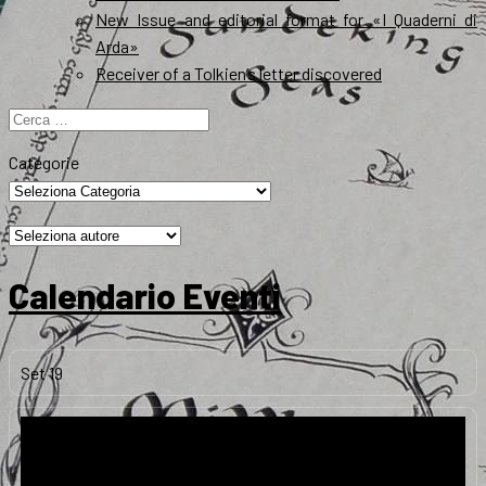
New Issue and editorial format for «I Quaderni di
Arda»
Receiver of a Tolkien’s letter discovered
Ricerca
per:
Categorie
Calendario Eventi
Set
19