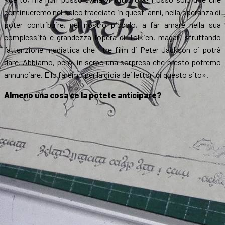
continueremo nel solco tracciato in questi anni, nella speranza di
poter contribuire, nel nostro piccolo, a far amare nella sua
complessità e grandezza l’opera di Tolkien, magari sfruttando
l’attenzione mediatica che i tre film di Peter Jackson ci potrà
dare. Abbiamo, però, in serbo una sorpresa che presto potremo
annunciare. E lo faremo per la gioia dei lettori di questo sito».
Almeno una cosa ce la potete anticipare?