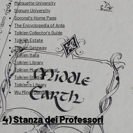
Marquette University
Signum University
Soronel's Home Page
The Encyclopedia of Arda
Tolkien Collector's Guide
Tolkien Estate
Tolkien Gateway
Tolkien Italia
Tolkien Library
Tolkien Music Festival
Tolkien Studies
Tolkien's Library
Wu Ming Foundation
4) Stanza dei Professori