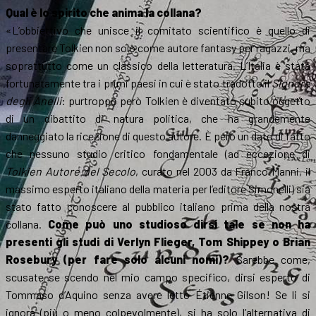
Qual è lo spirito che anima la collana?
«L’obbiettivo che unisce il comitato scientifico è quello di
presentare Tolkien non solo come autore fantasy per ragazzi, ma
soprattutto come un classico della letteratura. L’Italia è stata
fortunatamente tra i primi paesi in cui è stato tradotto il
Signore
degli Anelli
: purtroppo però Tolkien è diventato subito oggetto
di un dibattito di natura politica, che ha grandemente
danneggiato la ricezione di questo autore. È però un dato di fatto
che nessuno studio critico fondamentale (ad eccezione di
Tolkien Autore del Secolo
, curato nel 2003 da Franco Manni, il
massimo esperto italiano della materia per l’editore Simonelli) sia
stato fatto conoscere al pubblico italiano prima della nostra
collana.
Come può uno studioso dirsi tale se non ha
presenti gli studi di Verlyn Flieger, Tom Shippey o Brian
Rosebury (per fare solo alcuni nomi)?
Sarebbe come,
scusate se scendo nel mio campo specifico, dirsi esperto di
Tommaso d’Aquino senza avere letto Étienne Gilson! Se li si
ignora (più o meno colpevolmente), si ha solo l’alternativa di