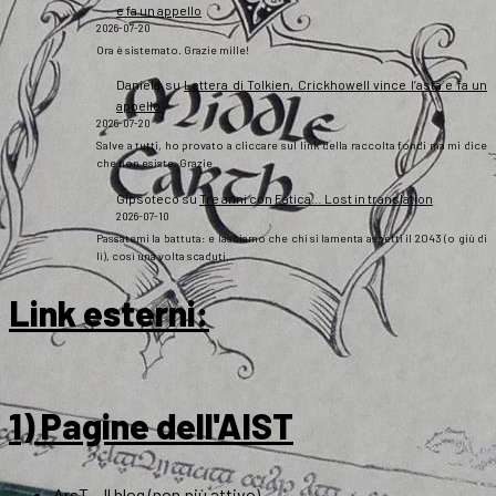
e fa un appello
2026-07-20
Ora è sistemato. Grazie mille!
Daniela
su
Lettera di Tolkien, Crickhowell vince l’asta e fa un
appello
2026-07-20
Salve a tutti, ho provato a cliccare sul link della raccolta fondi ma mi dice
che non esiste. Grazie
Gipsoteco
su
Tre anni con Fatica… Lost in translation
2026-07-10
Passatemi la battuta: e lasciamo che chi si lamenta aspetti il 2043 (o giù di
lì), così una volta scaduti…
Link esterni
:
1) Pagine dell'AIST
ArsT – Il blog (non più attivo)