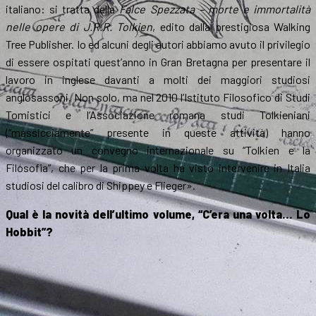
italiano: si tratta della
Falce Spezzata – morte e immortalità
nelle opere di J.R.R. Tolkien
, edito dalla prestigiosa Walking
Tree Publisher. Io ed alcuni degli autori abbiamo avuto il privilegio
di essere ospitati quest’anno in Gran Bretagna per presentare il
lavoro in inglese davanti a molti dei maggiori studiosi
anglosassoni. Non solo, ma nel 2010 l’Istituto Filosofico di Studi
Tomistici e l’Associazione romana studi Tolkieniani
(“massicciamente” presente in queste attività) hanno
organizzato un convegno internazionale su “Tolkien e la
Filosofia”, che per la prima volta ha visto intervenire in Italia
studiosi del calibro di Shippey e Flieger».
Qual è la novità dell’ultimo volume, “C’era una volta… Lo
Hobbit”?