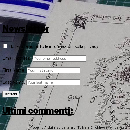
Newsletter
Ho letto e accetto le informazioni sulla privacy
Email Address:
First Name:
Last Name:
Ultimi commenti:
Roberto Arduini
su
Lettera di Tolkien, Crickhowell vince l’asta