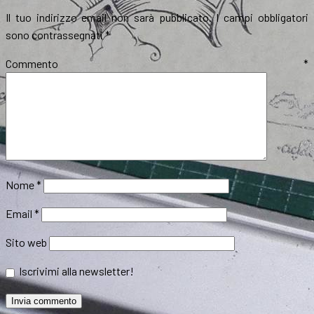
Il tuo indirizzo email non sarà pubblicato.
I campi obbligatori
sono contrassegnati
*
Commento
*
Nome
*
Email
*
Sito web
Iscrivimi alla newsletter!