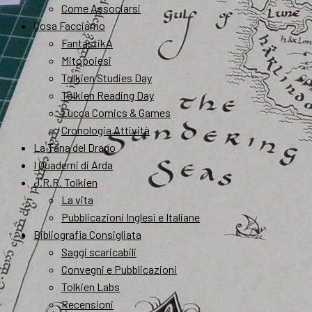
Come Associarsi
Cosa Facciamo
FantastikA
Mitopoiesi
Tolkien Studies Day
Tolkien Reading Day
Lucca Comics & Games
Cronologia Attività
La Tana del Drago
I Quaderni di Arda
J.R.R. Tolkien
La vita
Pubblicazioni Inglesi e Italiane
Bibliografia Consigliata
Saggi scaricabili
Convegni e Pubblicazioni
Tolkien Labs
Recensioni