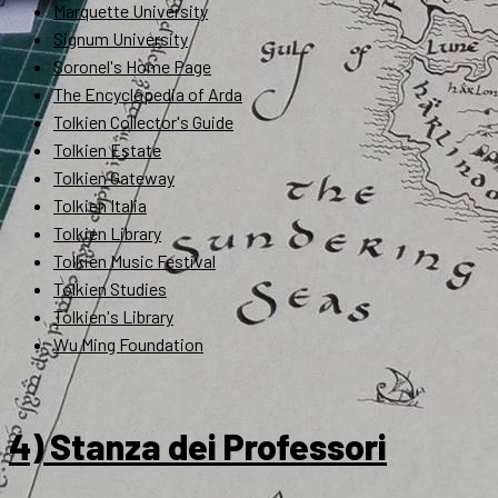
Marquette University
Signum University
Soronel's Home Page
The Encyclopedia of Arda
Tolkien Collector's Guide
Tolkien Estate
Tolkien Gateway
Tolkien Italia
Tolkien Library
Tolkien Music Festival
Tolkien Studies
Tolkien's Library
Wu Ming Foundation
4) Stanza dei Professori