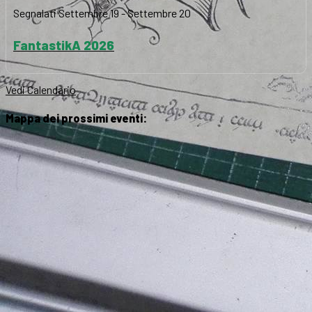
Segnalati
Settembre 19
-
Settembre 20
FantastikA 2026
Vedi Calendario
Mappa dei prossimi eventi: