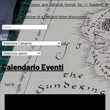
New Issue and editorial format for «I Quaderni di
Arda»
Receiver of a Tolkien’s letter discovered
Ricerca
per:
Categorie
Calendario Eventi
Set
19