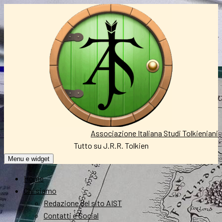
Vai
al
contenuto
Associazione Italiana Studi Tolkieniani
Tutto su J.R.R. Tolkien
Menu e widget
Home
Chi siamo
Redazione del sito AIST
Contatti e Social