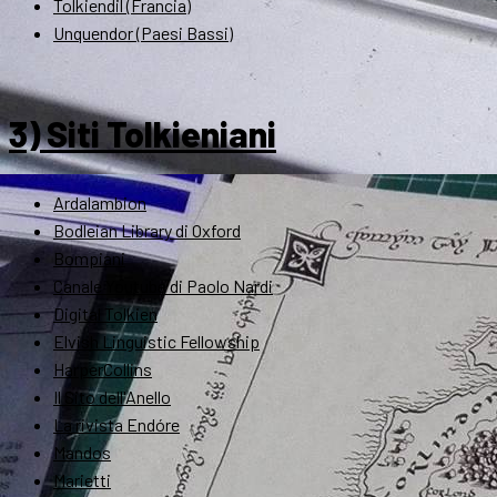
Tolkiendil (Francia)
Unquendor (Paesi Bassi)
3) Siti Tolkieniani
Ardalambion
Bodleian Library di Oxford
Bompiani
Canale Youtube di Paolo Nardi
Digital Tolkien
Elvish Linguistic Fellowship
HarperCollins
Il Sito dell'Anello
La rivista Endóre
Mandos
Marietti