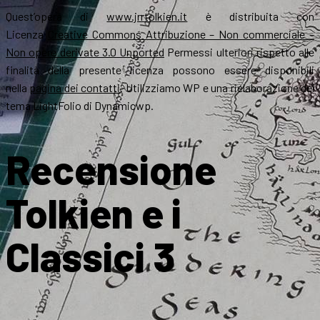
Quest’opera di
www.jrrtolkien.it
è distribuita con
Licenza
Creative Commons Attribuzione – Non commerciale –
Non opere derivate 3.0 Unported
Permessi ulteriori rispetto alle
finalità della presente licenza possono essere disponibili
nella
pagina dei contatti
. Utilizziamo WP e una rielaborazione del
tema LightFolio di Dynamicwp.
Recensione
Tolkien e i
Classici 3