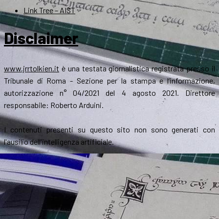
Link Tree – AIST
Disclaimer
www.jrrtolkien.it
è una testata giornalistica registrata presso il
Tribunale di Roma - Sezione per la stampa e l’informazione,
autorizzazione n° 04/2021 del 4 agosto 2021. Direttore
responsabile: Roberto Arduini.
I contenuti presenti su questo sito non sono generati con
l'ausilio dell'intelligenza artificiale.