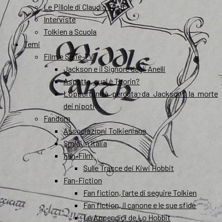
Le Pillole di Claudio Testi
Interviste
Tolkien a Scuola
Temi
Film e Serie-TV
Jackson e il Signore degli Anelli
Aspetta, qual è Thorin?
L’opportunità perduta da Jackson: la morte
dei nipoti
Fandom
Associazioni Tolkieniane
Smial in Italia
Fan-Film
Sulle Tracce dei Kiwi Hobbit
Fan-Fiction
Fan fiction, l’arte di seguire Tolkien
Fan fiction, il canone e le sue sfide
Le Appendici de Lo Hobbit