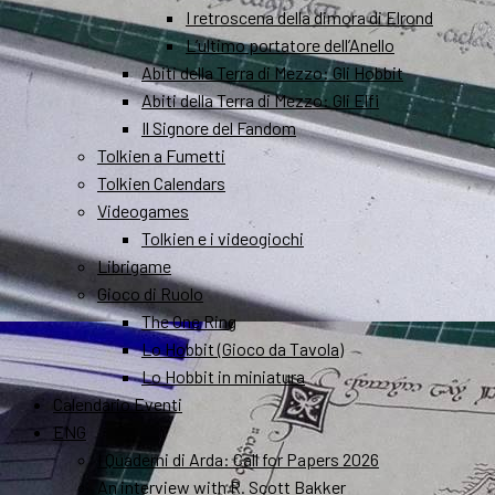
I retroscena della dimora di Elrond
L’ultimo portatore dell’Anello
Abiti della Terra di Mezzo: Gli Hobbit
Abiti della Terra di Mezzo: Gli Elfi
Il Signore del Fandom
Tolkien a Fumetti
Tolkien Calendars
Videogames
Tolkien e i videogiochi
Librigame
Gioco di Ruolo
The One Ring
Lo Hobbit (Gioco da Tavola)
Lo Hobbit in miniatura
Calendario Eventi
ENG
I Quaderni di Arda: Call for Papers 2026
An interview with R. Scott Bakker