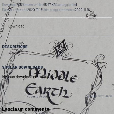
Download
705
Dimensioni file
65.97 KB
Conteggio file
1
Data di creazione
2020-11-16
Ultimo aggiornamento
2020-11-16
Download
DESCRIZIONE
SIMILAR DOWNLOADS
Nessun download correlato trovato!
Roberto Arduini
Updated 2020-11-16
Lascia un commento