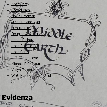
Anne Petty
Corey Olsen
David Bratman
Diana Pavlac Glyer
Dimitra Fimi
Douglas A. Anderson
Jason Fisher
John D. Rateliff
John Garth
L.M. Gildersleeve
Michael D.C. Drout
Verlyn Flieger
W. G. Hammond & C. Scull
Evidenza