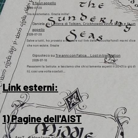
e fa un appello
2026-07-20
Ora è sistemato. Grazie mille!
Daniela
su
Lettera di Tolkien, Crickhowell vince l’asta e fa un
appello
2026-07-20
Salve a tutti, ho provato a cliccare sul link della raccolta fondi ma mi dice
che non esiste. Grazie
Gipsoteco
su
Tre anni con Fatica… Lost in translation
2026-07-10
Passatemi la battuta: e lasciamo che chi si lamenta aspetti il 2043 (o giù di
lì), così una volta scaduti…
Link esterni
:
1) Pagine dell'AIST
ArsT – Il blog (non più attivo)