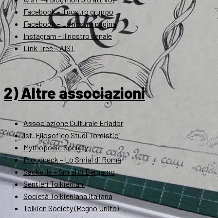
Facebook – Il nostro gruppo
Facebook – La nostra pagina
Instagram – Il nostro canale
Link Tree – AIST
2) Altre associazioni
Associazione Culturale Eriador
Ist. Filosofico Studi Tomistici
Mythopoeic Society
Proudneck – Lo Smial di Roma
Sackville – Smial di Bergamo
Sentieri Tolkieniani
Società Tolkieniana Italiana
Tolkien Society (Regno Unito)