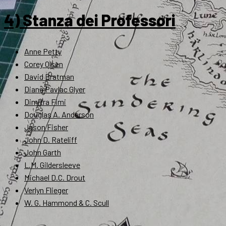
4) Stanza dei Professori
Anne Petty
Corey Olsen
David Bratman
Diana Pavlac Glyer
Dimitra Fimi
Douglas A. Anderson
Jason Fisher
John D. Rateliff
John Garth
L.M. Gildersleeve
Michael D.C. Drout
Verlyn Flieger
W. G. Hammond & C. Scull