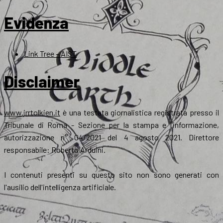
Evidenza
Link Tree – AIST
Disclaimer
www.jrrtolkien.it
è una testata giornalistica registrata presso il
Tribunale di Roma - Sezione per la stampa e l’informazione,
autorizzazione n° 04/2021 del 4 agosto 2021. Direttore
responsabile: Roberto Arduini.
I contenuti presenti su questo sito non sono generati con
l'ausilio dell'intelligenza artificiale.