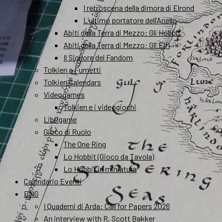
I retroscena della dimora di Elrond
L’ultimo portatore dell’Anello
Abiti della Terra di Mezzo: Gli Hobbit
Abiti della Terra di Mezzo: Gli Elfi
Il Signore del Fandom
Tolkien a Fumetti
Tolkien Calendars
Videogames
Tolkien e i videogiochi
Librigame
Gioco di Ruolo
The One Ring
Lo Hobbit (Gioco da Tavola)
Lo Hobbit in miniatura
Calendario Eventi
ENG
I Quaderni di Arda: Call for Papers 2026
An interview with R. Scott Bakker