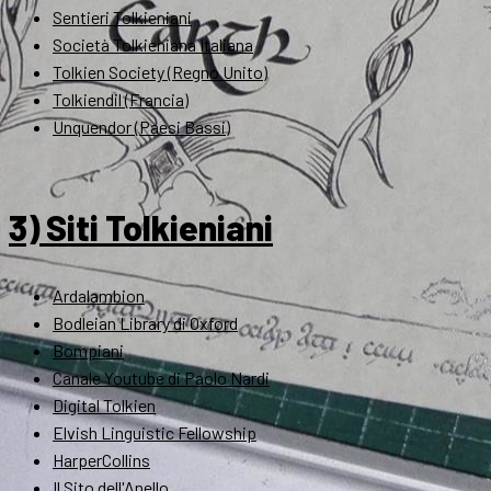
Sentieri Tolkieniani
Società Tolkieniana Italiana
Tolkien Society (Regno Unito)
Tolkiendil (Francia)
Unquendor (Paesi Bassi)
3) Siti Tolkieniani
Ardalambion
Bodleian Library di Oxford
Bompiani
Canale Youtube di Paolo Nardi
Digital Tolkien
Elvish Linguistic Fellowship
HarperCollins
Il Sito dell'Anello