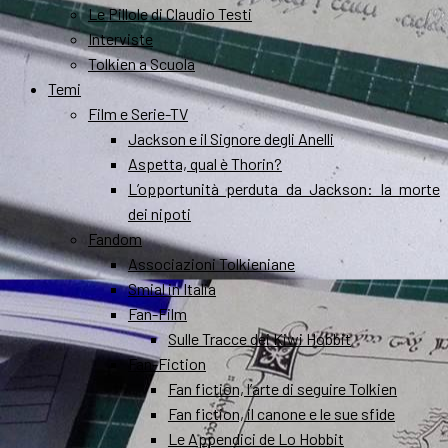
Le Pillole di Claudio Testi
Interviste
Tolkien a Scuola
Temi
Film e Serie-TV
Jackson e il Signore degli Anelli
Aspetta, qual è Thorin?
L’opportunità perduta da Jackson: la morte
dei nipoti
Fandom
Associazioni Tolkieniane
Smial in Italia
Fan-Film
Sulle Tracce dei Kiwi Hobbit
Fan-Fiction
Fan fiction, l’arte di seguire Tolkien
Fan fiction, il canone e le sue sfide
Le Appendici de Lo Hobbit