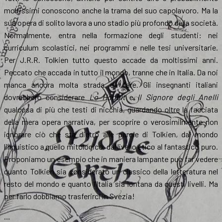
moltissimi conoscono anche la trama del suo capolavoro. Ma la
sua opera di solito lavora a uno stadio più profondo della società.
Normalmente, entra nella formazione degli studenti: nei
curriculum scolastici, nei programmi e nelle tesi universitarie.
Per J.R.R. Tolkien tutto questo accade da moltissimi anni.
Peccato che accada in tutto il mondo, tranne che in Italia. Da noi
manca ancora molta strada da fare. Gli insegnanti italiani
dovrebbero considerare
Lo Hobbit
e
Il Signore degli Anelli
qualcosa di più che testi di nicchia, guardando oltre la facciata
della mera opera narrativa, per scoprire o verosimilmente non
ignorare ciò che sta dietro alle parole di Tolkien, dal mondo
linguistico a quello mitologico, dal livello etico al fantastico puro.
Proponiamo un esempio che in maniera lampante può far vedere
quanto Tolkien sia considerato un classico della letteratura nel
resto del mondo e quanto l’Italia sia lontana da questi livelli. Ma
per farlo dobbiamo trasferirci in Svezia!
…