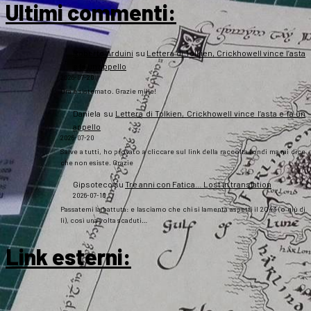
Ultimi commenti:
Roberto Arduini
su
Lettera di Tolkien, Crickhowell vince l’asta
e fa un appello
2026-07-20
Ora è sistemato. Grazie mille!
Daniela
su
Lettera di Tolkien, Crickhowell vince l’asta e fa un
appello
2026-07-20
Salve a tutti, ho provato a cliccare sul link della raccolta fondi ma mi dice
che non esiste. Grazie
Gipsoteco
su
Tre anni con Fatica… Lost in translation
2026-07-10
Passatemi la battuta: e lasciamo che chi si lamenta aspetti il 2043 (o giù di
lì), così una volta scaduti…
Link esterni
: