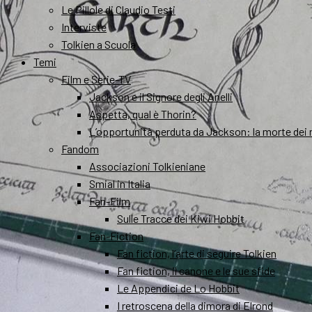
Le Pillole di Claudio Testi
Interviste
Tolkien a Scuola
Temi
Film e Serie-TV
Jackson e il Signore degli Anelli
Aspetta, qual è Thorin?
L’opportunità perduta da Jackson: la morte dei 
Fandom
Associazioni Tolkieniane
Smial in Italia
Fan-Film
Sulle Tracce dei Kiwi Hobbit
Fan-Fiction
Fan fiction, l’arte di seguire Tolkien
Fan fiction, il canone e le sue sfide
Le Appendici de Lo Hobbit
I retroscena della dimora di Elrond