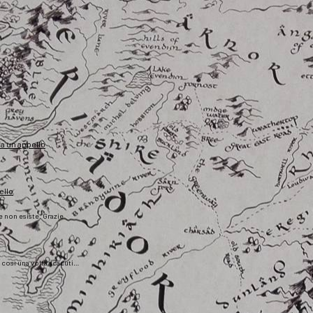
fa un appello
ello
he non esiste. Grazie
), così una volta scaduti…