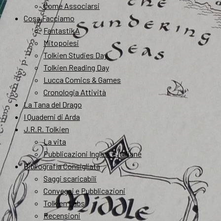
Come Associarsi
Cosa Facciamo
FantastikA
Mitopoiesi
Tolkien Studies Day
Tolkien Reading Day
Lucca Comics & Games
Cronologia Attività
La Tana del Drago
I Quaderni di Arda
J.R.R. Tolkien
La vita
Pubblicazioni Inglesi e Italiane
Bibliografia Consigliata
Saggi scaricabili
Convegni e Pubblicazioni
Tolkien Labs
Recensioni