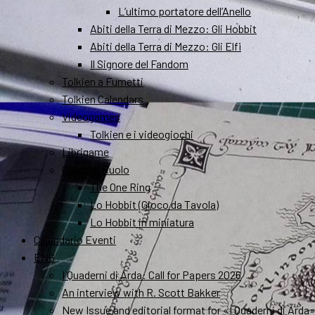
L’ultimo portatore dell’Anello
Abiti della Terra di Mezzo: Gli Hobbit
Abiti della Terra di Mezzo: Gli Elfi
Il Signore del Fandom
Tolkien a Fumetti
Tolkien Calendars
Videogames
Tolkien e i videogiochi
Librigame
Gioco di Ruolo
The One Ring
Lo Hobbit (Gioco da Tavola)
Lo Hobbit in miniatura
Calendario Eventi
ENG
I Quaderni di Arda: Call for Papers 2026
An interview with R. Scott Bakker
New Issue and editorial format for «I Quaderni di Arda