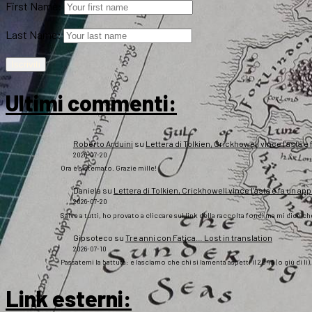
First Name:
Last Name:
Ultimi commenti:
Roberto Arduini
su
Lettera di Tolkien, Crickhowell vince l’asta e 
2026-07-20
Ora è sistemato. Grazie mille!
Daniela
su
Lettera di Tolkien, Crickhowell vince l’asta e fa un app
2026-07-20
Salve a tutti, ho provato a cliccare sul link della raccolta fondi ma mi dice c
Gipsoteco
su
Tre anni con Fatica… Lost in translation
2026-07-10
Passatemi la battuta: e lasciamo che chi si lamenta aspetti il 2043 (o giù di lì
Link esterni
: