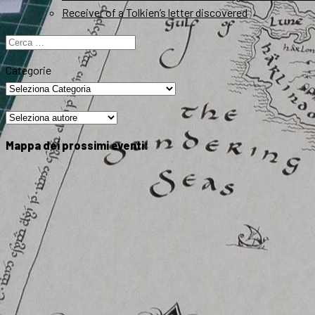
Receiver of a Tolkien’s letter discovered
Ricerca
per:
Categorie
Mappa dei prossimi eventi: