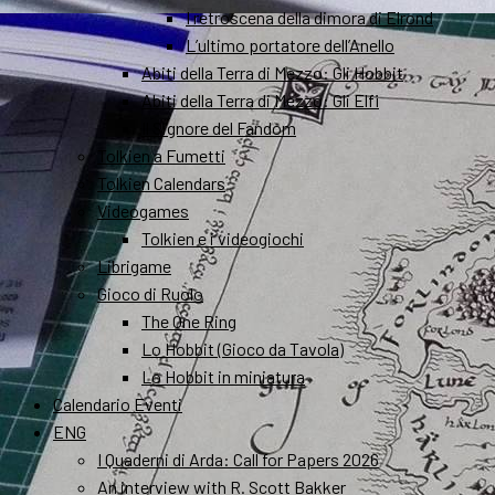
I retroscena della dimora di Elrond
L’ultimo portatore dell’Anello
Abiti della Terra di Mezzo: Gli Hobbit
Abiti della Terra di Mezzo: Gli Elfi
Il Signore del Fandom
Tolkien a Fumetti
Tolkien Calendars
Videogames
Tolkien e i videogiochi
Librigame
Gioco di Ruolo
The One Ring
Lo Hobbit (Gioco da Tavola)
Lo Hobbit in miniatura
Calendario Eventi
ENG
I Quaderni di Arda: Call for Papers 2026
An interview with R. Scott Bakker