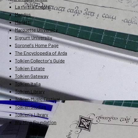
La rivista Endóre
Mandos
Marietti
Marquette University
Signum University
Soronel's Home Page
The Encyclopedia of Arda
Tolkien Collector's Guide
Tolkien Estate
Tolkien Gateway
Tolkien Italia
Tolkien Library
Tolkien Music Festival
Tolkien Studies
Tolkien's Library
Wu Ming Foundation