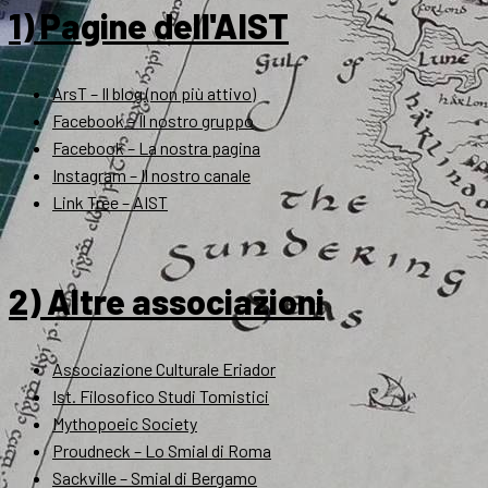
1) Pagine dell'AIST
ArsT – Il blog (non più attivo)
Facebook – Il nostro gruppo
Facebook – La nostra pagina
Instagram – Il nostro canale
Link Tree – AIST
2) Altre associazioni
Associazione Culturale Eriador
Ist. Filosofico Studi Tomistici
Mythopoeic Society
Proudneck – Lo Smial di Roma
Sackville – Smial di Bergamo