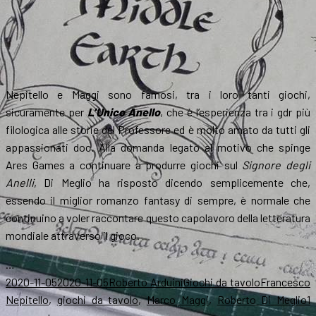
Nepitello e Maggi sono famosi, tra i loro tanti giochi,
sicuramente per
L’Unico Anello
, che è l’esperienza tra i gdr più
filologica alle storie del Professore ed è molto amato da tutti gli
appassionati doc. Alla domanda legato al motivo che spinge
Ares Games a continuare a produrre giochi sul
Signore degli
Anelli
, Di Meglio ha risposto dicendo semplicemente che,
essendo il miglior romanzo fantasy di sempre, è normale che
continuino a voler raccontare questo capolavoro della letteratura
mondiale attraverso il gioco.
…
Scritto
Autore
Categorie
Tag
2020-11-05
2020-11-05
Roberto Arduini
Giochi da tavolo
Francesco
il
Nepitello
,
giochi da tavolo
,
Marco Maggi
,
Roberto Di Meglio
1