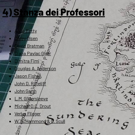
4) Stanza dei Professori
Anne Petty
Corey Olsen
David Bratman
Diana Pavlac Glyer
Dimitra Fimi
Douglas A. Anderson
Jason Fisher
John D. Rateliff
John Garth
L.M. Gildersleeve
Michael D.C. Drout
Verlyn Flieger
W. G. Hammond & C. Scull