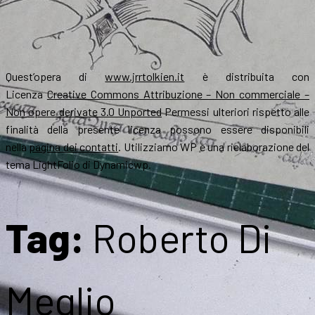
Quest’opera di
www.jrrtolkien.it
è distribuita con
Licenza
Creative Commons Attribuzione – Non commerciale –
Non opere derivate 3.0 Unported
Permessi ulteriori rispetto alle
finalità della presente licenza possono essere disponibili
nella
pagina dei contatti
. Utilizziamo WP e una rielaborazione del
tema LightFolio di Dynamicwp.
Tag:
Roberto Di
Meglio