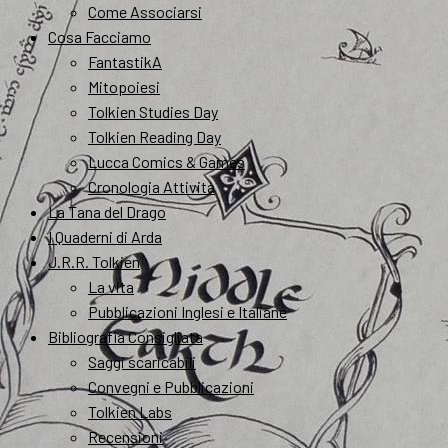
Come Associarsi
Cosa Facciamo
FantastikA
Mitopoiesi
Tolkien Studies Day
Tolkien Reading Day
Lucca Comics & Games
Cronologia Attività
La Tana del Drago
I Quaderni di Arda
J.R.R. Tolkien
La vita
Pubblicazioni Inglesi e Italiane
Bibliografia Consigliata
Saggi scaricabili
Convegni e Pubblicazioni
Tolkien Labs
Recensioni