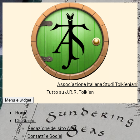
Vai
al
contenuto
Associazione Italiana Studi Tolkieniani
Tutto su J.R.R. Tolkien
Menu e widget
Home
Chi siamo
Redazione del sito AIST
Contatti e Social