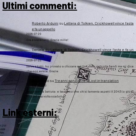
Ultimi commenti:
Roberto Arduini
su
Lettera di Tolkien, Crickhowell vince l’asta
e fa un appello
2026-07-20
Ora è sistemato. Grazie mille!
Daniela
su
Lettera di Tolkien, Crickhowell vince l’asta e fa un
appello
2026-07-20
Salve a tutti, ho provato a cliccare sul link della raccolta fondi ma mi dice
che non esiste. Grazie
Gipsoteco
su
Tre anni con Fatica… Lost in translation
2026-07-10
Passatemi la battuta: e lasciamo che chi si lamenta aspetti il 2043 (o giù di
lì), così una volta scaduti…
Link esterni
: