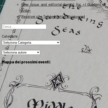
New Issue and editorial format for «I Quaderni di
Arda»
Receiver of a Tolkien’s letter discovered
Ricerca
per:
Categorie
Mappa dei prossimi eventi: