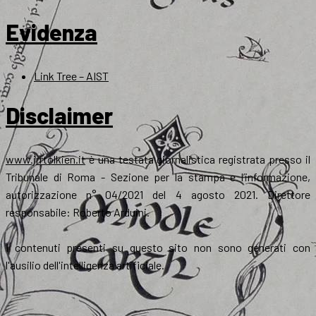
Evidenza
Link Tree – AIST
Disclaimer
www.jrrtolkien.it
è una testata giornalistica registrata presso il
Tribunale di Roma - Sezione per la stampa e l’informazione,
autorizzazione n° 04/2021 del 4 agosto 2021. Direttore
responsabile: Roberto Arduini.
I contenuti presenti su questo sito non sono generati con
l'ausilio dell'intelligenza artificiale.