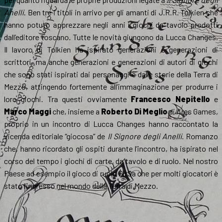
Anelli
. Ben tre i titoli in arrivo per gli amanti di J.R.R. Tolkien che
hanno potuto apprezzare negli anni i giochi da tavolo prodotti
dall’editore toscano. Tutte le novità giungono da Lucca Changes.
Il lavoro di Tolkien ha ispirato generazioni e generazioni di
scrittori, ma anche generazioni e generazioni di autori di giochi
che sono stati ispirati dai personaggi e dalle storie della Terra di
Mezzo, attingendo fortemente all’immaginazione per produrre i
loro giochi. Tra questi ovviamente
Francesco Nepitello
e
Marco Maggi
che, insieme a
Roberto Di Meglio
di Ares Games,
proprio in un incontro di Lucca Changes hanno raccontato la
vicenda editoriale “giocosa” de
Il Signore degli Anelli
. Romanzo
che, hanno ricordato gli ospiti durante l’incontro, ha ispirato nel
corso del tempo i giochi di carte, da tavolo e di ruolo. Nel nostro
Paese ad esempio il gioco di ruolo GirSa che per molti giocatori è
stato l’ingresso nel mondo della Terra di Mezzo.