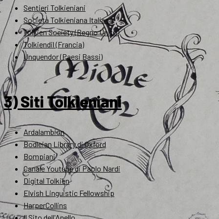
Sentieri Tolkieniani
Società Tolkieniana Italiana
Tolkien Society (Regno Unito)
Tolkiendil (Francia)
Unquendor (Paesi Bassi)
3) Siti Tolkieniani
Ardalambion
Bodleian Library di Oxford
Bompiani
Canale Youtube di Paolo Nardi
Digital Tolkien
Elvish Linguistic Fellowship
HarperCollins
Il Sito dell'Anello