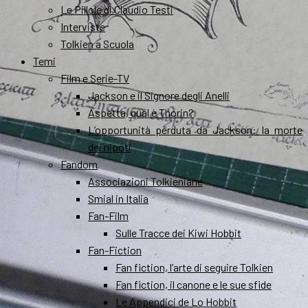
Le Pillole di Claudio Testi
Interviste
Tolkien a Scuola
Temi
Film e Serie-TV
Jackson e il Signore degli Anelli
Aspetta, qual è Thorin?
L’opportunità perduta da Jackson: la morte
dei nipoti
Fandom
Associazioni Tolkieniane
Smial in Italia
Fan-Film
Sulle Tracce dei Kiwi Hobbit
Fan-Fiction
Fan fiction, l’arte di seguire Tolkien
Fan fiction, il canone e le sue sfide
Le Appendici de Lo Hobbit