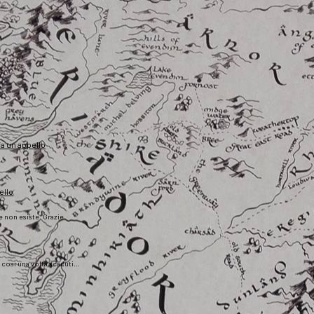
fa un appello
ello
he non esiste. Grazie
), così una volta scaduti…