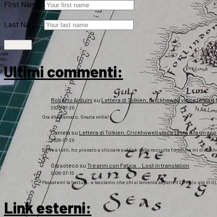
First Name:
Last Name:
Ultimi commenti:
Roberto Arduini
su
Lettera di Tolkien, Crickhowell vince l’asta e 
2026-07-20
Ora è sistemato. Grazie mille!
Daniela
su
Lettera di Tolkien, Crickhowell vince l’asta e fa un app
2026-07-20
Salve a tutti, ho provato a cliccare sul link della raccolta fondi ma mi dice c
Gipsoteco
su
Tre anni con Fatica… Lost in translation
2026-07-10
Passatemi la battuta: e lasciamo che chi si lamenta aspetti il 2043 (o giù di lì
Link esterni
: