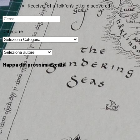
Receiver of a Tolkien’s letter discovered
Ricerca
per:
Categorie
Mappa dei prossimi eventi: