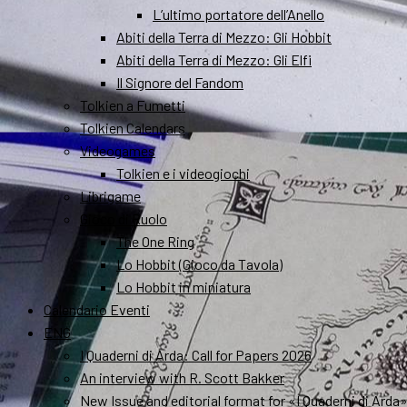
L’ultimo portatore dell’Anello
Abiti della Terra di Mezzo: Gli Hobbit
Abiti della Terra di Mezzo: Gli Elfi
Il Signore del Fandom
Tolkien a Fumetti
Tolkien Calendars
Videogames
Tolkien e i videogiochi
Librigame
Gioco di Ruolo
The One Ring
Lo Hobbit (Gioco da Tavola)
Lo Hobbit in miniatura
Calendario Eventi
ENG
I Quaderni di Arda: Call for Papers 2026
An interview with R. Scott Bakker
New Issue and editorial format for «I Quaderni di Arda