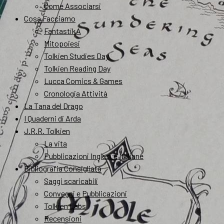
Come Associarsi
Cosa Facciamo
FantastikA
Mitopoiesi
Tolkien Studies Day
Tolkien Reading Day
Lucca Comics & Games
Cronologia Attività
La Tana del Drago
I Quaderni di Arda
J.R.R. Tolkien
La vita
Pubblicazioni Inglesi e Italiane
Bibliografia Consigliata
Saggi scaricabili
Convegni e Pubblicazioni
Tolkien Labs
Recensioni