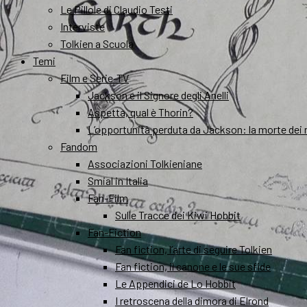
Le Pillole di Claudio Testi
Interviste
Tolkien a Scuola
Temi
Film e Serie-TV
Jackson e il Signore degli Anelli
Aspetta, qual è Thorin?
L’opportunità perduta da Jackson: la morte dei 
Fandom
Associazioni Tolkieniane
Smial in Italia
Fan-Film
Sulle Tracce dei Kiwi Hobbit
Fan-Fiction
Fan fiction, l’arte di seguire Tolkien
Fan fiction, il canone e le sue sfide
Le Appendici de Lo Hobbit
I retroscena della dimora di Elrond